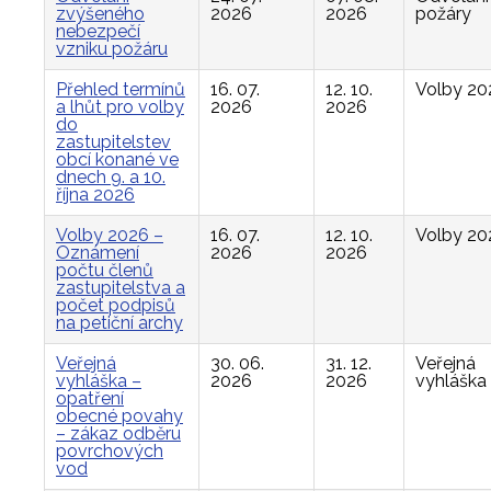
zvýšeného
2026
2026
požáry
nebezpečí
vzniku požáru
Přehled termínů
16. 07.
12. 10.
Volby 20
a lhůt pro volby
2026
2026
do
zastupitelstev
obcí konané ve
dnech 9. a 10.
října 2026
Volby 2026 –
16. 07.
12. 10.
Volby 20
Oznámení
2026
2026
počtu členů
zastupitelstva a
počet podpisů
na petiční archy
Veřejná
30. 06.
31. 12.
Veřejná
vyhláška –
2026
2026
vyhláška
opatření
obecné povahy
– zákaz odběru
povrchových
vod