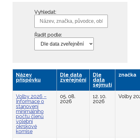
Vyhledat:
Řadit podle:
Název
Dle data
Dle
značka
příspěvku
zveřejnění
data
sejmutí
Volby 2026 –
05. 08.
12. 10.
Volby 20
Informace o
2026
2026
stanovení
minimálního
počtu členů
volební
okrskové
komise