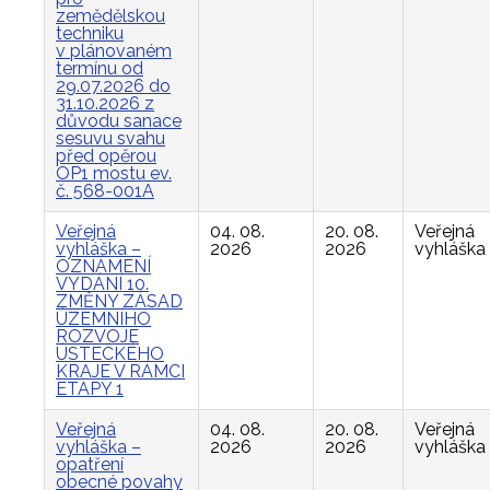
zemědělskou
techniku
v plánovaném
termínu od
29.07.2026 do
31.10.2026 z
důvodu sanace
sesuvu svahu
před opěrou
OP1 mostu ev.
č. 568-001A
Veřejná
04. 08.
20. 08.
Veřejná
vyhláška –
2026
2026
vyhláška
OZNÁMENÍ
VYDÁNÍ 10.
ZMĚNY ZÁSAD
ÚZEMNÍHO
ROZVOJE
ÚSTECKÉHO
KRAJE V RÁMCI
ETAPY 1
Veřejná
04. 08.
20. 08.
Veřejná
vyhláška –
2026
2026
vyhláška
opatření
obecné povahy