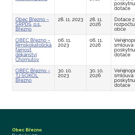
poskytnu
dotace
Obec Březno –
28. 11. 2023
28. 11.
Dotace z
SRPDŠ, o.s.,
2026
rozpočtu
Březno
obce
OBEC Březno –
06. 11.
06. 11.
Veřejnop
Římskokatolická
2023
2026
smlouva
farnost,
poskytnu
děkanství
dotace
Chomutov
OBEC Březno –
30. 10.
30. 10.
Veřejnop
TJ SOKOL
2023
2026
smlouva
Březno
poskytnu
dotace
Obec Březno