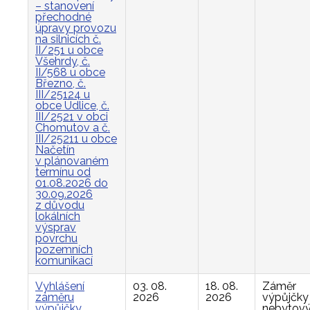
– stanovení
přechodné
úpravy provozu
na silnicích č.
II/251 u obce
Všehrdy, č.
II/568 u obce
Březno, č.
III/25124 u
obce Údlice, č.
III/2521 v obci
Chomutov a č.
III/25211 u obce
Načetín
v plánovaném
termínu od
01.08.2026 do
30.09.2026
z důvodu
lokálních
výsprav
povrchu
pozemních
komunikací
Vyhlášení
03. 08.
18. 08.
Záměr
záměru
2026
2026
výpůjčky
výpůjčky
nebytov