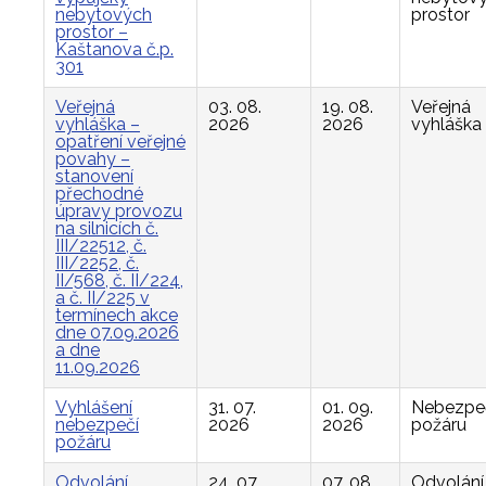
nebytových
prostor
prostor –
Kaštanova č.p.
301
Veřejná
03. 08.
19. 08.
Veřejná
vyhláška –
2026
2026
vyhláška
opatření veřejné
povahy –
stanovení
přechodné
úpravy provozu
na silnicích č.
III/22512, č.
III/2252, č.
II/568, č. II/224,
a č. II/225 v
termínech akce
dne 07.09.2026
a dne
11.09.2026
Vyhlášení
31. 07.
01. 09.
Nebezpe
nebezpečí
2026
2026
požáru
požáru
Odvolání
24. 07.
07. 08.
Odvolání