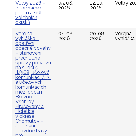
Volby 2026 –
05. 08.
12. 10.
Volby 20
Informace o
2026
2026
počtu a sídle
volebních
okrsků
Veřejná
04. 08.
20. 08.
Veřejná
vyhláška –
2026
2026
vyhláška
opatření
obecné povahy
– stanovení
přechodné
úpravy provozu
na silnici č.
II/568, účelové
komunikaci č. 7I
a účelových
komunikacích
mezi obcemi
Březno,
Všehrdy,
Hrušovany a
Holetice
v okrese
Chomutov –
doplnění
objízdné trasy
pro