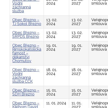
Vodní
2024
2027
smlouva
záchranná
služba
Obec Březno –
13. 02.
13. 02.
Veřejnop
TJ Sokol Březno
2024
2027
smlouva
Obec Březno –
13. 02.
13. 02.
Veřejnop
SRPDŠ Březno
2024
2027
smlouva
Obec Březno –
19. 01.
19. 01.
Veřejnop
Římskokatolická
2024
2027
smlouva
farnost –
děkanství
Chomutov
Obec Březno –
18. 01.
18. 01.
Veřejnop
Vodní
2024
2027
smlouva
záchranná
služba ČČK
Obec Březno –
15. 01.
15. 01.
Veřejnop
SDH Březno
2024
2027
smlouva
Obec Březno –
11. 01. 2024
11. 01.
Veřejnop
Kiklhorn David
2027
smlouva