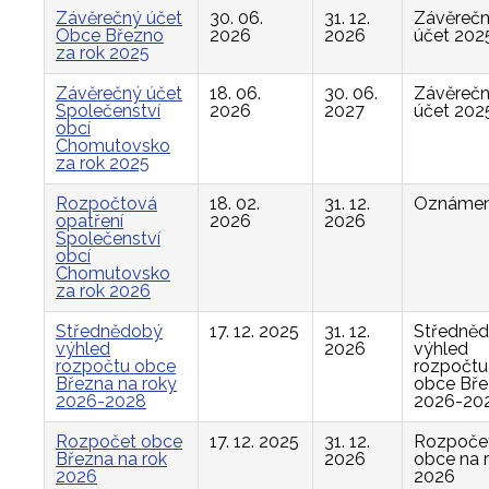
Závěrečný účet
30. 06.
31. 12.
Závěreč
Obce Březno
2026
2026
účet 202
za rok 2025
Závěrečný účet
18. 06.
30. 06.
Závěreč
Společenství
2026
2027
účet 202
obcí
Chomutovsko
za rok 2025
Rozpočtová
18. 02.
31. 12.
Oznámen
opatření
2026
2026
Společenství
obcí
Chomutovsko
za rok 2026
Střednědobý
17. 12. 2025
31. 12.
Středně
výhled
2026
výhled
rozpočtu obce
rozpočtu
Března na roky
obce Bř
2026-2028
2026-20
Rozpočet obce
17. 12. 2025
31. 12.
Rozpoče
Března na rok
2026
obce na 
2026
2026