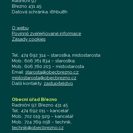
Radniční 97
Březno 431 45
Datová schránka: i6hbu8h
O webu
Povinně zveřejňované informace
Zásady cookies
Tel.: 474 692 314 – starostka, místostarosta
Mob.: 606 761 834 – starostka;
Mob.: 606 760 203 – místostarosta
Email:
starosta@obecbrezno.cz
;
mistostarosta@obecbrezno.cz
Další kontakty:
zastupitelstvo
Obecní úřad Březno
Radniční 97, Březno 431 45
Tel.: 474 692 011 – kancelář
Mob.: 702 019 929 – kancelář
Mob.: 724 769 058 – technik,
technik@obecbrezno.cz