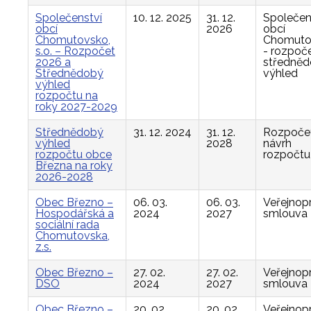
Společenství
10. 12. 2025
31. 12.
Společen
obcí
2026
obcí
Chomutovsko,
Chomuto
s.o. – Rozpočet
- rozpoče
2026 a
středně
Střednědobý
výhled
výhled
rozpočtu na
roky 2027-2029
Střednědobý
31. 12. 2024
31. 12.
Rozpočet
výhled
2028
návrh
rozpočtu obce
rozpočtu
Března na roky
2026-2028
Obec Březno –
06. 03.
06. 03.
Veřejnop
Hospodářská a
2024
2027
smlouva
sociální rada
Chomutovska,
z.s.
Obec Březno –
27. 02.
27. 02.
Veřejnop
DSO
2024
2027
smlouva
Obec Březno –
20. 02.
20. 02.
Veřejnop