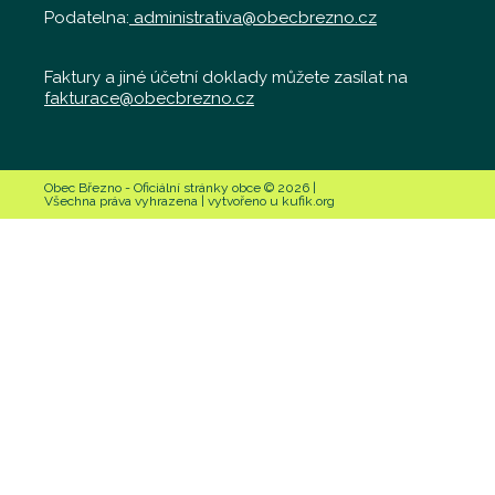
Podatelna:
administrativa@obecbrezno.cz
Faktury a jiné účetní doklady můžete zasílat na
fakturace@obecbrezno.cz
Obec Březno - Oficiální stránky obce © 2026 |
Všechna práva vyhrazena | vytvořeno u kufik.org