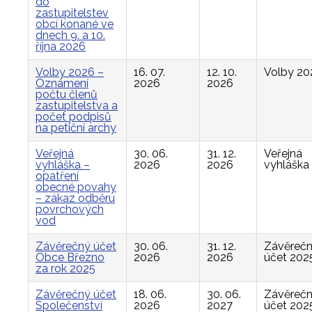
do
zastupitelstev
obcí konané ve
dnech 9. a 10.
října 2026
Volby 2026 –
16. 07.
12. 10.
Volby 20
Oznámení
2026
2026
počtu členů
zastupitelstva a
počet podpisů
na petiční archy
Veřejná
30. 06.
31. 12.
Veřejná
vyhláška –
2026
2026
vyhláška
opatření
obecné povahy
– zákaz odběru
povrchových
vod
Závěrečný účet
30. 06.
31. 12.
Závěreč
Obce Březno
2026
2026
účet 202
za rok 2025
Závěrečný účet
18. 06.
30. 06.
Závěreč
Společenství
2026
2027
účet 202