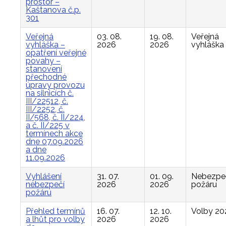
prostor –
Kaštanova č.p.
301
Veřejná
03. 08.
19. 08.
Veřejná
vyhláška –
2026
2026
vyhláška
opatření veřejné
povahy –
stanovení
přechodné
úpravy provozu
na silnicích č.
III/22512, č.
III/2252, č.
II/568, č. II/224,
a č. II/225 v
termínech akce
dne 07.09.2026
a dne
11.09.2026
Vyhlášení
31. 07.
01. 09.
Nebezpe
nebezpečí
2026
2026
požáru
požáru
Přehled termínů
16. 07.
12. 10.
Volby 20
a lhůt pro volby
2026
2026