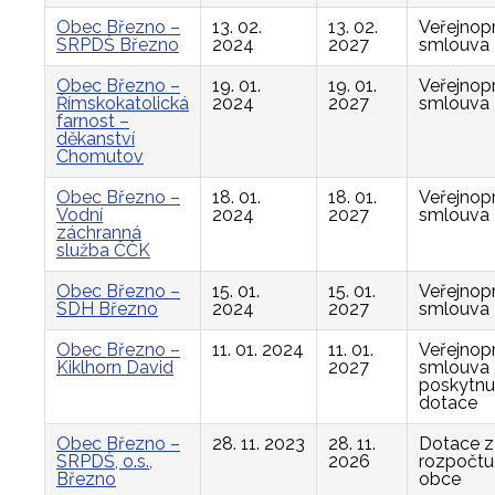
Obec Březno –
13. 02.
13. 02.
Veřejnop
SRPDŠ Březno
2024
2027
smlouva
Obec Březno –
19. 01.
19. 01.
Veřejnop
Římskokatolická
2024
2027
smlouva
farnost –
děkanství
Chomutov
Obec Březno –
18. 01.
18. 01.
Veřejnop
Vodní
2024
2027
smlouva
záchranná
služba ČČK
Obec Březno –
15. 01.
15. 01.
Veřejnop
SDH Březno
2024
2027
smlouva
Obec Březno –
11. 01. 2024
11. 01.
Veřejnop
Kiklhorn David
2027
smlouva
poskytnu
dotace
Obec Březno –
28. 11. 2023
28. 11.
Dotace z
SRPDŠ, o.s.,
2026
rozpočtu
Březno
obce