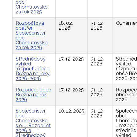
obcí
Chomutovsko
za rok 2025
Rozpočtová
18. 02.
31. 12.
Oznámen
opatření
2026
2026
Společenství
obcí
Chomutovsko
za rok 2026
Střednědobý
17. 12. 2025
31. 12.
Středně
výhled
2026
výhled
rozpočtu obce
rozpočtu
Března na roky
obce Bř
2026-2028
2026-20
Rozpočet obce
17. 12. 2025
31. 12.
Rozpoče
Března na rok
2026
obce na 
2026
2026
Společenství
10. 12. 2025
31. 12.
Společen
obcí
2026
obcí
Chomutovsko,
Chomuto
s.o. – Rozpočet
- rozpoče
2026 a
středně
Střednědobý
výhled