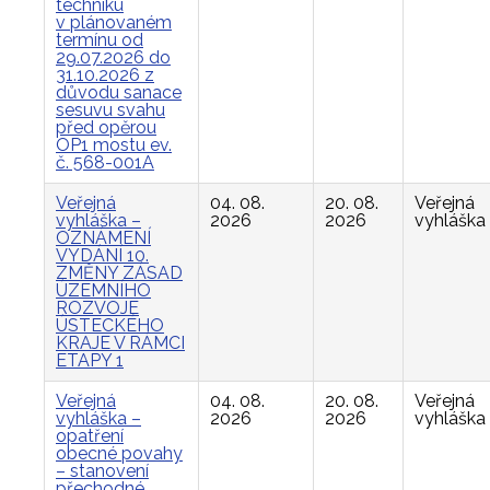
techniku
v plánovaném
termínu od
29.07.2026 do
31.10.2026 z
důvodu sanace
sesuvu svahu
před opěrou
OP1 mostu ev.
č. 568-001A
Veřejná
04. 08.
20. 08.
Veřejná
vyhláška –
2026
2026
vyhláška
OZNÁMENÍ
VYDÁNÍ 10.
ZMĚNY ZÁSAD
ÚZEMNÍHO
ROZVOJE
ÚSTECKÉHO
KRAJE V RÁMCI
ETAPY 1
Veřejná
04. 08.
20. 08.
Veřejná
vyhláška –
2026
2026
vyhláška
opatření
obecné povahy
– stanovení
přechodné