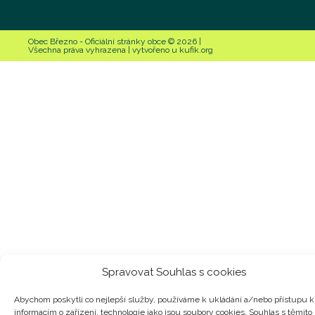
Obec Březno - Oficiální stránky obce © 2026 |
Všechna práva vyhrazena | vytvořeno u kufik.org
Spravovat Souhlas s cookies
Abychom poskytli co nejlepší služby, používáme k ukládání a/nebo přístupu k
informacím o zařízení, technologie jako jsou soubory cookies. Souhlas s těmito