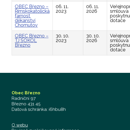
OBEC Březno –
06. 11.
06. 11.
Veřejnop
Římskokatolická
2023
2026
smlouva
farnost,
poskytnu
děkanství
dotace
Chomutov
OBEC Březno –
30. 10.
30. 10.
Veřejnop
TJ SOKOL
2023
2026
smlouva
Březno
poskytnu
dotace
Obec Březno
Radniční 97
Březno 431 45
Datová schránka: i6hbu8h
O webu