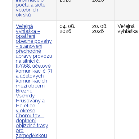
počtu a sídle
volebních
okrsků
Veřejná
04. 08.
20. 08.
Veřejná
vyhláška –
2026
2026
vyhláška
opatření
obecné povahy
– stanovení
přechodné
úpravy provozu
na silnici č.
II/568, účelové
komunikaci č. 7I
a účelových
komunikacích
mezi obcemi
Březno,
Všehrdy,
Hrušovany a
Holetice
v okrese
Chomutov –
doplnění
objízdné trasy
pro
zemědělskou