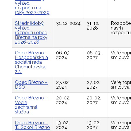
výhled
rozpočtu na
roky 2027-2029
Střednědobý
31. 12. 2024
31. 12.
Rozpočet
výhled
2028
návrh
rozpočtu obce
rozpočtu
Března na roky
2026-2028
Obec Březno –
06. 03.
06. 03.
Veřejnop
Hospodářská a
2024
2027
smlouva
sociální rada
Chomutovska,
z.s.
Obec Březno –
27. 02.
27. 02.
Veřejnop
DSO
2024
2027
smlouva
Obec Březno –
20. 02.
20. 02.
Veřejnop
Vodní
2024
2027
smlouva
záchranná
služba
Obec Březno –
13. 02.
13. 02.
Veřejnop
TJ Sokol Březno
2024
2027
smlouva