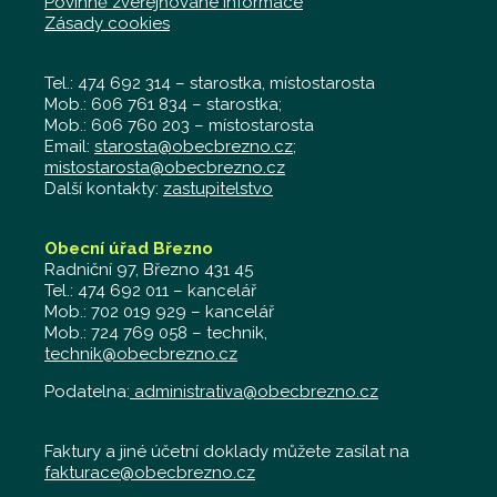
Povinně zveřejňované informace
Zásady cookies
Tel.: 474 692 314 – starostka, místostarosta
Mob.: 606 761 834 – starostka;
Mob.: 606 760 203 – místostarosta
Email:
starosta@obecbrezno.cz
;
mistostarosta@obecbrezno.cz
Další kontakty:
zastupitelstvo
Obecní úřad Březno
Radniční 97, Březno 431 45
Tel.: 474 692 011 – kancelář
Mob.: 702 019 929 – kancelář
Mob.: 724 769 058 – technik,
technik@obecbrezno.cz
Podatelna:
administrativa@obecbrezno.cz
Faktury a jiné účetní doklady můžete zasílat na
fakturace@obecbrezno.cz