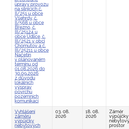
úpravy provozu
na silnicích č.
II/251 u obce
Všehrdy, č.
II/568 u obce
Březno, č.
III/25124 u
obce Údlice, č.
III/2521 v obci
Chomutov a č.
III/25211 u obce
Načetín
v plánovaném
termínu od
01.08.2026 do
30.09.2026
z důvodu
lokálních
výsprav
povrchu
pozemních
komunikací
Vyhlášení
03. 08.
18. 08.
Záměr
záměru
2026
2026
výpůjčky
výpůjčky
nebytov
nebytových
prostor