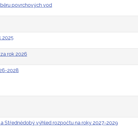
odběru povrchových vod
k 2025
za rok 2026
026-2028
 a Střednědobý výhled rozpočtu na roky 2027-2029