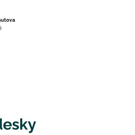
mutova
9
desky