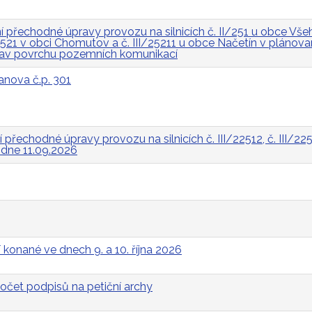
přechodné úpravy provozu na silnicích č. II/251 u obce Všeh
I/2521 v obci Chomutov a č. III/25211 u obce Načetín v pláno
rav povrchu pozemních komunikací
anova č.p. 301
řechodné úpravy provozu na silnicích č. III/22512, č. III/2252
a dne 11.09.2026
 konané ve dnech 9. a 10. října 2026
očet podpisů na petiční archy