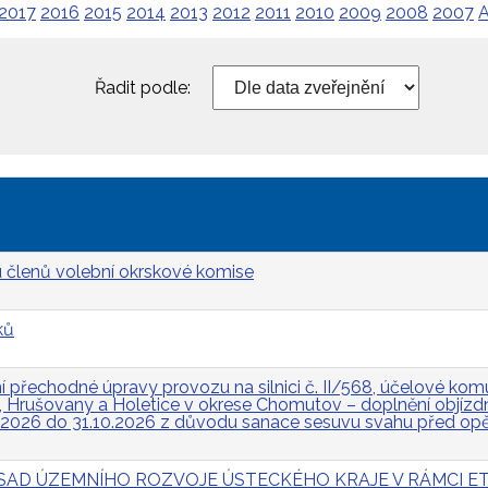
2017
2016
2015
2014
2013
2012
2011
2010
2009
2008
2007
A
Řadit podle:
 členů volební okrskové komise
ků
přechodné úpravy provozu na silnici č. II/568, účelové komun
Hrušovany a Holetice v okrese Chomutov – doplnění objízdn
.2026 do 31.10.2026 z důvodu sanace sesuvu svahu před op
 ZÁSAD ÚZEMNÍHO ROZVOJE ÚSTECKÉHO KRAJE V RÁMCI ET