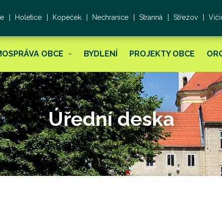
ce
Holetice
Kopeček
Nechranice
Stranná
Střezov
Viči
MOSPRÁVA OBCE
BYDLENÍ
PROJEKTY OBCE
OR
Úřední deska