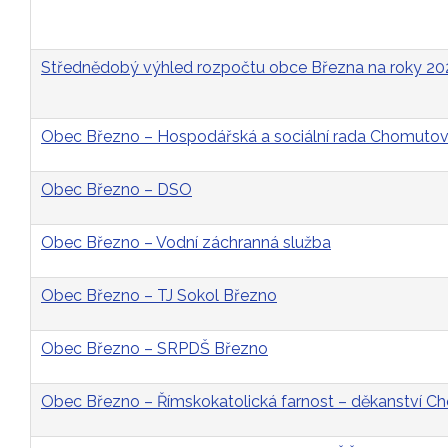
Střednědobý výhled rozpočtu obce Března na roky 2
Obec Březno – Hospodářská a sociální rada Chomutovs
Obec Březno – DSO
Obec Březno – Vodní záchranná služba
Obec Březno – TJ Sokol Březno
Obec Březno – SRPDŠ Březno
Obec Březno – Římskokatolická farnost – děkanství 