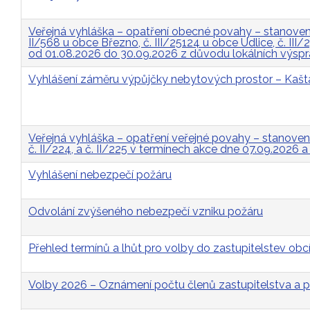
Veřejná vyhláška – opatření obecné povahy – stanovení 
II/568 u obce Březno, č. III/25124 u obce Údlice, č. II
od 01.08.2026 do 30.09.2026 z důvodu lokálních výsp
Vyhlášení záměru výpůjčky nebytových prostor – Kašt
Veřejná vyhláška – opatření veřejné povahy – stanovení p
č. II/224, a č. II/225 v termínech akce dne 07.09.2026 
Vyhlášení nebezpečí požáru
Odvolání zvýšeného nebezpečí vzniku požáru
Přehled termínů a lhůt pro volby do zastupitelstev obcí
Volby 2026 – Oznámení počtu členů zastupitelstva a p