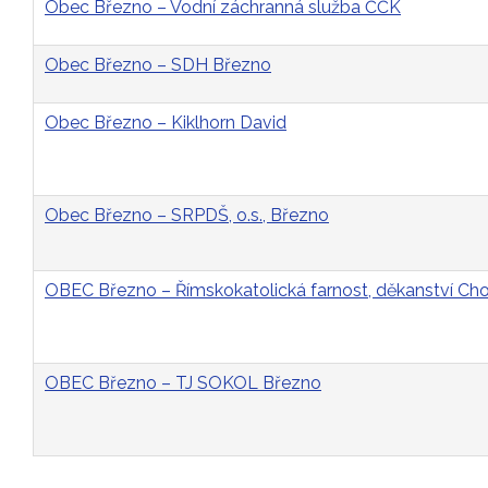
Obec Březno – Vodní záchranná služba ČČK
Obec Březno – SDH Březno
Obec Březno – Kiklhorn David
Obec Březno – SRPDŠ, o.s., Březno
OBEC Březno – Římskokatolická farnost, děkanství C
OBEC Březno – TJ SOKOL Březno