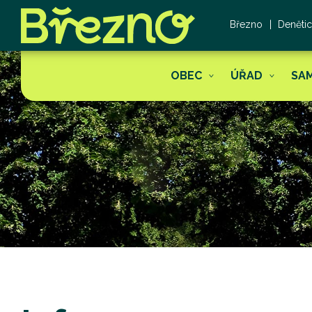
Březno
Deněti
OBEC
ÚŘAD
SA