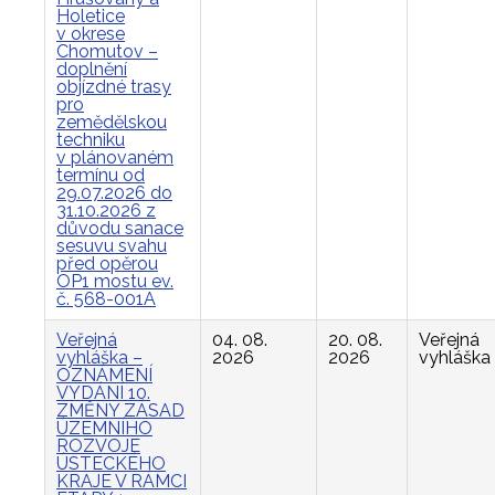
Holetice
v okrese
Chomutov –
doplnění
objízdné trasy
pro
zemědělskou
techniku
v plánovaném
termínu od
29.07.2026 do
31.10.2026 z
důvodu sanace
sesuvu svahu
před opěrou
OP1 mostu ev.
č. 568-001A
Veřejná
04. 08.
20. 08.
Veřejná
vyhláška –
2026
2026
vyhláška
OZNÁMENÍ
VYDÁNÍ 10.
ZMĚNY ZÁSAD
ÚZEMNÍHO
ROZVOJE
ÚSTECKÉHO
KRAJE V RÁMCI