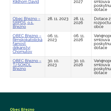
Kiklhorn David
2027
smlouva
poskytnu
dotace
Obec Březno –
28. 11. 2023
28. 11.
Dotace z
SRPDŠ, o.s.,
2026
rozpočtu
Březno
obce
OBEC Březno –
06. 11.
06. 11.
Veřejnop
Římskokatolická
2023
2026
smlouva
farnost,
poskytnu
děkanství
dotace
Chomutov
OBEC Březno –
30. 10.
30. 10.
Veřejnop
TJ SOKOL
2023
2026
smlouva
Březno
poskytnu
dotace
Obec Březno