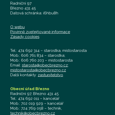
Radniční 97
Březno 431 45
Datová schránka: i6hbu8h
O webu
Povinně zveřejňované informace
Zásady cookies
Tel.: 474 692 314 – starostka, místostarosta
Mob.: 606 761 834 – starostka;
Mob.: 606 760 203 – místostarosta
Email:
starosta@obecbrezno.cz
;
mistostarosta@obecbrezno.cz
Další kontakty:
zastupitelstvo
Obecní úřad Březno
Radniční 97, Březno 431 45
Tel.: 474 692 011 – kancelář
Mob.: 702 019 929 – kancelář
Mob.: 724 769 058 – technik,
technik@obecbrezno.cz