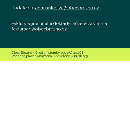
Podatelna:
administrativa@obecbrezno.cz
Faktury a jiné účetní doklady můžete zasílat na
fakturace@obecbrezno.cz
Obec Březno - Oficiální stránky obce © 2026 |
Všechna práva vyhrazena | vytvořeno u kufik.org