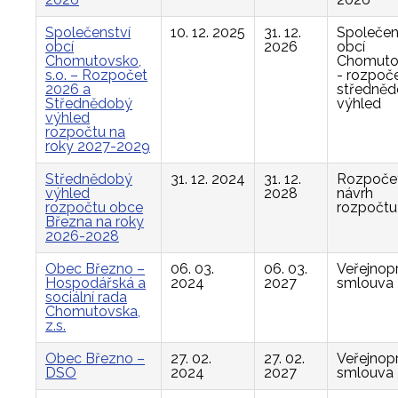
Společenství
10. 12. 2025
31. 12.
Společen
obcí
2026
obcí
Chomutovsko,
Chomuto
s.o. – Rozpočet
- rozpoče
2026 a
středně
Střednědobý
výhled
výhled
rozpočtu na
roky 2027-2029
Střednědobý
31. 12. 2024
31. 12.
Rozpočet
výhled
2028
návrh
rozpočtu obce
rozpočtu
Března na roky
2026-2028
Obec Březno –
06. 03.
06. 03.
Veřejnop
Hospodářská a
2024
2027
smlouva
sociální rada
Chomutovska,
z.s.
Obec Březno –
27. 02.
27. 02.
Veřejnop
DSO
2024
2027
smlouva