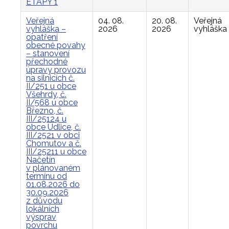
ETAPY 1
Veřejná
04. 08.
20. 08.
Veřejná
vyhláška –
2026
2026
vyhláška
opatření
obecné povahy
– stanovení
přechodné
úpravy provozu
na silnicích č.
II/251 u obce
Všehrdy, č.
II/568 u obce
Březno, č.
III/25124 u
obce Údlice, č.
III/2521 v obci
Chomutov a č.
III/25211 u obce
Načetín
v plánovaném
termínu od
01.08.2026 do
30.09.2026
z důvodu
lokálních
výsprav
povrchu