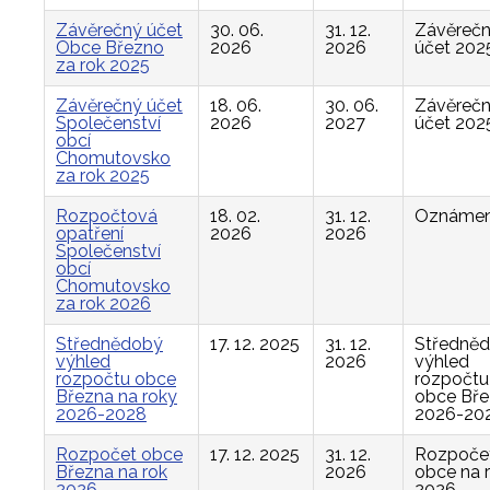
Závěrečný účet
30. 06.
31. 12.
Závěreč
Obce Březno
2026
2026
účet 202
za rok 2025
Závěrečný účet
18. 06.
30. 06.
Závěreč
Společenství
2026
2027
účet 202
obcí
Chomutovsko
za rok 2025
Rozpočtová
18. 02.
31. 12.
Oznámen
opatření
2026
2026
Společenství
obcí
Chomutovsko
za rok 2026
Střednědobý
17. 12. 2025
31. 12.
Středně
výhled
2026
výhled
rozpočtu obce
rozpočtu
Března na roky
obce Bř
2026-2028
2026-20
Rozpočet obce
17. 12. 2025
31. 12.
Rozpoče
Března na rok
2026
obce na 
2026
2026