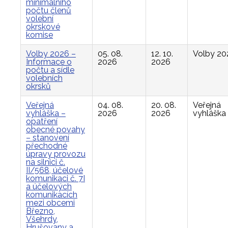
minimálního
počtu členů
volební
okrskové
komise
Volby 2026 –
05. 08.
12. 10.
Volby 20
Informace o
2026
2026
počtu a sídle
volebních
okrsků
Veřejná
04. 08.
20. 08.
Veřejná
vyhláška –
2026
2026
vyhláška
opatření
obecné povahy
– stanovení
přechodné
úpravy provozu
na silnici č.
II/568, účelové
komunikaci č. 7I
a účelových
komunikacích
mezi obcemi
Březno,
Všehrdy,
Hrušovany a