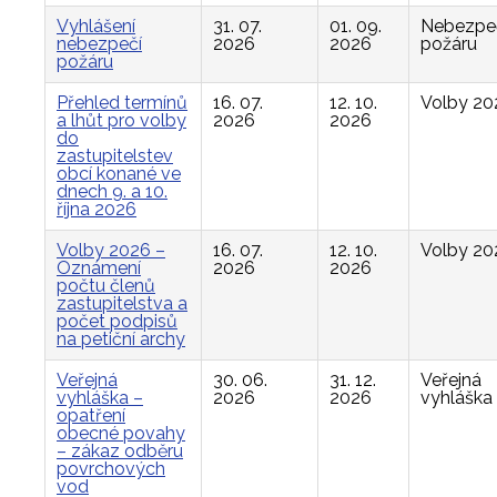
Vyhlášení
31. 07.
01. 09.
Nebezpe
nebezpečí
2026
2026
požáru
požáru
Přehled termínů
16. 07.
12. 10.
Volby 20
a lhůt pro volby
2026
2026
do
zastupitelstev
obcí konané ve
dnech 9. a 10.
října 2026
Volby 2026 –
16. 07.
12. 10.
Volby 20
Oznámení
2026
2026
počtu členů
zastupitelstva a
počet podpisů
na petiční archy
Veřejná
30. 06.
31. 12.
Veřejná
vyhláška –
2026
2026
vyhláška
opatření
obecné povahy
– zákaz odběru
povrchových
vod