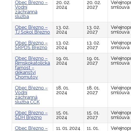
Obec Březno –
20. 02.
20. 02.
Veřejnop
Vodní
2024
2027
smlouva
záchranná
služba
Obec Březno –
13. 02.
13. 02.
Veřejnop
TJ Sokol Březno
2024
2027
smlouva
Obec Březno –
13. 02.
13. 02.
Veřejnop
SRPDŠ Březno
2024
2027
smlouva
Obec Březno –
19. 01.
19. 01.
Veřejnop
Římskokatolická
2024
2027
smlouva
farnost –
děkanství
Chomutov
Obec Březno –
18. 01.
18. 01.
Veřejnop
Vodní
2024
2027
smlouva
záchranná
služba ČČK
Obec Březno –
15. 01.
15. 01.
Veřejnop
SDH Březno
2024
2027
smlouva
Obec Březno –
11. 01. 2024
11. 01.
Veřejnop