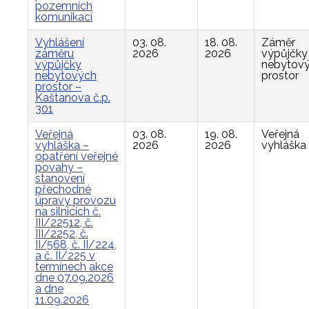
pozemních
komunikací
Vyhlášení
03. 08.
18. 08.
Záměr
záměru
2026
2026
výpůjčky
výpůjčky
nebytov
nebytových
prostor
prostor –
Kaštanova č.p.
301
Veřejná
03. 08.
19. 08.
Veřejná
vyhláška –
2026
2026
vyhláška
opatření veřejné
povahy –
stanovení
přechodné
úpravy provozu
na silnicích č.
III/22512, č.
III/2252, č.
II/568, č. II/224,
a č. II/225 v
termínech akce
dne 07.09.2026
a dne
11.09.2026