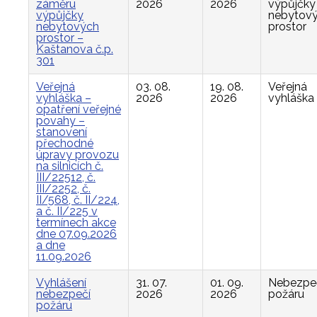
záměru
2026
2026
výpůjčky
výpůjčky
nebytov
nebytových
prostor
prostor –
Kaštanova č.p.
301
Veřejná
03. 08.
19. 08.
Veřejná
vyhláška –
2026
2026
vyhláška
opatření veřejné
povahy –
stanovení
přechodné
úpravy provozu
na silnicích č.
III/22512, č.
III/2252, č.
II/568, č. II/224,
a č. II/225 v
termínech akce
dne 07.09.2026
a dne
11.09.2026
Vyhlášení
31. 07.
01. 09.
Nebezpe
nebezpečí
2026
2026
požáru
požáru