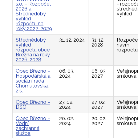
s.o. – Rozpočet
- rozpoče
2026 a
středně
Střednědobý
výhled
výhled
rozpočtu na
roky 2027-2029
Střednědobý
31. 12. 2024
31. 12.
Rozpočet
výhled
2028
návrh
rozpočtu obce
rozpočtu
Března na roky
2026-2028
Obec Březno –
06. 03.
06. 03.
Veřejnop
Hospodářská a
2024
2027
smlouva
sociální rada
Chomutovska,
z.s.
Obec Březno –
27. 02.
27. 02.
Veřejnop
DSO
2024
2027
smlouva
Obec Březno –
20. 02.
20. 02.
Veřejnop
Vodní
2024
2027
smlouva
záchranná
služba