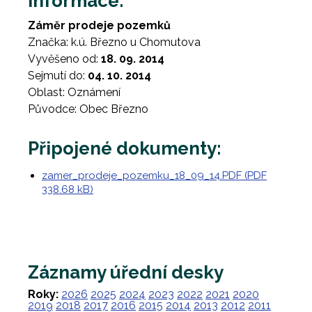
Informace:
Záměr prodeje pozemků
Značka: k.ú. Březno u Chomutova
Vyvěšeno od:
18. 09. 2014
Sejmutí do:
04. 10. 2014
Oblast: Oznámení
Původce: Obec Březno
Připojené dokumenty:
zamer_prodeje_pozemku_18_09_14.PDF (PDF
338.68 kB)
Záznamy úřední desky
Roky:
2026
2025
2024
2023
2022
2021
2020
2019
2018
2017
2016
2015
2014
2013
2012
2011