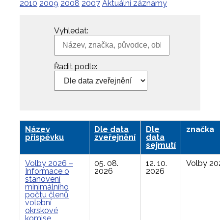
2010
2009
2008
2007
Aktuální záznamy
Vyhledat:
Řadit podle:
Název
Dle data
Dle
značka
příspěvku
zveřejnění
data
sejmutí
Volby 2026 –
05. 08.
12. 10.
Volby 20
Informace o
2026
2026
stanovení
minimálního
počtu členů
volební
okrskové
komise