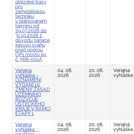
objízdné trasy
pro
zemědělskou
techniku
v plánovaném
termínu od
29.07.2026 do
31.10.2026 z
důvodu sanace
sesuvu svahu
před opěrou
OP1 mostu ev.
č. 568-001A
Veřejná
04. 08.
20. 08.
Veřejná
vyhláška –
2026
2026
vyhláška
OZNÁMENÍ
VYDÁNÍ 10.
ZMĚNY ZÁSAD
ÚZEMNÍHO
ROZVOJE
ÚSTECKÉHO
KRAJE V RÁMCI
ETAPY 1
Veřejná
04. 08.
20. 08.
Veřejná
vyhláška –
2026
2026
vyhláška