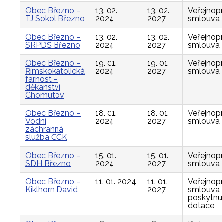
Obec Březno –
13. 02.
13. 02.
Veřejnop
TJ Sokol Březno
2024
2027
smlouva
Obec Březno –
13. 02.
13. 02.
Veřejnop
SRPDŠ Březno
2024
2027
smlouva
Obec Březno –
19. 01.
19. 01.
Veřejnop
Římskokatolická
2024
2027
smlouva
farnost –
děkanství
Chomutov
Obec Březno –
18. 01.
18. 01.
Veřejnop
Vodní
2024
2027
smlouva
záchranná
služba ČČK
Obec Březno –
15. 01.
15. 01.
Veřejnop
SDH Březno
2024
2027
smlouva
Obec Březno –
11. 01. 2024
11. 01.
Veřejnop
Kiklhorn David
2027
smlouva
poskytnu
dotace