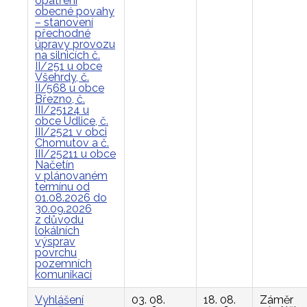
opatření
obecné povahy
– stanovení
přechodné
úpravy provozu
na silnicích č.
II/251 u obce
Všehrdy, č.
II/568 u obce
Březno, č.
III/25124 u
obce Údlice, č.
III/2521 v obci
Chomutov a č.
III/25211 u obce
Načetín
v plánovaném
termínu od
01.08.2026 do
30.09.2026
z důvodu
lokálních
výsprav
povrchu
pozemních
komunikací
Vyhlášení
03. 08.
18. 08.
Záměr