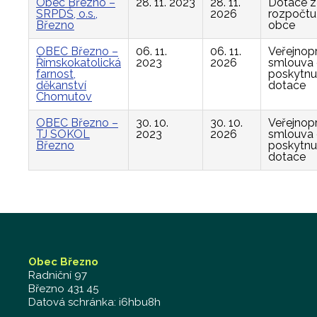
Obec Březno –
28. 11. 2023
28. 11.
Dotace z
SRPDŠ, o.s.,
2026
rozpočtu
Březno
obce
OBEC Březno –
06. 11.
06. 11.
Veřejnop
Římskokatolická
2023
2026
smlouva
farnost,
poskytnu
děkanství
dotace
Chomutov
OBEC Březno –
30. 10.
30. 10.
Veřejnop
TJ SOKOL
2023
2026
smlouva
Březno
poskytnu
dotace
Obec Březno
Radniční 97
Březno 431 45
Datová schránka: i6hbu8h