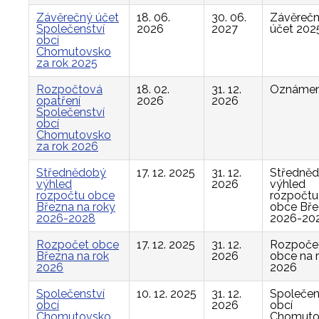
Závěrečný účet
18. 06.
30. 06.
Závěreč
Společenství
2026
2027
účet 202
obcí
Chomutovsko
za rok 2025
Rozpočtová
18. 02.
31. 12.
Oznámen
opatření
2026
2026
Společenství
obcí
Chomutovsko
za rok 2026
Střednědobý
17. 12. 2025
31. 12.
Středně
výhled
2026
výhled
rozpočtu obce
rozpočtu
Března na roky
obce Bř
2026-2028
2026-20
Rozpočet obce
17. 12. 2025
31. 12.
Rozpoče
Března na rok
2026
obce na 
2026
2026
Společenství
10. 12. 2025
31. 12.
Společen
obcí
2026
obcí
Chomutovsko,
Chomuto