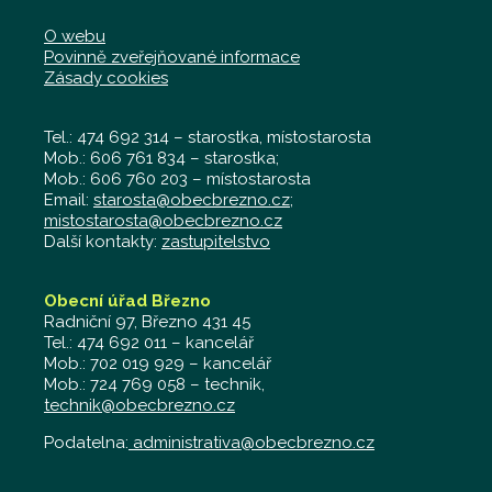
O webu
Povinně zveřejňované informace
Zásady cookies
Tel.: 474 692 314 – starostka, místostarosta
Mob.: 606 761 834 – starostka;
Mob.: 606 760 203 – místostarosta
Email:
starosta@obecbrezno.cz
;
mistostarosta@obecbrezno.cz
Další kontakty:
zastupitelstvo
Obecní úřad Březno
Radniční 97, Březno 431 45
Tel.: 474 692 011 – kancelář
Mob.: 702 019 929 – kancelář
Mob.: 724 769 058 – technik,
technik@obecbrezno.cz
Podatelna:
administrativa@obecbrezno.cz