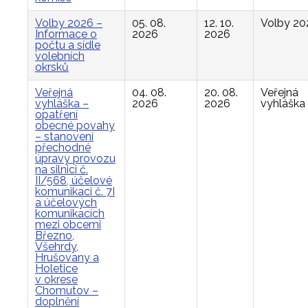
Volby 2026 –
05. 08.
12. 10.
Volby 20
Informace o
2026
2026
počtu a sídle
volebních
okrsků
Veřejná
04. 08.
20. 08.
Veřejná
vyhláška –
2026
2026
vyhláška
opatření
obecné povahy
– stanovení
přechodné
úpravy provozu
na silnici č.
II/568, účelové
komunikaci č. 7I
a účelových
komunikacích
mezi obcemi
Březno,
Všehrdy,
Hrušovany a
Holetice
v okrese
Chomutov –
doplnění