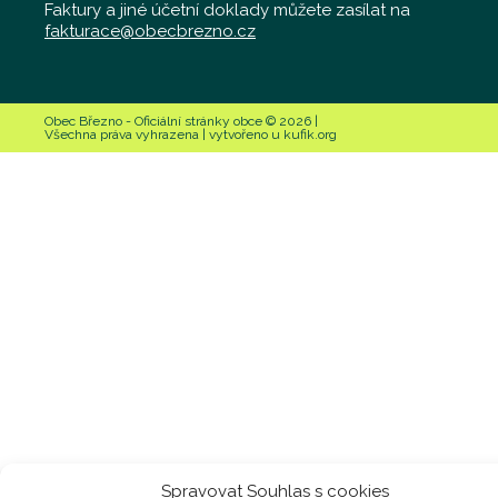
Faktury a jiné účetní doklady můžete zasílat na
fakturace@obecbrezno.cz
Obec Březno - Oficiální stránky obce © 2026 |
Všechna práva vyhrazena | vytvořeno u kufik.org
Spravovat Souhlas s cookies