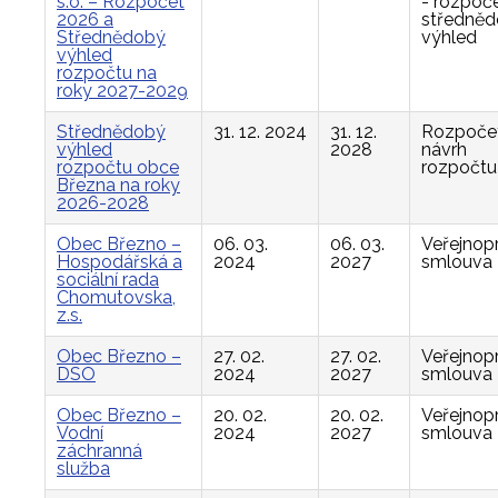
s.o. – Rozpočet
- rozpoče
2026 a
středně
Střednědobý
výhled
výhled
rozpočtu na
roky 2027-2029
Střednědobý
31. 12. 2024
31. 12.
Rozpočet
výhled
2028
návrh
rozpočtu obce
rozpočtu
Března na roky
2026-2028
Obec Březno –
06. 03.
06. 03.
Veřejnop
Hospodářská a
2024
2027
smlouva
sociální rada
Chomutovska,
z.s.
Obec Březno –
27. 02.
27. 02.
Veřejnop
DSO
2024
2027
smlouva
Obec Březno –
20. 02.
20. 02.
Veřejnop
Vodní
2024
2027
smlouva
záchranná
služba