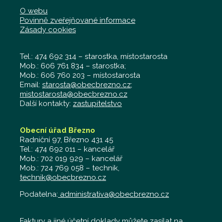
O webu
Povinně zveřejňované informace
Zásady cookies
Tel.: 474 692 314 – starostka, místostarosta
Mob.: 606 761 834 – starostka;
Mob.: 606 760 203 – místostarosta
Email:
starosta@obecbrezno.cz
;
mistostarosta@obecbrezno.cz
Další kontakty:
zastupitelstvo
Obecní úřad Březno
Radniční 97, Březno 431 45
Tel.: 474 692 011 – kancelář
Mob.: 702 019 929 – kancelář
Mob.: 724 769 058 – technik,
technik@obecbrezno.cz
Podatelna:
administrativa@obecbrezno.cz
Faktury a jiné účetní doklady můžete zasílat na