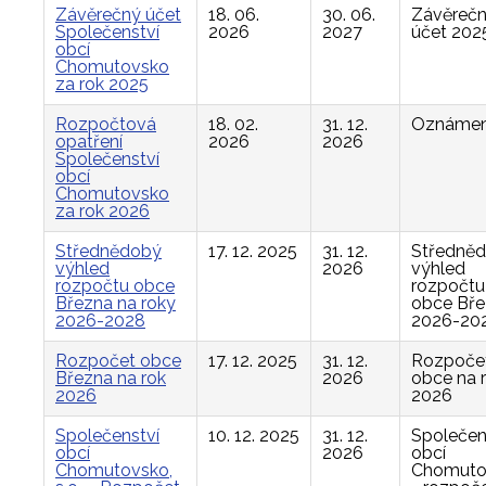
Závěrečný účet
18. 06.
30. 06.
Závěreč
Společenství
2026
2027
účet 202
obcí
Chomutovsko
za rok 2025
Rozpočtová
18. 02.
31. 12.
Oznámen
opatření
2026
2026
Společenství
obcí
Chomutovsko
za rok 2026
Střednědobý
17. 12. 2025
31. 12.
Středně
výhled
2026
výhled
rozpočtu obce
rozpočtu
Března na roky
obce Bř
2026-2028
2026-20
Rozpočet obce
17. 12. 2025
31. 12.
Rozpoče
Března na rok
2026
obce na 
2026
2026
Společenství
10. 12. 2025
31. 12.
Společen
obcí
2026
obcí
Chomutovsko,
Chomuto