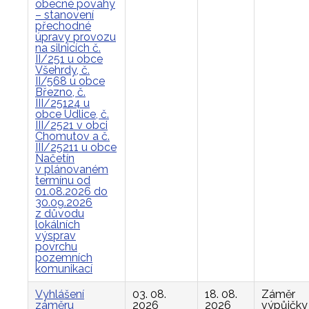
obecné povahy
– stanovení
přechodné
úpravy provozu
na silnicích č.
II/251 u obce
Všehrdy, č.
II/568 u obce
Březno, č.
III/25124 u
obce Údlice, č.
III/2521 v obci
Chomutov a č.
III/25211 u obce
Načetín
v plánovaném
termínu od
01.08.2026 do
30.09.2026
z důvodu
lokálních
výsprav
povrchu
pozemních
komunikací
Vyhlášení
03. 08.
18. 08.
Záměr
záměru
2026
2026
výpůjčky