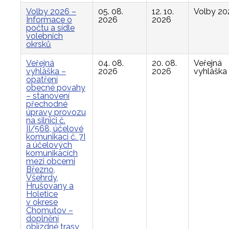
Volby 2026 –
05. 08.
12. 10.
Volby 20
Informace o
2026
2026
počtu a sídle
volebních
okrsků
Veřejná
04. 08.
20. 08.
Veřejná
vyhláška –
2026
2026
vyhláška
opatření
obecné povahy
– stanovení
přechodné
úpravy provozu
na silnici č.
II/568, účelové
komunikaci č. 7I
a účelových
komunikacích
mezi obcemi
Březno,
Všehrdy,
Hrušovany a
Holetice
v okrese
Chomutov –
doplnění
objízdné trasy