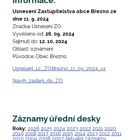
Informace:
Usnesení Zastupitelstva obce Březno ze
dne 11. 9. 2024
Značka: Usnesení ZO
Vyvěšeno od:
26. 09. 2024
Sejmutí do:
12. 10. 2024
Oblast: oznámení
Původce: Obec Březno
Usneseni_12._ZOBrezno_11_09_2024_v.r.
Navrh_zadani_do_ZO
Záznamy úřední desky
Roky:
2026
2025
2024
2023
2022
2021
2020
2019
2018
2017
2016
2015
2014
2013
2012
2011
2010
2009
2008
2007
Aktuální záznamy