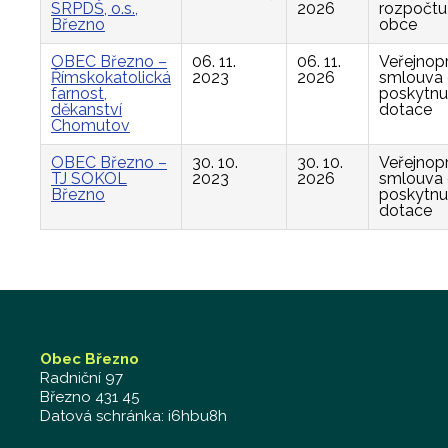
SRPDŠ, o.s.,
2026
rozpočtu
Březno
obce
OBEC Březno –
06. 11.
06. 11.
Veřejnop
Římskokatolická
2023
2026
smlouva
farnost,
poskytnu
děkanství
dotace
Chomutov
OBEC Březno –
30. 10.
30. 10.
Veřejnop
TJ SOKOL
2023
2026
smlouva
Březno
poskytnu
dotace
Obec Březno
Radniční 97
Březno 431 45
Datová schránka: i6hbu8h