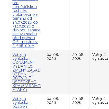
pro
zemědělskou
techniku
v plánovaném
termínu od
29.07.2026 do
31.10.2026 z
důvodu sanace
sesuvu svahu
před opěrou
OP1 mostu ev.
č. 568-001A
Veřejná
04. 08.
20. 08.
Veřejná
vyhláška –
2026
2026
vyhláška
OZNÁMENÍ
VYDÁNÍ 10.
ZMĚNY ZÁSAD
ÚZEMNÍHO
ROZVOJE
ÚSTECKÉHO
KRAJE V RÁMCI
ETAPY 1
Veřejná
04. 08.
20. 08.
Veřejná
vyhláška –
2026
2026
vyhláška
opatření