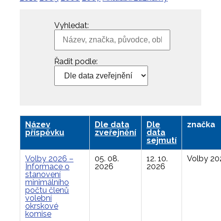
Vyhledat:
Řadit podle:
Název
Dle data
Dle
značka
příspěvku
zveřejnění
data
sejmutí
Volby 2026 –
05. 08.
12. 10.
Volby 20
Informace o
2026
2026
stanovení
minimálního
počtu členů
volební
okrskové
komise