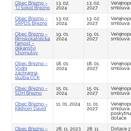
Obec Březno –
13. 02.
13. 02.
Veřejnop
TJ Sokol Březno
2024
2027
smlouva
Obec Březno –
13. 02.
13. 02.
Veřejnop
SRPDŠ Březno
2024
2027
smlouva
Obec Březno –
19. 01.
19. 01.
Veřejnop
Římskokatolická
2024
2027
smlouva
farnost –
děkanství
Chomutov
Obec Březno –
18. 01.
18. 01.
Veřejnop
Vodní
2024
2027
smlouva
záchranná
služba ČČK
Obec Březno –
15. 01.
15. 01.
Veřejnop
SDH Březno
2024
2027
smlouva
Obec Březno –
11. 01. 2024
11. 01.
Veřejnop
Kiklhorn David
2027
smlouva
poskytnu
dotace
Obec Březno –
28. 11. 2023
28. 11.
Dotace z