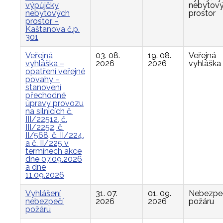
výpůjčky
nebytov
nebytových
prostor
prostor –
Kaštanova č.p.
301
Veřejná
03. 08.
19. 08.
Veřejná
vyhláška –
2026
2026
vyhláška
opatření veřejné
povahy –
stanovení
přechodné
úpravy provozu
na silnicích č.
III/22512, č.
III/2252, č.
II/568, č. II/224,
a č. II/225 v
termínech akce
dne 07.09.2026
a dne
11.09.2026
Vyhlášení
31. 07.
01. 09.
Nebezpe
nebezpečí
2026
2026
požáru
požáru