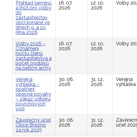
Přehled termínů
16. 07.
12. 10.
Volby 20
a lhůt pro volby
2026
2026
do
zastupitelstev
obcí konané ve
dnech 9. a 10.
října 2026
Volby 2026 –
16. 07.
12. 10.
Volby 20
Oznámení
2026
2026
počtu členů
zastupitelstva a
počet podpisů
na petiční archy
Veřejná
30. 06.
31. 12.
Veřejná
vyhláška –
2026
2026
vyhláška
opatření
obecné povahy
– zákaz odběru
povrchových
vod
Závěrečný účet
30. 06.
31. 12.
Závěreč
Obce Březno
2026
2026
účet 202
za rok 2025