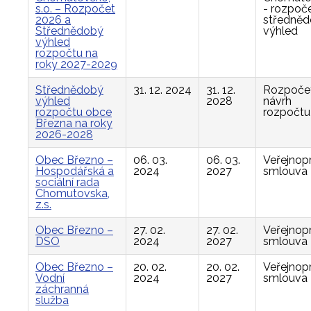
s.o. – Rozpočet
- rozpoče
2026 a
středně
Střednědobý
výhled
výhled
rozpočtu na
roky 2027-2029
Střednědobý
31. 12. 2024
31. 12.
Rozpočet
výhled
2028
návrh
rozpočtu obce
rozpočtu
Března na roky
2026-2028
Obec Březno –
06. 03.
06. 03.
Veřejnop
Hospodářská a
2024
2027
smlouva
sociální rada
Chomutovska,
z.s.
Obec Březno –
27. 02.
27. 02.
Veřejnop
DSO
2024
2027
smlouva
Obec Březno –
20. 02.
20. 02.
Veřejnop
Vodní
2024
2027
smlouva
záchranná
služba