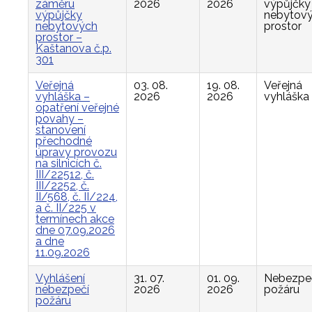
záměru
2026
2026
výpůjčky
výpůjčky
nebytov
nebytových
prostor
prostor –
Kaštanova č.p.
301
Veřejná
03. 08.
19. 08.
Veřejná
vyhláška –
2026
2026
vyhláška
opatření veřejné
povahy –
stanovení
přechodné
úpravy provozu
na silnicích č.
III/22512, č.
III/2252, č.
II/568, č. II/224,
a č. II/225 v
termínech akce
dne 07.09.2026
a dne
11.09.2026
Vyhlášení
31. 07.
01. 09.
Nebezpe
nebezpečí
2026
2026
požáru
požáru