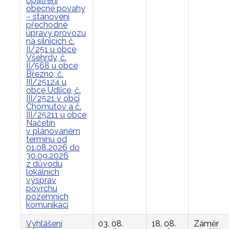
opatření
obecné povahy
– stanovení
přechodné
úpravy provozu
na silnicích č.
II/251 u obce
Všehrdy, č.
II/568 u obce
Březno, č.
III/25124 u
obce Údlice, č.
III/2521 v obci
Chomutov a č.
III/25211 u obce
Načetín
v plánovaném
termínu od
01.08.2026 do
30.09.2026
z důvodu
lokálních
výsprav
povrchu
pozemních
komunikací
Vyhlášení
03. 08.
18. 08.
Záměr