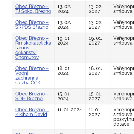
Obec Březno –
13. 02.
13. 02.
Veřejnop
TJ Sokol Březno
2024
2027
smlouva
Obec Březno –
13. 02.
13. 02.
Veřejnop
SRPDŠ Březno
2024
2027
smlouva
Obec Březno –
19. 01.
19. 01.
Veřejnop
Římskokatolická
2024
2027
smlouva
farnost –
děkanství
Chomutov
Obec Březno –
18. 01.
18. 01.
Veřejnop
Vodní
2024
2027
smlouva
záchranná
služba ČČK
Obec Březno –
15. 01.
15. 01.
Veřejnop
SDH Březno
2024
2027
smlouva
Obec Březno –
11. 01. 2024
11. 01.
Veřejnop
Kiklhorn David
2027
smlouva
poskytnu
dotace