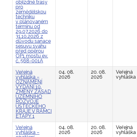
objízdné trasy
pro
zemědělskou
techniku
v plánovaném
termínu od
29.07.2026 do
31.10.2026 z
důvodu sanace
sesuvu svahu
před opěrou
OP1 mostu ev.
č. 568-001A
Veřejná
04. 08.
20. 08.
Veřejná
vyhláška –
2026
2026
vyhláška
OZNÁMENÍ
VYDÁNÍ 10.
ZMĚNY ZÁSAD
ÚZEMNÍHO
ROZVOJE
ÚSTECKÉHO
KRAJE V RÁMCI
ETAPY 1
Veřejná
04. 08.
20. 08.
Veřejná
vyhláška –
2026
2026
vyhláška