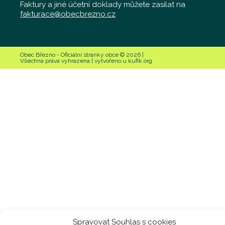
Faktury a jiné účetní doklady můžete zasílat na
fakturace@obecbrezno.cz
Obec Březno - Oficiální stránky obce © 2026 |
Všechna práva vyhrazena | vytvořeno u kufik.org
Spravovat Souhlas s cookies