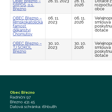
Obec Březno –
28. 11. 2023
28. 11.
Dotace z
SRPDŠ, o.s.,
2026
rozpočtu
Březno
obce
OBEC Březno –
06. 11.
06. 11.
Veřejnop
Římskokatolická
2023
2026
smlouva
farnost,
poskytnu
děkanství
dotace
Chomutov
OBEC Březno –
30. 10.
30. 10.
Veřejnop
TJ SOKOL
2023
2026
smlouva
Březno
poskytnu
dotace
Obec Březno
Radniční 97
Březno 431 45
Datová schránka: i6hbu8h