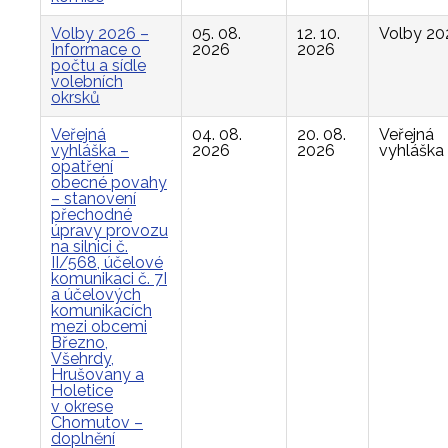
Volby 2026 –
05. 08.
12. 10.
Volby 20
Informace o
2026
2026
počtu a sídle
volebních
okrsků
Veřejná
04. 08.
20. 08.
Veřejná
vyhláška –
2026
2026
vyhláška
opatření
obecné povahy
– stanovení
přechodné
úpravy provozu
na silnici č.
II/568, účelové
komunikaci č. 7I
a účelových
komunikacích
mezi obcemi
Březno,
Všehrdy,
Hrušovany a
Holetice
v okrese
Chomutov –
doplnění