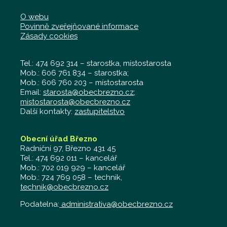
O webu
Povinně zveřejňované informace
Zásady cookies
Tel.: 474 692 314 – starostka, místostarosta
Mob.: 606 761 834 – starostka;
Mob.: 606 760 203 – místostarosta
Email:
starosta@obecbrezno.cz
;
mistostarosta@obecbrezno.cz
Další kontakty:
zastupitelstvo
Obecní úřad Březno
Radniční 97, Březno 431 45
Tel.: 474 692 011 – kancelář
Mob.: 702 019 929 – kancelář
Mob.: 724 769 058 – technik,
technik@obecbrezno.cz
Podatelna:
administrativa@obecbrezno.cz