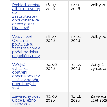
Přehled termínů
16. 07.
12. 10.
Volby 20
a lhůt pro volby
2026
2026
do
zastupitelstev
obcí konané ve
dnech 9. a 10.
října 2026
Volby 2026 –
16. 07.
12. 10.
Volby 20
Oznámení
2026
2026
počtu členů
zastupitelstva a
počet podpisů
na petiční archy
Veřejná
30. 06.
31. 12.
Veřejná
vyhláška –
2026
2026
vyhláška
opatření
obecné povahy
– zákaz odběru
povrchových
vod
Závěrečný účet
30. 06.
31. 12.
Závěreč
Obce Březno
2026
2026
účet 202
za rok 2025