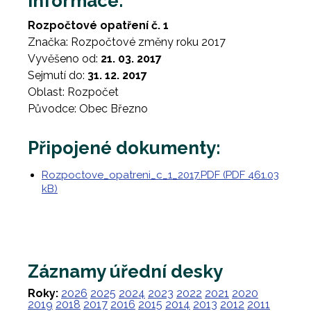
Informace:
Rozpočtové opatření č. 1
Značka: Rozpočtové změny roku 2017
Vyvěšeno od:
21. 03. 2017
Sejmutí do:
31. 12. 2017
Oblast: Rozpočet
Původce: Obec Březno
Připojené dokumenty:
Rozpoctove_opatreni_c_1_2017.PDF (PDF 461.03
kB)
Záznamy úřední desky
Roky:
2026
2025
2024
2023
2022
2021
2020
2019
2018
2017
2016
2015
2014
2013
2012
2011