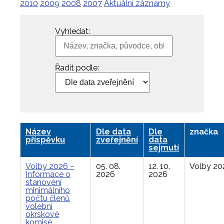
2010
2009
2008
2007
Aktuální záznamy
Vyhledat:
Řadit podle:
Název
Dle data
Dle
značka
příspěvku
zveřejnění
data
sejmutí
Volby 2026 –
05. 08.
12. 10.
Volby 20
Informace o
2026
2026
stanovení
minimálního
počtu členů
volební
okrskové
komise