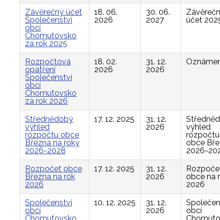
Závěrečný účet
18. 06.
30. 06.
Závěreč
Společenství
2026
2027
účet 202
obcí
Chomutovsko
za rok 2025
Rozpočtová
18. 02.
31. 12.
Oznámen
opatření
2026
2026
Společenství
obcí
Chomutovsko
za rok 2026
Střednědobý
17. 12. 2025
31. 12.
Středně
výhled
2026
výhled
rozpočtu obce
rozpočtu
Března na roky
obce Bř
2026-2028
2026-20
Rozpočet obce
17. 12. 2025
31. 12.
Rozpoče
Března na rok
2026
obce na 
2026
2026
Společenství
10. 12. 2025
31. 12.
Společen
obcí
2026
obcí
Chomutovsko,
Chomuto