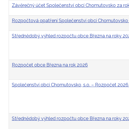
Závěrečný účet Společenství obcí Chomutovsko za ro
Rozpočtová opatření Společenství obcí Chomutovsko 
Střednědobý výhled rozpočtu obce Března na roky 2
Rozpočet obce Března na rok 2026
Společenství obcí Chomutovsko, s.o. – Rozpočet 2026
Střednědobý výhled rozpočtu obce Března na roky 2