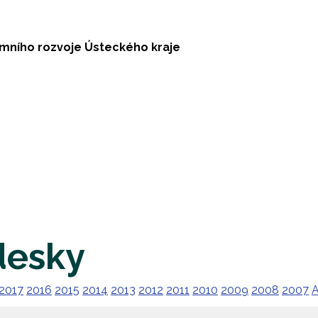
emního rozvoje Ústeckého kraje
desky
2017
2016
2015
2014
2013
2012
2011
2010
2009
2008
2007
A