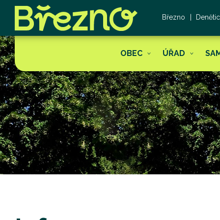
Březno
Deněti
OBEC
ÚŘAD
SA