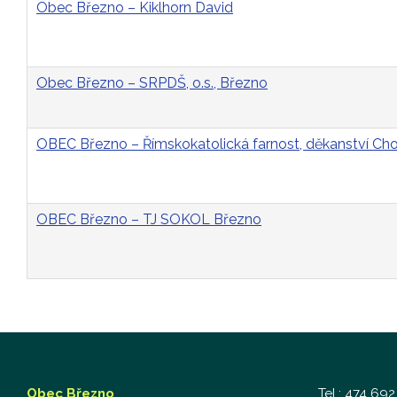
Obec Březno – Kiklhorn David
Obec Březno – SRPDŠ, o.s., Březno
OBEC Březno – Římskokatolická farnost, děkanství C
OBEC Březno – TJ SOKOL Březno
Obec Březno
Tel.: 474 692