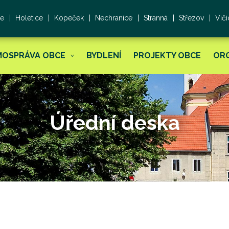
ce
Holetice
Kopeček
Nechranice
Stranná
Střezov
Viči
MOSPRÁVA OBCE
BYDLENÍ
PROJEKTY OBCE
OR
Úřední deska