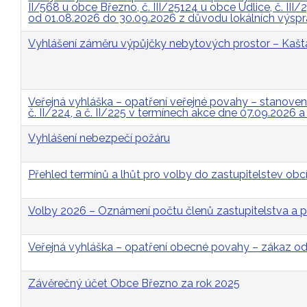
II/568 u obce Březno, č. III/25124 u obce Údlice, č. II
od 01.08.2026 do 30.09.2026 z důvodu lokálních výsp
Vyhlášení záměru výpůjčky nebytových prostor – Kašt
Veřejná vyhláška – opatření veřejné povahy – stanovení p
č. II/224, a č. II/225 v termínech akce dne 07.09.2026 
Vyhlášení nebezpečí požáru
Přehled termínů a lhůt pro volby do zastupitelstev obcí
Volby 2026 – Oznámení počtu členů zastupitelstva a p
Veřejná vyhláška – opatření obecné povahy – zákaz 
Závěrečný účet Obce Březno za rok 2025