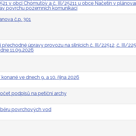
I/2521 v obci Chomutov a č. III/25211 u obce Načetín v pláno
rav povrchu pozemních komunikací
anova č.p. 301
řechodné úpravy provozu na silnicích č. III/22512, č. III/2252
a dne 11.09.2026
 konané ve dnech 9. a 10. října 2026
očet podpisů na petiční archy
odběru povrchových vod