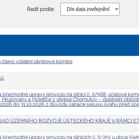
Řadit podle:
 členů volební okrskové komise
ků
přechodné úpravy provozu na silnici č. II/568, účelové komun
Hrušovany a Holetice v okrese Chomutov – doplnění objízdn
.2026 do 31.10.2026 z důvodu sanace sesuvu svahu před op
 ZÁSAD ÚZEMNÍHO ROZVOJE ÚSTECKÉHO KRAJE V RÁMCI ET
přechodné úpravy provozu na silnicích č. II/251 u obce Všeh