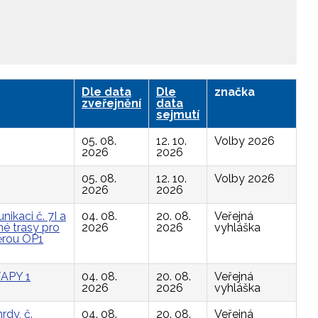
Dle data
Dle
značka
zveřejnění
data
sejmutí
05. 08.
12. 10.
Volby 2026
2026
2026
05. 08.
12. 10.
Volby 2026
2026
2026
ikaci č. 7I a
04. 08.
20. 08.
Veřejná
é trasy pro
2026
2026
vyhláška
ěrou OP1
APY 1
04. 08.
20. 08.
Veřejná
2026
2026
vyhláška
rdy, č.
04. 08.
20. 08.
Veřejná