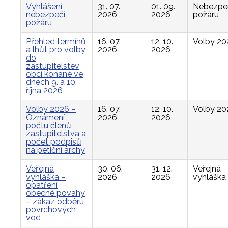
Vyhlášení
31. 07.
01. 09.
Nebezpe
nebezpečí
2026
2026
požáru
požáru
Přehled termínů
16. 07.
12. 10.
Volby 20
a lhůt pro volby
2026
2026
do
zastupitelstev
obcí konané ve
dnech 9. a 10.
října 2026
Volby 2026 –
16. 07.
12. 10.
Volby 20
Oznámení
2026
2026
počtu členů
zastupitelstva a
počet podpisů
na petiční archy
Veřejná
30. 06.
31. 12.
Veřejná
vyhláška –
2026
2026
vyhláška
opatření
obecné povahy
– zákaz odběru
povrchových
vod