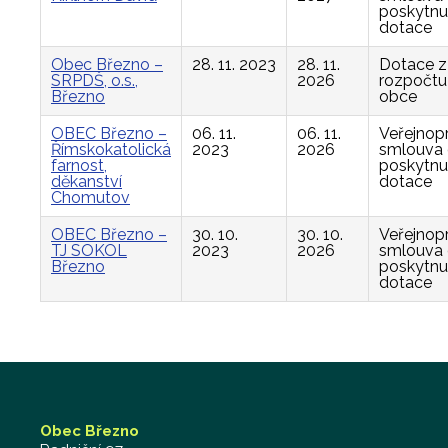
poskytnu
dotace
Obec Březno –
28. 11. 2023
28. 11.
Dotace z
SRPDŠ, o.s.,
2026
rozpočtu
Březno
obce
OBEC Březno –
06. 11.
06. 11.
Veřejnop
Římskokatolická
2023
2026
smlouva
farnost,
poskytnu
děkanství
dotace
Chomutov
OBEC Březno –
30. 10.
30. 10.
Veřejnop
TJ SOKOL
2023
2026
smlouva
Březno
poskytnu
dotace
Obec Březno