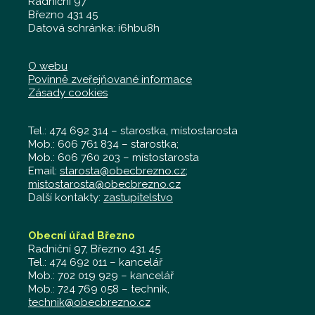
Radniční 97
Březno 431 45
Datová schránka: i6hbu8h
O webu
Povinně zveřejňované informace
Zásady cookies
Tel.: 474 692 314 – starostka, místostarosta
Mob.: 606 761 834 – starostka;
Mob.: 606 760 203 – místostarosta
Email:
starosta@obecbrezno.cz
;
mistostarosta@obecbrezno.cz
Další kontakty:
zastupitelstvo
Obecní úřad Březno
Radniční 97, Březno 431 45
Tel.: 474 692 011 – kancelář
Mob.: 702 019 929 – kancelář
Mob.: 724 769 058 – technik,
technik@obecbrezno.cz