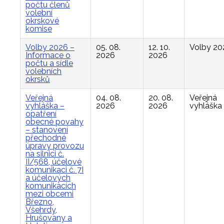
počtu členů
volební
okrskové
komise
Volby 2026 –
05. 08.
12. 10.
Volby 20
Informace o
2026
2026
počtu a sídle
volebních
okrsků
Veřejná
04. 08.
20. 08.
Veřejná
vyhláška –
2026
2026
vyhláška
opatření
obecné povahy
– stanovení
přechodné
úpravy provozu
na silnici č.
II/568, účelové
komunikaci č. 7I
a účelových
komunikacích
mezi obcemi
Březno,
Všehrdy,
Hrušovany a