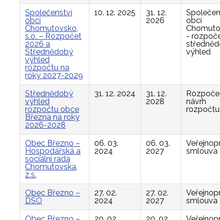
Společenství
10. 12. 2025
31. 12.
Společen
obcí
2026
obcí
Chomutovsko,
Chomuto
s.o. – Rozpočet
- rozpoče
2026 a
středně
Střednědobý
výhled
výhled
rozpočtu na
roky 2027-2029
Střednědobý
31. 12. 2024
31. 12.
Rozpočet
výhled
2028
návrh
rozpočtu obce
rozpočtu
Března na roky
2026-2028
Obec Březno –
06. 03.
06. 03.
Veřejnop
Hospodářská a
2024
2027
smlouva
sociální rada
Chomutovska,
z.s.
Obec Březno –
27. 02.
27. 02.
Veřejnop
DSO
2024
2027
smlouva
Obec Březno –
20. 02.
20. 02.
Veřejnop