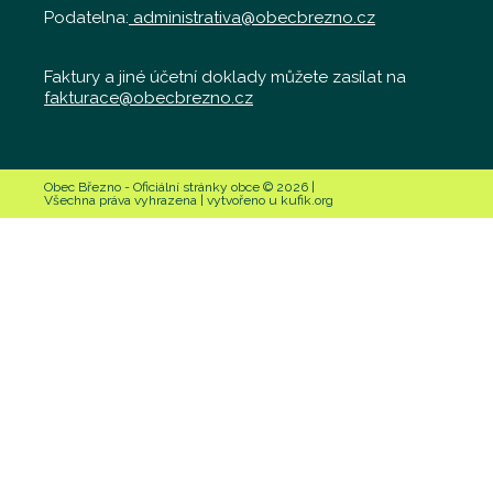
Podatelna:
administrativa@obecbrezno.cz
Faktury a jiné účetní doklady můžete zasílat na
fakturace@obecbrezno.cz
Obec Březno - Oficiální stránky obce © 2026 |
Všechna práva vyhrazena | vytvořeno u kufik.org