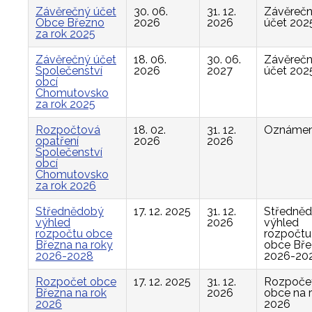
Závěrečný účet
30. 06.
31. 12.
Závěreč
Obce Březno
2026
2026
účet 202
za rok 2025
Závěrečný účet
18. 06.
30. 06.
Závěreč
Společenství
2026
2027
účet 202
obcí
Chomutovsko
za rok 2025
Rozpočtová
18. 02.
31. 12.
Oznámen
opatření
2026
2026
Společenství
obcí
Chomutovsko
za rok 2026
Střednědobý
17. 12. 2025
31. 12.
Středně
výhled
2026
výhled
rozpočtu obce
rozpočtu
Března na roky
obce Bř
2026-2028
2026-20
Rozpočet obce
17. 12. 2025
31. 12.
Rozpoče
Března na rok
2026
obce na 
2026
2026