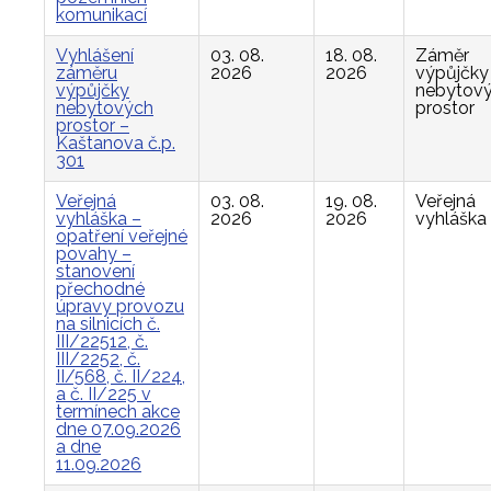
komunikací
Vyhlášení
03. 08.
18. 08.
Záměr
záměru
2026
2026
výpůjčky
výpůjčky
nebytov
nebytových
prostor
prostor –
Kaštanova č.p.
301
Veřejná
03. 08.
19. 08.
Veřejná
vyhláška –
2026
2026
vyhláška
opatření veřejné
povahy –
stanovení
přechodné
úpravy provozu
na silnicích č.
III/22512, č.
III/2252, č.
II/568, č. II/224,
a č. II/225 v
termínech akce
dne 07.09.2026
a dne
11.09.2026