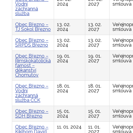
Vodní
2024
2027
smlouva
záchranná
služba
Obec Březno –
13. 02.
13. 02.
Veřejnop
TJ Sokol Březno
2024
2027
smlouva
Obec Březno –
13. 02.
13. 02.
Veřejnop
SRPDŠ Březno
2024
2027
smlouva
Obec Březno –
19. 01.
19. 01.
Veřejnop
Římskokatolická
2024
2027
smlouva
farnost –
děkanství
Chomutov
Obec Březno –
18. 01.
18. 01.
Veřejnop
Vodní
2024
2027
smlouva
záchranná
služba ČČK
Obec Březno –
15. 01.
15. 01.
Veřejnop
SDH Březno
2024
2027
smlouva
Obec Březno –
11. 01. 2024
11. 01.
Veřejnop
Kiklhorn David
2027
smlouva