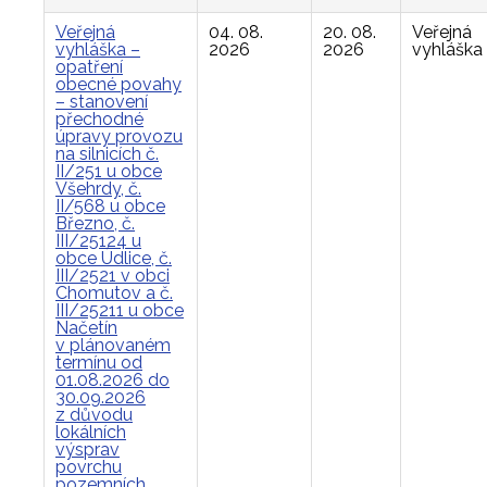
Veřejná
04. 08.
20. 08.
Veřejná
vyhláška –
2026
2026
vyhláška
opatření
obecné povahy
– stanovení
přechodné
úpravy provozu
na silnicích č.
II/251 u obce
Všehrdy, č.
II/568 u obce
Březno, č.
III/25124 u
obce Údlice, č.
III/2521 v obci
Chomutov a č.
III/25211 u obce
Načetín
v plánovaném
termínu od
01.08.2026 do
30.09.2026
z důvodu
lokálních
výsprav
povrchu
pozemních