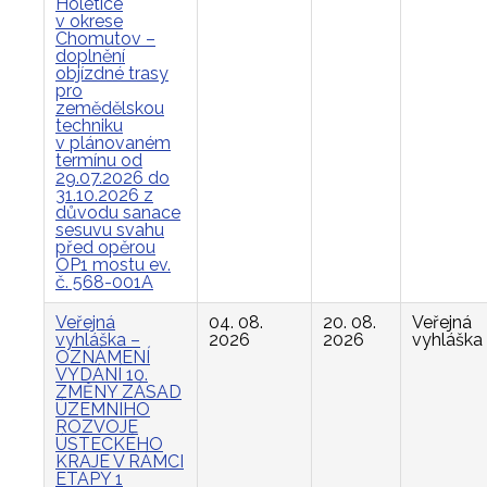
Holetice
v okrese
Chomutov –
doplnění
objízdné trasy
pro
zemědělskou
techniku
v plánovaném
termínu od
29.07.2026 do
31.10.2026 z
důvodu sanace
sesuvu svahu
před opěrou
OP1 mostu ev.
č. 568-001A
Veřejná
04. 08.
20. 08.
Veřejná
vyhláška –
2026
2026
vyhláška
OZNÁMENÍ
VYDÁNÍ 10.
ZMĚNY ZÁSAD
ÚZEMNÍHO
ROZVOJE
ÚSTECKÉHO
KRAJE V RÁMCI
ETAPY 1