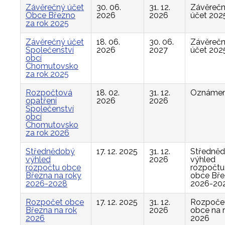
Závěrečný účet
30. 06.
31. 12.
Závěreč
Obce Březno
2026
2026
účet 202
za rok 2025
Závěrečný účet
18. 06.
30. 06.
Závěreč
Společenství
2026
2027
účet 202
obcí
Chomutovsko
za rok 2025
Rozpočtová
18. 02.
31. 12.
Oznámen
opatření
2026
2026
Společenství
obcí
Chomutovsko
za rok 2026
Střednědobý
17. 12. 2025
31. 12.
Středně
výhled
2026
výhled
rozpočtu obce
rozpočtu
Března na roky
obce Bř
2026-2028
2026-20
Rozpočet obce
17. 12. 2025
31. 12.
Rozpoče
Března na rok
2026
obce na 
2026
2026