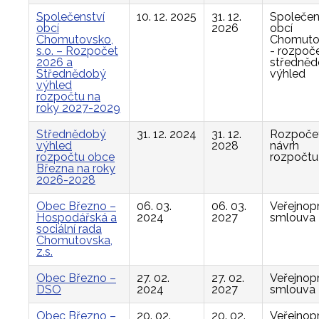
Společenství
10. 12. 2025
31. 12.
Společen
obcí
2026
obcí
Chomutovsko,
Chomuto
s.o. – Rozpočet
- rozpoče
2026 a
středně
Střednědobý
výhled
výhled
rozpočtu na
roky 2027-2029
Střednědobý
31. 12. 2024
31. 12.
Rozpočet
výhled
2028
návrh
rozpočtu obce
rozpočtu
Března na roky
2026-2028
Obec Březno –
06. 03.
06. 03.
Veřejnop
Hospodářská a
2024
2027
smlouva
sociální rada
Chomutovska,
z.s.
Obec Březno –
27. 02.
27. 02.
Veřejnop
DSO
2024
2027
smlouva
Obec Březno –
20. 02.
20. 02.
Veřejnop