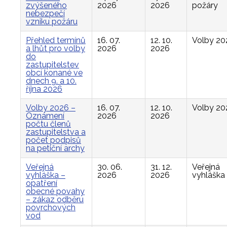
zvýšeného
2026
2026
požáry
nebezpečí
vzniku požáru
Přehled termínů
16. 07.
12. 10.
Volby 20
a lhůt pro volby
2026
2026
do
zastupitelstev
obcí konané ve
dnech 9. a 10.
října 2026
Volby 2026 –
16. 07.
12. 10.
Volby 20
Oznámení
2026
2026
počtu členů
zastupitelstva a
počet podpisů
na petiční archy
Veřejná
30. 06.
31. 12.
Veřejná
vyhláška –
2026
2026
vyhláška
opatření
obecné povahy
– zákaz odběru
povrchových
vod