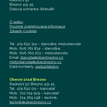
Radniční 97
Březno 431 45
Datová schránka: i6hbu8h
O webu
Povinně zveřejňované informace
Zásady cookies
Tel.: 474 692 314 – starostka, místostarosta
Mob.: 606 761 834 – starostka;
Mob.: 606 760 203 – místostarosta
Email:
starosta@obecbrezno.cz
;
mistostarosta@obecbrezno.cz
Další kontakty:
zastupitelstvo
Obecní úřad Březno
Radniční 97, Březno 431 45
Tel.: 474 692 011 – kancelář
Mob.: 702 019 929 – kancelář
Mob.: 724 769 058 – technik,
technik@obecbrezno.cz