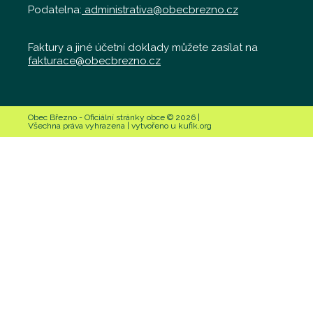
Podatelna:
administrativa@obecbrezno.cz
Faktury a jiné účetní doklady můžete zasílat na
fakturace@obecbrezno.cz
Obec Březno - Oficiální stránky obce © 2026 |
Všechna práva vyhrazena | vytvořeno u kufik.org