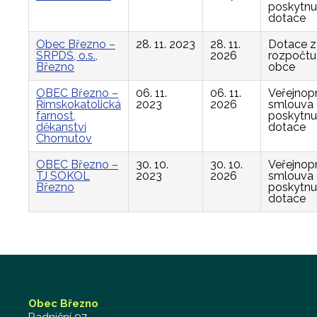
poskytnu
dotace
Obec Březno –
28. 11. 2023
28. 11.
Dotace z
SRPDŠ, o.s.,
2026
rozpočtu
Březno
obce
OBEC Březno –
06. 11.
06. 11.
Veřejnop
Římskokatolická
2023
2026
smlouva
farnost,
poskytnu
děkanství
dotace
Chomutov
OBEC Březno –
30. 10.
30. 10.
Veřejnop
TJ SOKOL
2023
2026
smlouva
Březno
poskytnu
dotace
Obec Březno