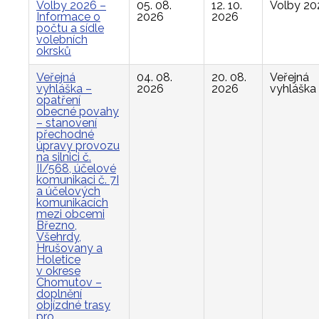
Volby 2026 –
05. 08.
12. 10.
Volby 20
Informace o
2026
2026
počtu a sídle
volebních
okrsků
Veřejná
04. 08.
20. 08.
Veřejná
vyhláška –
2026
2026
vyhláška
opatření
obecné povahy
– stanovení
přechodné
úpravy provozu
na silnici č.
II/568, účelové
komunikaci č. 7I
a účelových
komunikacích
mezi obcemi
Březno,
Všehrdy,
Hrušovany a
Holetice
v okrese
Chomutov –
doplnění
objízdné trasy
pro