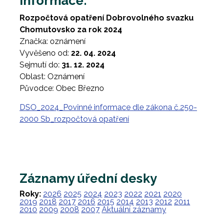
Informace:
Rozpočtová opatření Dobrovolného svazku
Chomutovsko za rok 2024
Značka: oznámení
Vyvěšeno od:
22. 04. 2024
Sejmutí do:
31. 12. 2024
Oblast: Oznámení
Původce: Obec Březno
DSO_2024_Povinné informace dle zákona č.250-
2000 Sb_rozpočtová opatření
Záznamy úřední desky
Roky:
2026
2025
2024
2023
2022
2021
2020
2019
2018
2017
2016
2015
2014
2013
2012
2011
2010
2009
2008
2007
Aktuální záznamy