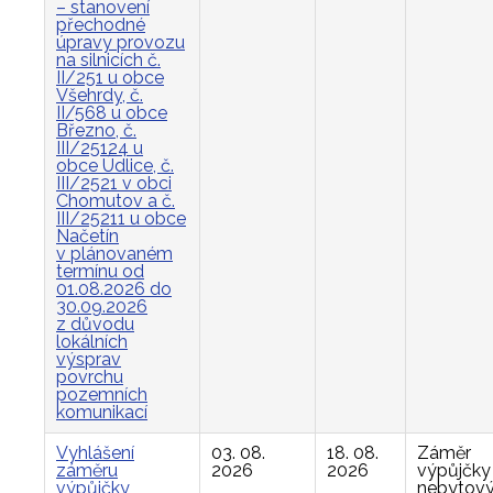
– stanovení
přechodné
úpravy provozu
na silnicích č.
II/251 u obce
Všehrdy, č.
II/568 u obce
Březno, č.
III/25124 u
obce Údlice, č.
III/2521 v obci
Chomutov a č.
III/25211 u obce
Načetín
v plánovaném
termínu od
01.08.2026 do
30.09.2026
z důvodu
lokálních
výsprav
povrchu
pozemních
komunikací
Vyhlášení
03. 08.
18. 08.
Záměr
záměru
2026
2026
výpůjčky
výpůjčky
nebytov