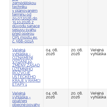
zemědělskou
techniku
v plánovaném
termínu od
29.07.2026 do
31.10.2026 z
důvodu sanace
sesuvu svahu
před opěrou
OP1 mostu ev.
č. 568-001A
Veřejná
04. 08.
20. 08.
Veřejná
vyhláška –
2026
2026
vyhláška
OZNÁMENÍ
VYDÁNÍ 10.
ZMĚNY ZÁSAD
ÚZEMNÍHO
ROZVOJE
ÚSTECKÉHO
KRAJE V RÁMCI
ETAPY 1
Veřejná
04. 08.
20. 08.
Veřejná
vyhláška –
2026
2026
vyhláška
opatření
obecné povahy