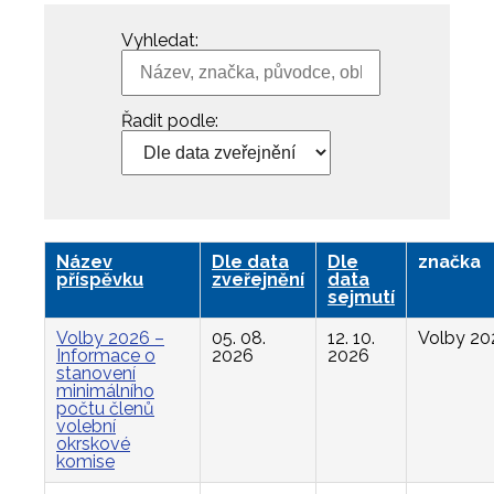
Vyhledat:
Řadit podle:
Název
Dle data
Dle
značka
příspěvku
zveřejnění
data
sejmutí
Volby 2026 –
05. 08.
12. 10.
Volby 20
Informace o
2026
2026
stanovení
minimálního
počtu členů
volební
okrskové
komise