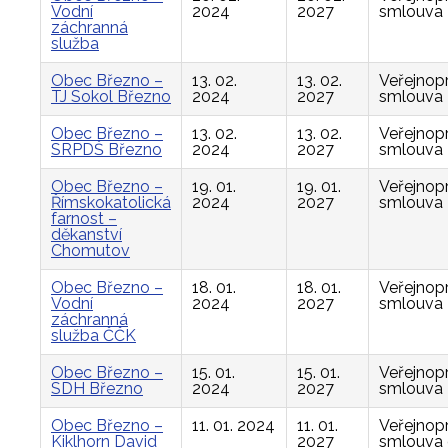
Vodní
2024
2027
smlouva
záchranná
služba
Obec Březno –
13. 02.
13. 02.
Veřejnop
TJ Sokol Březno
2024
2027
smlouva
Obec Březno –
13. 02.
13. 02.
Veřejnop
SRPDŠ Březno
2024
2027
smlouva
Obec Březno –
19. 01.
19. 01.
Veřejnop
Římskokatolická
2024
2027
smlouva
farnost –
děkanství
Chomutov
Obec Březno –
18. 01.
18. 01.
Veřejnop
Vodní
2024
2027
smlouva
záchranná
služba ČČK
Obec Březno –
15. 01.
15. 01.
Veřejnop
SDH Březno
2024
2027
smlouva
Obec Březno –
11. 01. 2024
11. 01.
Veřejnop
Kiklhorn David
2027
smlouva