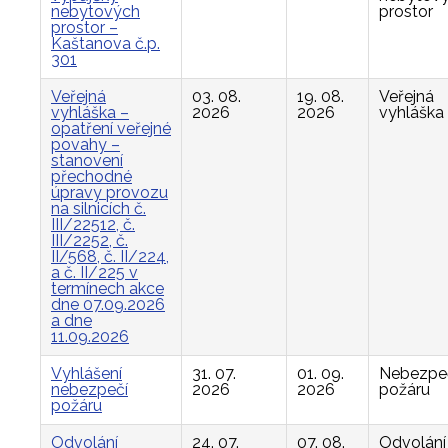
nebytových
prostor
prostor –
Kaštanova č.p.
301
Veřejná
03. 08.
19. 08.
Veřejná
vyhláška –
2026
2026
vyhláška
opatření veřejné
povahy –
stanovení
přechodné
úpravy provozu
na silnicích č.
III/22512, č.
III/2252, č.
II/568, č. II/224,
a č. II/225 v
termínech akce
dne 07.09.2026
a dne
11.09.2026
Vyhlášení
31. 07.
01. 09.
Nebezpe
nebezpečí
2026
2026
požáru
požáru
Odvolání
24. 07.
07. 08.
Odvolání