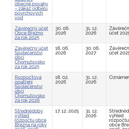
obecné povahy
– zákaz odběru
povrchových
vod
Závěrečný účet
30. 06.
31. 12.
Závěreč
Obce Březno
2026
2026
účet 202
za rok 2025
Závěrečný účet
18. 06.
30. 06.
Závěreč
Společenství
2026
2027
účet 202
obcí
Chomutovsko
za rok 2025
Rozpočtová
18. 02.
31. 12.
Oznámen
opatření
2026
2026
Společenství
obcí
Chomutovsko
za rok 2026
Střednědobý
17. 12. 2025
31. 12.
Středně
výhled
2026
výhled
rozpočtu obce
rozpočtu
Března na roky
obce Bř