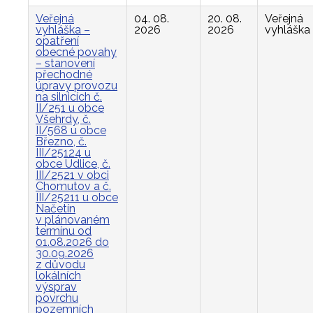
Veřejná
04. 08.
20. 08.
Veřejná
vyhláška –
2026
2026
vyhláška
opatření
obecné povahy
– stanovení
přechodné
úpravy provozu
na silnicích č.
II/251 u obce
Všehrdy, č.
II/568 u obce
Březno, č.
III/25124 u
obce Údlice, č.
III/2521 v obci
Chomutov a č.
III/25211 u obce
Načetín
v plánovaném
termínu od
01.08.2026 do
30.09.2026
z důvodu
lokálních
výsprav
povrchu
pozemních