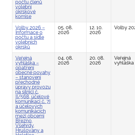
počtu členů
volební
okrskové
komise
Volby 2026 –
05. 08.
12. 10.
Volby 20
Informace o
2026
2026
počtu a sídle
volebních
okrsků
Veřejná
04. 08.
20. 08.
Veřejná
vyhláška –
2026
2026
vyhláška
opatření
obecné povahy
– stanovení
přechodné
úpravy provozu
na silnici č.
II/568, účelové
komunikaci č. 7I
a účelových
komunikacích
mezi obcemi
Březno,
Všehrdy,
Hrušovany a