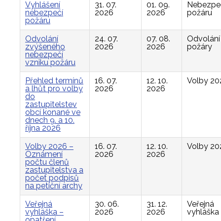
Vyhlášení
31. 07.
01. 09.
Nebezpe
nebezpečí
2026
2026
požáru
požáru
Odvolání
24. 07.
07. 08.
Odvolání
zvýšeného
2026
2026
požáry
nebezpečí
vzniku požáru
Přehled termínů
16. 07.
12. 10.
Volby 20
a lhůt pro volby
2026
2026
do
zastupitelstev
obcí konané ve
dnech 9. a 10.
října 2026
Volby 2026 –
16. 07.
12. 10.
Volby 20
Oznámení
2026
2026
počtu členů
zastupitelstva a
počet podpisů
na petiční archy
Veřejná
30. 06.
31. 12.
Veřejná
vyhláška –
2026
2026
vyhláška
opatření