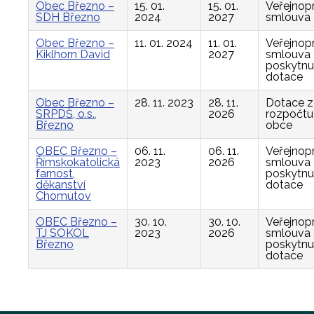
Obec Březno –
15. 01.
15. 01.
Veřejnop
SDH Březno
2024
2027
smlouva
Obec Březno –
11. 01. 2024
11. 01.
Veřejnop
Kiklhorn David
2027
smlouva
poskytnu
dotace
Obec Březno –
28. 11. 2023
28. 11.
Dotace z
SRPDŠ, o.s.,
2026
rozpočtu
Březno
obce
OBEC Březno –
06. 11.
06. 11.
Veřejnop
Římskokatolická
2023
2026
smlouva
farnost,
poskytnu
děkanství
dotace
Chomutov
OBEC Březno –
30. 10.
30. 10.
Veřejnop
TJ SOKOL
2023
2026
smlouva
Březno
poskytnu
dotace