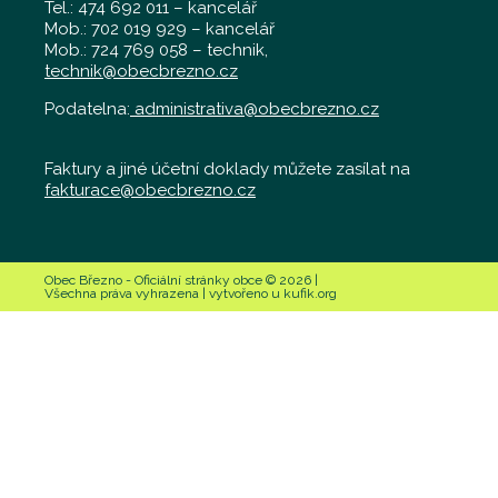
Tel.: 474 692 011 – kancelář
Mob.: 702 019 929 – kancelář
Mob.: 724 769 058 – technik,
technik@obecbrezno.cz
Podatelna:
administrativa@obecbrezno.cz
Faktury a jiné účetní doklady můžete zasílat na
fakturace@obecbrezno.cz
Obec Březno - Oficiální stránky obce © 2026 |
Všechna práva vyhrazena | vytvořeno u kufik.org