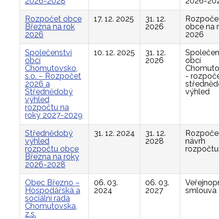
2026-2028
2026-20
Rozpočet obce
17. 12. 2025
31. 12.
Rozpoče
Března na rok
2026
obce na 
2026
2026
Společenství
10. 12. 2025
31. 12.
Společen
obcí
2026
obcí
Chomutovsko,
Chomuto
s.o. – Rozpočet
- rozpoče
2026 a
středně
Střednědobý
výhled
výhled
rozpočtu na
roky 2027-2029
Střednědobý
31. 12. 2024
31. 12.
Rozpočet
výhled
2028
návrh
rozpočtu obce
rozpočtu
Března na roky
2026-2028
Obec Březno –
06. 03.
06. 03.
Veřejnop
Hospodářská a
2024
2027
smlouva
sociální rada
Chomutovska,
z.s.