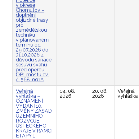
Holetice
v okrese
Chomutov –
doplnění
objízdné trasy
pro
zemědělskou
techniku
v plánovaném
termínu od
29.07.2026 do
31.10.2026 z
důvodu sanace
sesuvu svahu
před opěrou
OP1 mostu ev.
č. 568-001A
Veřejná
04. 08.
20. 08.
Veřejná
vyhláška –
2026
2026
vyhláška
OZNÁMENÍ
VYDÁNÍ 10.
ZMĚNY ZÁSAD
ÚZEMNÍHO
ROZVOJE
ÚSTECKÉHO
KRAJE V RÁMCI
ETAPY 1