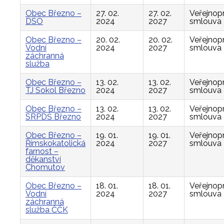
Obec Březno –
27. 02.
27. 02.
Veřejnop
DSO
2024
2027
smlouva
Obec Březno –
20. 02.
20. 02.
Veřejnop
Vodní
2024
2027
smlouva
záchranná
služba
Obec Březno –
13. 02.
13. 02.
Veřejnop
TJ Sokol Březno
2024
2027
smlouva
Obec Březno –
13. 02.
13. 02.
Veřejnop
SRPDŠ Březno
2024
2027
smlouva
Obec Březno –
19. 01.
19. 01.
Veřejnop
Římskokatolická
2024
2027
smlouva
farnost –
děkanství
Chomutov
Obec Březno –
18. 01.
18. 01.
Veřejnop
Vodní
2024
2027
smlouva
záchranná
služba ČČK