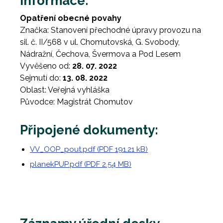
Informace:
Opatření obecné povahy
Značka: Stanovení přechodné úpravy provozu na
sil. č. II/568 v ul. Chomutovská, G. Svobody,
Nádražní, Čechova, Švermova a Pod Lesem
Vyvěšeno od:
28. 07. 2022
Sejmutí do:
13. 08. 2022
Oblast: Veřejná vyhláška
Původce: Magistrát Chomutov
Připojené dokumenty:
VV_OOP_pout.pdf (PDF 191.21 kB)
planekPUP.pdf (PDF 2.54 MB)