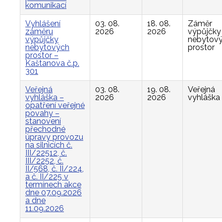
komunikací
Vyhlášení
03. 08.
18. 08.
Záměr
záměru
2026
2026
výpůjčky
výpůjčky
nebytov
nebytových
prostor
prostor –
Kaštanova č.p.
301
Veřejná
03. 08.
19. 08.
Veřejná
vyhláška –
2026
2026
vyhláška
opatření veřejné
povahy –
stanovení
přechodné
úpravy provozu
na silnicích č.
III/22512, č.
III/2252, č.
II/568, č. II/224,
a č. II/225 v
termínech akce
dne 07.09.2026
a dne
11.09.2026