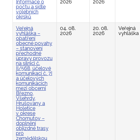
Informace o
2026
2026
počtu a sídle
volebních
okrsků
Veřejná
04. 08.
20. 08.
Veřejná
vyhláška –
2026
2026
vyhláška
opatření
obecné povahy
– stanovení
přechodné
úpravy provozu
na silnici č.
II/568, účelové
komunikaci č. 7I
a účelových
komunikacích
mezi obcemi
Březno,
Všehrdy,
Hrušovany a
Holetice
v okrese
Chomutov –
doplnění
objízdné trasy
pro
zemědělskou