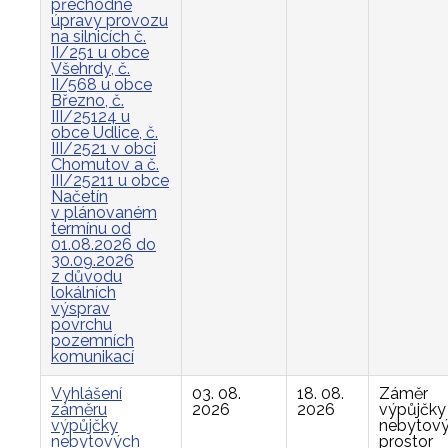
přechodné
úpravy provozu
na silnicích č.
II/251 u obce
Všehrdy, č.
II/568 u obce
Březno, č.
III/25124 u
obce Údlice, č.
III/2521 v obci
Chomutov a č.
III/25211 u obce
Načetín
v plánovaném
termínu od
01.08.2026 do
30.09.2026
z důvodu
lokálních
výsprav
povrchu
pozemních
komunikací
Vyhlášení
03. 08.
18. 08.
Záměr
záměru
2026
2026
výpůjčky
výpůjčky
nebytov
nebytových
prostor