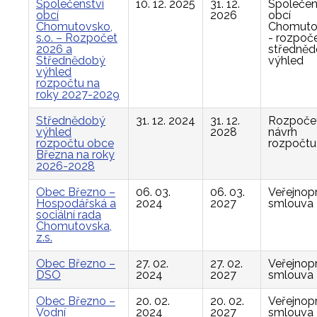
Společenství
10. 12. 2025
31. 12.
Společen
obcí
2026
obcí
Chomutovsko,
Chomuto
s.o. – Rozpočet
- rozpoče
2026 a
středně
Střednědobý
výhled
výhled
rozpočtu na
roky 2027-2029
Střednědobý
31. 12. 2024
31. 12.
Rozpočet
výhled
2028
návrh
rozpočtu obce
rozpočtu
Března na roky
2026-2028
Obec Březno –
06. 03.
06. 03.
Veřejnop
Hospodářská a
2024
2027
smlouva
sociální rada
Chomutovska,
z.s.
Obec Březno –
27. 02.
27. 02.
Veřejnop
DSO
2024
2027
smlouva
Obec Březno –
20. 02.
20. 02.
Veřejnop
Vodní
2024
2027
smlouva