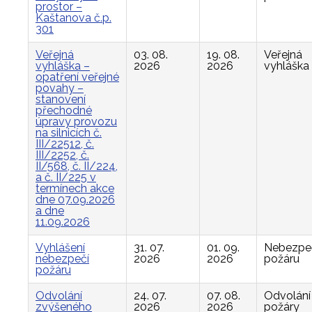
prostor –
Kaštanova č.p.
301
Veřejná
03. 08.
19. 08.
Veřejná
vyhláška –
2026
2026
vyhláška
opatření veřejné
povahy –
stanovení
přechodné
úpravy provozu
na silnicích č.
III/22512, č.
III/2252, č.
II/568, č. II/224,
a č. II/225 v
termínech akce
dne 07.09.2026
a dne
11.09.2026
Vyhlášení
31. 07.
01. 09.
Nebezpe
nebezpečí
2026
2026
požáru
požáru
Odvolání
24. 07.
07. 08.
Odvolání
zvýšeného
2026
2026
požáry