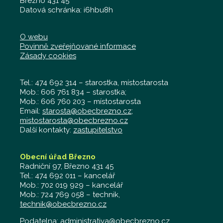
Březno 431 45
Datová schránka: i6hbu8h
O webu
Povinně zveřejňované informace
Zásady cookies
Tel.: 474 692 314 – starostka, místostarosta
Mob.: 606 761 834 – starostka;
Mob.: 606 760 203 – místostarosta
Email:
starosta@obecbrezno.cz
;
mistostarosta@obecbrezno.cz
Další kontakty:
zastupitelstvo
Obecní úřad Březno
Radniční 97, Březno 431 45
Tel.: 474 692 011 – kancelář
Mob.: 702 019 929 – kancelář
Mob.: 724 769 058 – technik,
technik@obecbrezno.cz
Podatelna:
administrativa@obecbrezno.cz