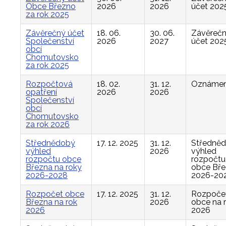
Obce Březno
2026
2026
účet 202
za rok 2025
Závěrečný účet
18. 06.
30. 06.
Závěreč
Společenství
2026
2027
účet 202
obcí
Chomutovsko
za rok 2025
Rozpočtová
18. 02.
31. 12.
Oznámen
opatření
2026
2026
Společenství
obcí
Chomutovsko
za rok 2026
Střednědobý
17. 12. 2025
31. 12.
Středně
výhled
2026
výhled
rozpočtu obce
rozpočtu
Března na roky
obce Bř
2026-2028
2026-20
Rozpočet obce
17. 12. 2025
31. 12.
Rozpoče
Března na rok
2026
obce na 
2026
2026