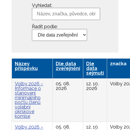
Vyhledat:
Řadit podle:
Název
Dle data
Dle
značka
příspěvku
zveřejnění
data
sejmutí
Volby 2026 –
05. 08.
12. 10.
Volby 20
Informace o
2026
2026
stanovení
minimálního
počtu členů
volební
okrskové
komise
Volby 2026 –
05. 08.
12. 10.
Volby 20