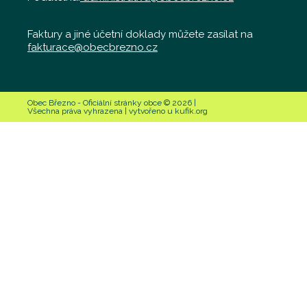
Faktury a jiné účetní doklady můžete zasílat na
fakturace@obecbrezno.cz
Obec Březno - Oficiální stránky obce © 2026 |
Všechna práva vyhrazena | vytvořeno u kufik.org