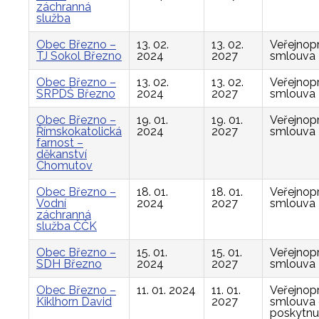
záchranná
služba
Obec Březno –
13. 02.
13. 02.
Veřejnop
TJ Sokol Březno
2024
2027
smlouva
Obec Březno –
13. 02.
13. 02.
Veřejnop
SRPDŠ Březno
2024
2027
smlouva
Obec Březno –
19. 01.
19. 01.
Veřejnop
Římskokatolická
2024
2027
smlouva
farnost –
děkanství
Chomutov
Obec Březno –
18. 01.
18. 01.
Veřejnop
Vodní
2024
2027
smlouva
záchranná
služba ČČK
Obec Březno –
15. 01.
15. 01.
Veřejnop
SDH Březno
2024
2027
smlouva
Obec Březno –
11. 01. 2024
11. 01.
Veřejnop
Kiklhorn David
2027
smlouva
poskytnu