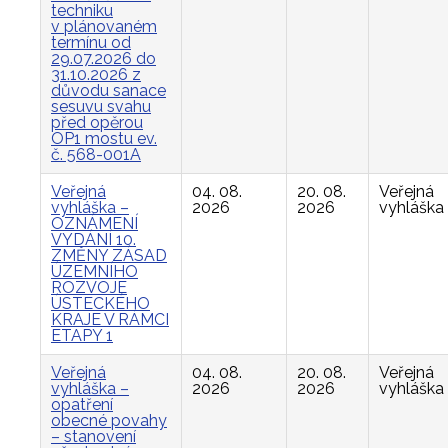
techniku
v plánovaném
termínu od
29.07.2026 do
31.10.2026 z
důvodu sanace
sesuvu svahu
před opěrou
OP1 mostu ev.
č. 568-001A
Veřejná
04. 08.
20. 08.
Veřejná
vyhláška –
2026
2026
vyhláška
OZNÁMENÍ
VYDÁNÍ 10.
ZMĚNY ZÁSAD
ÚZEMNÍHO
ROZVOJE
ÚSTECKÉHO
KRAJE V RÁMCI
ETAPY 1
Veřejná
04. 08.
20. 08.
Veřejná
vyhláška –
2026
2026
vyhláška
opatření
obecné povahy
– stanovení