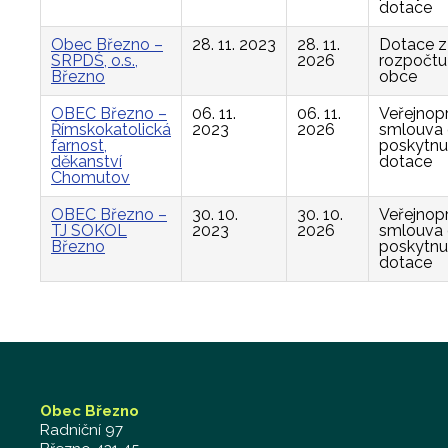
dotace
Obec Březno –
28. 11. 2023
28. 11.
Dotace z
SRPDŠ, o.s.,
2026
rozpočtu
Březno
obce
OBEC Březno –
06. 11.
06. 11.
Veřejnop
Římskokatolická
2023
2026
smlouva
farnost,
poskytnu
děkanství
dotace
Chomutov
OBEC Březno –
30. 10.
30. 10.
Veřejnop
TJ SOKOL
2023
2026
smlouva
Březno
poskytnu
dotace
Obec Březno
Radniční 97