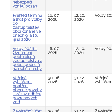
nebezpečí
vzniku požáru
Přehled termínů
16. 07.
12. 10.
Volby 20
a lhůt pro volby
2026
2026
do
zastupitelstev
obcí konané ve
dnech 9. a 10.
října 2026
Volby 2026 –
16. 07.
12. 10.
Volby 20
Oznámení
2026
2026
počtu členů
zastupitelstva a
počet podpisů
na petiční archy
Veřejná
30. 06.
31. 12.
Veřejná
vyhláška –
2026
2026
vyhláška
opatření
obecné povahy
– zákaz odběru
povrchových
vod
Závěrečný účet
30. 06.
31. 12.
Závěreč