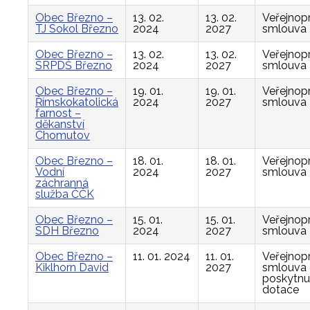
Obec Březno –
13. 02.
13. 02.
Veřejnop
TJ Sokol Březno
2024
2027
smlouva
Obec Březno –
13. 02.
13. 02.
Veřejnop
SRPDŠ Březno
2024
2027
smlouva
Obec Březno –
19. 01.
19. 01.
Veřejnop
Římskokatolická
2024
2027
smlouva
farnost –
děkanství
Chomutov
Obec Březno –
18. 01.
18. 01.
Veřejnop
Vodní
2024
2027
smlouva
záchranná
služba ČČK
Obec Březno –
15. 01.
15. 01.
Veřejnop
SDH Březno
2024
2027
smlouva
Obec Březno –
11. 01. 2024
11. 01.
Veřejnop
Kiklhorn David
2027
smlouva
poskytnu
dotace