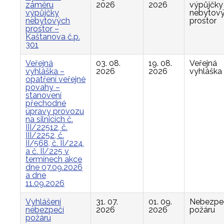
záměru
2026
2026
výpůjčky
výpůjčky
nebytov
nebytových
prostor
prostor –
Kaštanova č.p.
301
Veřejná
03. 08.
19. 08.
Veřejná
vyhláška –
2026
2026
vyhláška
opatření veřejné
povahy –
stanovení
přechodné
úpravy provozu
na silnicích č.
III/22512, č.
III/2252, č.
II/568, č. II/224,
a č. II/225 v
termínech akce
dne 07.09.2026
a dne
11.09.2026
Vyhlášení
31. 07.
01. 09.
Nebezpe
nebezpečí
2026
2026
požáru
požáru