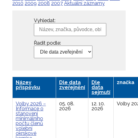
2010
2009
2008
2007
Aktuální záznamy
Vyhledat:
Řadit podle:
Název
Dle data
Dle
značka
příspěvku
zveřejnění
data
sejmutí
Volby 2026 –
05. 08.
12. 10.
Volby 20
Informace o
2026
2026
stanovení
minimálního
počtu členů
volební
okrskové