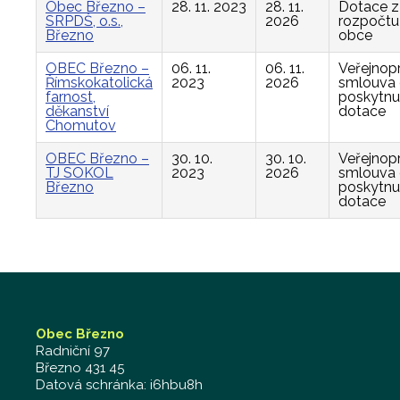
Obec Březno –
28. 11. 2023
28. 11.
Dotace z
SRPDŠ, o.s.,
2026
rozpočtu
Březno
obce
OBEC Březno –
06. 11.
06. 11.
Veřejnop
Římskokatolická
2023
2026
smlouva
farnost,
poskytnu
děkanství
dotace
Chomutov
OBEC Březno –
30. 10.
30. 10.
Veřejnop
TJ SOKOL
2023
2026
smlouva
Březno
poskytnu
dotace
Obec Březno
Radniční 97
Březno 431 45
Datová schránka: i6hbu8h