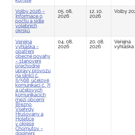
komise
Volby 2026 –
05. 08.
12. 10.
Volby 20
Informace o
2026
2026
počtu a sídle
volebních
okrsků
Veřejná
04. 08.
20. 08.
Veřejná
vyhláška –
2026
2026
vyhláška
opatření
obecné povahy
– stanovení
přechodné
úpravy provozu
na silnici č.
II/568, účelové
komunikaci č. 7I
a účelových
komunikacích
mezi obcemi
Březno,
Všehrdy,
Hrušovany a
Holetice
v okrese
Chomutov –
doplnění