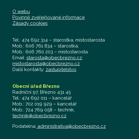
O webu
Povinně zveřejňované informace
Zásady cookies
Tel.: 474 692 314 – starostka, místostarosta
Mob.: 606 761 834 – starostka;
Mob.: 606 760 203 – místostarosta
Email:
starosta@obecbrezno.cz
;
mistostarosta@obecbrezno.cz
Další kontakty:
zastupitelstvo
Obecní úřad Březno
Radniční 97, Březno 431 45
Tel.: 474 692 011 – kancelář
Mob.: 702 019 929 – kancelář
Mob.: 724 769 058 – technik,
technik@obecbrezno.cz
Podatelna:
administrativa@obecbrezno.cz