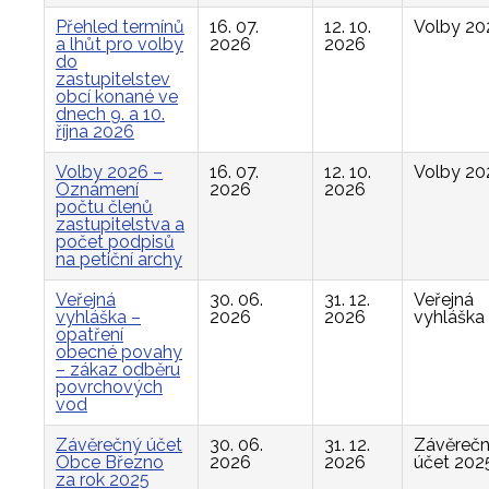
Přehled termínů
16. 07.
12. 10.
Volby 20
a lhůt pro volby
2026
2026
do
zastupitelstev
obcí konané ve
dnech 9. a 10.
října 2026
Volby 2026 –
16. 07.
12. 10.
Volby 20
Oznámení
2026
2026
počtu členů
zastupitelstva a
počet podpisů
na petiční archy
Veřejná
30. 06.
31. 12.
Veřejná
vyhláška –
2026
2026
vyhláška
opatření
obecné povahy
– zákaz odběru
povrchových
vod
Závěrečný účet
30. 06.
31. 12.
Závěreč
Obce Březno
2026
2026
účet 202
za rok 2025