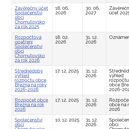
Závěrečný účet
18. 06.
30. 06.
Závěreč
Společenství
2026
2027
účet 202
obcí
Chomutovsko
za rok 2025
Rozpočtová
18. 02.
31. 12.
Oznámen
opatření
2026
2026
Společenství
obcí
Chomutovsko
za rok 2026
Střednědobý
17. 12. 2025
31. 12.
Středně
výhled
2026
výhled
rozpočtu obce
rozpočtu
Března na roky
obce Bř
2026-2028
2026-20
Rozpočet obce
17. 12. 2025
31. 12.
Rozpoče
Března na rok
2026
obce na 
2026
2026
Společenství
10. 12. 2025
31. 12.
Společen
obcí
2026
obcí