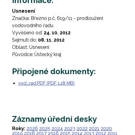
Informace:
Usnesení
Značka: Březno p.č. 619/11 - prodloužení
vodovodního řadu
Vyvěšeno od:
24. 10. 2012
Sejmutí do:
08. 11. 2012
Oblast: Usnesení
Původce: Ústecký kraj
Připojené dokumenty:
vod_rad.PDF (PDF 1.28 MB)
Záznamy úřední desky
Roky:
2026
2025
2024
2023
2022
2021
2020
2019
2018
2017
2016
2015
2014
2013
2012
2011