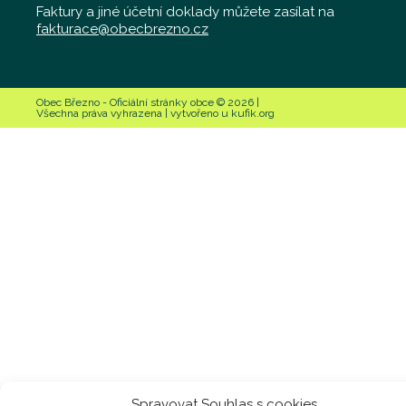
Faktury a jiné účetní doklady můžete zasílat na
fakturace@obecbrezno.cz
Obec Březno - Oficiální stránky obce © 2026 |
Všechna práva vyhrazena | vytvořeno u kufik.org
Spravovat Souhlas s cookies