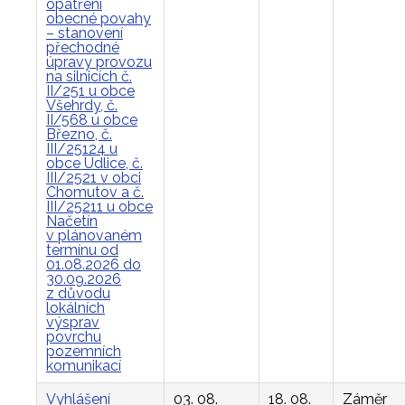
opatření
obecné povahy
– stanovení
přechodné
úpravy provozu
na silnicích č.
II/251 u obce
Všehrdy, č.
II/568 u obce
Březno, č.
III/25124 u
obce Údlice, č.
III/2521 v obci
Chomutov a č.
III/25211 u obce
Načetín
v plánovaném
termínu od
01.08.2026 do
30.09.2026
z důvodu
lokálních
výsprav
povrchu
pozemních
komunikací
Vyhlášení
03. 08.
18. 08.
Záměr