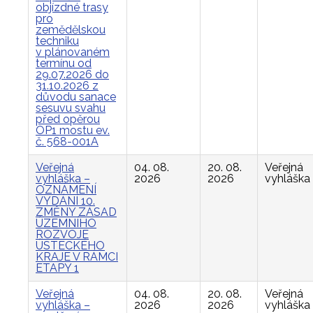
objízdné trasy
pro
zemědělskou
techniku
v plánovaném
termínu od
29.07.2026 do
31.10.2026 z
důvodu sanace
sesuvu svahu
před opěrou
OP1 mostu ev.
č. 568-001A
Veřejná
04. 08.
20. 08.
Veřejná
vyhláška –
2026
2026
vyhláška
OZNÁMENÍ
VYDÁNÍ 10.
ZMĚNY ZÁSAD
ÚZEMNÍHO
ROZVOJE
ÚSTECKÉHO
KRAJE V RÁMCI
ETAPY 1
Veřejná
04. 08.
20. 08.
Veřejná
vyhláška –
2026
2026
vyhláška