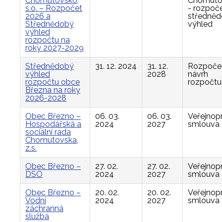
Chomutovsko,
Chomuto
s.o. – Rozpočet
- rozpoče
2026 a
středně
Střednědobý
výhled
výhled
rozpočtu na
roky 2027-2029
Střednědobý
31. 12. 2024
31. 12.
Rozpočet
výhled
2028
návrh
rozpočtu obce
rozpočtu
Března na roky
2026-2028
Obec Březno –
06. 03.
06. 03.
Veřejnop
Hospodářská a
2024
2027
smlouva
sociální rada
Chomutovska,
z.s.
Obec Březno –
27. 02.
27. 02.
Veřejnop
DSO
2024
2027
smlouva
Obec Březno –
20. 02.
20. 02.
Veřejnop
Vodní
2024
2027
smlouva
záchranná
služba