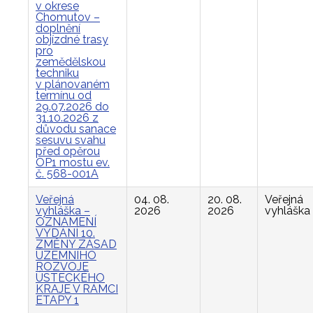
v okrese
Chomutov –
doplnění
objízdné trasy
pro
zemědělskou
techniku
v plánovaném
termínu od
29.07.2026 do
31.10.2026 z
důvodu sanace
sesuvu svahu
před opěrou
OP1 mostu ev.
č. 568-001A
Veřejná
04. 08.
20. 08.
Veřejná
vyhláška –
2026
2026
vyhláška
OZNÁMENÍ
VYDÁNÍ 10.
ZMĚNY ZÁSAD
ÚZEMNÍHO
ROZVOJE
ÚSTECKÉHO
KRAJE V RÁMCI
ETAPY 1