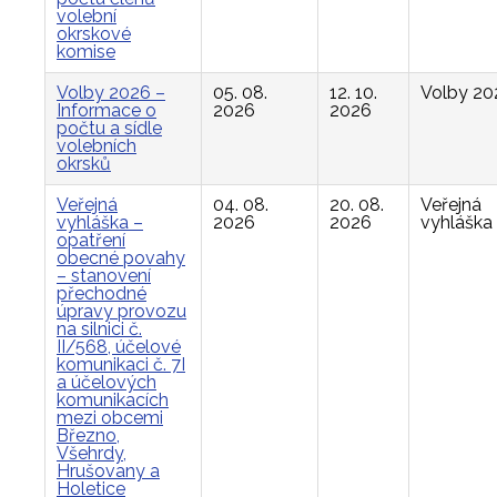
volební
okrskové
komise
Volby 2026 –
05. 08.
12. 10.
Volby 20
Informace o
2026
2026
počtu a sídle
volebních
okrsků
Veřejná
04. 08.
20. 08.
Veřejná
vyhláška –
2026
2026
vyhláška
opatření
obecné povahy
– stanovení
přechodné
úpravy provozu
na silnici č.
II/568, účelové
komunikaci č. 7I
a účelových
komunikacích
mezi obcemi
Březno,
Všehrdy,
Hrušovany a
Holetice