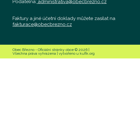
Podatelna:
administrativa@obecbrezno.cz
Faktury a jiné účetní doklady můžete zasílat na
fakturace@obecbrezno.cz
Obec Březno - Oficiální stránky obce © 2026 |
Všechna práva vyhrazena | vytvořeno u kufik.org