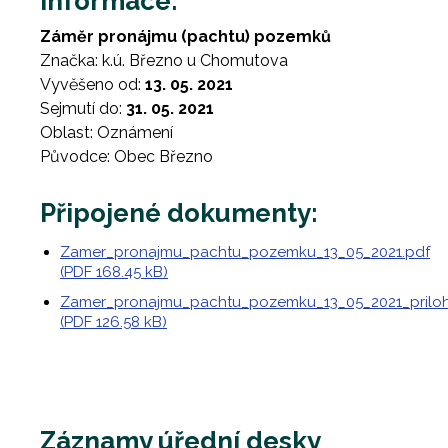
Informace:
Záměr pronájmu (pachtu) pozemků
Značka: k.ú. Březno u Chomutova
Vyvěšeno od:
13. 05. 2021
Sejmutí do:
31. 05. 2021
Oblast: Oznámení
Původce: Obec Březno
Připojené dokumenty:
Zamer_pronajmu_pachtu_pozemku_13_05_2021.pdf
(PDF 168.45 kB)
Zamer_pronajmu_pachtu_pozemku_13_05_2021_priloh
(PDF 126.58 kB)
Záznamy úřední desky