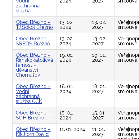
Vodní
2024
2027
smlouva
záchranná
služba
Obec Březno –
13. 02.
13. 02.
Veřejnop
TJ Sokol Březno
2024
2027
smlouva
Obec Březno –
13. 02.
13. 02.
Veřejnop
SRPDŠ Březno
2024
2027
smlouva
Obec Březno –
19. 01.
19. 01.
Veřejnop
Římskokatolická
2024
2027
smlouva
farnost –
děkanství
Chomutov
Obec Březno –
18. 01.
18. 01.
Veřejnop
Vodní
2024
2027
smlouva
záchranná
služba ČČK
Obec Březno –
15. 01.
15. 01.
Veřejnop
SDH Březno
2024
2027
smlouva
Obec Březno –
11. 01. 2024
11. 01.
Veřejnop
Kiklhorn David
2027
smlouva