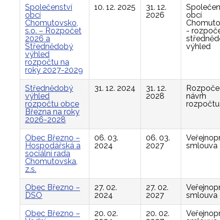
Společenství
10. 12. 2025
31. 12.
Společen
obcí
2026
obcí
Chomutovsko,
Chomuto
s.o. – Rozpočet
- rozpoče
2026 a
středně
Střednědobý
výhled
výhled
rozpočtu na
roky 2027-2029
Střednědobý
31. 12. 2024
31. 12.
Rozpočet
výhled
2028
návrh
rozpočtu obce
rozpočtu
Března na roky
2026-2028
Obec Březno –
06. 03.
06. 03.
Veřejnop
Hospodářská a
2024
2027
smlouva
sociální rada
Chomutovska,
z.s.
Obec Březno –
27. 02.
27. 02.
Veřejnop
DSO
2024
2027
smlouva
Obec Březno –
20. 02.
20. 02.
Veřejnop