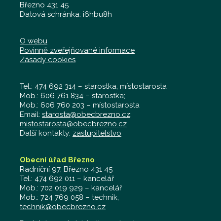
Březno 431 45
Datová schránka: i6hbu8h
O webu
Povinně zveřejňované informace
Zásady cookies
Tel.: 474 692 314 – starostka, místostarosta
Mob.: 606 761 834 – starostka;
Mob.: 606 760 203 – místostarosta
Email:
starosta@obecbrezno.cz
;
mistostarosta@obecbrezno.cz
Další kontakty:
zastupitelstvo
Obecní úřad Březno
Radniční 97, Březno 431 45
Tel.: 474 692 011 – kancelář
Mob.: 702 019 929 – kancelář
Mob.: 724 769 058 – technik,
technik@obecbrezno.cz