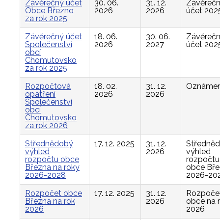
Závěrečný účet
30. 06.
31. 12.
Závěreč
Obce Březno
2026
2026
účet 202
za rok 2025
Závěrečný účet
18. 06.
30. 06.
Závěreč
Společenství
2026
2027
účet 202
obcí
Chomutovsko
za rok 2025
Rozpočtová
18. 02.
31. 12.
Oznámen
opatření
2026
2026
Společenství
obcí
Chomutovsko
za rok 2026
Střednědobý
17. 12. 2025
31. 12.
Středně
výhled
2026
výhled
rozpočtu obce
rozpočtu
Března na roky
obce Bř
2026-2028
2026-20
Rozpočet obce
17. 12. 2025
31. 12.
Rozpoče
Března na rok
2026
obce na 
2026
2026