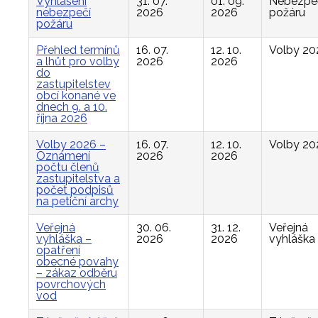
Vyhlášení
31. 07.
01. 09.
Nebezpe
nebezpečí
2026
2026
požáru
požáru
Přehled termínů
16. 07.
12. 10.
Volby 20
a lhůt pro volby
2026
2026
do
zastupitelstev
obcí konané ve
dnech 9. a 10.
října 2026
Volby 2026 –
16. 07.
12. 10.
Volby 20
Oznámení
2026
2026
počtu členů
zastupitelstva a
počet podpisů
na petiční archy
Veřejná
30. 06.
31. 12.
Veřejná
vyhláška –
2026
2026
vyhláška
opatření
obecné povahy
– zákaz odběru
povrchových
vod