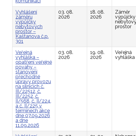
komunikací
Vyhlášení
03. 08.
18. 08.
Záměr
záměru
2026
2026
výpůjčky
výpůjčky
nebytov
nebytových
prostor
prostor –
Kaštanova č.p.
301
Veřejná
03. 08.
19. 08.
Veřejná
vyhláška –
2026
2026
vyhláška
opatření veřejné
povahy –
stanovení
přechodné
úpravy provozu
na silnicích č.
III/22512, č.
III/2252, č.
II/568, č. II/224,
a č. II/225 v
termínech akce
dne 07.09.2026
a dne
11.09.2026