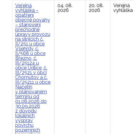
Veřejná
04. 08.
20. 08.
Veřejná
vyhláška –
2026
2026
vyhláška
opatření
obecné povahy
– stanovení
přechodné
úpravy provozu
na silnicích č.
II/251 u obce
Všehrdy, č.
II/568 u obce
Březno, č.
III/25124 u
obce Údlice, č.
III/2521 v obci
Chomutov a č.
III/25211 u obce
Načetín
v plánovaném
termínu od
01.08.2026 do
30.09.2026
z důvodu
lokálních
výsprav
povrchu
pozemních