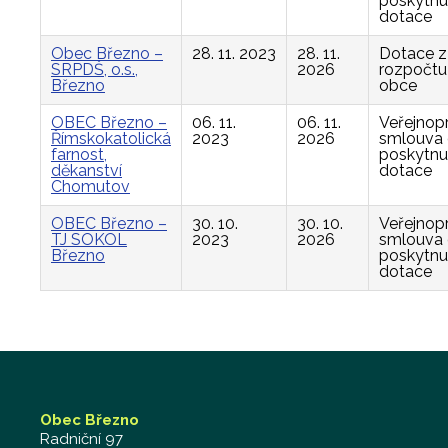
poskytnu
dotace
Obec Březno –
28. 11. 2023
28. 11.
Dotace z
SRPDŠ, o.s.,
2026
rozpočtu
Březno
obce
OBEC Březno –
06. 11.
06. 11.
Veřejnop
Římskokatolická
2023
2026
smlouva
farnost,
poskytnu
děkanství
dotace
Chomutov
OBEC Březno –
30. 10.
30. 10.
Veřejnop
TJ SOKOL
2023
2026
smlouva
Březno
poskytnu
dotace
Obec Březno
Radniční 97