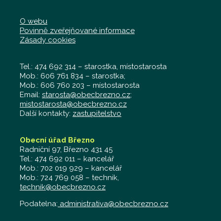
O webu
Povinně zveřejňované informace
Zásady cookies
Tel.: 474 692 314 – starostka, místostarosta
Mob.: 606 761 834 – starostka;
Mob.: 606 760 203 – místostarosta
Email:
starosta@obecbrezno.cz
;
mistostarosta@obecbrezno.cz
Další kontakty:
zastupitelstvo
Obecní úřad Březno
Radniční 97, Březno 431 45
Tel.: 474 692 011 – kancelář
Mob.: 702 019 929 – kancelář
Mob.: 724 769 058 – technik,
technik@obecbrezno.cz
Podatelna:
administrativa@obecbrezno.cz