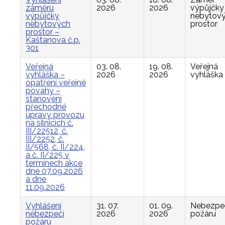
záměru
2026
2026
výpůjčky
výpůjčky
nebytov
nebytových
prostor
prostor –
Kaštanova č.p.
301
Veřejná
03. 08.
19. 08.
Veřejná
vyhláška –
2026
2026
vyhláška
opatření veřejné
povahy –
stanovení
přechodné
úpravy provozu
na silnicích č.
III/22512, č.
III/2252, č.
II/568, č. II/224,
a č. II/225 v
termínech akce
dne 07.09.2026
a dne
11.09.2026
Vyhlášení
31. 07.
01. 09.
Nebezpe
nebezpečí
2026
2026
požáru
požáru