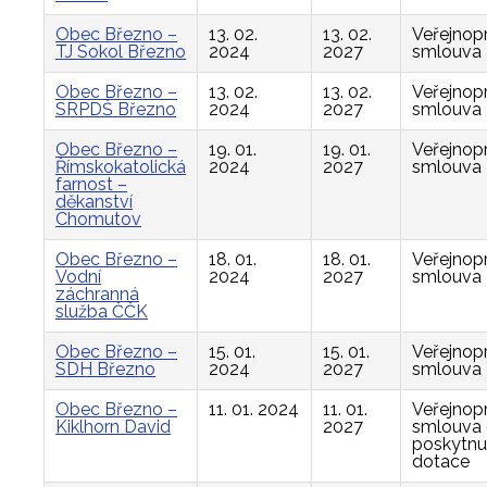
Obec Březno –
13. 02.
13. 02.
Veřejnop
TJ Sokol Březno
2024
2027
smlouva
Obec Březno –
13. 02.
13. 02.
Veřejnop
SRPDŠ Březno
2024
2027
smlouva
Obec Březno –
19. 01.
19. 01.
Veřejnop
Římskokatolická
2024
2027
smlouva
farnost –
děkanství
Chomutov
Obec Březno –
18. 01.
18. 01.
Veřejnop
Vodní
2024
2027
smlouva
záchranná
služba ČČK
Obec Březno –
15. 01.
15. 01.
Veřejnop
SDH Březno
2024
2027
smlouva
Obec Březno –
11. 01. 2024
11. 01.
Veřejnop
Kiklhorn David
2027
smlouva
poskytnu
dotace