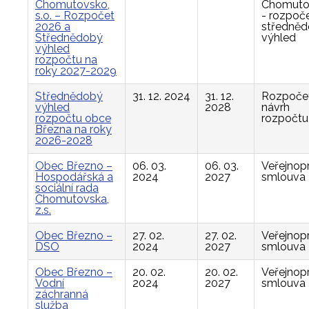
Chomutovsko,
Chomuto
s.o. – Rozpočet
- rozpoče
2026 a
středně
Střednědobý
výhled
výhled
rozpočtu na
roky 2027-2029
Střednědobý
31. 12. 2024
31. 12.
Rozpočet
výhled
2028
návrh
rozpočtu obce
rozpočtu
Března na roky
2026-2028
Obec Březno –
06. 03.
06. 03.
Veřejnop
Hospodářská a
2024
2027
smlouva
sociální rada
Chomutovska,
z.s.
Obec Březno –
27. 02.
27. 02.
Veřejnop
DSO
2024
2027
smlouva
Obec Březno –
20. 02.
20. 02.
Veřejnop
Vodní
2024
2027
smlouva
záchranná
služba