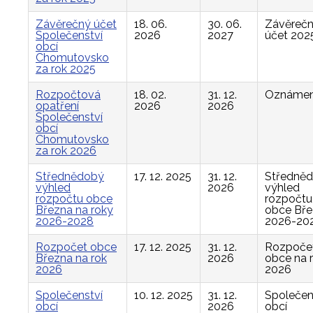
Závěrečný účet
18. 06.
30. 06.
Závěreč
Společenství
2026
2027
účet 202
obcí
Chomutovsko
za rok 2025
Rozpočtová
18. 02.
31. 12.
Oznámen
opatření
2026
2026
Společenství
obcí
Chomutovsko
za rok 2026
Střednědobý
17. 12. 2025
31. 12.
Středně
výhled
2026
výhled
rozpočtu obce
rozpočtu
Března na roky
obce Bř
2026-2028
2026-20
Rozpočet obce
17. 12. 2025
31. 12.
Rozpoče
Března na rok
2026
obce na 
2026
2026
Společenství
10. 12. 2025
31. 12.
Společen
obcí
2026
obcí