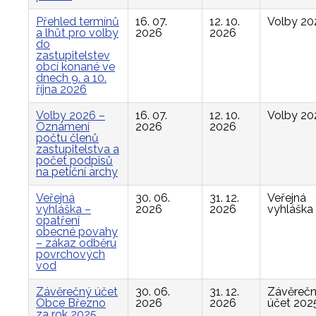
Přehled termínů
16. 07.
12. 10.
Volby 20
a lhůt pro volby
2026
2026
do
zastupitelstev
obcí konané ve
dnech 9. a 10.
října 2026
Volby 2026 –
16. 07.
12. 10.
Volby 20
Oznámení
2026
2026
počtu členů
zastupitelstva a
počet podpisů
na petiční archy
Veřejná
30. 06.
31. 12.
Veřejná
vyhláška –
2026
2026
vyhláška
opatření
obecné povahy
– zákaz odběru
povrchových
vod
Závěrečný účet
30. 06.
31. 12.
Závěreč
Obce Březno
2026
2026
účet 202
za rok 2025