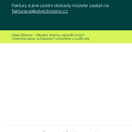
Faktury a jiné účetní doklady můžete zasílat na
fakturace@obecbrezno.cz
Obec Březno - Oficiální stránky obce © 2026 |
Všechna práva vyhrazena | vytvořeno u kufik.org