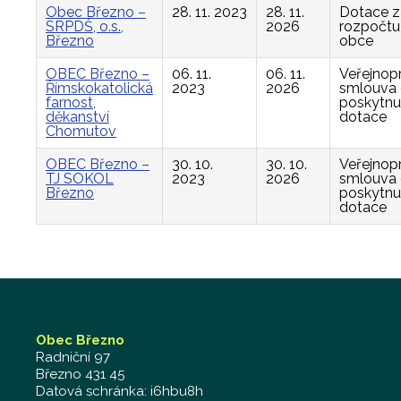
Obec Březno –
28. 11. 2023
28. 11.
Dotace z
SRPDŠ, o.s.,
2026
rozpočtu
Březno
obce
OBEC Březno –
06. 11.
06. 11.
Veřejnop
Římskokatolická
2023
2026
smlouva
farnost,
poskytnu
děkanství
dotace
Chomutov
OBEC Březno –
30. 10.
30. 10.
Veřejnop
TJ SOKOL
2023
2026
smlouva
Březno
poskytnu
dotace
Obec Březno
Radniční 97
Březno 431 45
Datová schránka: i6hbu8h