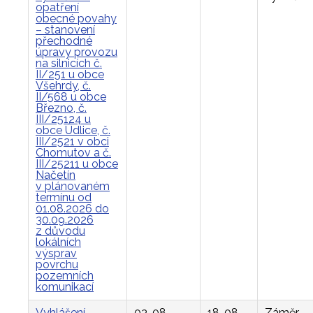
opatření
obecné povahy
– stanovení
přechodné
úpravy provozu
na silnicích č.
II/251 u obce
Všehrdy, č.
II/568 u obce
Březno, č.
III/25124 u
obce Údlice, č.
III/2521 v obci
Chomutov a č.
III/25211 u obce
Načetín
v plánovaném
termínu od
01.08.2026 do
30.09.2026
z důvodu
lokálních
výsprav
povrchu
pozemních
komunikací
Vyhlášení
03. 08.
18. 08.
Záměr