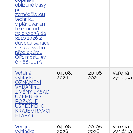
doplnění
objízdné trasy
pro
zemědělskou
techniku
v plánovaném
termínu od
29.07.2026 do
31.10.2026 z
důvodu sanace
sesuvu svahu
před opěrou
OP1 mostu ev.
č. 568-001A
Veřejná
04. 08.
20. 08.
Veřejná
vyhláška –
2026
2026
vyhláška
OZNÁMENÍ
VYDÁNÍ 10.
ZMĚNY ZÁSAD
ÚZEMNÍHO
ROZVOJE
ÚSTECKÉHO
KRAJE V RÁMCI
ETAPY 1
Veřejná
04. 08.
20. 08.
Veřejná
vyhláška –
2026
2026
vyhláška