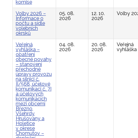
komise
Volby 2026 –
05. 08.
12. 10.
Volby 20
Informace o
2026
2026
počtu a sídle
volebních
okrsků
Veřejná
04. 08.
20. 08.
Veřejná
vyhláška –
2026
2026
vyhláška
opatření
obecné povahy
– stanovení
přechodné
úpravy provozu
na silnici č.
II/568, účelové
komunikaci č. 7I
a účelových
komunikacích
mezi obcemi
Březno,
Všehrdy,
Hrušovany a
Holetice
v okrese
Chomutov –