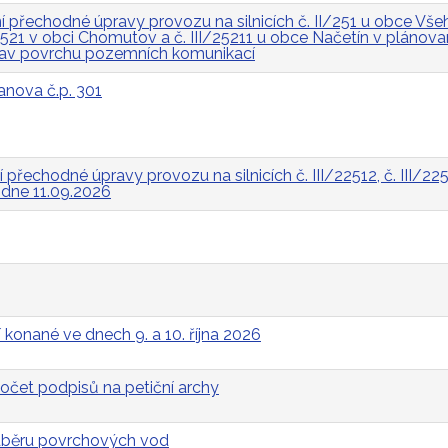
přechodné úpravy provozu na silnicích č. II/251 u obce Všeh
I/2521 v obci Chomutov a č. III/25211 u obce Načetín v pláno
rav povrchu pozemních komunikací
anova č.p. 301
řechodné úpravy provozu na silnicích č. III/22512, č. III/2252
a dne 11.09.2026
 konané ve dnech 9. a 10. října 2026
očet podpisů na petiční archy
odběru povrchových vod