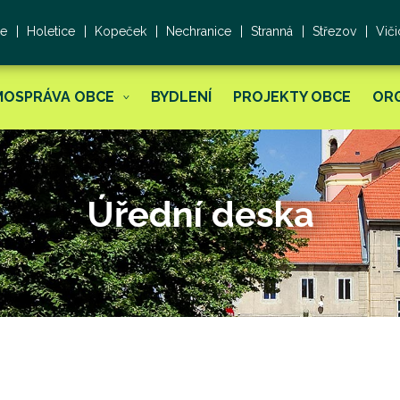
ce
Holetice
Kopeček
Nechranice
Stranná
Střezov
Viči
MOSPRÁVA OBCE
BYDLENÍ
PROJEKTY OBCE
OR
Úřední deska