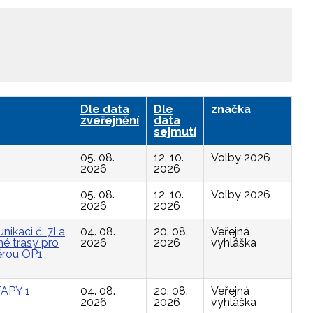
Dle data
Dle
značka
zveřejnění
data
sejmutí
05. 08.
12. 10.
Volby 2026
2026
2026
05. 08.
12. 10.
Volby 2026
2026
2026
ikaci č. 7I a
04. 08.
20. 08.
Veřejná
é trasy pro
2026
2026
vyhláška
ěrou OP1
APY 1
04. 08.
20. 08.
Veřejná
2026
2026
vyhláška