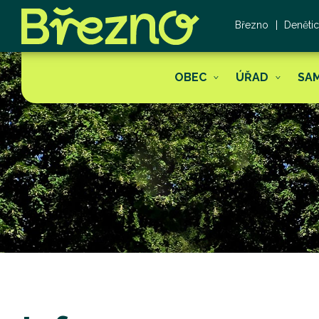
Březno
Deněti
OBEC
ÚŘAD
SA