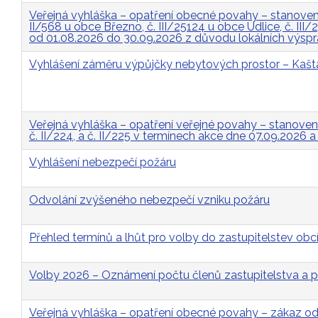
Veřejná vyhláška – opatření obecné povahy – stanovení 
II/568 u obce Březno, č. III/25124 u obce Údlice, č. II
od 01.08.2026 do 30.09.2026 z důvodu lokálních výsp
Vyhlášení záměru výpůjčky nebytových prostor – Kašt
Veřejná vyhláška – opatření veřejné povahy – stanovení p
č. II/224, a č. II/225 v termínech akce dne 07.09.2026 
Vyhlášení nebezpečí požáru
Odvolání zvýšeného nebezpečí vzniku požáru
Přehled termínů a lhůt pro volby do zastupitelstev obcí
Volby 2026 – Oznámení počtu členů zastupitelstva a p
Veřejná vyhláška – opatření obecné povahy – zákaz 