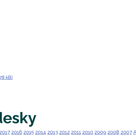
78 kB)
desky
2017
2016
2015
2014
2013
2012
2011
2010
2009
2008
2007
A