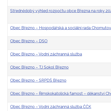
Střednědobý výhled rozpočtu obce Března na roky 2
Obec Březno – Hospodářská a sociální rada Chomutovs
Obec Březno – DSO
Obec Březno – Vodní záchranná služba
Obec Březno – TJ Sokol Březno
Obec Březno – SRPDŠ Březno
Obec Březno – Římskokatolická farnost – děkanství 
Obec Březno – Vodní záchranná služba ČČK