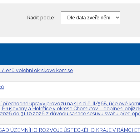
Řadit podle:
 členů volební okrskové komise
ků
přechodné úpravy provozu na silnici č. II/568, účelové komun
Hrušovany a Holetice v okrese Chomutov – doplnění objízdn
.2026 do 31.10.2026 z důvodu sanace sesuvu svahu před op
 ZÁSAD ÚZEMNÍHO ROZVOJE ÚSTECKÉHO KRAJE V RÁMCI ET