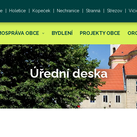
ce
Holetice
Kopeček
Nechranice
Stranná
Střezov
Viči
MOSPRÁVA OBCE
BYDLENÍ
PROJEKTY OBCE
OR
Úřední deska