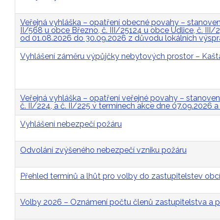
Veřejná vyhláška – opatření obecné povahy – stanovení 
II/568 u obce Březno, č. III/25124 u obce Údlice, č. II
od 01.08.2026 do 30.09.2026 z důvodu lokálních výsp
Vyhlášení záměru výpůjčky nebytových prostor – Kašt
Veřejná vyhláška – opatření veřejné povahy – stanovení p
č. II/224, a č. II/225 v termínech akce dne 07.09.2026 
Vyhlášení nebezpečí požáru
Odvolání zvýšeného nebezpečí vzniku požáru
Přehled termínů a lhůt pro volby do zastupitelstev obcí
Volby 2026 – Oznámení počtu členů zastupitelstva a p