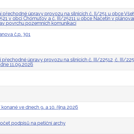
přechodné úpravy provozu na silnicích č. II/251 u obce Všeh
I/2521 v obci Chomutov a č. III/25211 u obce Načetín v pláno
rav povrchu pozemních komunikací
anova č.p. 301
řechodné úpravy provozu na silnicích č. III/22512, č. III/2252
a dne 11.09.2026
 konané ve dnech 9. a 10. října 2026
očet podpisů na petiční archy