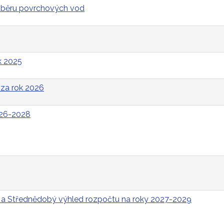
odběru povrchových vod
k 2025
za rok 2026
026-2028
 a Střednědobý výhled rozpočtu na roky 2027-2029