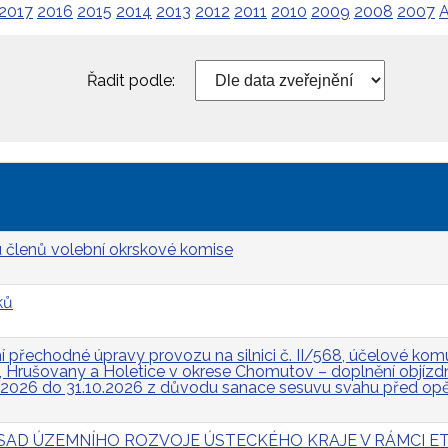
2017
2016
2015
2014
2013
2012
2011
2010
2009
2008
2007
A
Řadit podle:
 členů volební okrskové komise
ků
přechodné úpravy provozu na silnici č. II/568, účelové komun
Hrušovany a Holetice v okrese Chomutov – doplnění objízdn
.2026 do 31.10.2026 z důvodu sanace sesuvu svahu před op
 ZÁSAD ÚZEMNÍHO ROZVOJE ÚSTECKÉHO KRAJE V RÁMCI ET