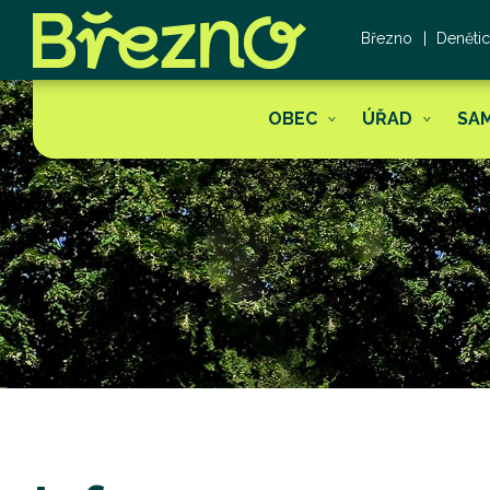
Březno
Deněti
OBEC
ÚŘAD
SA