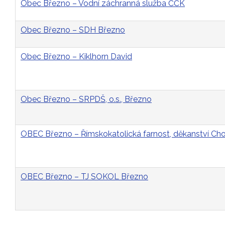
Obec Březno – Vodní záchranná služba ČČK
Obec Březno – SDH Březno
Obec Březno – Kiklhorn David
Obec Březno – SRPDŠ, o.s., Březno
OBEC Březno – Římskokatolická farnost, děkanství C
OBEC Březno – TJ SOKOL Březno