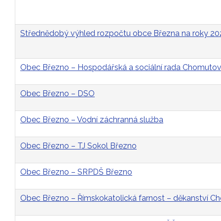
Střednědobý výhled rozpočtu obce Března na roky 2
Obec Březno – Hospodářská a sociální rada Chomutovs
Obec Březno – DSO
Obec Březno – Vodní záchranná služba
Obec Březno – TJ Sokol Březno
Obec Březno – SRPDŠ Březno
Obec Březno – Římskokatolická farnost – děkanství 