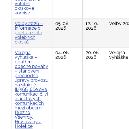
volební
okrskové
komise
Volby 2026 –
05. 08.
12. 10.
Volby 20
Informace o
2026
2026
počtu a sídle
volebních
okrsků
Veřejná
04. 08.
20. 08.
Veřejná
vyhláška –
2026
2026
vyhláška
opatření
obecné povahy
– stanovení
přechodné
úpravy provozu
na silnici č.
II/568, účelové
komunikaci č. 7I
a účelových
komunikacích
mezi obcemi
Březno,
Všehrdy,
Hrušovany a
Holetice