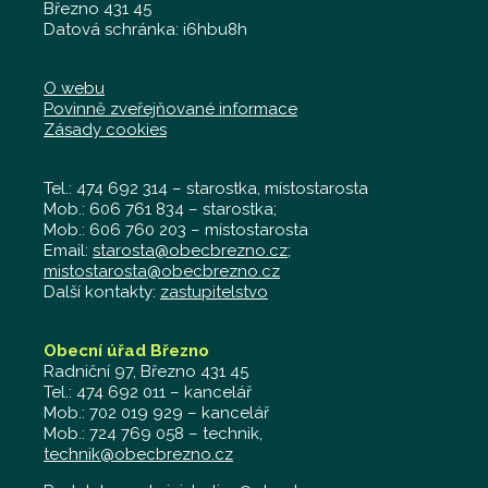
Březno 431 45
Datová schránka: i6hbu8h
O webu
Povinně zveřejňované informace
Zásady cookies
Tel.: 474 692 314 – starostka, místostarosta
Mob.: 606 761 834 – starostka;
Mob.: 606 760 203 – místostarosta
Email:
starosta@obecbrezno.cz
;
mistostarosta@obecbrezno.cz
Další kontakty:
zastupitelstvo
Obecní úřad Březno
Radniční 97, Březno 431 45
Tel.: 474 692 011 – kancelář
Mob.: 702 019 929 – kancelář
Mob.: 724 769 058 – technik,
technik@obecbrezno.cz