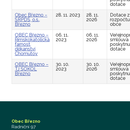
dotace
Obec Březno –
28. 11. 2023
28. 11.
Dotace z
SRPDŠ, o.s.,
2026
rozpočtu
Březno
obce
OBEC Březno –
06. 11.
06. 11.
Veřejnop
Římskokatolická
2023
2026
smlouva
farnost,
poskytnu
děkanství
dotace
Chomutov
OBEC Březno –
30. 10.
30. 10.
Veřejnop
TJ SOKOL
2023
2026
smlouva
Březno
poskytnu
dotace
Obec Březno
Radniční 97