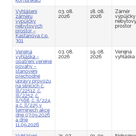
komunikací
Vyhlášení
03. 08.
18. 08.
Záměr
záměru
2026
2026
výpůjčky
výpůjčky
nebytov
nebytových
prostor
prostor –
Kaštanova č.p.
301
Veřejná
03. 08.
19. 08.
Veřejná
vyhláška –
2026
2026
vyhláška
opatření veřejné
povahy –
stanovení
přechodné
úpravy provozu
na silnicích č.
III/22512, č.
III/2252, č.
II/568, č. II/224,
a č. II/225 v
termínech akce
dne 07.09.2026
a dne
11.09.2026
Vyhlášení
31. 07.
01. 09.
Nebezpe