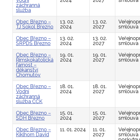
Vodní
2024
2027
smlouva
záchranná
služba
Obec Březno –
13. 02.
13. 02.
Veřejnop
TJ Sokol Březno
2024
2027
smlouva
Obec Březno –
13. 02.
13. 02.
Veřejnop
SRPDŠ Březno
2024
2027
smlouva
Obec Březno –
19. 01.
19. 01.
Veřejnop
Římskokatolická
2024
2027
smlouva
farnost –
děkanství
Chomutov
Obec Březno –
18. 01.
18. 01.
Veřejnop
Vodní
2024
2027
smlouva
záchranná
služba ČČK
Obec Březno –
15. 01.
15. 01.
Veřejnop
SDH Březno
2024
2027
smlouva
Obec Březno –
11. 01. 2024
11. 01.
Veřejnop
Kiklhorn David
2027
smlouva
poskytnu