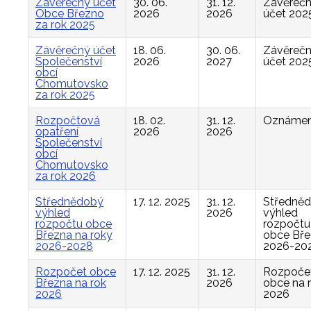
Závěrečný účet
30. 06.
31. 12.
Závěreč
Obce Březno
2026
2026
účet 202
za rok 2025
Závěrečný účet
18. 06.
30. 06.
Závěreč
Společenství
2026
2027
účet 202
obcí
Chomutovsko
za rok 2025
Rozpočtová
18. 02.
31. 12.
Oznámen
opatření
2026
2026
Společenství
obcí
Chomutovsko
za rok 2026
Střednědobý
17. 12. 2025
31. 12.
Středně
výhled
2026
výhled
rozpočtu obce
rozpočtu
Března na roky
obce Bř
2026-2028
2026-20
Rozpočet obce
17. 12. 2025
31. 12.
Rozpoče
Března na rok
2026
obce na 
2026
2026