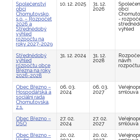
Společenství
10. 12. 2025
31. 12.
Společen
obcí
2026
obcí
Chomutovsko,
Chomuto
s.o. – Rozpočet
- rozpoče
2026 a
středně
Střednědobý
výhled
výhled
rozpočtu na
roky 2027-2029
Střednědobý
31. 12. 2024
31. 12.
Rozpočet
výhled
2028
návrh
rozpočtu obce
rozpočtu
Března na roky
2026-2028
Obec Březno –
06. 03.
06. 03.
Veřejnop
Hospodářská a
2024
2027
smlouva
sociální rada
Chomutovska,
z.s.
Obec Březno –
27. 02.
27. 02.
Veřejnop
DSO
2024
2027
smlouva
Obec Březno –
20. 02.
20. 02.
Veřejnop