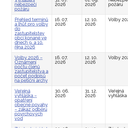
nebezpečí
2026
2026
požáru
požáru
Přehled termínů
16. 07.
12. 10.
Volby 20
a lhůt pro volby
2026
2026
do
zastupitelstev
obcí konané ve
dnech 9. a 10.
října 2026
Volby 2026 –
16. 07.
12. 10.
Volby 20
Oznámení
2026
2026
počtu členů
zastupitelstva a
počet podpisů
na petiční archy
Veřejná
30. 06.
31. 12.
Veřejná
vyhláška –
2026
2026
vyhláška
opatření
obecné povahy
– zákaz odběru
povrchových
vod