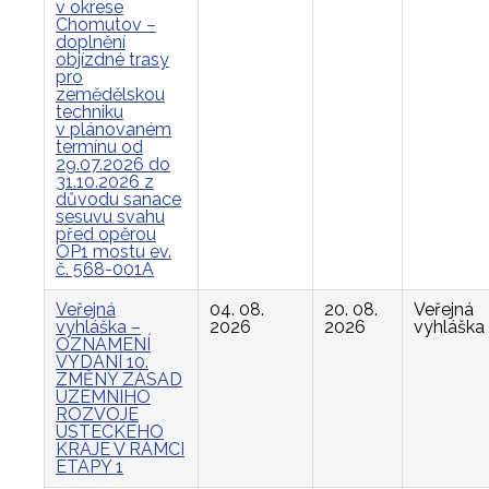
v okrese
Chomutov –
doplnění
objízdné trasy
pro
zemědělskou
techniku
v plánovaném
termínu od
29.07.2026 do
31.10.2026 z
důvodu sanace
sesuvu svahu
před opěrou
OP1 mostu ev.
č. 568-001A
Veřejná
04. 08.
20. 08.
Veřejná
vyhláška –
2026
2026
vyhláška
OZNÁMENÍ
VYDÁNÍ 10.
ZMĚNY ZÁSAD
ÚZEMNÍHO
ROZVOJE
ÚSTECKÉHO
KRAJE V RÁMCI
ETAPY 1