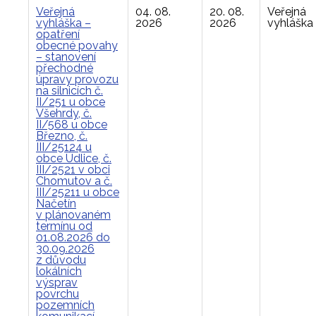
Veřejná
04. 08.
20. 08.
Veřejná
vyhláška –
2026
2026
vyhláška
opatření
obecné povahy
– stanovení
přechodné
úpravy provozu
na silnicích č.
II/251 u obce
Všehrdy, č.
II/568 u obce
Březno, č.
III/25124 u
obce Údlice, č.
III/2521 v obci
Chomutov a č.
III/25211 u obce
Načetín
v plánovaném
termínu od
01.08.2026 do
30.09.2026
z důvodu
lokálních
výsprav
povrchu
pozemních