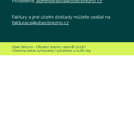
Podatelna:
administrativa@obecbrezno.cz
Faktury a jiné účetní doklady můžete zasílat na
fakturace@obecbrezno.cz
Obec Březno - Oficiální stránky obce © 2026 |
Všechna práva vyhrazena | vytvořeno u kufik.org