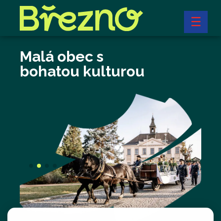
☰
Malá obec s
Moderní obec s
bohatou kulturou
vinařskou tradicí