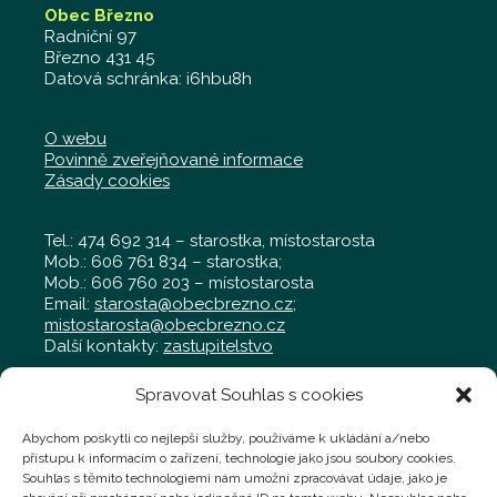
Obec Březno
Radniční 97
Březno 431 45
Datová schránka: i6hbu8h
O webu
Povinně zveřejňované informace
Zásady cookies
Tel.: 474 692 314 – starostka, místostarosta
Mob.: 606 761 834 – starostka;
Mob.: 606 760 203 – místostarosta
Email:
starosta@obecbrezno.cz
;
mistostarosta@obecbrezno.cz
Další kontakty:
zastupitelstvo
Spravovat Souhlas s cookies
Obecní úřad Březno
Radniční 97, Březno 431 45
Abychom poskytli co nejlepší služby, používáme k ukládání a/nebo
Tel.: 474 692 011 – kancelář
přístupu k informacím o zařízení, technologie jako jsou soubory cookies.
Mob.: 702 019 929 – kancelář
Souhlas s těmito technologiemi nám umožní zpracovávat údaje, jako je
Mob.: 724 769 058 – technik,