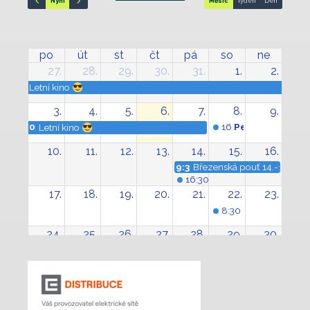
Nyní
Měsíc
Týden
Den
po
út
st
čt
pá
so
ne
27.
28.
29.
30.
31.
1.
2.
Letní kino
3.
4.
5.
6.
7.
8.
9.
0
16
Perseidy ve St
Letní kino
10.
11.
12.
13.
14.
15.
16.
9:30
Březenská pouť 14.-16.8.2
16:30
Koncert v kostele sv.
17.
18.
19.
20.
21.
22.
23.
8:30
Tenisový turn
24.
25.
26.
27.
28.
29.
30.
31.
1.
2.
3.
4.
5.
6.