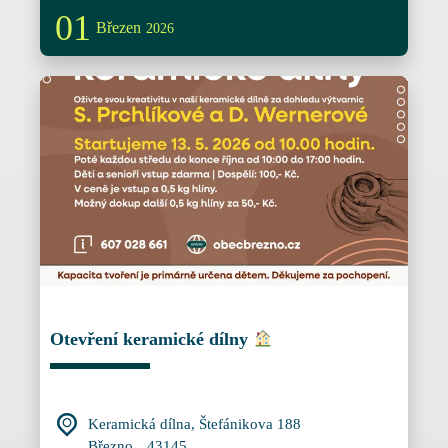
01
Březen
2026
Otevření keramické dílny
Keramická dílna,
Štefánikova 188
Březno
,
43145