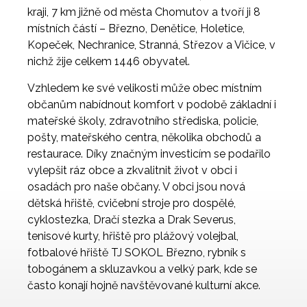
kraji, 7 km jižně od města Chomutov a tvoří ji 8
místních částí – Březno, Denětice, Holetice,
Kopeček, Nechranice, Stranná, Střezov a Vičice, v
nichž žije celkem 1446 obyvatel.
Vzhledem ke své velikosti může obec místním
občanům nabídnout komfort v podobě základní i
mateřské školy, zdravotního střediska, policie,
pošty, mateřského centra, několika obchodů a
restaurace. Díky značným investicím se podařilo
vylepšit ráz obce a zkvalitnit život v obci i
osadách pro naše občany. V obci jsou nová
dětská hřiště, cvičební stroje pro dospělé,
cyklostezka, Dračí stezka a Drak Severus,
tenisové kurty, hřiště pro plážový volejbal,
fotbalové hřiště TJ SOKOL Březno, rybník s
tobogánem a skluzavkou a velký park, kde se
často konají hojně navštěvované kulturní akce.