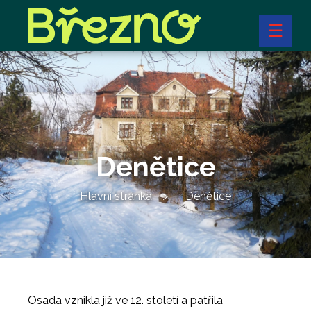
☰
Denětice
Hlavní stránka
Denětice
Osada vznikla již ve 12. století a patřila