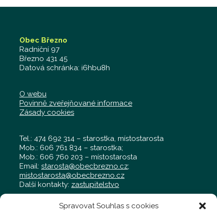
Obec Březno
Radniční 97
Březno 431 45
Datová schránka: i6hbu8h
O webu
Povinně zveřejňované informace
Zásady cookies
Tel.: 474 692 314 – starostka, místostarosta
Mob.: 606 761 834 – starostka;
Mob.: 606 760 203 – místostarosta
Email:
starosta@obecbrezno.cz
;
mistostarosta@obecbrezno.cz
Další kontakty:
zastupitelstvo
Spravovat Souhlas s cookies
Obecní úřad Březno