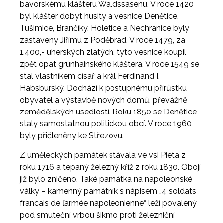
bavorskému klášteru Waldssasenu. V roce 1420
byl klášter dobyt husity a vesnice Denětice,
Tušimice, Brančíky, Holetice a Nechranice byly
zastaveny Jiřímu z Poděbrad. V roce 1479, za
1.400,- uherských zlatých, tyto vesnice koupil
zpět opat grünhainského kláštera. V roce 1549 se
stal vlastníkem císař a král Ferdinand I.
Habsburský. Dochází k postupnému přírůstku
obyvatel a výstavbě nových domů, převážně
zemědělských usedlostí. Roku 1850 se Denětice
staly samostatnou politickou obcí. V roce 1960
byly přičleněny ke Střezovu.
Z uměleckých památek stávala ve vsi Pieta z
roku 1716 a tepaný železný kříž z roku 1830. Obojí
již bylo zničeno. Také památka na napoleonské
války – kamenný památník s nápisem „4 soldats
francais de ľarmée napoleonienne“ leží povalený
pod smuteční vrbou šikmo proti železniční