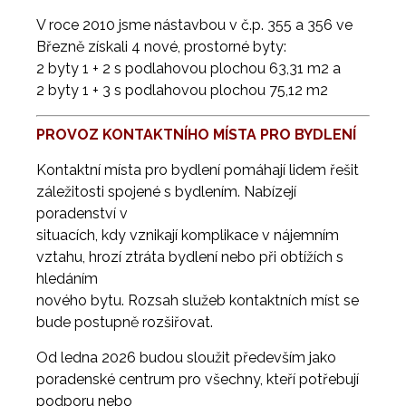
V roce 2010 jsme nástavbou v č.p. 355 a 356 ve
Březně získali 4 nové, prostorné byty:
2 byty 1 + 2 s podlahovou plochou 63,31 m
2
a
2 byty 1 + 3 s podlahovou plochou 75,12 m
2
PROVOZ KONTAKTNÍHO MÍSTA PRO BYDLENÍ
Kontaktní místa pro bydlení pomáhají lidem řešit
záležitosti spojené s bydlením. Nabízejí
poradenství v
situacích, kdy vznikají komplikace v nájemním
vztahu, hrozí ztráta bydlení nebo při obtížích s
hledáním
nového bytu. Rozsah služeb kontaktních míst se
bude postupně rozšiřovat.
Od ledna 2026 budou sloužit především jako
poradenské centrum pro všechny, kteří potřebují
podporu nebo