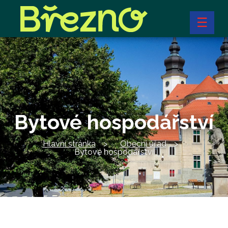
☰
Bytové hospodářství
Hlavní stránka
Obecní úřad
Bytové hospodářství