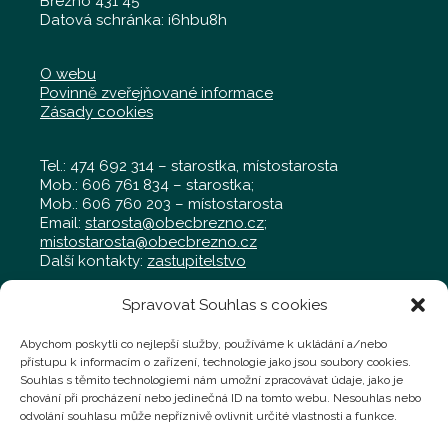
Březno 431 45
Datová schránka: i6hbu8h
O webu
Povinně zveřejňované informace
Zásady cookies
Tel.: 474 692 314 – starostka, místostarosta
Mob.: 606 761 834 – starostka;
Mob.: 606 760 203 – místostarosta
Email:
starosta@obecbrezno.cz
;
mistostarosta@obecbrezno.cz
Další kontakty:
zastupitelstvo
Spravovat Souhlas s cookies
Obecní úřad Březno
Radniční 97, Březno 431 45
Abychom poskytli co nejlepší služby, používáme k ukládání a/nebo
Tel.: 474 692 011 – kancelář
přístupu k informacím o zařízení, technologie jako jsou soubory cookies.
Mob.: 702 019 929 – kancelář
Souhlas s těmito technologiemi nám umožní zpracovávat údaje, jako je
Mob.: 724 769 058 – technik,
chování při procházení nebo jedinečná ID na tomto webu. Nesouhlas nebo
technik@obecbrezno.cz
odvolání souhlasu může nepříznivě ovlivnit určité vlastnosti a funkce.
Podatelna:
administrativa@obecbrezno.cz