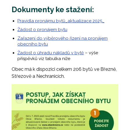
Dokumenty ke stažení:
Pravidla pronájmu bytů_aktualizace 2025_
Žádost o pronájem bytu
Zařazení do výběrového řízení na pronájem
obecního bytu
Žadost o úhradu nákladů v bytě
– výše
příspěvků viz tabulka níže
Obec má k dispozici celkem 206 bytů ve Březně,
Střezově a Nechranicích.