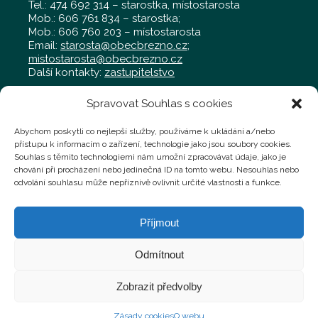
Tel.: 474 692 314 – starostka, místostarosta
Mob.: 606 761 834 – starostka;
Mob.: 606 760 203 – místostarosta
Email:
starosta@obecbrezno.cz
;
mistostarosta@obecbrezno.cz
Další kontakty:
zastupitelstvo
Spravovat Souhlas s cookies
Obecní úřad Březno
Radniční 97, Březno 431 45
Abychom poskytli co nejlepší služby, používáme k ukládání a/nebo
Tel.: 474 692 011 – kancelář
přístupu k informacím o zařízení, technologie jako jsou soubory cookies.
Mob.: 702 019 929 – kancelář
Souhlas s těmito technologiemi nám umožní zpracovávat údaje, jako je
Mob.: 724 769 058 – technik,
chování při procházení nebo jedinečná ID na tomto webu. Nesouhlas nebo
technik@obecbrezno.cz
odvolání souhlasu může nepříznivě ovlivnit určité vlastnosti a funkce.
Podatelna:
administrativa@obecbrezno.cz
Příjmout
Faktury a jiné účetní doklady můžete zasílat na
fakturace@obecbrezno.cz
Odmítnout
Zobrazit předvolby
Obec Březno - Oficiální stránky obce © 2026 |
Zásady cookies
O webu