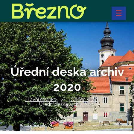
☰
Úřední deska archiv
2020
Hlavní stránka
Obecní úřad
Úřední deska archiv 2020