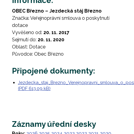
Informace:
OBEC Březno – Jezdecká stáj Březno
Značka: Veřejnoprávní smlouva o poskytnutí
dotace
Vyvěšeno od:
20. 11. 2017
Sejmutí do:
20. 11. 2020
Oblast: Dotace
Původce: Obec Březno
Připojené dokumenty:
Jezdecka_staj_Brezno_Verejnopravni_smlouva_o_pos
(PDF 613.09 kB)
Záznamy úřední desky
Roky:
2026
2025
2024
2023
2022
2021
2020