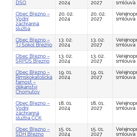
DSO
2024
2027
smlouva
Obec Březno –
20. 02.
20. 02.
Veřejnop
Vodní
2024
2027
smlouva
záchranná
služba
Obec Březno –
13. 02.
13. 02.
Veřejnop
TJ Sokol Březno
2024
2027
smlouva
Obec Březno –
13. 02.
13. 02.
Veřejnop
SRPDŠ Březno
2024
2027
smlouva
Obec Březno –
19. 01.
19. 01.
Veřejnop
Římskokatolická
2024
2027
smlouva
farnost –
děkanství
Chomutov
Obec Březno –
18. 01.
18. 01.
Veřejnop
Vodní
2024
2027
smlouva
záchranná
služba ČČK
Obec Březno –
15. 01.
15. 01.
Veřejnop
SDH Březno
2024
2027
smlouva