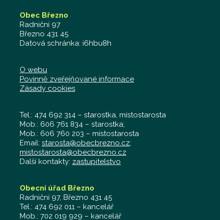
Obec Březno
Radniční 97
Březno 431 45
Datová schránka: i6hbu8h
O webu
Povinně zveřejňované informace
Zásady cookies
Tel.: 474 692 314 – starostka, místostarosta
Mob.: 606 761 834 – starostka;
Mob.: 606 760 203 – místostarosta
Email:
starosta@obecbrezno.cz
;
mistostarosta@obecbrezno.cz
Další kontakty:
zastupitelstvo
Obecní úřad Březno
Radniční 97, Březno 431 45
Tel.: 474 692 011 – kancelář
Mob.: 702 019 929 – kancelář