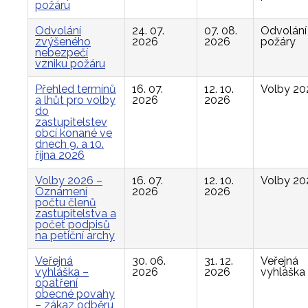
požáru
Odvolání
24. 07.
07. 08.
Odvolání
zvýšeného
2026
2026
požáry
nebezpečí
vzniku požáru
Přehled termínů
16. 07.
12. 10.
Volby 20
a lhůt pro volby
2026
2026
do
zastupitelstev
obcí konané ve
dnech 9. a 10.
října 2026
Volby 2026 –
16. 07.
12. 10.
Volby 20
Oznámení
2026
2026
počtu členů
zastupitelstva a
počet podpisů
na petiční archy
Veřejná
30. 06.
31. 12.
Veřejná
vyhláška –
2026
2026
vyhláška
opatření
obecné povahy
– zákaz odběru