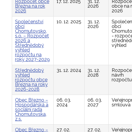
Rozpočet obce
17. 12. 2025
31. 12.
Rozpoče
Března na rok
2026
obce na 
2026
2026
Společenství
10. 12. 2025
31. 12.
Společen
obcí
2026
obcí
Chomutovsko,
Chomuto
s.o. – Rozpočet
- rozpoče
2026 a
středně
Střednědobý
výhled
výhled
rozpočtu na
roky 2027-2029
Střednědobý
31. 12. 2024
31. 12.
Rozpočet
výhled
2028
návrh
rozpočtu obce
rozpočtu
Března na roky
2026-2028
Obec Březno –
06. 03.
06. 03.
Veřejnop
Hospodářská a
2024
2027
smlouva
sociální rada
Chomutovska,
z.s.
Obec Březno –
27. 02.
27. 02.
Veřejnop