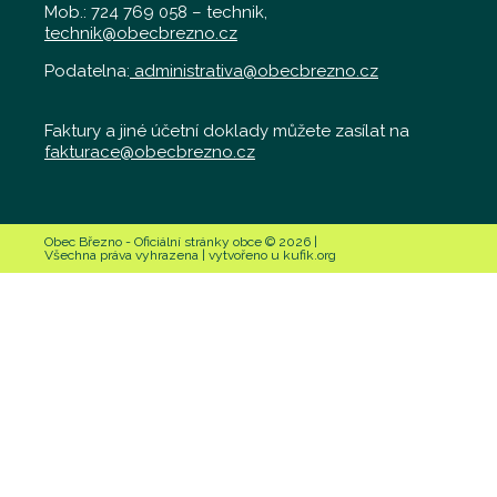
Mob.: 724 769 058 – technik,
technik@obecbrezno.cz
Podatelna:
administrativa@obecbrezno.cz
Faktury a jiné účetní doklady můžete zasílat na
fakturace@obecbrezno.cz
Obec Březno - Oficiální stránky obce © 2026 |
Všechna práva vyhrazena | vytvořeno u kufik.org