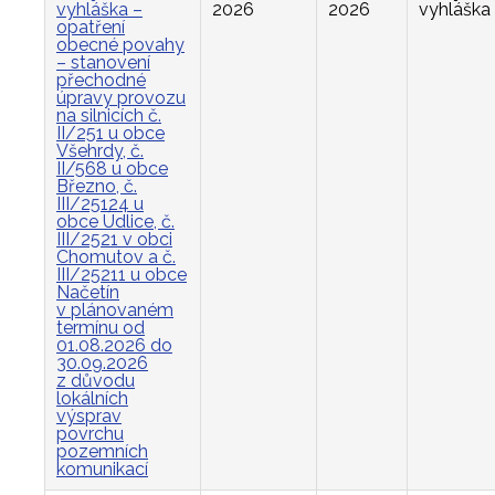
vyhláška –
2026
2026
vyhláška
opatření
obecné povahy
– stanovení
přechodné
úpravy provozu
na silnicích č.
II/251 u obce
Všehrdy, č.
II/568 u obce
Březno, č.
III/25124 u
obce Údlice, č.
III/2521 v obci
Chomutov a č.
III/25211 u obce
Načetín
v plánovaném
termínu od
01.08.2026 do
30.09.2026
z důvodu
lokálních
výsprav
povrchu
pozemních
komunikací