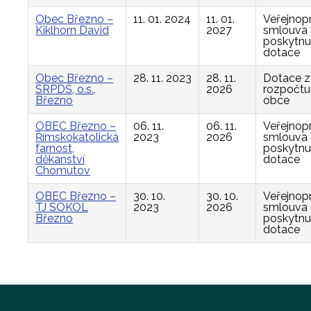
Obec Březno –
11. 01. 2024
11. 01.
Veřejnop
Kiklhorn David
2027
smlouva
poskytnu
dotace
Obec Březno –
28. 11. 2023
28. 11.
Dotace z
SRPDŠ, o.s.,
2026
rozpočtu
Březno
obce
OBEC Březno –
06. 11.
06. 11.
Veřejnop
Římskokatolická
2023
2026
smlouva
farnost,
poskytnu
děkanství
dotace
Chomutov
OBEC Březno –
30. 10.
30. 10.
Veřejnop
TJ SOKOL
2023
2026
smlouva
Březno
poskytnu
dotace