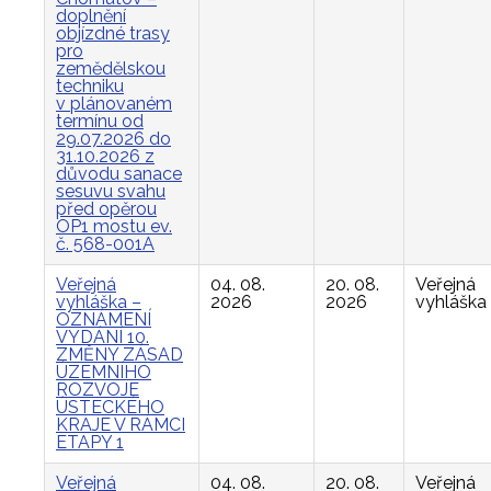
doplnění
objízdné trasy
pro
zemědělskou
techniku
v plánovaném
termínu od
29.07.2026 do
31.10.2026 z
důvodu sanace
sesuvu svahu
před opěrou
OP1 mostu ev.
č. 568-001A
Veřejná
04. 08.
20. 08.
Veřejná
vyhláška –
2026
2026
vyhláška
OZNÁMENÍ
VYDÁNÍ 10.
ZMĚNY ZÁSAD
ÚZEMNÍHO
ROZVOJE
ÚSTECKÉHO
KRAJE V RÁMCI
ETAPY 1
Veřejná
04. 08.
20. 08.
Veřejná