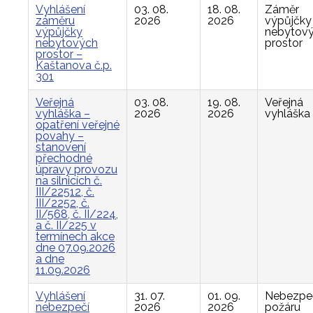
Vyhlášení
03. 08.
18. 08.
Záměr
záměru
2026
2026
výpůjčky
výpůjčky
nebytov
nebytových
prostor
prostor –
Kaštanova č.p.
301
Veřejná
03. 08.
19. 08.
Veřejná
vyhláška –
2026
2026
vyhláška
opatření veřejné
povahy –
stanovení
přechodné
úpravy provozu
na silnicích č.
III/22512, č.
III/2252, č.
II/568, č. II/224,
a č. II/225 v
termínech akce
dne 07.09.2026
a dne
11.09.2026
Vyhlášení
31. 07.
01. 09.
Nebezpe
nebezpečí
2026
2026
požáru