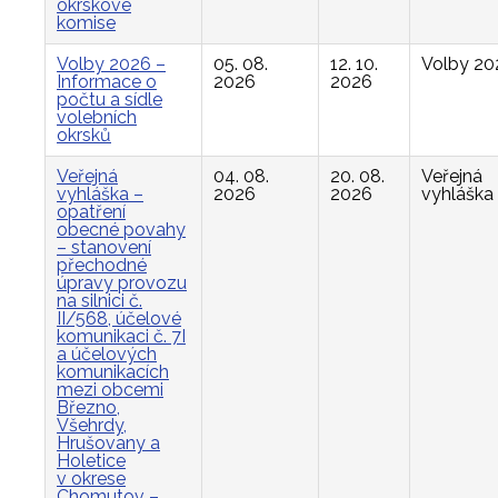
okrskové
komise
Volby 2026 –
05. 08.
12. 10.
Volby 20
Informace o
2026
2026
počtu a sídle
volebních
okrsků
Veřejná
04. 08.
20. 08.
Veřejná
vyhláška –
2026
2026
vyhláška
opatření
obecné povahy
– stanovení
přechodné
úpravy provozu
na silnici č.
II/568, účelové
komunikaci č. 7I
a účelových
komunikacích
mezi obcemi
Březno,
Všehrdy,
Hrušovany a
Holetice
v okrese
Chomutov –