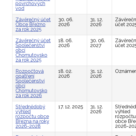
povrchových
vod
Závěrečný účet
30. 06.
31. 12.
Závěreč
Obce Březno
2026
2026
účet 202
za rok 2025
Závěrečný účet
18. 06.
30. 06.
Závěreč
Společenství
2026
2027
účet 202
obcí
Chomutovsko
za rok 2025
Rozpočtová
18. 02.
31. 12.
Oznámen
opatření
2026
2026
Společenství
obcí
Chomutovsko
za rok 2026
Střednědobý
17. 12. 2025
31. 12.
Středně
výhled
2026
výhled
rozpočtu obce
rozpočtu
Března na roky
obce Bř
2026-2028
2026-20