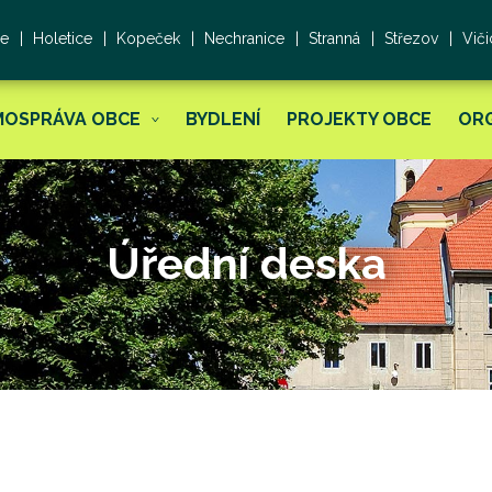
ce
Holetice
Kopeček
Nechranice
Stranná
Střezov
Viči
MOSPRÁVA OBCE
BYDLENÍ
PROJEKTY OBCE
OR
Úřední deska