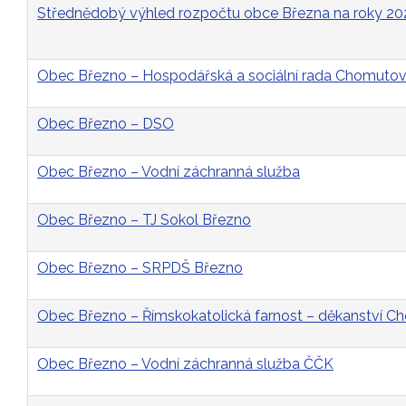
Střednědobý výhled rozpočtu obce Března na roky 2
Obec Březno – Hospodářská a sociální rada Chomutovs
Obec Březno – DSO
Obec Březno – Vodní záchranná služba
Obec Březno – TJ Sokol Březno
Obec Březno – SRPDŠ Březno
Obec Březno – Římskokatolická farnost – děkanství 
Obec Březno – Vodní záchranná služba ČČK