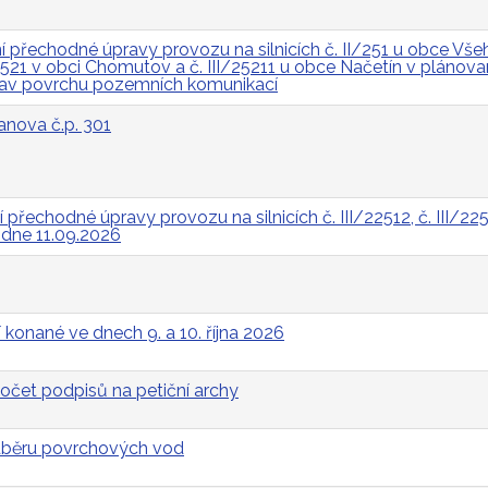
přechodné úpravy provozu na silnicích č. II/251 u obce Všeh
I/2521 v obci Chomutov a č. III/25211 u obce Načetín v pláno
rav povrchu pozemních komunikací
anova č.p. 301
řechodné úpravy provozu na silnicích č. III/22512, č. III/2252
a dne 11.09.2026
 konané ve dnech 9. a 10. října 2026
očet podpisů na petiční archy
odběru povrchových vod