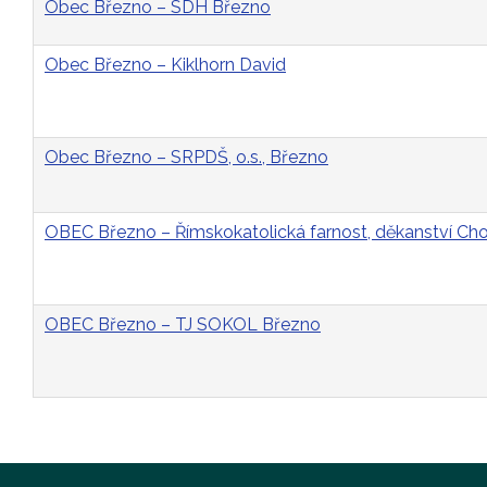
Obec Březno – SDH Březno
Obec Březno – Kiklhorn David
Obec Březno – SRPDŠ, o.s., Březno
OBEC Březno – Římskokatolická farnost, děkanství C
OBEC Březno – TJ SOKOL Březno