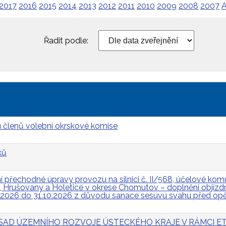
2017
2016
2015
2014
2013
2012
2011
2010
2009
2008
2007
A
Řadit podle:
 členů volební okrskové komise
ků
přechodné úpravy provozu na silnici č. II/568, účelové komun
Hrušovany a Holetice v okrese Chomutov – doplnění objízdn
.2026 do 31.10.2026 z důvodu sanace sesuvu svahu před op
 ZÁSAD ÚZEMNÍHO ROZVOJE ÚSTECKÉHO KRAJE V RÁMCI ET