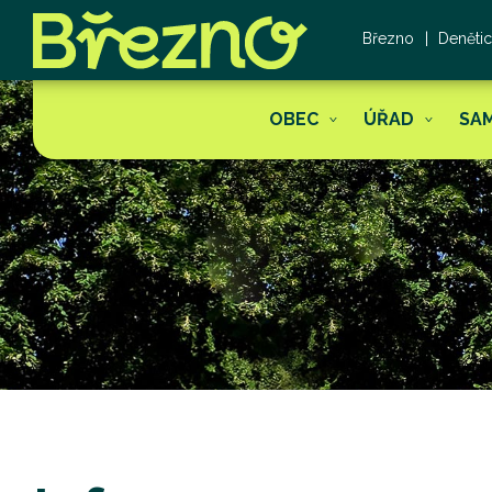
Březno
Deněti
OBEC
ÚŘAD
SA