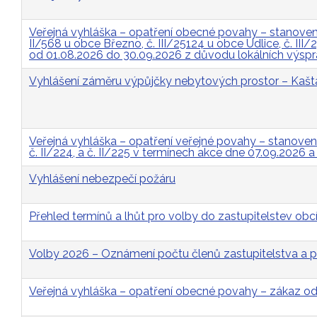
Veřejná vyhláška – opatření obecné povahy – stanovení 
II/568 u obce Březno, č. III/25124 u obce Údlice, č. II
od 01.08.2026 do 30.09.2026 z důvodu lokálních výsp
Vyhlášení záměru výpůjčky nebytových prostor – Kašt
Veřejná vyhláška – opatření veřejné povahy – stanovení p
č. II/224, a č. II/225 v termínech akce dne 07.09.2026 
Vyhlášení nebezpečí požáru
Přehled termínů a lhůt pro volby do zastupitelstev obcí
Volby 2026 – Oznámení počtu členů zastupitelstva a p
Veřejná vyhláška – opatření obecné povahy – zákaz 