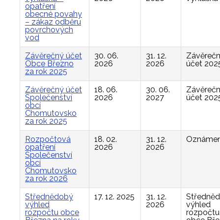
opatření
obecné povahy
– zákaz odběru
povrchových
vod
Závěrečný účet
30. 06.
31. 12.
Závěreč
Obce Březno
2026
2026
účet 202
za rok 2025
Závěrečný účet
18. 06.
30. 06.
Závěreč
Společenství
2026
2027
účet 202
obcí
Chomutovsko
za rok 2025
Rozpočtová
18. 02.
31. 12.
Oznámen
opatření
2026
2026
Společenství
obcí
Chomutovsko
za rok 2026
Střednědobý
17. 12. 2025
31. 12.
Středně
výhled
2026
výhled
rozpočtu obce
rozpočtu