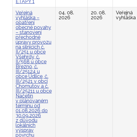
ETAPY 1
Veřejná
04. 08.
20. 08.
Veřejná
vyhláška –
2026
2026
vyhláška
opatření
obecné povahy
– stanovení
přechodné
úpravy provozu
na silnicích č.
II/251 u obce
Všehrdy, č.
II/568 u obce
Březno, č.
III/25124 u
obce Údlice, č.
III/2521 v obci
Chomutov a č.
III/25211 u obce
Načetín
v plánovaném
termínu od
01.08.2026 do
30.09.2026
z důvodu
lokálních
výsprav
povrchu