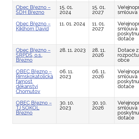
Obec Březno –
15. 01.
15. 01.
Veřejnop
SDH Březno
2024
2027
smlouva
Obec Březno –
11. 01. 2024
11. 01.
Veřejnop
Kiklhorn David
2027
smlouva
poskytnu
dotace
Obec Březno –
28. 11. 2023
28. 11.
Dotace z
SRPDŠ, o.s.,
2026
rozpočtu
Březno
obce
OBEC Březno –
06. 11.
06. 11.
Veřejnop
Římskokatolická
2023
2026
smlouva
farnost,
poskytnu
děkanství
dotace
Chomutov
OBEC Březno –
30. 10.
30. 10.
Veřejnop
TJ SOKOL
2023
2026
smlouva
Březno
poskytnu
dotace