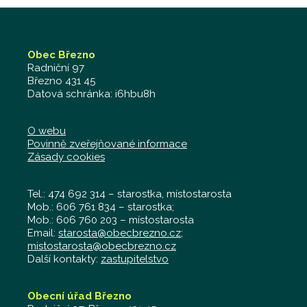
Obec Březno
Radniční 97
Březno 431 45
Datová schránka: i6hbu8h
O webu
Povinně zveřejňované informace
Zásady cookies
Tel.: 474 692 314 – starostka, místostarosta
Mob.: 606 761 834 – starostka;
Mob.: 606 760 203 – místostarosta
Email:
starosta@obecbrezno.cz
;
mistostarosta@obecbrezno.cz
Další kontakty:
zastupitelstvo
Obecní úřad Březno