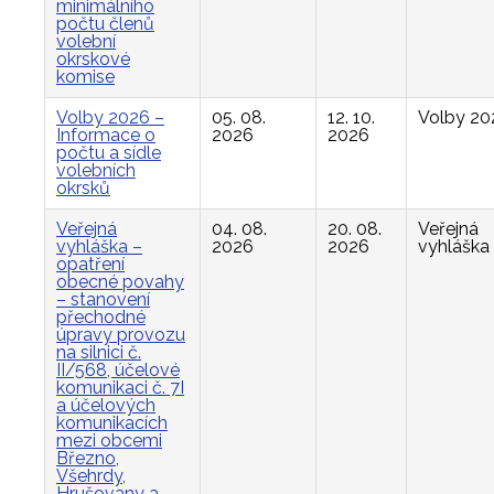
minimálního
počtu členů
volební
okrskové
komise
Volby 2026 –
05. 08.
12. 10.
Volby 20
Informace o
2026
2026
počtu a sídle
volebních
okrsků
Veřejná
04. 08.
20. 08.
Veřejná
vyhláška –
2026
2026
vyhláška
opatření
obecné povahy
– stanovení
přechodné
úpravy provozu
na silnici č.
II/568, účelové
komunikaci č. 7I
a účelových
komunikacích
mezi obcemi
Březno,
Všehrdy,
Hrušovany a