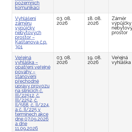
pozemních
komunikací
Vyhlášení
03. 08.
18. 08.
Záměr
záměru
2026
2026
výpůjčky
výpůjčky
nebytov
nebytových
prostor
prostor –
Kaštanova č.p.
301
Veřejná
03. 08.
19. 08.
Veřejná
vyhláška –
2026
2026
vyhláška
opatření veřejné
povahy –
stanovení
přechodné
úpravy provozu
na silnicích č.
III/22512, č.
III/2252, č.
II/568, č. II/224,
a č. II/225 v
termínech akce
dne 07.09.2026
a dne
11.09.2026