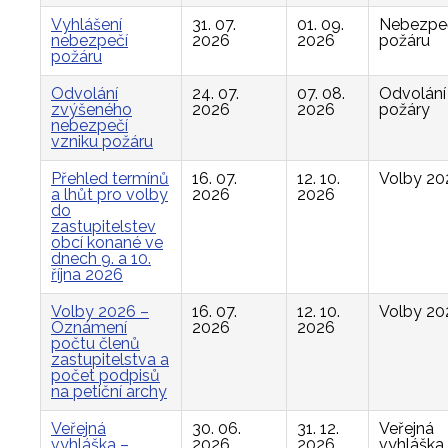
Vyhlášení
31. 07.
01. 09.
Nebezpe
nebezpečí
2026
2026
požáru
požáru
Odvolání
24. 07.
07. 08.
Odvolání
zvýšeného
2026
2026
požáry
nebezpečí
vzniku požáru
Přehled termínů
16. 07.
12. 10.
Volby 20
a lhůt pro volby
2026
2026
do
zastupitelstev
obcí konané ve
dnech 9. a 10.
října 2026
Volby 2026 –
16. 07.
12. 10.
Volby 20
Oznámení
2026
2026
počtu členů
zastupitelstva a
počet podpisů
na petiční archy
Veřejná
30. 06.
31. 12.
Veřejná
vyhláška –
2026
2026
vyhláška