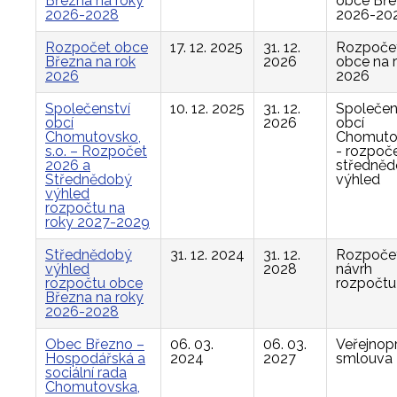
Března na roky
obce Bř
2026-2028
2026-20
Rozpočet obce
17. 12. 2025
31. 12.
Rozpoče
Března na rok
2026
obce na 
2026
2026
Společenství
10. 12. 2025
31. 12.
Společen
obcí
2026
obcí
Chomutovsko,
Chomuto
s.o. – Rozpočet
- rozpoče
2026 a
středně
Střednědobý
výhled
výhled
rozpočtu na
roky 2027-2029
Střednědobý
31. 12. 2024
31. 12.
Rozpočet
výhled
2028
návrh
rozpočtu obce
rozpočtu
Března na roky
2026-2028
Obec Březno –
06. 03.
06. 03.
Veřejnop
Hospodářská a
2024
2027
smlouva
sociální rada
Chomutovska,