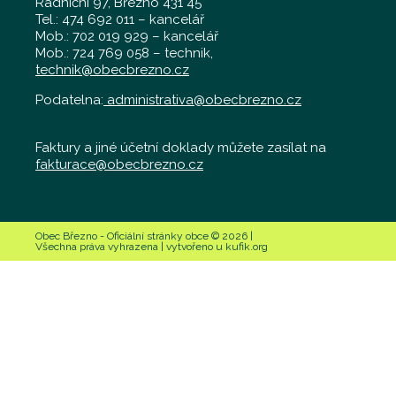
Radniční 97, Březno 431 45
Tel.: 474 692 011 – kancelář
Mob.: 702 019 929 – kancelář
Mob.: 724 769 058 – technik,
technik@obecbrezno.cz
Podatelna:
administrativa@obecbrezno.cz
Faktury a jiné účetní doklady můžete zasílat na
fakturace@obecbrezno.cz
Obec Březno - Oficiální stránky obce © 2026 |
Všechna práva vyhrazena | vytvořeno u kufik.org