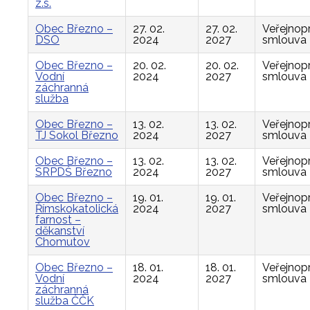
z.s.
Obec Březno –
27. 02.
27. 02.
Veřejnop
DSO
2024
2027
smlouva
Obec Březno –
20. 02.
20. 02.
Veřejnop
Vodní
2024
2027
smlouva
záchranná
služba
Obec Březno –
13. 02.
13. 02.
Veřejnop
TJ Sokol Březno
2024
2027
smlouva
Obec Březno –
13. 02.
13. 02.
Veřejnop
SRPDŠ Březno
2024
2027
smlouva
Obec Březno –
19. 01.
19. 01.
Veřejnop
Římskokatolická
2024
2027
smlouva
farnost –
děkanství
Chomutov
Obec Březno –
18. 01.
18. 01.
Veřejnop
Vodní
2024
2027
smlouva
záchranná
služba ČČK