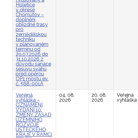
Holetice
v okrese
Chomutov –
doplnění
objízdné trasy
pro
zemědělskou
techniku
v plánovaném
termínu od
29.07.2026 do
31.10.2026 z
důvodu sanace
sesuvu svahu
před opěrou
OP1 mostu ev.
č. 568-001A
Veřejná
04. 08.
20. 08.
Veřejná
vyhláška –
2026
2026
vyhláška
OZNÁMENÍ
VYDÁNÍ 10.
ZMĚNY ZÁSAD
ÚZEMNÍHO
ROZVOJE
ÚSTECKÉHO
KRAJE V RÁMCI