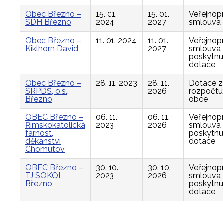
Obec Březno –
15. 01.
15. 01.
Veřejnop
SDH Březno
2024
2027
smlouva
Obec Březno –
11. 01. 2024
11. 01.
Veřejnop
Kiklhorn David
2027
smlouva
poskytnu
dotace
Obec Březno –
28. 11. 2023
28. 11.
Dotace z
SRPDŠ, o.s.,
2026
rozpočtu
Březno
obce
OBEC Březno –
06. 11.
06. 11.
Veřejnop
Římskokatolická
2023
2026
smlouva
farnost,
poskytnu
děkanství
dotace
Chomutov
OBEC Březno –
30. 10.
30. 10.
Veřejnop
TJ SOKOL
2023
2026
smlouva
Březno
poskytnu
dotace