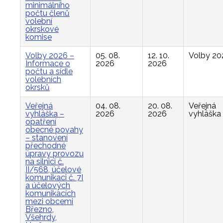
minimálního
počtu členů
volební
okrskové
komise
Volby 2026 –
05. 08.
12. 10.
Volby 20
Informace o
2026
2026
počtu a sídle
volebních
okrsků
Veřejná
04. 08.
20. 08.
Veřejná
vyhláška –
2026
2026
vyhláška
opatření
obecné povahy
– stanovení
přechodné
úpravy provozu
na silnici č.
II/568, účelové
komunikaci č. 7I
a účelových
komunikacích
mezi obcemi
Březno,
Všehrdy,