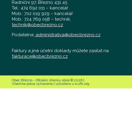
Radniční 97, Březno 431 45
Tel.: 474 692 011 – kancelář
Mob.: 702 019 929 – kancelář
Mob.: 724 769 058 – technik,
technik@obecbrezno.cz
Podatelna:
administrativa@obecbrezno.cz
Faktury a jiné účetní doklady můžete zasílat na
fakturace@obecbrezno.cz
Obec Březno - Oficiální stránky obce © 2026 |
Všechna práva vyhrazena | vytvořeno u kufik.org