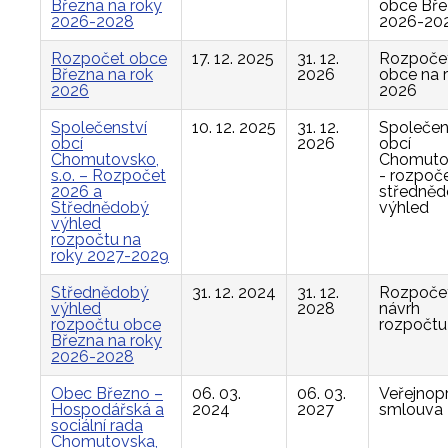
Března na roky
obce Bř
2026-2028
2026-20
Rozpočet obce
17. 12. 2025
31. 12.
Rozpoče
Března na rok
2026
obce na 
2026
2026
Společenství
10. 12. 2025
31. 12.
Společen
obcí
2026
obcí
Chomutovsko,
Chomuto
s.o. – Rozpočet
- rozpoče
2026 a
středně
Střednědobý
výhled
výhled
rozpočtu na
roky 2027-2029
Střednědobý
31. 12. 2024
31. 12.
Rozpočet
výhled
2028
návrh
rozpočtu obce
rozpočtu
Března na roky
2026-2028
Obec Březno –
06. 03.
06. 03.
Veřejnop
Hospodářská a
2024
2027
smlouva
sociální rada
Chomutovska,