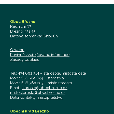
Obec Březno
Radniční 97
Březno 431 45
Datová schránka: i6hbu8h
O webu
Povinně zveřejňované informace
Zásady cookies
Tel.: 474 692 314 – starostka, místostarosta
Mob.: 606 761 834 – starostka;
Mob.: 606 760 203 – místostarosta
Email:
starosta@obecbrezno.cz
;
mistostarosta@obecbrezno.cz
Další kontakty:
zastupitelstvo
Obecní úřad Březno