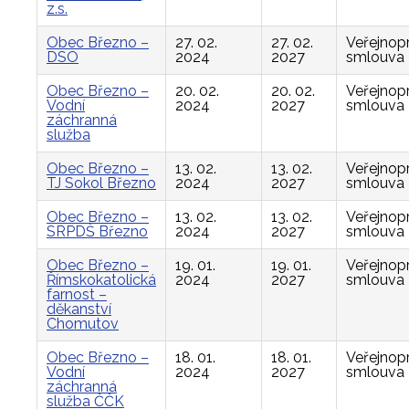
z.s.
Obec Březno –
27. 02.
27. 02.
Veřejnop
DSO
2024
2027
smlouva
Obec Březno –
20. 02.
20. 02.
Veřejnop
Vodní
2024
2027
smlouva
záchranná
služba
Obec Březno –
13. 02.
13. 02.
Veřejnop
TJ Sokol Březno
2024
2027
smlouva
Obec Březno –
13. 02.
13. 02.
Veřejnop
SRPDŠ Březno
2024
2027
smlouva
Obec Březno –
19. 01.
19. 01.
Veřejnop
Římskokatolická
2024
2027
smlouva
farnost –
děkanství
Chomutov
Obec Březno –
18. 01.
18. 01.
Veřejnop
Vodní
2024
2027
smlouva
záchranná
služba ČČK