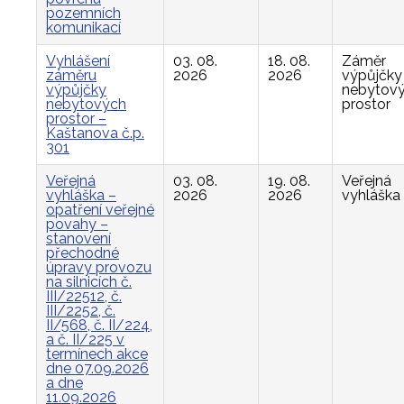
pozemních
komunikací
Vyhlášení
03. 08.
18. 08.
Záměr
záměru
2026
2026
výpůjčky
výpůjčky
nebytov
nebytových
prostor
prostor –
Kaštanova č.p.
301
Veřejná
03. 08.
19. 08.
Veřejná
vyhláška –
2026
2026
vyhláška
opatření veřejné
povahy –
stanovení
přechodné
úpravy provozu
na silnicích č.
III/22512, č.
III/2252, č.
II/568, č. II/224,
a č. II/225 v
termínech akce
dne 07.09.2026
a dne
11.09.2026