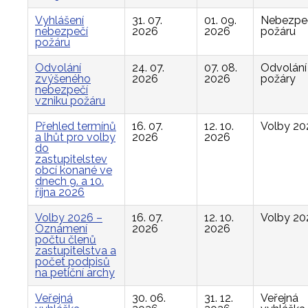
Vyhlášení
31. 07.
01. 09.
Nebezpe
nebezpečí
2026
2026
požáru
požáru
Odvolání
24. 07.
07. 08.
Odvolání
zvýšeného
2026
2026
požáry
nebezpečí
vzniku požáru
Přehled termínů
16. 07.
12. 10.
Volby 20
a lhůt pro volby
2026
2026
do
zastupitelstev
obcí konané ve
dnech 9. a 10.
října 2026
Volby 2026 –
16. 07.
12. 10.
Volby 20
Oznámení
2026
2026
počtu členů
zastupitelstva a
počet podpisů
na petiční archy
Veřejná
30. 06.
31. 12.
Veřejná