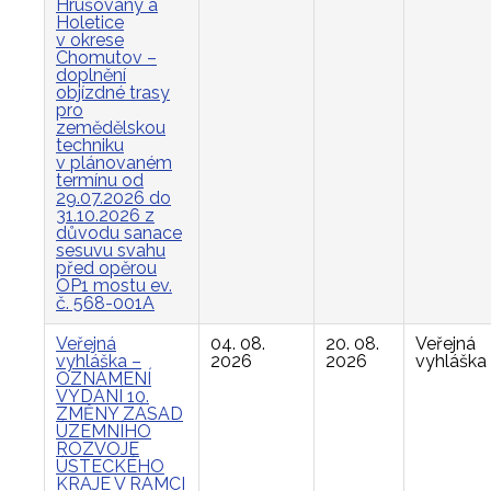
Hrušovany a
Holetice
v okrese
Chomutov –
doplnění
objízdné trasy
pro
zemědělskou
techniku
v plánovaném
termínu od
29.07.2026 do
31.10.2026 z
důvodu sanace
sesuvu svahu
před opěrou
OP1 mostu ev.
č. 568-001A
Veřejná
04. 08.
20. 08.
Veřejná
vyhláška –
2026
2026
vyhláška
OZNÁMENÍ
VYDÁNÍ 10.
ZMĚNY ZÁSAD
ÚZEMNÍHO
ROZVOJE
ÚSTECKÉHO
KRAJE V RÁMCI