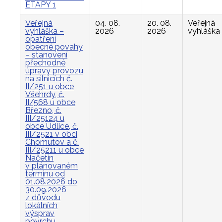
ETAPY 1
Veřejná
04. 08.
20. 08.
Veřejná
vyhláška –
2026
2026
vyhláška
opatření
obecné povahy
– stanovení
přechodné
úpravy provozu
na silnicích č.
II/251 u obce
Všehrdy, č.
II/568 u obce
Březno, č.
III/25124 u
obce Údlice, č.
III/2521 v obci
Chomutov a č.
III/25211 u obce
Načetín
v plánovaném
termínu od
01.08.2026 do
30.09.2026
z důvodu
lokálních
výsprav
povrchu