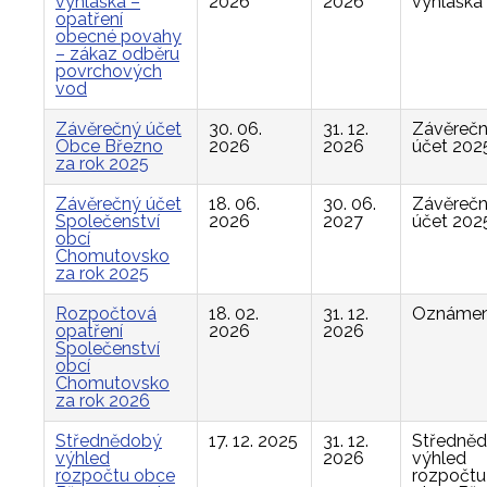
vyhláška –
2026
2026
vyhláška
opatření
obecné povahy
– zákaz odběru
povrchových
vod
Závěrečný účet
30. 06.
31. 12.
Závěreč
Obce Březno
2026
2026
účet 202
za rok 2025
Závěrečný účet
18. 06.
30. 06.
Závěreč
Společenství
2026
2027
účet 202
obcí
Chomutovsko
za rok 2025
Rozpočtová
18. 02.
31. 12.
Oznámen
opatření
2026
2026
Společenství
obcí
Chomutovsko
za rok 2026
Střednědobý
17. 12. 2025
31. 12.
Středně
výhled
2026
výhled
rozpočtu obce
rozpočtu