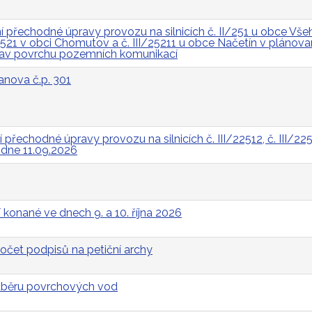
přechodné úpravy provozu na silnicích č. II/251 u obce Všeh
I/2521 v obci Chomutov a č. III/25211 u obce Načetín v pláno
rav povrchu pozemních komunikací
anova č.p. 301
řechodné úpravy provozu na silnicích č. III/22512, č. III/2252
a dne 11.09.2026
 konané ve dnech 9. a 10. října 2026
očet podpisů na petiční archy
odběru povrchových vod