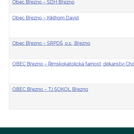
Obec Březno – SDH Březno
Obec Březno – Kiklhorn David
Obec Březno – SRPDŠ, o.s., Březno
OBEC Březno – Římskokatolická farnost, děkanství C
OBEC Březno – TJ SOKOL Březno