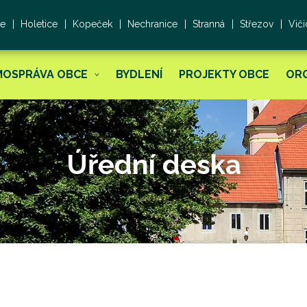
ce
Holetice
Kopeček
Nechranice
Stranná
Střezov
Viči
MOSPRÁVA OBCE
BYDLENÍ
PROJEKTY OBCE
OR
Úřední deska