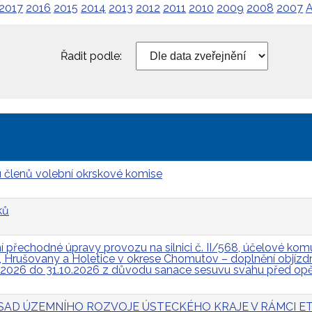
2017
2016
2015
2014
2013
2012
2011
2010
2009
2008
2007
A
Řadit podle:
 členů volební okrskové komise
ků
přechodné úpravy provozu na silnici č. II/568, účelové komun
Hrušovany a Holetice v okrese Chomutov – doplnění objízdn
.2026 do 31.10.2026 z důvodu sanace sesuvu svahu před op
 ZÁSAD ÚZEMNÍHO ROZVOJE ÚSTECKÉHO KRAJE V RÁMCI ET