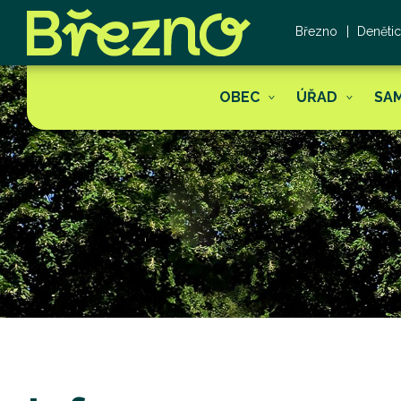
Březno
Deněti
OBEC
ÚŘAD
SA