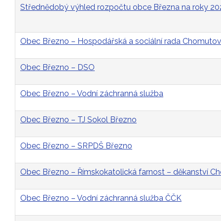
Střednědobý výhled rozpočtu obce Března na roky 2
Obec Březno – Hospodářská a sociální rada Chomutovs
Obec Březno – DSO
Obec Březno – Vodní záchranná služba
Obec Březno – TJ Sokol Březno
Obec Březno – SRPDŠ Březno
Obec Březno – Římskokatolická farnost – děkanství 
Obec Březno – Vodní záchranná služba ČČK