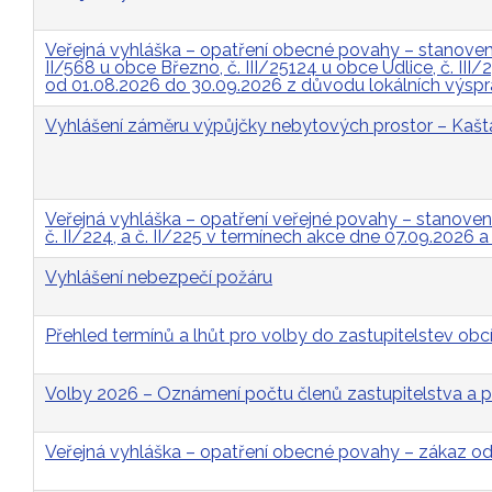
Veřejná vyhláška – opatření obecné povahy – stanovení 
II/568 u obce Březno, č. III/25124 u obce Údlice, č. II
od 01.08.2026 do 30.09.2026 z důvodu lokálních výsp
Vyhlášení záměru výpůjčky nebytových prostor – Kašt
Veřejná vyhláška – opatření veřejné povahy – stanovení p
č. II/224, a č. II/225 v termínech akce dne 07.09.2026 
Vyhlášení nebezpečí požáru
Přehled termínů a lhůt pro volby do zastupitelstev obcí
Volby 2026 – Oznámení počtu členů zastupitelstva a p
Veřejná vyhláška – opatření obecné povahy – zákaz 