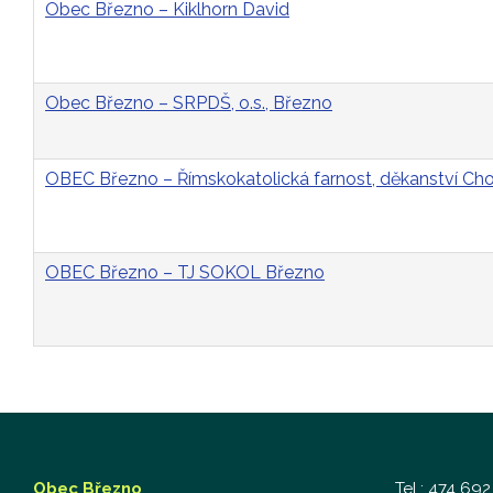
Obec Březno – Kiklhorn David
Obec Březno – SRPDŠ, o.s., Březno
OBEC Březno – Římskokatolická farnost, děkanství C
OBEC Březno – TJ SOKOL Březno
Obec Březno
Tel.: 474 692