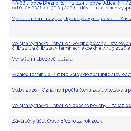
II/568 u obce Březno, č. III/25124 u obce Údlice, č. II
od 01.08.2026 do 30.09.2026 z důvodu lokálních výsp
Vyhlášení záměru výpůjčky nebytových prostor – Kašt
Veřejná vyhláška – opatření veřejné povahy – stanovení p
č. II/224, a č. II/225 v termínech akce dne 07.09.2026 
Vyhlášení nebezpečí požáru
Přehled termínů a lhůt pro volby do zastupitelstev obcí
Volby 2026 – Oznámení počtu členů zastupitelstva a p
Veřejná vyhláška – opatření obecné povahy – zákaz 
Závěrečný účet Obce Březno za rok 2025