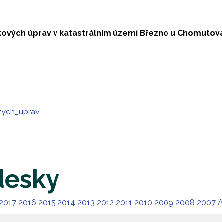
ových úprav v katastrálním území Březno u Chomutov
vych_uprav
desky
2017
2016
2015
2014
2013
2012
2011
2010
2009
2008
2007
A