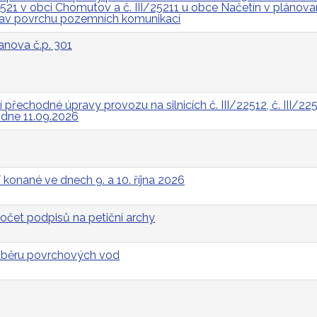
I/2521 v obci Chomutov a č. III/25211 u obce Načetín v pláno
rav povrchu pozemních komunikací
anova č.p. 301
řechodné úpravy provozu na silnicích č. III/22512, č. III/2252
a dne 11.09.2026
 konané ve dnech 9. a 10. října 2026
očet podpisů na petiční archy
odběru povrchových vod