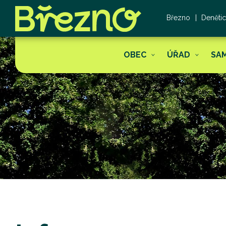
Březno
Deněti
OBEC
ÚŘAD
SA