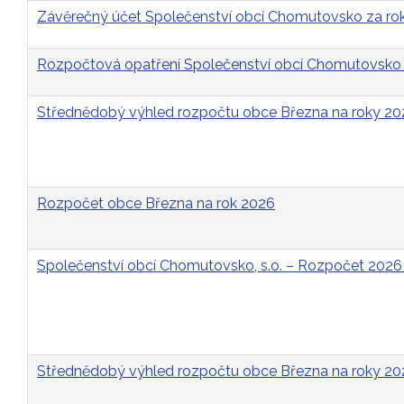
Závěrečný účet Společenství obcí Chomutovsko za ro
Rozpočtová opatření Společenství obcí Chomutovsko 
Střednědobý výhled rozpočtu obce Března na roky 2
Rozpočet obce Března na rok 2026
Společenství obcí Chomutovsko, s.o. – Rozpočet 2026
Střednědobý výhled rozpočtu obce Března na roky 2