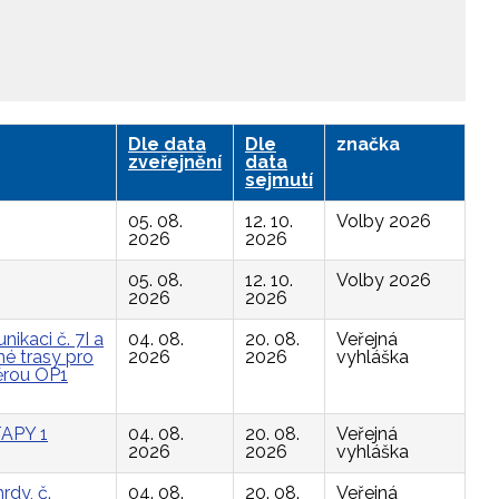
Dle data
Dle
značka
zveřejnění
data
sejmutí
05. 08.
12. 10.
Volby 2026
2026
2026
05. 08.
12. 10.
Volby 2026
2026
2026
ikaci č. 7I a
04. 08.
20. 08.
Veřejná
é trasy pro
2026
2026
vyhláška
ěrou OP1
APY 1
04. 08.
20. 08.
Veřejná
2026
2026
vyhláška
rdy, č.
04. 08.
20. 08.
Veřejná