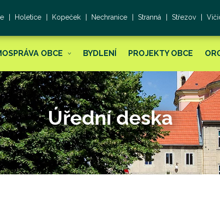
ce
Holetice
Kopeček
Nechranice
Stranná
Střezov
Viči
MOSPRÁVA OBCE
BYDLENÍ
PROJEKTY OBCE
OR
Úřední deska