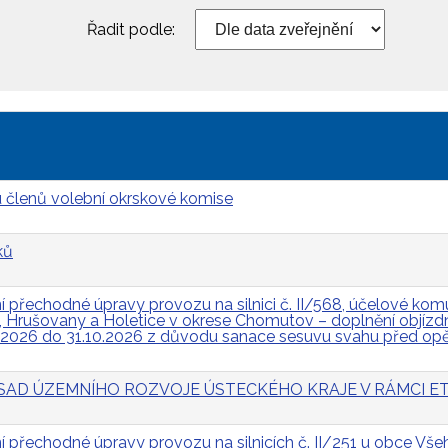
Řadit podle:
 členů volební okrskové komise
ků
přechodné úpravy provozu na silnici č. II/568, účelové komun
Hrušovany a Holetice v okrese Chomutov – doplnění objízdn
.2026 do 31.10.2026 z důvodu sanace sesuvu svahu před op
 ZÁSAD ÚZEMNÍHO ROZVOJE ÚSTECKÉHO KRAJE V RÁMCI ET
přechodné úpravy provozu na silnicích č. II/251 u obce Všeh