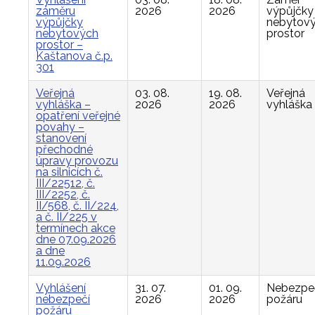
záměru
2026
2026
výpůjčky
výpůjčky
nebytov
nebytových
prostor
prostor –
Kaštanova č.p.
301
Veřejná
03. 08.
19. 08.
Veřejná
vyhláška –
2026
2026
vyhláška
opatření veřejné
povahy –
stanovení
přechodné
úpravy provozu
na silnicích č.
III/22512, č.
III/2252, č.
II/568, č. II/224,
a č. II/225 v
termínech akce
dne 07.09.2026
a dne
11.09.2026
Vyhlášení
31. 07.
01. 09.
Nebezpe
nebezpečí
2026
2026
požáru
požáru