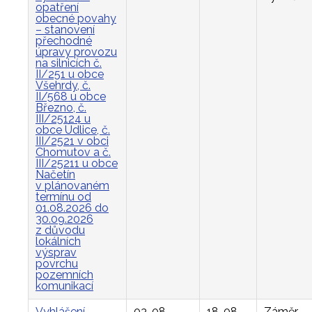
opatření
obecné povahy
– stanovení
přechodné
úpravy provozu
na silnicích č.
II/251 u obce
Všehrdy, č.
II/568 u obce
Březno, č.
III/25124 u
obce Údlice, č.
III/2521 v obci
Chomutov a č.
III/25211 u obce
Načetín
v plánovaném
termínu od
01.08.2026 do
30.09.2026
z důvodu
lokálních
výsprav
povrchu
pozemních
komunikací
Vyhlášení
03. 08.
18. 08.
Záměr