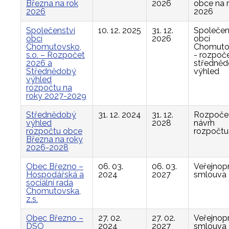
Března na rok
2026
obce na 
2026
2026
Společenství
10. 12. 2025
31. 12.
Společen
obcí
2026
obcí
Chomutovsko,
Chomuto
s.o. – Rozpočet
- rozpoče
2026 a
středně
Střednědobý
výhled
výhled
rozpočtu na
roky 2027-2029
Střednědobý
31. 12. 2024
31. 12.
Rozpočet
výhled
2028
návrh
rozpočtu obce
rozpočtu
Března na roky
2026-2028
Obec Březno –
06. 03.
06. 03.
Veřejnop
Hospodářská a
2024
2027
smlouva
sociální rada
Chomutovska,
z.s.
Obec Březno –
27. 02.
27. 02.
Veřejnop
DSO
2024
2027
smlouva