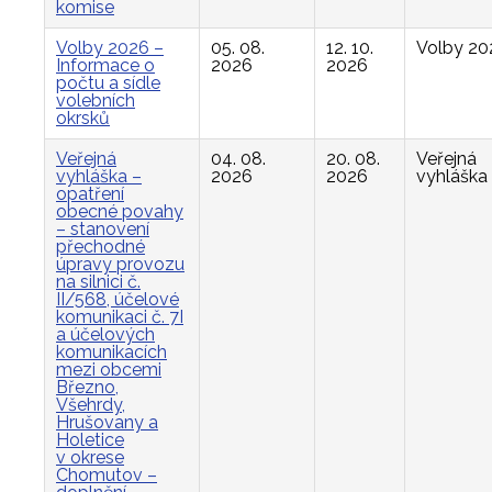
komise
Volby 2026 –
05. 08.
12. 10.
Volby 20
Informace o
2026
2026
počtu a sídle
volebních
okrsků
Veřejná
04. 08.
20. 08.
Veřejná
vyhláška –
2026
2026
vyhláška
opatření
obecné povahy
– stanovení
přechodné
úpravy provozu
na silnici č.
II/568, účelové
komunikaci č. 7I
a účelových
komunikacích
mezi obcemi
Březno,
Všehrdy,
Hrušovany a
Holetice
v okrese
Chomutov –