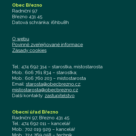
Obec Březno
Radniční 97
Březno 431 45
Datová schránka: i6hbu8h
O webu
Povinně zveřejňované informace
Zásady cookies
Tel.: 474 692 314 – starostka, místostarosta
Mob.: 606 761 834 – starostka;
Mob.: 606 760 203 – místostarosta
Email:
starosta@obecbrezno.cz
;
mistostarosta@obecbrezno.cz
Další kontakty:
zastupitelstvo
Obecní úřad Březno
Radniční 97, Březno 431 45
Tel.: 474 692 011 – kancelář
Mob.: 702 019 929 – kancelář
Mob.: 724 769 058 – technik,