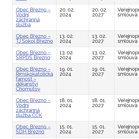
Obec Březno –
20. 02.
20. 02.
Veřejnop
Vodní
2024
2027
smlouva
záchranná
služba
Obec Březno –
13. 02.
13. 02.
Veřejnop
TJ Sokol Březno
2024
2027
smlouva
Obec Březno –
13. 02.
13. 02.
Veřejnop
SRPDŠ Březno
2024
2027
smlouva
Obec Březno –
19. 01.
19. 01.
Veřejnop
Římskokatolická
2024
2027
smlouva
farnost –
děkanství
Chomutov
Obec Březno –
18. 01.
18. 01.
Veřejnop
Vodní
2024
2027
smlouva
záchranná
služba ČČK
Obec Březno –
15. 01.
15. 01.
Veřejnop
SDH Březno
2024
2027
smlouva