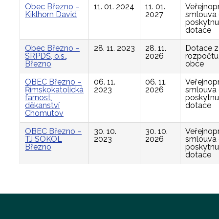
Obec Březno –
11. 01. 2024
11. 01.
Veřejnop
Kiklhorn David
2027
smlouva
poskytnu
dotace
Obec Březno –
28. 11. 2023
28. 11.
Dotace z
SRPDŠ, o.s.,
2026
rozpočtu
Březno
obce
OBEC Březno –
06. 11.
06. 11.
Veřejnop
Římskokatolická
2023
2026
smlouva
farnost,
poskytnu
děkanství
dotace
Chomutov
OBEC Březno –
30. 10.
30. 10.
Veřejnop
TJ SOKOL
2023
2026
smlouva
Březno
poskytnu
dotace