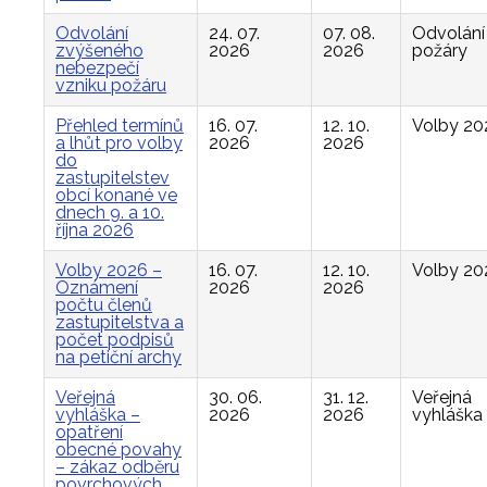
Odvolání
24. 07.
07. 08.
Odvolání
zvýšeného
2026
2026
požáry
nebezpečí
vzniku požáru
Přehled termínů
16. 07.
12. 10.
Volby 20
a lhůt pro volby
2026
2026
do
zastupitelstev
obcí konané ve
dnech 9. a 10.
října 2026
Volby 2026 –
16. 07.
12. 10.
Volby 20
Oznámení
2026
2026
počtu členů
zastupitelstva a
počet podpisů
na petiční archy
Veřejná
30. 06.
31. 12.
Veřejná
vyhláška –
2026
2026
vyhláška
opatření
obecné povahy
– zákaz odběru
povrchových