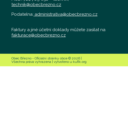
technik@obecbrezno.cz
Podatelna:
administrativa@obecbrezno.cz
Faktury a jiné účetní doklady můžete zasílat na
fakturace@obecbrezno.cz
Obec Březno - Oficiální stránky obce © 2026 |
Všechna práva vyhrazena | vytvořeno u kufik.org