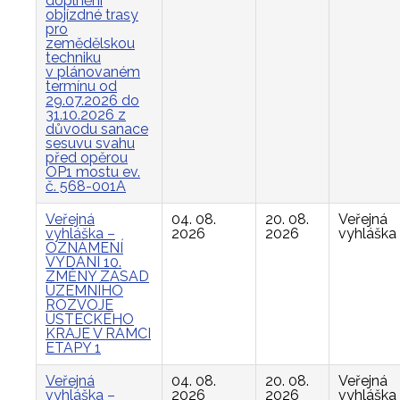
doplnění
objízdné trasy
pro
zemědělskou
techniku
v plánovaném
termínu od
29.07.2026 do
31.10.2026 z
důvodu sanace
sesuvu svahu
před opěrou
OP1 mostu ev.
č. 568-001A
Veřejná
04. 08.
20. 08.
Veřejná
vyhláška –
2026
2026
vyhláška
OZNÁMENÍ
VYDÁNÍ 10.
ZMĚNY ZÁSAD
ÚZEMNÍHO
ROZVOJE
ÚSTECKÉHO
KRAJE V RÁMCI
ETAPY 1
Veřejná
04. 08.
20. 08.
Veřejná
vyhláška –
2026
2026
vyhláška