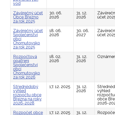
vod
Závěrečný účet
30. 06.
31. 12.
Závěreč
Obce Březno
2026
2026
účet 202
za rok 2025
Závěrečný účet
18. 06.
30. 06.
Závěreč
Společenství
2026
2027
účet 202
obcí
Chomutovsko
za rok 2025
Rozpočtová
18. 02.
31. 12.
Oznámen
opatření
2026
2026
Společenství
obcí
Chomutovsko
za rok 2026
Střednědobý
17. 12. 2025
31. 12.
Středně
výhled
2026
výhled
rozpočtu obce
rozpočtu
Března na roky
obce Bř
2026-2028
2026-20
Rozpočet obce
17. 12. 2025
31. 12.
Rozpoče