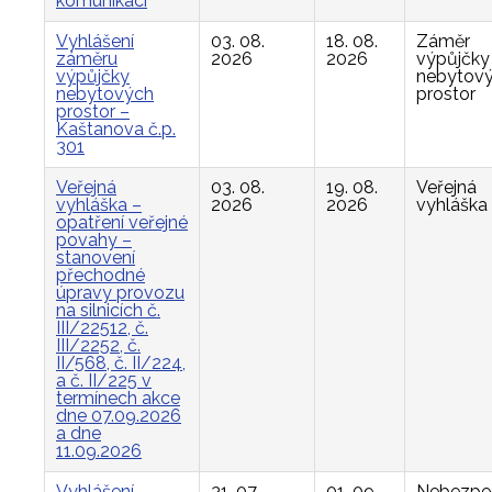
komunikací
Vyhlášení
03. 08.
18. 08.
Záměr
záměru
2026
2026
výpůjčky
výpůjčky
nebytov
nebytových
prostor
prostor –
Kaštanova č.p.
301
Veřejná
03. 08.
19. 08.
Veřejná
vyhláška –
2026
2026
vyhláška
opatření veřejné
povahy –
stanovení
přechodné
úpravy provozu
na silnicích č.
III/22512, č.
III/2252, č.
II/568, č. II/224,
a č. II/225 v
termínech akce
dne 07.09.2026
a dne
11.09.2026
Vyhlášení
31. 07.
01. 09.
Nebezpe