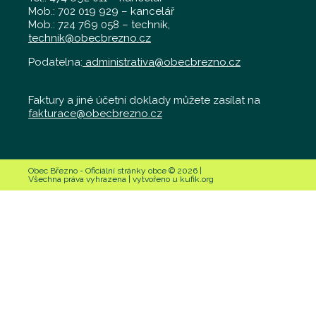
Mob.: 702 019 929 – kancelář
Mob.: 724 769 058 – technik,
technik@obecbrezno.cz
Podatelna:
administrativa@obecbrezno.cz
Faktury a jiné účetní doklady můžete zasílat na
fakturace@obecbrezno.cz
Obec Březno - Oficiální stránky obce © 2026 |
Všechna práva vyhrazena | vytvořeno u kufik.org