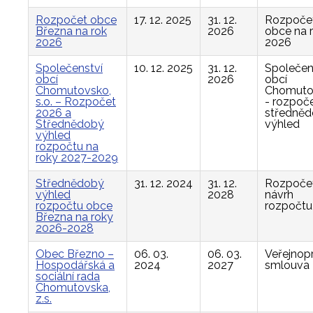
Rozpočet obce
17. 12. 2025
31. 12.
Rozpoče
Března na rok
2026
obce na 
2026
2026
Společenství
10. 12. 2025
31. 12.
Společen
obcí
2026
obcí
Chomutovsko,
Chomuto
s.o. – Rozpočet
- rozpoče
2026 a
středně
Střednědobý
výhled
výhled
rozpočtu na
roky 2027-2029
Střednědobý
31. 12. 2024
31. 12.
Rozpočet
výhled
2028
návrh
rozpočtu obce
rozpočtu
Března na roky
2026-2028
Obec Březno –
06. 03.
06. 03.
Veřejnop
Hospodářská a
2024
2027
smlouva
sociální rada
Chomutovska,
z.s.