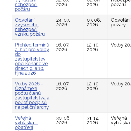
nebezpečí
2026
2026
požáru
požáru
Odvolání
24. 07.
07. 08.
Odvolání
zvýšeného
2026
2026
požáry
nebezpečí
vzniku požáru
Přehled termínů
16. 07.
12. 10.
Volby 20
a lhůt pro volby
2026
2026
do
zastupitelstev
obcí konané ve
dnech 9. a 10.
října 2026
Volby 2026 –
16. 07.
12. 10.
Volby 20
Oznámení
2026
2026
počtu členů
zastupitelstva a
počet podpisů
na petiční archy
Veřejná
30. 06.
31. 12.
Veřejná
vyhláška –
2026
2026
vyhláška
opatření