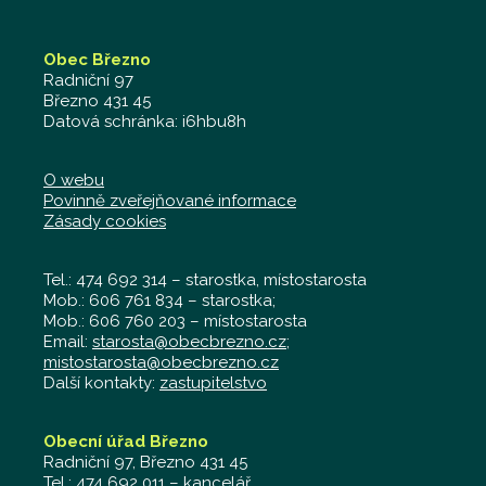
Obec Březno
Radniční 97
Březno 431 45
Datová schránka: i6hbu8h
O webu
Povinně zveřejňované informace
Zásady cookies
Tel.: 474 692 314 – starostka, místostarosta
Mob.: 606 761 834 – starostka;
Mob.: 606 760 203 – místostarosta
Email:
starosta@obecbrezno.cz
;
mistostarosta@obecbrezno.cz
Další kontakty:
zastupitelstvo
Obecní úřad Březno
Radniční 97, Březno 431 45
Tel.: 474 692 011 – kancelář