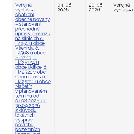
Veřejná
04. 08.
20. 08.
Veřejná
vyhláška –
2026
2026
vyhláška
opatření
obecné povahy
– stanovení
přechodné
úpravy provozu
na silnicích č.
II/251 u obce
Všehrdy, č.
II/568 u obce
Březno, č.
III/25124 u
obce Údlice, č.
III/2521 v obci
Chomutov a č.
III/25211 u obce
Načetín
v plánovaném
termínu od
01.08.2026 do
30.09.2026
z důvodu
lokálních
výsprav
povrchu
pozemních