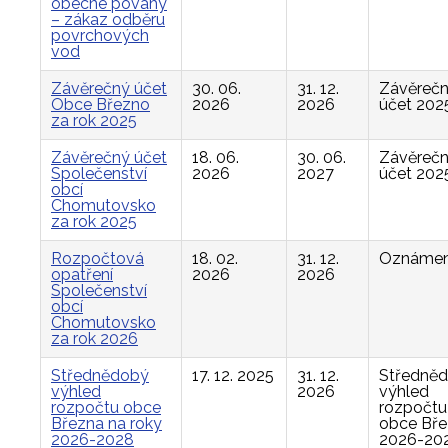
obecné povahy
– zákaz odběru
povrchových
vod
Závěrečný účet
30. 06.
31. 12.
Závěreč
Obce Březno
2026
2026
účet 202
za rok 2025
Závěrečný účet
18. 06.
30. 06.
Závěreč
Společenství
2026
2027
účet 202
obcí
Chomutovsko
za rok 2025
Rozpočtová
18. 02.
31. 12.
Oznámen
opatření
2026
2026
Společenství
obcí
Chomutovsko
za rok 2026
Střednědobý
17. 12. 2025
31. 12.
Středně
výhled
2026
výhled
rozpočtu obce
rozpočtu
Března na roky
obce Bř
2026-2028
2026-20