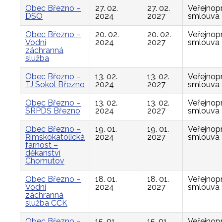
Obec Březno –
27. 02.
27. 02.
Veřejnop
DSO
2024
2027
smlouva
Obec Březno –
20. 02.
20. 02.
Veřejnop
Vodní
2024
2027
smlouva
záchranná
služba
Obec Březno –
13. 02.
13. 02.
Veřejnop
TJ Sokol Březno
2024
2027
smlouva
Obec Březno –
13. 02.
13. 02.
Veřejnop
SRPDŠ Březno
2024
2027
smlouva
Obec Březno –
19. 01.
19. 01.
Veřejnop
Římskokatolická
2024
2027
smlouva
farnost –
děkanství
Chomutov
Obec Březno –
18. 01.
18. 01.
Veřejnop
Vodní
2024
2027
smlouva
záchranná
služba ČČK
Obec Březno –
15. 01.
15. 01.
Veřejnop