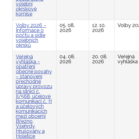
volební
okrskové
komise
Volby 2026 –
05. 08.
12. 10.
Volby 20
Informace o
2026
2026
počtu a sídle
volebních
okrsků
Veřejná
04. 08.
20. 08.
Veřejná
vyhláška –
2026
2026
vyhláška
opatření
obecné povahy
– stanovení
přechodné
úpravy provozu
na silnici č.
II/568, účelové
komunikaci č. 7I
a účelových
komunikacích
mezi obcemi
Březno,
Všehrdy,
Hrušovany a
Holetice