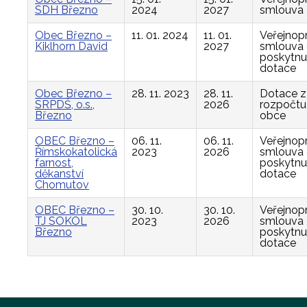
SDH Březno
2024
2027
smlouva
Obec Březno –
11. 01. 2024
11. 01.
Veřejnop
Kiklhorn David
2027
smlouva
poskytnu
dotace
Obec Březno –
28. 11. 2023
28. 11.
Dotace z
SRPDŠ, o.s.,
2026
rozpočtu
Březno
obce
OBEC Březno –
06. 11.
06. 11.
Veřejnop
Římskokatolická
2023
2026
smlouva
farnost,
poskytnu
děkanství
dotace
Chomutov
OBEC Březno –
30. 10.
30. 10.
Veřejnop
TJ SOKOL
2023
2026
smlouva
Březno
poskytnu
dotace