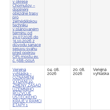
v okrese
Chomutov –
doplnění
objízdné trasy
pro
zemědělskou
techniku
v plánovaném
termínu od
29.07.2026 do
31.10.2026 z
důvodu sanace
sesuvu svahu
před opěrou
OP1 mostu ev.
č. 568-001A
Veřejná
04. 08.
20. 08.
Veřejná
vyhláška –
2026
2026
vyhláška
OZNÁMENÍ
VYDÁNÍ 10.
ZMĚNY ZÁSAD
ÚZEMNÍHO
ROZVOJE
ÚSTECKÉHO
KRAJE V RÁMCI
ETAPY 1