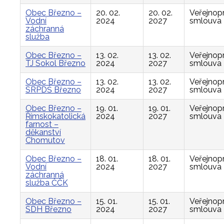
Obec Březno –
20. 02.
20. 02.
Veřejnop
Vodní
2024
2027
smlouva
záchranná
služba
Obec Březno –
13. 02.
13. 02.
Veřejnop
TJ Sokol Březno
2024
2027
smlouva
Obec Březno –
13. 02.
13. 02.
Veřejnop
SRPDŠ Březno
2024
2027
smlouva
Obec Březno –
19. 01.
19. 01.
Veřejnop
Římskokatolická
2024
2027
smlouva
farnost –
děkanství
Chomutov
Obec Březno –
18. 01.
18. 01.
Veřejnop
Vodní
2024
2027
smlouva
záchranná
služba ČČK
Obec Březno –
15. 01.
15. 01.
Veřejnop
SDH Březno
2024
2027
smlouva