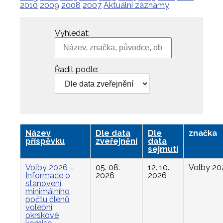
2010
2009
2008
2007
Aktuální záznamy
Vyhledat:
Řadit podle:
Název
Dle data
Dle
značka
příspěvku
zveřejnění
data
sejmutí
Volby 2026 –
05. 08.
12. 10.
Volby 20
Informace o
2026
2026
stanovení
minimálního
počtu členů
volební
okrskové