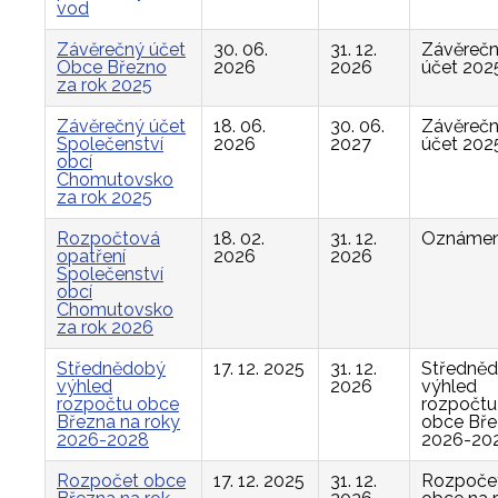
vod
Závěrečný účet
30. 06.
31. 12.
Závěreč
Obce Březno
2026
2026
účet 202
za rok 2025
Závěrečný účet
18. 06.
30. 06.
Závěreč
Společenství
2026
2027
účet 202
obcí
Chomutovsko
za rok 2025
Rozpočtová
18. 02.
31. 12.
Oznámen
opatření
2026
2026
Společenství
obcí
Chomutovsko
za rok 2026
Střednědobý
17. 12. 2025
31. 12.
Středně
výhled
2026
výhled
rozpočtu obce
rozpočtu
Března na roky
obce Bř
2026-2028
2026-20
Rozpočet obce
17. 12. 2025
31. 12.
Rozpoče