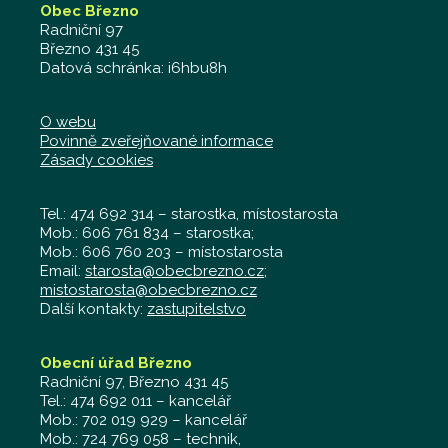
Obec Březno
Radniční 97
Březno 431 45
Datová schránka: i6hbu8h
O webu
Povinně zveřejňované informace
Zásady cookies
Tel.: 474 692 314 – starostka, místostarosta
Mob.: 606 761 834 – starostka;
Mob.: 606 760 203 – místostarosta
Email:
starosta@obecbrezno.cz
;
mistostarosta@obecbrezno.cz
Další kontakty:
zastupitelstvo
Obecní úřad Březno
Radniční 97, Březno 431 45
Tel.: 474 692 011 – kancelář
Mob.: 702 019 929 – kancelář
Mob.: 724 769 058 – technik,