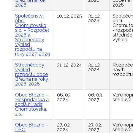
Března na rok
2026
obce na 
2026
2026
Společenství
10. 12. 2025
31. 12.
Společen
obcí
2026
obcí
Chomutovsko,
Chomuto
s.o. – Rozpočet
- rozpoče
2026 a
středně
Střednědobý
výhled
výhled
rozpočtu na
roky 2027-2029
Střednědobý
31. 12. 2024
31. 12.
Rozpočet
výhled
2028
návrh
rozpočtu obce
rozpočtu
Března na roky
2026-2028
Obec Březno –
06. 03.
06. 03.
Veřejnop
Hospodářská a
2024
2027
smlouva
sociální rada
Chomutovska,
z.s.
Obec Březno –
27. 02.
27. 02.
Veřejnop
DSO
2024
2027
smlouva