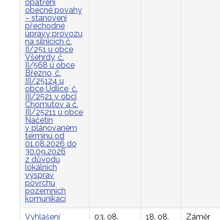
opatření
obecné povahy
– stanovení
přechodné
úpravy provozu
na silnicích č.
II/251 u obce
Všehrdy, č.
II/568 u obce
Březno, č.
III/25124 u
obce Údlice, č.
III/2521 v obci
Chomutov a č.
III/25211 u obce
Načetín
v plánovaném
termínu od
01.08.2026 do
30.09.2026
z důvodu
lokálních
výsprav
povrchu
pozemních
komunikací
Vyhlášení
03. 08.
18. 08.
Záměr