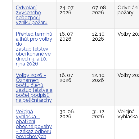
Odvolání
24. 07.
07. 08.
Odvolání
zvýšeného
2026
2026
požáry
nebezpečí
vzniku požáru
Přehled termínů
16. 07.
12. 10.
Volby 20
a lhůt pro volby
2026
2026
do
zastupitelstev
obcí konané ve
dnech 9. a 10.
října 2026
Volby 2026 –
16. 07.
12. 10.
Volby 20
Oznámení
2026
2026
počtu členů
zastupitelstva a
počet podpisů
na petiční archy
Veřejná
30. 06.
31. 12.
Veřejná
vyhláška –
2026
2026
vyhláška
opatření
obecné povahy
– zákaz odběru
povrchových