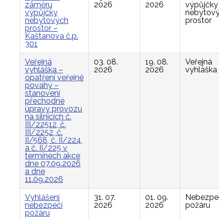
záměru
2026
2026
výpůjčky
výpůjčky
nebytov
nebytových
prostor
prostor –
Kaštanova č.p.
301
Veřejná
03. 08.
19. 08.
Veřejná
vyhláška –
2026
2026
vyhláška
opatření veřejné
povahy –
stanovení
přechodné
úpravy provozu
na silnicích č.
III/22512, č.
III/2252, č.
II/568, č. II/224,
a č. II/225 v
termínech akce
dne 07.09.2026
a dne
11.09.2026
Vyhlášení
31. 07.
01. 09.
Nebezpe
nebezpečí
2026
2026
požáru
požáru