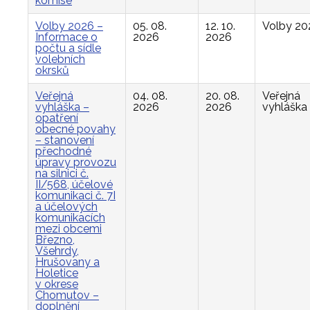
komise
Volby 2026 –
05. 08.
12. 10.
Volby 20
Informace o
2026
2026
počtu a sídle
volebních
okrsků
Veřejná
04. 08.
20. 08.
Veřejná
vyhláška –
2026
2026
vyhláška
opatření
obecné povahy
– stanovení
přechodné
úpravy provozu
na silnici č.
II/568, účelové
komunikaci č. 7I
a účelových
komunikacích
mezi obcemi
Březno,
Všehrdy,
Hrušovany a
Holetice
v okrese
Chomutov –
doplnění