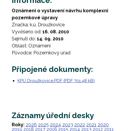
Informace:
Oznámení o vystavení návrhu komplexní
pozemkové úpravy
Značka: k.ú. Droužkovice
Vyvěšeno od:
16. 08. 2010
Sejmutí do:
14. 09. 2010
Oblast: Oznámení
Původce: Pozemkový úřad
Připojené dokumenty:
KPÚ Droužkovice.PDF (PDF 701.48 kB)
Záznamy úřední desky
Roky:
2026
2025
2024
2023
2022
2021
2020
2019
2018
2017
2016
2015
2014
2013
2012
2011