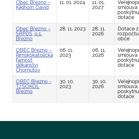
Obec Březno –
11. 01. 2024
11. 01.
Veřejnop
Kiklhorn David
2027
smlouva
poskytnu
dotace
Obec Březno –
28. 11. 2023
28. 11.
Dotace z
SRPDŠ, o.s.,
2026
rozpočtu
Březno
obce
OBEC Březno –
06. 11.
06. 11.
Veřejnop
Římskokatolická
2023
2026
smlouva
farnost,
poskytnu
děkanství
dotace
Chomutov
OBEC Březno –
30. 10.
30. 10.
Veřejnop
TJ SOKOL
2023
2026
smlouva
Březno
poskytnu
dotace