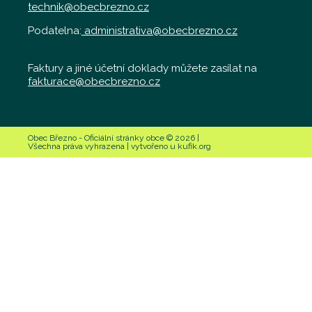
technik@obecbrezno.cz
Podatelna:
administrativa@obecbrezno.cz
Faktury a jiné účetní doklady můžete zasílat na
fakturace@obecbrezno.cz
Obec Březno - Oficiální stránky obce © 2026 |
Všechna práva vyhrazena | vytvořeno u kufik.org