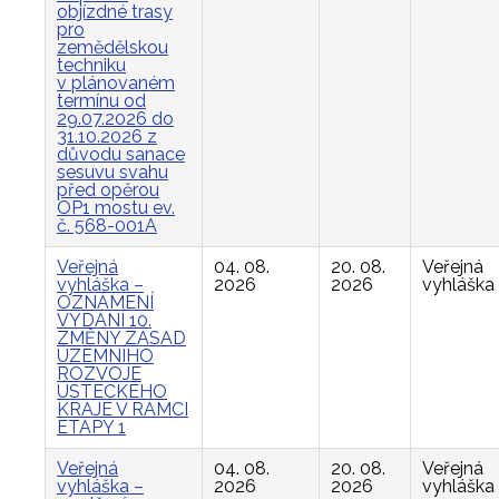
objízdné trasy
pro
zemědělskou
techniku
v plánovaném
termínu od
29.07.2026 do
31.10.2026 z
důvodu sanace
sesuvu svahu
před opěrou
OP1 mostu ev.
č. 568-001A
Veřejná
04. 08.
20. 08.
Veřejná
vyhláška –
2026
2026
vyhláška
OZNÁMENÍ
VYDÁNÍ 10.
ZMĚNY ZÁSAD
ÚZEMNÍHO
ROZVOJE
ÚSTECKÉHO
KRAJE V RÁMCI
ETAPY 1
Veřejná
04. 08.
20. 08.
Veřejná
vyhláška –
2026
2026
vyhláška