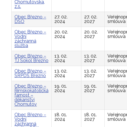
Chomutovska,
z.s.
Obec Březno –
27. 02.
27. 02.
Veřejnop
DSO
2024
2027
smlouva
Obec Březno –
20. 02.
20. 02.
Veřejnop
Vodní
2024
2027
smlouva
záchranná
služba
Obec Březno –
13. 02.
13. 02.
Veřejnop
TJ Sokol Březno
2024
2027
smlouva
Obec Březno –
13. 02.
13. 02.
Veřejnop
SRPDŠ Březno
2024
2027
smlouva
Obec Březno –
19. 01.
19. 01.
Veřejnop
Římskokatolická
2024
2027
smlouva
farnost –
děkanství
Chomutov
Obec Březno –
18. 01.
18. 01.
Veřejnop
Vodní
2024
2027
smlouva
záchranná