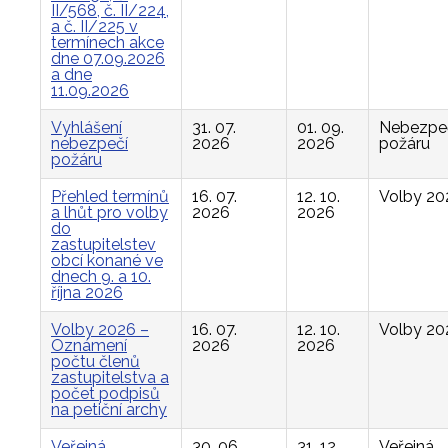
II/568, č. II/224,
a č. II/225 v
termínech akce
dne 07.09.2026
a dne
11.09.2026
Vyhlášení
31. 07.
01. 09.
Nebezpe
nebezpečí
2026
2026
požáru
požáru
Přehled termínů
16. 07.
12. 10.
Volby 20
a lhůt pro volby
2026
2026
do
zastupitelstev
obcí konané ve
dnech 9. a 10.
října 2026
Volby 2026 –
16. 07.
12. 10.
Volby 20
Oznámení
2026
2026
počtu členů
zastupitelstva a
počet podpisů
na petiční archy
Veřejná
30. 06.
31. 12.
Veřejná