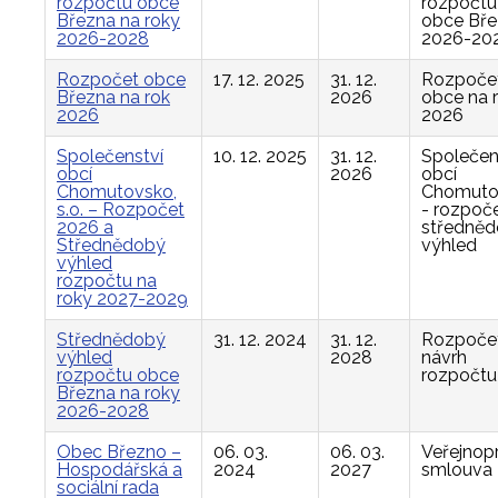
rozpočtu obce
rozpočtu
Března na roky
obce Bř
2026-2028
2026-20
Rozpočet obce
17. 12. 2025
31. 12.
Rozpoče
Března na rok
2026
obce na 
2026
2026
Společenství
10. 12. 2025
31. 12.
Společen
obcí
2026
obcí
Chomutovsko,
Chomuto
s.o. – Rozpočet
- rozpoče
2026 a
středně
Střednědobý
výhled
výhled
rozpočtu na
roky 2027-2029
Střednědobý
31. 12. 2024
31. 12.
Rozpočet
výhled
2028
návrh
rozpočtu obce
rozpočtu
Března na roky
2026-2028
Obec Březno –
06. 03.
06. 03.
Veřejnop
Hospodářská a
2024
2027
smlouva
sociální rada