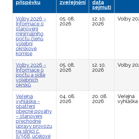
příspěvku
zveřejnění
data
sejmutí
Volby 2026 –
05. 08.
12. 10.
Volby 20
Informace o
2026
2026
stanovení
minimálního
počtu členů
volební
okrskové
komise
Volby 2026 –
05. 08.
12. 10.
Volby 20
Informace o
2026
2026
počtu a sídle
volebních
okrsků
Veřejná
04. 08.
20. 08.
Veřejná
vyhláška –
2026
2026
vyhláška
opatření
obecné povahy
– stanovení
přechodné
úpravy provozu
na silnici č.
II/568, účelové