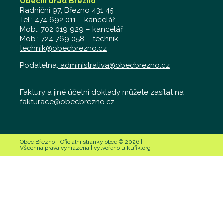
Obecní úřad Březno
Radniční 97, Březno 431 45
Tel.: 474 692 011 – kancelář
Mob.: 702 019 929 – kancelář
Mob.: 724 769 058 – technik,
technik@obecbrezno.cz
Podatelna:
administrativa@obecbrezno.cz
Faktury a jiné účetní doklady můžete zasílat na
fakturace@obecbrezno.cz
Obec Březno - Oficiální stránky obce © 2026 |
Všechna práva vyhrazena | vytvořeno u kufik.org