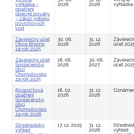
vyhláška –
2026
2026
vyhláška
opatření
obecné povahy
– zákaz odběru
povrchových
vod
Závěrečný účet
30. 06.
31. 12.
Závěreč
Obce Březno
2026
2026
účet 202
za rok 2025
Závěrečný účet
18. 06.
30. 06.
Závěreč
Společenství
2026
2027
účet 202
obcí
Chomutovsko
za rok 2025
Rozpočtová
18. 02.
31. 12.
Oznámen
opatření
2026
2026
Společenství
obcí
Chomutovsko
za rok 2026
Střednědobý
17. 12. 2025
31. 12.
Středně
výhled
2026
výhled