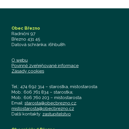
Obec Březno
Radniční 97
Březno 431 45
Datová schránka: i6hbu8h
O webu
Povinně zveřejňované informace
Zásady cookies
Tel.: 474 692 314 – starostka, místostarosta
Mob.: 606 761 834 – starostka;
Mob.: 606 760 203 – místostarosta
Email:
starosta@obecbrezno.cz
;
mistostarosta@obecbrezno.cz
Další kontakty:
zastupitelstvo