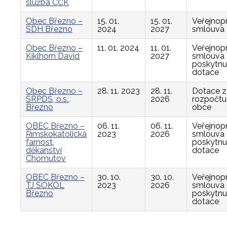
služba ČČK
Obec Březno –
15. 01.
15. 01.
Veřejnop
SDH Březno
2024
2027
smlouva
Obec Březno –
11. 01. 2024
11. 01.
Veřejnop
Kiklhorn David
2027
smlouva
poskytnu
dotace
Obec Březno –
28. 11. 2023
28. 11.
Dotace z
SRPDŠ, o.s.,
2026
rozpočtu
Březno
obce
OBEC Březno –
06. 11.
06. 11.
Veřejnop
Římskokatolická
2023
2026
smlouva
farnost,
poskytnu
děkanství
dotace
Chomutov
OBEC Březno –
30. 10.
30. 10.
Veřejnop
TJ SOKOL
2023
2026
smlouva
Březno
poskytnu
dotace