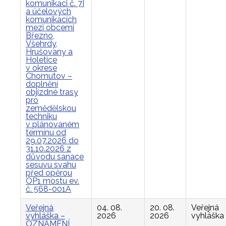
komunikaci č. 7I
a účelových
komunikacích
mezi obcemi
Březno,
Všehrdy,
Hrušovany a
Holetice
v okrese
Chomutov –
doplnění
objízdné trasy
pro
zemědělskou
techniku
v plánovaném
termínu od
29.07.2026 do
31.10.2026 z
důvodu sanace
sesuvu svahu
před opěrou
OP1 mostu ev.
č. 568-001A
Veřejná
04. 08.
20. 08.
Veřejná
vyhláška –
2026
2026
vyhláška
OZNÁMENÍ