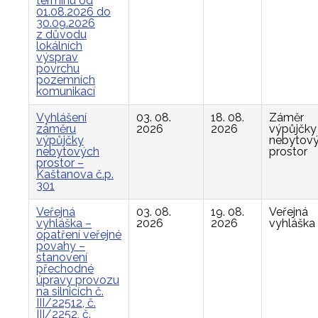
termínu od
01.08.2026 do
30.09.2026
z důvodu
lokálních
výsprav
povrchu
pozemních
komunikací
Vyhlášení
03. 08.
18. 08.
Záměr
záměru
2026
2026
výpůjčky
výpůjčky
nebytov
nebytových
prostor
prostor –
Kaštanova č.p.
301
Veřejná
03. 08.
19. 08.
Veřejná
vyhláška –
2026
2026
vyhláška
opatření veřejné
povahy –
stanovení
přechodné
úpravy provozu
na silnicích č.
III/22512, č.
III/2252, č.