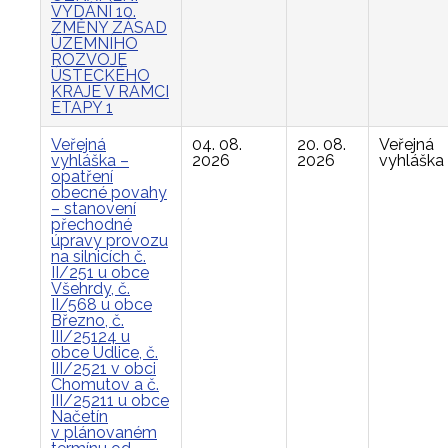
VYDÁNÍ 10.
ZMĚNY ZÁSAD
ÚZEMNÍHO
ROZVOJE
ÚSTECKÉHO
KRAJE V RÁMCI
ETAPY 1
Veřejná
04. 08.
20. 08.
Veřejná
vyhláška –
2026
2026
vyhláška
opatření
obecné povahy
– stanovení
přechodné
úpravy provozu
na silnicích č.
II/251 u obce
Všehrdy, č.
II/568 u obce
Březno, č.
III/25124 u
obce Údlice, č.
III/2521 v obci
Chomutov a č.
III/25211 u obce
Načetín
v plánovaném