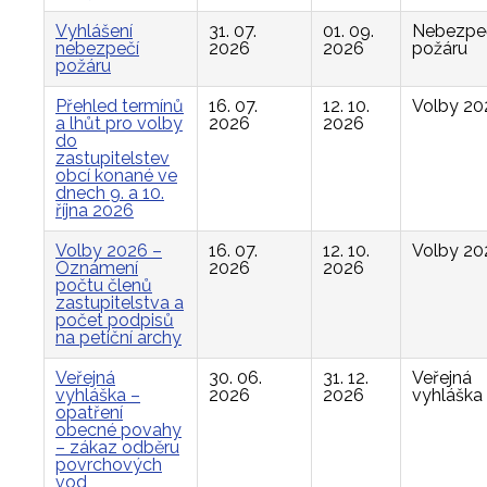
Vyhlášení
31. 07.
01. 09.
Nebezpe
nebezpečí
2026
2026
požáru
požáru
Přehled termínů
16. 07.
12. 10.
Volby 20
a lhůt pro volby
2026
2026
do
zastupitelstev
obcí konané ve
dnech 9. a 10.
října 2026
Volby 2026 –
16. 07.
12. 10.
Volby 20
Oznámení
2026
2026
počtu členů
zastupitelstva a
počet podpisů
na petiční archy
Veřejná
30. 06.
31. 12.
Veřejná
vyhláška –
2026
2026
vyhláška
opatření
obecné povahy
– zákaz odběru
povrchových
vod