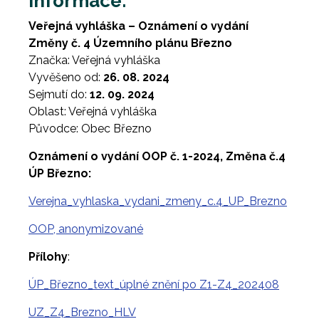
Informace:
Veřejná vyhláška – Oznámení o vydání
Změny č. 4 Územního plánu Březno
Značka: Veřejná vyhláška
Vyvěšeno od:
26. 08. 2024
Sejmutí do:
12. 09. 2024
Oblast: Veřejná vyhláška
Původce: Obec Březno
Oznámení o vydání OOP č. 1-2024, Změna č.4
ÚP Březno:
Verejna_vyhlaska_vydani_zmeny_c.4_UP_Brezno
OOP, anonymizované
Přílohy
:
ÚP_Březno_text_úplné znění po Z1-Z4_202408
UZ_Z4_Brezno_HLV