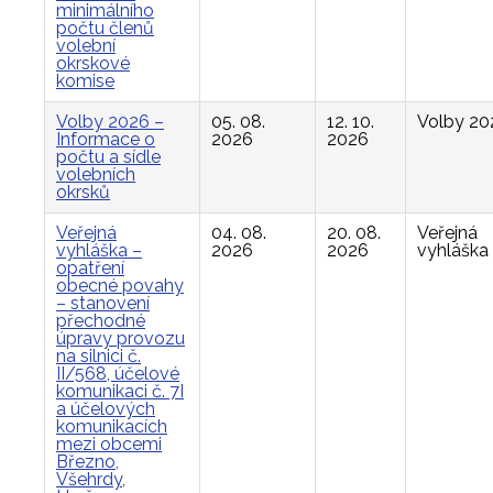
minimálního
počtu členů
volební
okrskové
komise
Volby 2026 –
05. 08.
12. 10.
Volby 20
Informace o
2026
2026
počtu a sídle
volebních
okrsků
Veřejná
04. 08.
20. 08.
Veřejná
vyhláška –
2026
2026
vyhláška
opatření
obecné povahy
– stanovení
přechodné
úpravy provozu
na silnici č.
II/568, účelové
komunikaci č. 7I
a účelových
komunikacích
mezi obcemi
Březno,
Všehrdy,