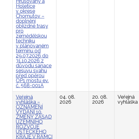
Hrušovany a
Holetice
v okrese
Chomutov –
doplnění
objízdné trasy
pro
zemědělskou
techniku
v plánovaném
termínu od
29.07.2026 do
31.10.2026 z
důvodu sanace
sesuvu svahu
před opěrou
OP1 mostu ev.
č. 568-001A
Veřejná
04. 08.
20. 08.
Veřejná
vyhláška –
2026
2026
vyhláška
OZNÁMENÍ
VYDÁNÍ 10.
ZMĚNY ZÁSAD
ÚZEMNÍHO
ROZVOJE
ÚSTECKÉHO
KRAJE V RÁMCI