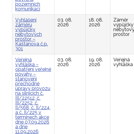
pozemních
komunikací
Vyhlášení
03. 08.
18. 08.
Záměr
záměru
2026
2026
výpůjčky
výpůjčky
nebytov
nebytových
prostor
prostor –
Kaštanova č.p.
301
Veřejná
03. 08.
19. 08.
Veřejná
vyhláška –
2026
2026
vyhláška
opatření veřejné
povahy –
stanovení
přechodné
úpravy provozu
na silnicích č.
III/22512, č.
III/2252, č.
II/568, č. II/224,
a č. II/225 v
termínech akce
dne 07.09.2026
a dne
11.09.2026