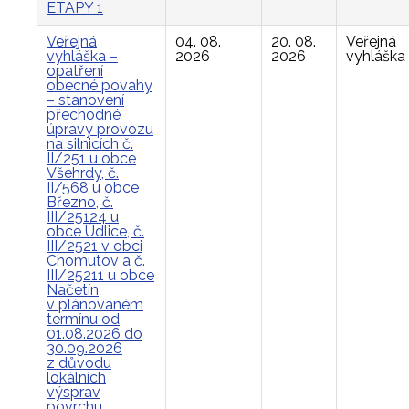
ETAPY 1
Veřejná
04. 08.
20. 08.
Veřejná
vyhláška –
2026
2026
vyhláška
opatření
obecné povahy
– stanovení
přechodné
úpravy provozu
na silnicích č.
II/251 u obce
Všehrdy, č.
II/568 u obce
Březno, č.
III/25124 u
obce Údlice, č.
III/2521 v obci
Chomutov a č.
III/25211 u obce
Načetín
v plánovaném
termínu od
01.08.2026 do
30.09.2026
z důvodu
lokálních
výsprav
povrchu