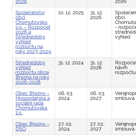
2026
2026
Společenství
10. 12. 2025
31. 12.
Společen
obcí
2026
obcí
Chomutovsko,
Chomuto
s.o. – Rozpočet
- rozpoče
2026 a
středně
Střednědobý
výhled
výhled
rozpočtu na
roky 2027-2029
Střednědobý
31. 12. 2024
31. 12.
Rozpočet
výhled
2028
návrh
rozpočtu obce
rozpočtu
Března na roky
2026-2028
Obec Březno –
06. 03.
06. 03.
Veřejnop
Hospodářská a
2024
2027
smlouva
sociální rada
Chomutovska,
z.s.
Obec Březno –
27. 02.
27. 02.
Veřejnop
DSO
2024
2027
smlouva