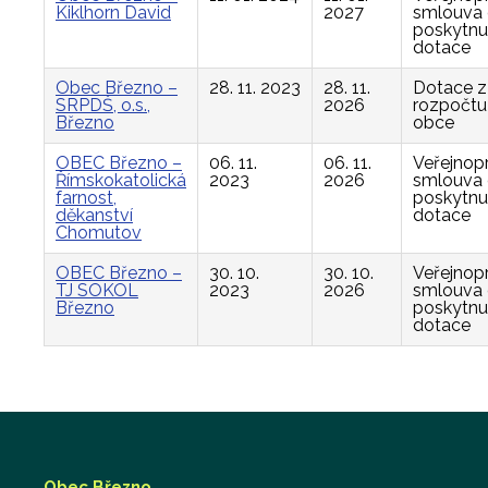
Kiklhorn David
2027
smlouva
poskytnu
dotace
Obec Březno –
28. 11. 2023
28. 11.
Dotace z
SRPDŠ, o.s.,
2026
rozpočtu
Březno
obce
OBEC Březno –
06. 11.
06. 11.
Veřejnop
Římskokatolická
2023
2026
smlouva
farnost,
poskytnu
děkanství
dotace
Chomutov
OBEC Březno –
30. 10.
30. 10.
Veřejnop
TJ SOKOL
2023
2026
smlouva
Březno
poskytnu
dotace
Obec Březno