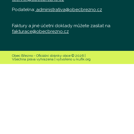
Podatelna:
administrativa@obecbrezno.cz
Faktury a jiné účetní doklady můžete zasílat na
fakturace@obecbrezno.cz
Obec Březno - Oficiální stránky obce © 2026 |
Všechna práva vyhrazena | vytvořeno u kufik.org