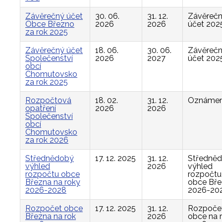
Závěrečný účet
30. 06.
31. 12.
Závěreč
Obce Březno
2026
2026
účet 202
za rok 2025
Závěrečný účet
18. 06.
30. 06.
Závěreč
Společenství
2026
2027
účet 202
obcí
Chomutovsko
za rok 2025
Rozpočtová
18. 02.
31. 12.
Oznámen
opatření
2026
2026
Společenství
obcí
Chomutovsko
za rok 2026
Střednědobý
17. 12. 2025
31. 12.
Středně
výhled
2026
výhled
rozpočtu obce
rozpočtu
Března na roky
obce Bř
2026-2028
2026-20
Rozpočet obce
17. 12. 2025
31. 12.
Rozpoče
Března na rok
2026
obce na 