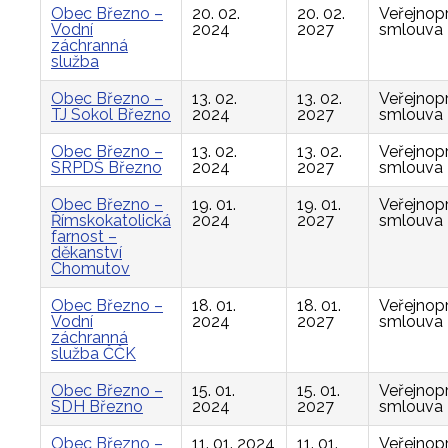
Obec Březno –
20. 02.
20. 02.
Veřejnop
Vodní
2024
2027
smlouva
záchranná
služba
Obec Březno –
13. 02.
13. 02.
Veřejnop
TJ Sokol Březno
2024
2027
smlouva
Obec Březno –
13. 02.
13. 02.
Veřejnop
SRPDŠ Březno
2024
2027
smlouva
Obec Březno –
19. 01.
19. 01.
Veřejnop
Římskokatolická
2024
2027
smlouva
farnost –
děkanství
Chomutov
Obec Březno –
18. 01.
18. 01.
Veřejnop
Vodní
2024
2027
smlouva
záchranná
služba ČČK
Obec Březno –
15. 01.
15. 01.
Veřejnop
SDH Březno
2024
2027
smlouva
Obec Březno –
11. 01. 2024
11. 01.
Veřejnop