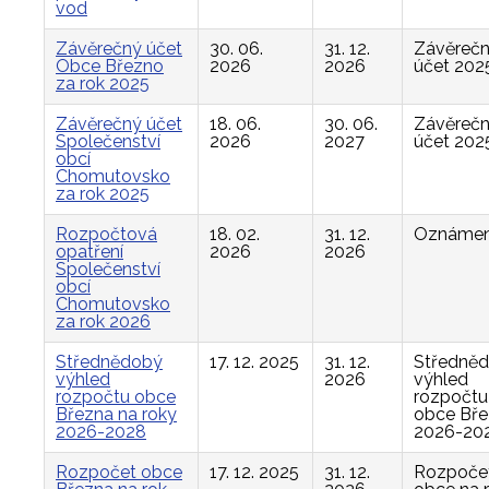
vod
Závěrečný účet
30. 06.
31. 12.
Závěreč
Obce Březno
2026
2026
účet 202
za rok 2025
Závěrečný účet
18. 06.
30. 06.
Závěreč
Společenství
2026
2027
účet 202
obcí
Chomutovsko
za rok 2025
Rozpočtová
18. 02.
31. 12.
Oznámen
opatření
2026
2026
Společenství
obcí
Chomutovsko
za rok 2026
Střednědobý
17. 12. 2025
31. 12.
Středně
výhled
2026
výhled
rozpočtu obce
rozpočtu
Března na roky
obce Bř
2026-2028
2026-20
Rozpočet obce
17. 12. 2025
31. 12.
Rozpoče