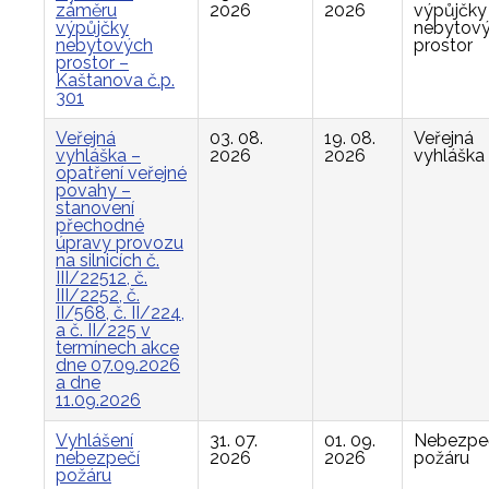
záměru
2026
2026
výpůjčky
výpůjčky
nebytov
nebytových
prostor
prostor –
Kaštanova č.p.
301
Veřejná
03. 08.
19. 08.
Veřejná
vyhláška –
2026
2026
vyhláška
opatření veřejné
povahy –
stanovení
přechodné
úpravy provozu
na silnicích č.
III/22512, č.
III/2252, č.
II/568, č. II/224,
a č. II/225 v
termínech akce
dne 07.09.2026
a dne
11.09.2026
Vyhlášení
31. 07.
01. 09.
Nebezpe
nebezpečí
2026
2026
požáru
požáru