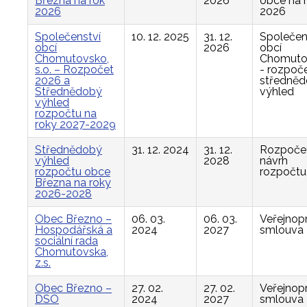
Března na rok
2026
obce na 
2026
2026
Společenství
10. 12. 2025
31. 12.
Společen
obcí
2026
obcí
Chomutovsko,
Chomuto
s.o. – Rozpočet
- rozpoče
2026 a
středně
Střednědobý
výhled
výhled
rozpočtu na
roky 2027-2029
Střednědobý
31. 12. 2024
31. 12.
Rozpočet
výhled
2028
návrh
rozpočtu obce
rozpočtu
Března na roky
2026-2028
Obec Březno –
06. 03.
06. 03.
Veřejnop
Hospodářská a
2024
2027
smlouva
sociální rada
Chomutovska,
z.s.
Obec Březno –
27. 02.
27. 02.
Veřejnop
DSO
2024
2027
smlouva