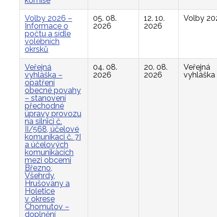
komise
Volby 2026 –
05. 08.
12. 10.
Volby 20
Informace o
2026
2026
počtu a sídle
volebních
okrsků
Veřejná
04. 08.
20. 08.
Veřejná
vyhláška –
2026
2026
vyhláška
opatření
obecné povahy
– stanovení
přechodné
úpravy provozu
na silnici č.
II/568, účelové
komunikaci č. 7I
a účelových
komunikacích
mezi obcemi
Březno,
Všehrdy,
Hrušovany a
Holetice
v okrese
Chomutov –
doplnění