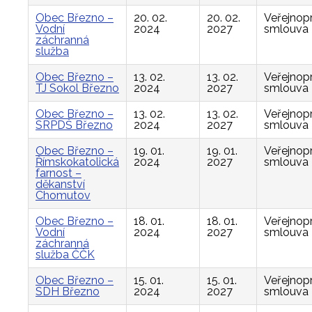
Obec Březno –
20. 02.
20. 02.
Veřejnop
Vodní
2024
2027
smlouva
záchranná
služba
Obec Březno –
13. 02.
13. 02.
Veřejnop
TJ Sokol Březno
2024
2027
smlouva
Obec Březno –
13. 02.
13. 02.
Veřejnop
SRPDŠ Březno
2024
2027
smlouva
Obec Březno –
19. 01.
19. 01.
Veřejnop
Římskokatolická
2024
2027
smlouva
farnost –
děkanství
Chomutov
Obec Březno –
18. 01.
18. 01.
Veřejnop
Vodní
2024
2027
smlouva
záchranná
služba ČČK
Obec Březno –
15. 01.
15. 01.
Veřejnop
SDH Březno
2024
2027
smlouva