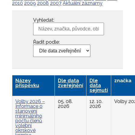
2010
2009
2008
2007
Aktuální záznamy
Vyhledat:
Řadit podle:
Název
Dle data
Dle
značka
příspěvku
zveřejnění
data
sejmutí
Volby 2026 –
05. 08.
12. 10.
Volby 20
Informace o
2026
2026
stanovení
minimálního
počtu členů
volební
okrskové