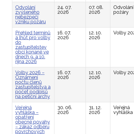
Odvolání
24. 07.
07. 08.
Odvolání
zvýšeného
2026
2026
požáry
nebezpečí
vzniku požáru
Přehled termínů
16. 07.
12. 10.
Volby 20
a lhůt pro volby
2026
2026
do
zastupitelstev
obcí konané ve
dnech 9. a 10.
října 2026
Volby 2026 –
16. 07.
12. 10.
Volby 20
Oznámení
2026
2026
počtu členů
zastupitelstva a
počet podpisů
na petiční archy
Veřejná
30. 06.
31. 12.
Veřejná
vyhláška –
2026
2026
vyhláška
opatření
obecné povahy
– zákaz odběru
povrchových