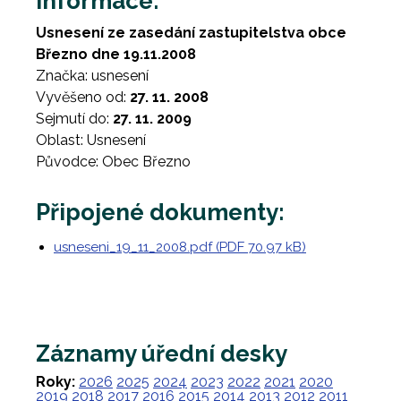
Informace:
Usnesení ze zasedání zastupitelstva obce
Březno dne 19.11.2008
Značka: usnesení
Vyvěšeno od:
27. 11. 2008
Sejmutí do:
27. 11. 2009
Oblast: Usnesení
Původce: Obec Březno
Připojené dokumenty:
usneseni_19_11_2008.pdf (PDF 70.97 kB)
Záznamy úřední desky
Roky:
2026
2025
2024
2023
2022
2021
2020
2019
2018
2017
2016
2015
2014
2013
2012
2011