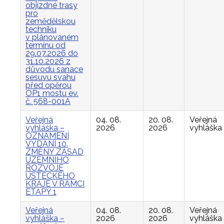
objízdné trasy
pro
zemědělskou
techniku
v plánovaném
termínu od
29.07.2026 do
31.10.2026 z
důvodu sanace
sesuvu svahu
před opěrou
OP1 mostu ev.
č. 568-001A
Veřejná
04. 08.
20. 08.
Veřejná
vyhláška –
2026
2026
vyhláška
OZNÁMENÍ
VYDÁNÍ 10.
ZMĚNY ZÁSAD
ÚZEMNÍHO
ROZVOJE
ÚSTECKÉHO
KRAJE V RÁMCI
ETAPY 1
Veřejná
04. 08.
20. 08.
Veřejná
vyhláška –
2026
2026
vyhláška