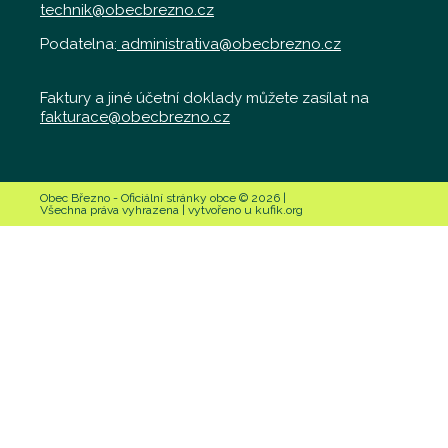
technik@obecbrezno.cz
Podatelna:
administrativa@obecbrezno.cz
Faktury a jiné účetní doklady můžete zasílat na
fakturace@obecbrezno.cz
Obec Březno - Oficiální stránky obce © 2026 |
Všechna práva vyhrazena | vytvořeno u kufik.org