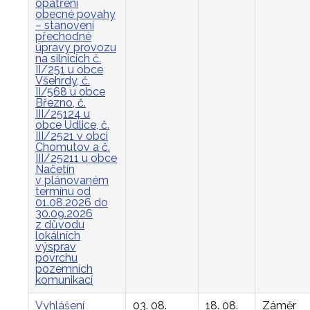
opatření
obecné povahy
– stanovení
přechodné
úpravy provozu
na silnicích č.
II/251 u obce
Všehrdy, č.
II/568 u obce
Březno, č.
III/25124 u
obce Údlice, č.
III/2521 v obci
Chomutov a č.
III/25211 u obce
Načetín
v plánovaném
termínu od
01.08.2026 do
30.09.2026
z důvodu
lokálních
výsprav
povrchu
pozemních
komunikací
Vyhlášení
03. 08.
18. 08.
Záměr