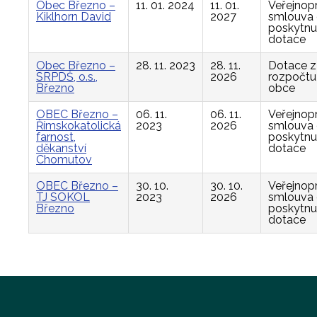
Obec Březno –
11. 01. 2024
11. 01.
Veřejnop
Kiklhorn David
2027
smlouva
poskytnu
dotace
Obec Březno –
28. 11. 2023
28. 11.
Dotace z
SRPDŠ, o.s.,
2026
rozpočtu
Březno
obce
OBEC Březno –
06. 11.
06. 11.
Veřejnop
Římskokatolická
2023
2026
smlouva
farnost,
poskytnu
děkanství
dotace
Chomutov
OBEC Březno –
30. 10.
30. 10.
Veřejnop
TJ SOKOL
2023
2026
smlouva
Březno
poskytnu
dotace