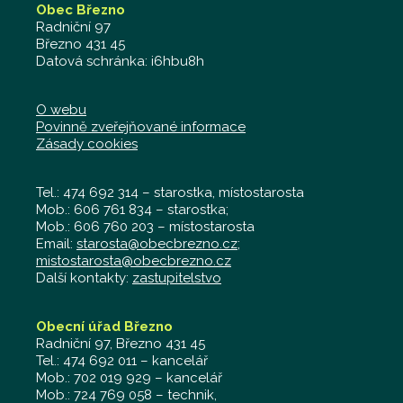
Obec Březno
Radniční 97
Březno 431 45
Datová schránka: i6hbu8h
O webu
Povinně zveřejňované informace
Zásady cookies
Tel.: 474 692 314 – starostka, místostarosta
Mob.: 606 761 834 – starostka;
Mob.: 606 760 203 – místostarosta
Email:
starosta@obecbrezno.cz
;
mistostarosta@obecbrezno.cz
Další kontakty:
zastupitelstvo
Obecní úřad Březno
Radniční 97, Březno 431 45
Tel.: 474 692 011 – kancelář
Mob.: 702 019 929 – kancelář
Mob.: 724 769 058 – technik,