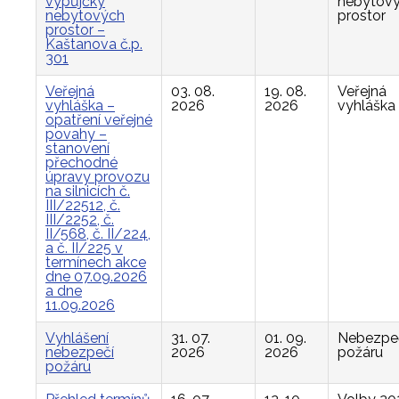
výpůjčky
nebytov
nebytových
prostor
prostor –
Kaštanova č.p.
301
Veřejná
03. 08.
19. 08.
Veřejná
vyhláška –
2026
2026
vyhláška
opatření veřejné
povahy –
stanovení
přechodné
úpravy provozu
na silnicích č.
III/22512, č.
III/2252, č.
II/568, č. II/224,
a č. II/225 v
termínech akce
dne 07.09.2026
a dne
11.09.2026
Vyhlášení
31. 07.
01. 09.
Nebezpe
nebezpečí
2026
2026
požáru
požáru