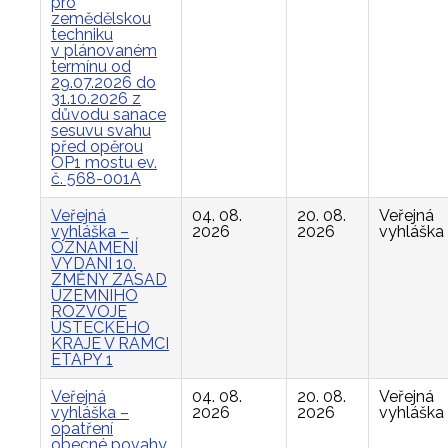
pro
zemědělskou
techniku
v plánovaném
termínu od
29.07.2026 do
31.10.2026 z
důvodu sanace
sesuvu svahu
před opěrou
OP1 mostu ev.
č. 568-001A
Veřejná
04. 08.
20. 08.
Veřejná
vyhláška –
2026
2026
vyhláška
OZNÁMENÍ
VYDÁNÍ 10.
ZMĚNY ZÁSAD
ÚZEMNÍHO
ROZVOJE
ÚSTECKÉHO
KRAJE V RÁMCI
ETAPY 1
Veřejná
04. 08.
20. 08.
Veřejná
vyhláška –
2026
2026
vyhláška
opatření
obecné povahy