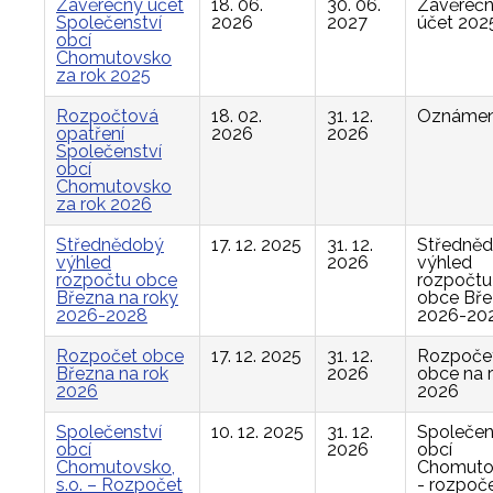
Závěrečný účet
18. 06.
30. 06.
Závěreč
Společenství
2026
2027
účet 202
obcí
Chomutovsko
za rok 2025
Rozpočtová
18. 02.
31. 12.
Oznámen
opatření
2026
2026
Společenství
obcí
Chomutovsko
za rok 2026
Střednědobý
17. 12. 2025
31. 12.
Středně
výhled
2026
výhled
rozpočtu obce
rozpočtu
Března na roky
obce Bř
2026-2028
2026-20
Rozpočet obce
17. 12. 2025
31. 12.
Rozpoče
Března na rok
2026
obce na 
2026
2026
Společenství
10. 12. 2025
31. 12.
Společen
obcí
2026
obcí
Chomutovsko,
Chomuto
s.o. – Rozpočet
- rozpoče