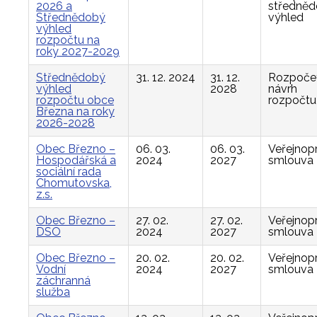
2026 a
středně
Střednědobý
výhled
výhled
rozpočtu na
roky 2027-2029
Střednědobý
31. 12. 2024
31. 12.
Rozpočet
výhled
2028
návrh
rozpočtu obce
rozpočtu
Března na roky
2026-2028
Obec Březno –
06. 03.
06. 03.
Veřejnop
Hospodářská a
2024
2027
smlouva
sociální rada
Chomutovska,
z.s.
Obec Březno –
27. 02.
27. 02.
Veřejnop
DSO
2024
2027
smlouva
Obec Březno –
20. 02.
20. 02.
Veřejnop
Vodní
2024
2027
smlouva
záchranná
služba