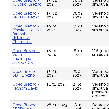
Obec Březno –
13. 02.
13. 02.
Veřejnop
TJ Sokol Březno
2024
2027
smlouva
Obec Březno –
13. 02.
13. 02.
Veřejnop
SRPDŠ Březno
2024
2027
smlouva
Obec Březno –
19. 01.
19. 01.
Veřejnop
Římskokatolická
2024
2027
smlouva
farnost –
děkanství
Chomutov
Obec Březno –
18. 01.
18. 01.
Veřejnop
Vodní
2024
2027
smlouva
záchranná
služba ČČK
Obec Březno –
15. 01.
15. 01.
Veřejnop
SDH Březno
2024
2027
smlouva
Obec Březno –
11. 01. 2024
11. 01.
Veřejnop
Kiklhorn David
2027
smlouva
poskytnu
dotace
Obec Březno –
28. 11. 2023
28. 11.
Dotace z
SRPDŠ, o.s.,
2026
rozpočtu