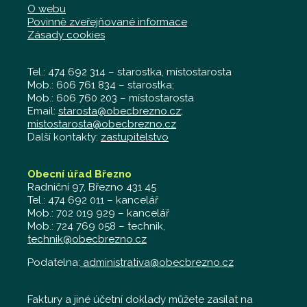
O webu
Povinně zveřejňované informace
Zásady cookies
Tel.: 474 692 314 – starostka, místostarosta
Mob.: 606 761 834 – starostka;
Mob.: 606 760 203 – místostarosta
Email:
starosta@obecbrezno.cz
;
mistostarosta@obecbrezno.cz
Další kontakty:
zastupitelstvo
Obecní úřad Březno
Radniční 97, Březno 431 45
Tel.: 474 692 011 – kancelář
Mob.: 702 019 929 – kancelář
Mob.: 724 769 058 – technik,
technik@obecbrezno.cz
Podatelna:
administrativa@obecbrezno.cz
Faktury a jiné účetní doklady můžete zasílat na