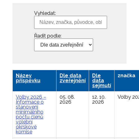
Vyhledat:
Řadit podle:
Název
Dle data
Dle
značka
příspěvku
zveřejnění
data
sejmutí
Volby 2026 –
05. 08.
12. 10.
Volby 20
Informace o
2026
2026
stanovení
minimálního
počtu členů
volební
okrskové
komise