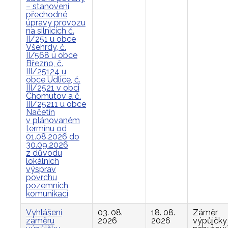
– stanovení
přechodné
úpravy provozu
na silnicích č.
II/251 u obce
Všehrdy, č.
II/568 u obce
Březno, č.
III/25124 u
obce Údlice, č.
III/2521 v obci
Chomutov a č.
III/25211 u obce
Načetín
v plánovaném
termínu od
01.08.2026 do
30.09.2026
z důvodu
lokálních
výsprav
povrchu
pozemních
komunikací
Vyhlášení
03. 08.
18. 08.
Záměr
záměru
2026
2026
výpůjčky