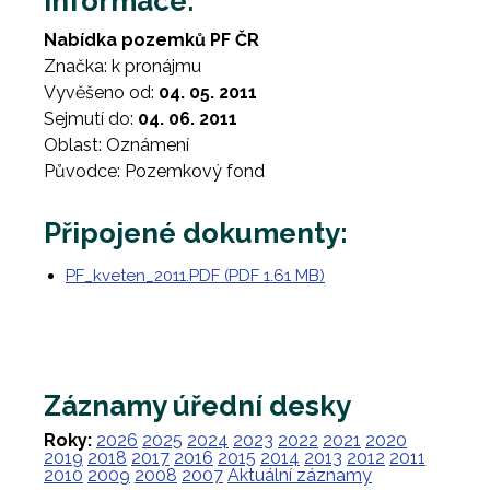
Informace:
Nabídka pozemků PF ČR
Značka: k pronájmu
Vyvěšeno od:
04. 05. 2011
Sejmutí do:
04. 06. 2011
Oblast: Oznámení
Původce: Pozemkový fond
Připojené dokumenty:
PF_kveten_2011.PDF (PDF 1.61 MB)
Záznamy úřední desky
Roky:
2026
2025
2024
2023
2022
2021
2020
2019
2018
2017
2016
2015
2014
2013
2012
2011
2010
2009
2008
2007
Aktuální záznamy