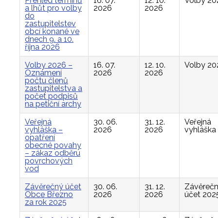
Přehled termínů
16. 07.
12. 10.
Volby 20
a lhůt pro volby
2026
2026
do
zastupitelstev
obcí konané ve
dnech 9. a 10.
října 2026
Volby 2026 –
16. 07.
12. 10.
Volby 20
Oznámení
2026
2026
počtu členů
zastupitelstva a
počet podpisů
na petiční archy
Veřejná
30. 06.
31. 12.
Veřejná
vyhláška –
2026
2026
vyhláška
opatření
obecné povahy
– zákaz odběru
povrchových
vod
Závěrečný účet
30. 06.
31. 12.
Závěreč
Obce Březno
2026
2026
účet 202
za rok 2025