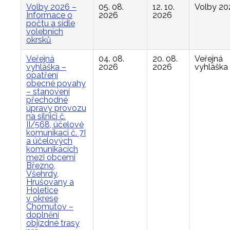
Volby 2026 –
05. 08.
12. 10.
Volby 20
Informace o
2026
2026
počtu a sídle
volebních
okrsků
Veřejná
04. 08.
20. 08.
Veřejná
vyhláška –
2026
2026
vyhláška
opatření
obecné povahy
– stanovení
přechodné
úpravy provozu
na silnici č.
II/568, účelové
komunikaci č. 7I
a účelových
komunikacích
mezi obcemi
Březno,
Všehrdy,
Hrušovany a
Holetice
v okrese
Chomutov –
doplnění
objízdné trasy