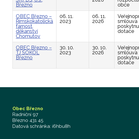
Březno
obce
OBEC Březno –
06. 11.
06. 11.
Veřejnop
Římskokatolická
2023
2026
smlouva
farnost,
poskytnu
děkanství
dotace
Chomutov
OBEC Březno –
30. 10.
30. 10.
Veřejnop
TJ SOKOL
2023
2026
smlouva
Březno
poskytnu
dotace
Obec Březno
Radniční 97
Březno 431 45
Datová schránka: i6hbu8h