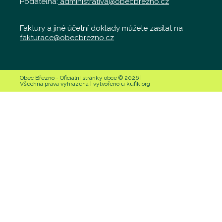
Podatelna:
administrativa@obecbrezno.cz
Faktury a jiné účetní doklady můžete zasílat na
fakturace@obecbrezno.cz
Obec Březno - Oficiální stránky obce © 2026 |
Všechna práva vyhrazena | vytvořeno u kufik.org