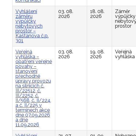
komunikací
Vyhlášení
03. 08.
18. 08.
Záměr
záměru
2026
2026
výpůjčky
výpůjčky
nebytov
nebytových
prostor
prostor –
Kaštanova č.p.
301
Veřejná
03. 08.
19. 08.
Veřejná
vyhláška –
2026
2026
vyhláška
opatření veřejné
povahy –
stanovení
přechodné
úpravy provozu
na silnicích č.
III/22512, č.
III/2252, č.
II/568, č. II/224,
a č. II/225 v
termínech akce
dne 07.09.2026
a dne
11.09.2026
Vyhlášení
31. 07.
01. 09.
Nebezpe