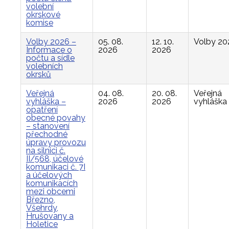
volební
okrskové
komise
Volby 2026 –
05. 08.
12. 10.
Volby 20
Informace o
2026
2026
počtu a sídle
volebních
okrsků
Veřejná
04. 08.
20. 08.
Veřejná
vyhláška –
2026
2026
vyhláška
opatření
obecné povahy
– stanovení
přechodné
úpravy provozu
na silnici č.
II/568, účelové
komunikaci č. 7I
a účelových
komunikacích
mezi obcemi
Březno,
Všehrdy,
Hrušovany a
Holetice