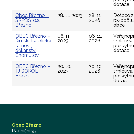
dotace
Obec Březno –
28. 11. 2023
28. 11.
Dotace z
SRPDŠ, o.s.,
2026
rozpočtu
Březno
obce
OBEC Březno –
06. 11.
06. 11.
Veřejnop
Římskokatolická
2023
2026
smlouva
farnost,
poskytnu
děkanství
dotace
Chomutov
OBEC Březno –
30. 10.
30. 10.
Veřejnop
TJ SOKOL
2023
2026
smlouva
Březno
poskytnu
dotace
Obec Březno
Radniční 97