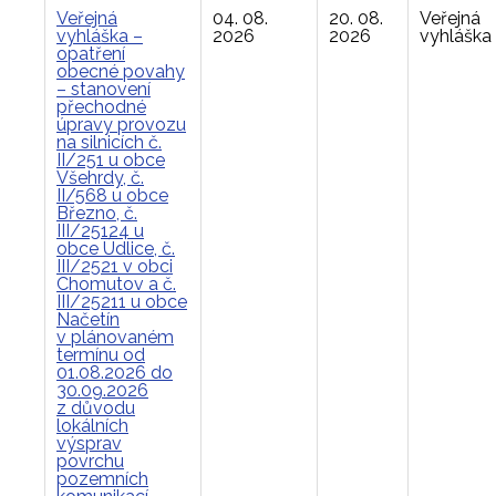
Veřejná
04. 08.
20. 08.
Veřejná
vyhláška –
2026
2026
vyhláška
opatření
obecné povahy
– stanovení
přechodné
úpravy provozu
na silnicích č.
II/251 u obce
Všehrdy, č.
II/568 u obce
Březno, č.
III/25124 u
obce Údlice, č.
III/2521 v obci
Chomutov a č.
III/25211 u obce
Načetín
v plánovaném
termínu od
01.08.2026 do
30.09.2026
z důvodu
lokálních
výsprav
povrchu
pozemních