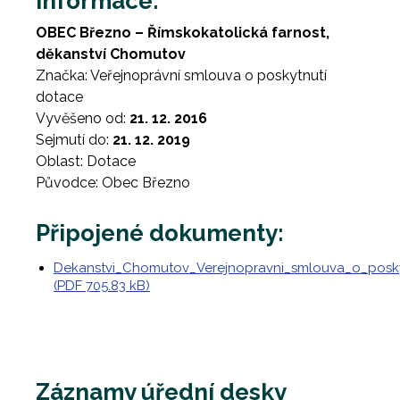
Informace:
OBEC Březno – Římskokatolická farnost,
děkanství Chomutov
Značka: Veřejnoprávní smlouva o poskytnutí
dotace
Vyvěšeno od:
21. 12. 2016
Sejmutí do:
21. 12. 2019
Oblast: Dotace
Původce: Obec Březno
Připojené dokumenty:
Dekanstvi_Chomutov_Verejnopravni_smlouva_o_posk
(PDF 705.83 kB)
Záznamy úřední desky