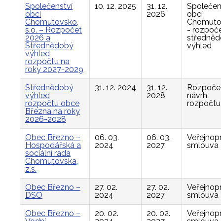
Společenství
10. 12. 2025
31. 12.
Společen
obcí
2026
obcí
Chomutovsko,
Chomuto
s.o. – Rozpočet
- rozpoče
2026 a
středně
Střednědobý
výhled
výhled
rozpočtu na
roky 2027-2029
Střednědobý
31. 12. 2024
31. 12.
Rozpočet
výhled
2028
návrh
rozpočtu obce
rozpočtu
Března na roky
2026-2028
Obec Březno –
06. 03.
06. 03.
Veřejnop
Hospodářská a
2024
2027
smlouva
sociální rada
Chomutovska,
z.s.
Obec Březno –
27. 02.
27. 02.
Veřejnop
DSO
2024
2027
smlouva
Obec Březno –
20. 02.
20. 02.
Veřejnop