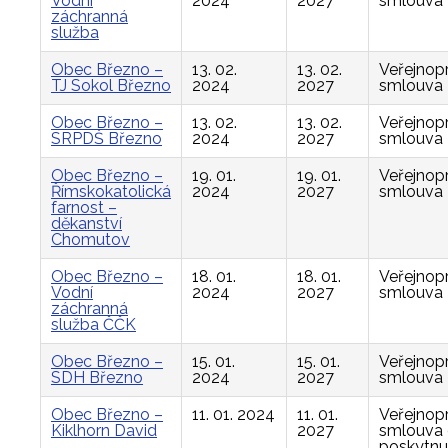
Vodní
2024
2027
smlouva
záchranná
služba
Obec Březno –
13. 02.
13. 02.
Veřejnop
TJ Sokol Březno
2024
2027
smlouva
Obec Březno –
13. 02.
13. 02.
Veřejnop
SRPDŠ Březno
2024
2027
smlouva
Obec Březno –
19. 01.
19. 01.
Veřejnop
Římskokatolická
2024
2027
smlouva
farnost –
děkanství
Chomutov
Obec Březno –
18. 01.
18. 01.
Veřejnop
Vodní
2024
2027
smlouva
záchranná
služba ČČK
Obec Březno –
15. 01.
15. 01.
Veřejnop
SDH Březno
2024
2027
smlouva
Obec Březno –
11. 01. 2024
11. 01.
Veřejnop
Kiklhorn David
2027
smlouva
poskytnu