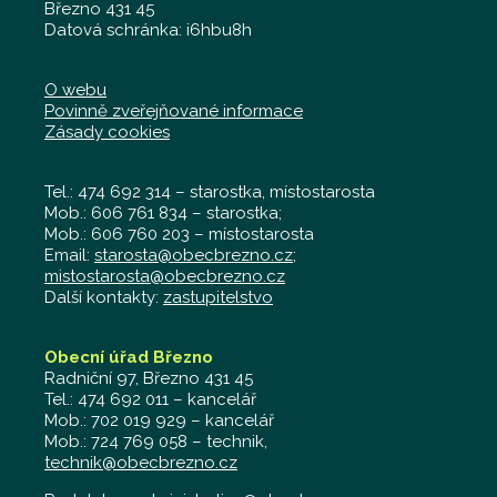
Březno 431 45
Datová schránka: i6hbu8h
O webu
Povinně zveřejňované informace
Zásady cookies
Tel.: 474 692 314 – starostka, místostarosta
Mob.: 606 761 834 – starostka;
Mob.: 606 760 203 – místostarosta
Email:
starosta@obecbrezno.cz
;
mistostarosta@obecbrezno.cz
Další kontakty:
zastupitelstvo
Obecní úřad Březno
Radniční 97, Březno 431 45
Tel.: 474 692 011 – kancelář
Mob.: 702 019 929 – kancelář
Mob.: 724 769 058 – technik,
technik@obecbrezno.cz