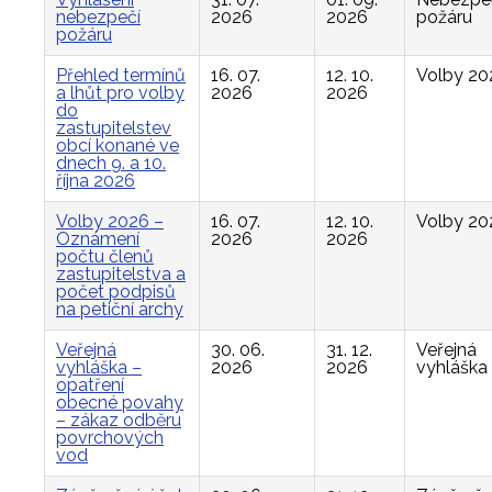
nebezpečí
2026
2026
požáru
požáru
Přehled termínů
16. 07.
12. 10.
Volby 20
a lhůt pro volby
2026
2026
do
zastupitelstev
obcí konané ve
dnech 9. a 10.
října 2026
Volby 2026 –
16. 07.
12. 10.
Volby 20
Oznámení
2026
2026
počtu členů
zastupitelstva a
počet podpisů
na petiční archy
Veřejná
30. 06.
31. 12.
Veřejná
vyhláška –
2026
2026
vyhláška
opatření
obecné povahy
– zákaz odběru
povrchových
vod