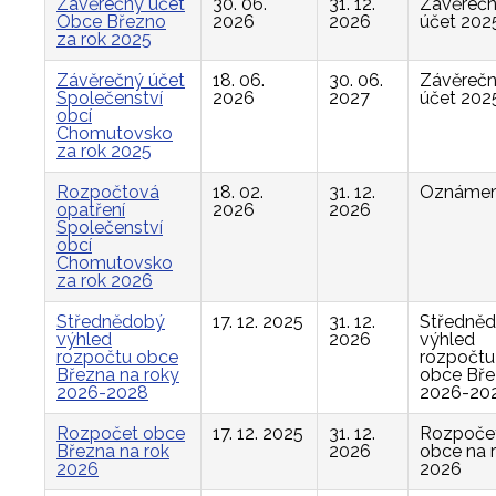
Závěrečný účet
30. 06.
31. 12.
Závěreč
Obce Březno
2026
2026
účet 202
za rok 2025
Závěrečný účet
18. 06.
30. 06.
Závěreč
Společenství
2026
2027
účet 202
obcí
Chomutovsko
za rok 2025
Rozpočtová
18. 02.
31. 12.
Oznámen
opatření
2026
2026
Společenství
obcí
Chomutovsko
za rok 2026
Střednědobý
17. 12. 2025
31. 12.
Středně
výhled
2026
výhled
rozpočtu obce
rozpočtu
Března na roky
obce Bř
2026-2028
2026-20
Rozpočet obce
17. 12. 2025
31. 12.
Rozpoče
Března na rok
2026
obce na 
2026
2026