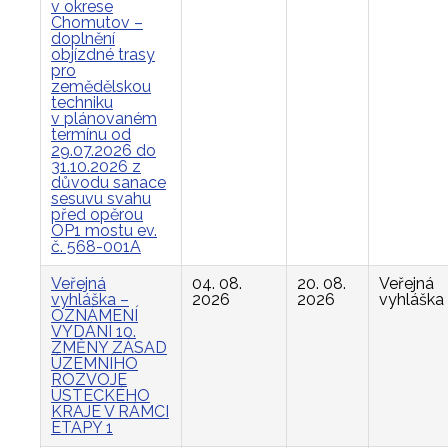
v okrese
Chomutov –
doplnění
objízdné trasy
pro
zemědělskou
techniku
v plánovaném
termínu od
29.07.2026 do
31.10.2026 z
důvodu sanace
sesuvu svahu
před opěrou
OP1 mostu ev.
č. 568-001A
Veřejná
04. 08.
20. 08.
Veřejná
vyhláška –
2026
2026
vyhláška
OZNÁMENÍ
VYDÁNÍ 10.
ZMĚNY ZÁSAD
ÚZEMNÍHO
ROZVOJE
ÚSTECKÉHO
KRAJE V RÁMCI
ETAPY 1