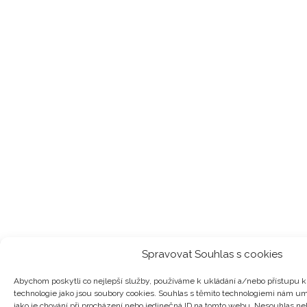
Spravovat Souhlas s cookies
Abychom poskytli co nejlepší služby, používáme k ukládání a/nebo přístupu k 
technologie jako jsou soubory cookies. Souhlas s těmito technologiemi nám um
jako je chování při procházení nebo jedinečná ID na tomto webu. Nesouhlas n