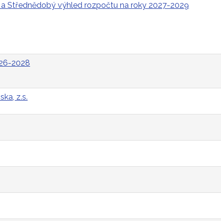
 a Střednědobý výhled rozpočtu na roky 2027-2029
026-2028
ka, z.s.