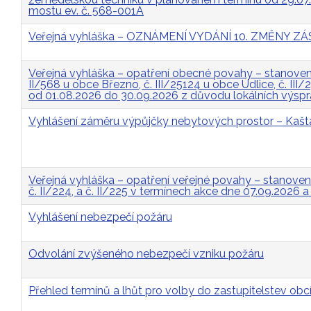
mostu ev. č. 568-001A
Veřejná vyhláška – OZNÁMENÍ VYDÁNÍ 10. ZMĚNY
Veřejná vyhláška – opatření obecné povahy – stanovení 
II/568 u obce Březno, č. III/25124 u obce Údlice, č. II
od 01.08.2026 do 30.09.2026 z důvodu lokálních výsp
Vyhlášení záměru výpůjčky nebytových prostor – Kašt
Veřejná vyhláška – opatření veřejné povahy – stanovení p
č. II/224, a č. II/225 v termínech akce dne 07.09.2026 
Vyhlášení nebezpečí požáru
Odvolání zvýšeného nebezpečí vzniku požáru
Přehled termínů a lhůt pro volby do zastupitelstev obcí