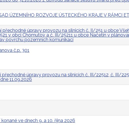
 ZÁSAD ÚZEMNÍHO ROZVOJE ÚSTECKÉHO KRAJE V RÁMCI ET
přechodné úpravy provozu na silnicích č. II/251 u obce Všeh
I/2521 v obci Chomutov a č. III/25211 u obce Načetín v pláno
rav povrchu pozemních komunikací
anova č.p. 301
řechodné úpravy provozu na silnicích č. III/22512, č. III/2252
a dne 11.09.2026
 konané ve dnech 9. a 10. října 2026