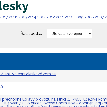
desky
2017
2016
2015
2014
2013
2012
2011
2010
2009
2008
2007
A
Řadit podle:
 členů volební okrskové komise
ků
přechodné úpravy provozu na silnici č. II/568, účelové komun
Hrušovany a Holetice v okrese Chomutov – doplnění objízdn
.2026 do 31.10.2026 z důvodu sanace sesuvu svahu před op