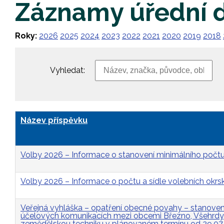
Záznamy úřední 
Roky:
2026
2025
2024
2023
2022
2021
2020
2019
2018
Vyhledat:
Název příspěvku
Volby 2026 – Informace o stanovení minimálního počtu
Volby 2026 – Informace o počtu a sídle volebních okrs
Veřejná vyhláška – opatření obecné povahy – stanovení 
účelových komunikacích mezi obcemi Březno, Všehrdy, 
zemědělskou techniku v plánovaném termínu od 29.07