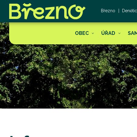
Březno
Deněti
OBEC
ÚŘAD
SA