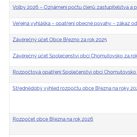
Volby 2026 – Oznámení počtu členů zastupitelstva a p
Veřejná vyhláška – opatření obecné povahy – zákaz 
Závěrečný účet Obce Březno za rok 2025
Závěrečný účet Společenství obcí Chomutovsko za ro
Rozpočtová opatření Společenství obcí Chomutovsko 
Střednědobý výhled rozpočtu obce Března na roky 2
Rozpočet obce Března na rok 2026