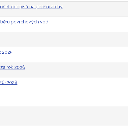
očet podpisů na petiční archy
odběru povrchových vod
k 2025
za rok 2026
026-2028