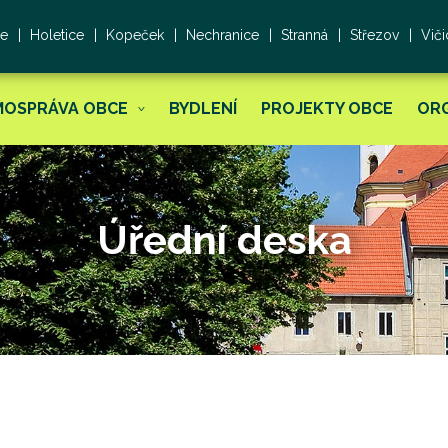
ce
Holetice
Kopeček
Nechranice
Stranná
Střezov
Viči
MOSPRÁVA OBCE
BYDLENÍ
PROJEKTY OBCE
OR
Úřední deska