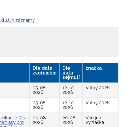
ktuální záznamy
Dle data
Dle
značka
zveřejnění
data
sejmutí
05. 08.
12. 10.
Volby 2026
2026
2026
05. 08.
12. 10.
Volby 2026
2026
2026
ikaci č. 7I a
04. 08.
20. 08.
Veřejná
é trasy pro
2026
2026
vyhláška
ěrou OP1