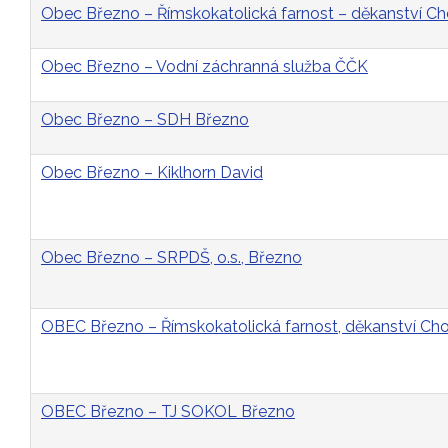
Obec Březno – Římskokatolická farnost – děkanství 
Obec Březno – Vodní záchranná služba ČČK
Obec Březno – SDH Březno
Obec Březno – Kiklhorn David
Obec Březno – SRPDŠ, o.s., Březno
OBEC Březno – Římskokatolická farnost, děkanství C
OBEC Březno – TJ SOKOL Březno