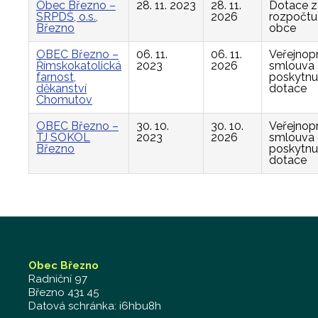
Obec Březno –
28. 11. 2023
28. 11.
Dotace z
SRPDŠ, o.s.,
2026
rozpočtu
Březno
obce
OBEC Březno –
06. 11.
06. 11.
Veřejnop
Římskokatolická
2023
2026
smlouva
farnost,
poskytnu
děkanství
dotace
Chomutov
OBEC Březno –
30. 10.
30. 10.
Veřejnop
TJ SOKOL
2023
2026
smlouva
Březno
poskytnu
dotace
Obec Březno
Radniční 97
Březno 431 45
Datová schránka: i6hbu8h