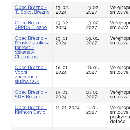
Obec Březno –
13. 02.
13. 02.
Veřejnop
TJ Sokol Březno
2024
2027
smlouva
Obec Březno –
13. 02.
13. 02.
Veřejnop
SRPDŠ Březno
2024
2027
smlouva
Obec Březno –
19. 01.
19. 01.
Veřejnop
Římskokatolická
2024
2027
smlouva
farnost –
děkanství
Chomutov
Obec Březno –
18. 01.
18. 01.
Veřejnop
Vodní
2024
2027
smlouva
záchranná
služba ČČK
Obec Březno –
15. 01.
15. 01.
Veřejnop
SDH Březno
2024
2027
smlouva
Obec Březno –
11. 01. 2024
11. 01.
Veřejnop
Kiklhorn David
2027
smlouva
poskytnu
dotace