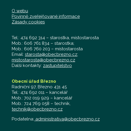
O webu
Povinně zveřejňované informace
Zásady cookies
Tel.: 474 692 314 – starostka, místostarosta
Mob.: 606 761 834 – starostka;
Mob.: 606 760 203 – místostarosta
Email:
starosta@obecbrezno.cz
;
mistostarosta@obecbrezno.cz
Další kontakty:
zastupitelstvo
Obecní úřad Březno
Radniční 97, Březno 431 45
Tel.: 474 692 011 – kancelář
Mob.: 702 019 929 – kancelář
Mob.: 724 769 058 – technik,
technik@obecbrezno.cz
Podatelna:
administrativa@obecbrezno.cz