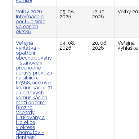
komise
Volby 2026 –
05. 08.
12. 10.
Volby 20
Informace o
2026
2026
počtu a sídle
volebních
okrsků
Veřejná
04. 08.
20. 08.
Veřejná
vyhláška –
2026
2026
vyhláška
opatření
obecné povahy
– stanovení
přechodné
úpravy provozu
na silnici č.
II/568, účelové
komunikaci č. 7I
a účelových
komunikacích
mezi obcemi
Březno,
Všehrdy,
Hrušovany a
Holetice
v okrese
Chomutov –
doplnění