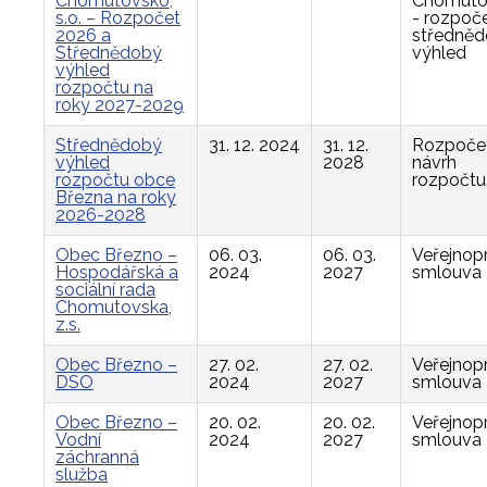
Chomutovsko,
Chomuto
s.o. – Rozpočet
- rozpoče
2026 a
středně
Střednědobý
výhled
výhled
rozpočtu na
roky 2027-2029
Střednědobý
31. 12. 2024
31. 12.
Rozpočet
výhled
2028
návrh
rozpočtu obce
rozpočtu
Března na roky
2026-2028
Obec Březno –
06. 03.
06. 03.
Veřejnop
Hospodářská a
2024
2027
smlouva
sociální rada
Chomutovska,
z.s.
Obec Březno –
27. 02.
27. 02.
Veřejnop
DSO
2024
2027
smlouva
Obec Březno –
20. 02.
20. 02.
Veřejnop
Vodní
2024
2027
smlouva
záchranná
služba