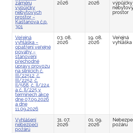
záměru
2026
2026
výpůjčky
výpůjčky
nebytov
nebytových
prostor
prostor –
Kaštanova č.p.
301
Veřejná
03. 08.
19. 08.
Veřejná
vyhláška –
2026
2026
vyhláška
opatření veřejné
povahy –
stanovení
přechodné
úpravy provozu
na silnicích č.
III/22512, č.
III/2252, č.
II/568, č. II/224,
a č. II/225 v
termínech akce
dne 07.09.2026
a dne
11.09.2026
Vyhlášení
31. 07.
01. 09.
Nebezpe
nebezpečí
2026
2026
požáru
požáru