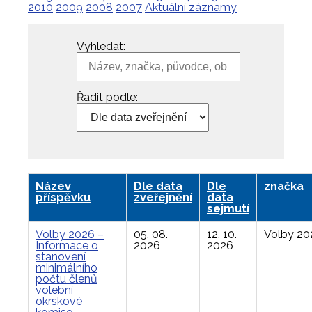
2010
2009
2008
2007
Aktuální záznamy
Vyhledat:
Řadit podle:
Název
Dle data
Dle
značka
příspěvku
zveřejnění
data
sejmutí
Volby 2026 –
05. 08.
12. 10.
Volby 20
Informace o
2026
2026
stanovení
minimálního
počtu členů
volební
okrskové