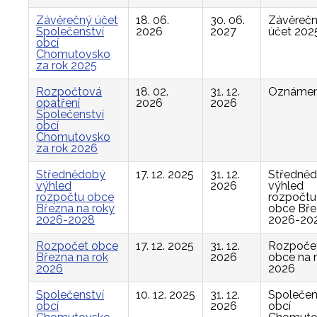
Závěrečný účet
18. 06.
30. 06.
Závěreč
Společenství
2026
2027
účet 202
obcí
Chomutovsko
za rok 2025
Rozpočtová
18. 02.
31. 12.
Oznámen
opatření
2026
2026
Společenství
obcí
Chomutovsko
za rok 2026
Střednědobý
17. 12. 2025
31. 12.
Středně
výhled
2026
výhled
rozpočtu obce
rozpočtu
Března na roky
obce Bř
2026-2028
2026-20
Rozpočet obce
17. 12. 2025
31. 12.
Rozpoče
Března na rok
2026
obce na 
2026
2026
Společenství
10. 12. 2025
31. 12.
Společen
obcí
2026
obcí