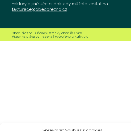
Faktury a jiné účetní doklady můžete zasílat na
fakturace@obecbrezno.cz
Obec Březno - Oficiální stránky obce © 2026 |
Všechna práva vyhrazena | vytvořeno u kufik.org
Spravovat Souhlas s cookies