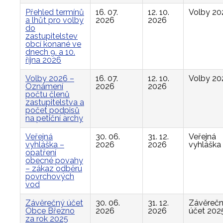
Přehled termínů
16. 07.
12. 10.
Volby 20
a lhůt pro volby
2026
2026
do
zastupitelstev
obcí konané ve
dnech 9. a 10.
října 2026
Volby 2026 –
16. 07.
12. 10.
Volby 20
Oznámení
2026
2026
počtu členů
zastupitelstva a
počet podpisů
na petiční archy
Veřejná
30. 06.
31. 12.
Veřejná
vyhláška –
2026
2026
vyhláška
opatření
obecné povahy
– zákaz odběru
povrchových
vod
Závěrečný účet
30. 06.
31. 12.
Závěreč
Obce Březno
2026
2026
účet 202
za rok 2025