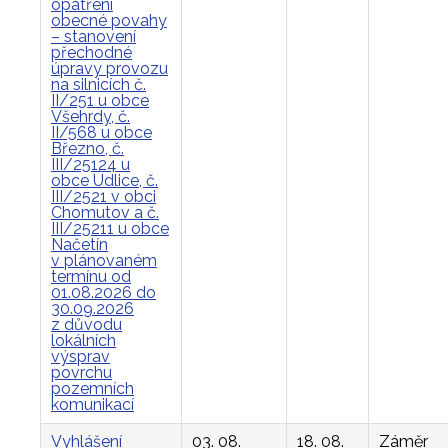
opatření
obecné povahy
– stanovení
přechodné
úpravy provozu
na silnicích č.
II/251 u obce
Všehrdy, č.
II/568 u obce
Březno, č.
III/25124 u
obce Údlice, č.
III/2521 v obci
Chomutov a č.
III/25211 u obce
Načetín
v plánovaném
termínu od
01.08.2026 do
30.09.2026
z důvodu
lokálních
výsprav
povrchu
pozemních
komunikací
Vyhlášení
03. 08.
18. 08.
Záměr