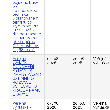
objízdné trasy
pro
zemědělskou
techniku
v plánovaném
termínu od
29.07.2026 do
31.10.2026 z
důvodu sanace
sesuvu svahu
před opěrou
OP1 mostu ev.
č. 568-001A
Veřejná
04. 08.
20. 08.
Veřejná
vyhláška –
2026
2026
vyhláška
OZNÁMENÍ
VYDÁNÍ 10.
ZMĚNY ZÁSAD
ÚZEMNÍHO
ROZVOJE
ÚSTECKÉHO
KRAJE V RÁMCI
ETAPY 1
Veřejná
04. 08.
20. 08.
Veřejná
vyhláška –
2026
2026
vyhláška