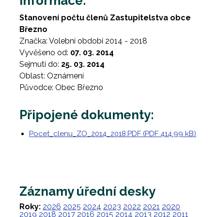
Informace:
Stanovení počtu členů Zastupitelstva obce
Březno
Značka: Volební období 2014 - 2018
Vyvěšeno od:
07. 03. 2014
Sejmutí do:
25. 03. 2014
Oblast: Oznámení
Původce: Obec Březno
Připojené dokumenty:
Pocet_clenu_ZO_2014_2018.PDF (PDF 414.99 kB)
Záznamy úřední desky
Roky:
2026
2025
2024
2023
2022
2021
2020
2019
2018
2017
2016
2015
2014
2013
2012
2011