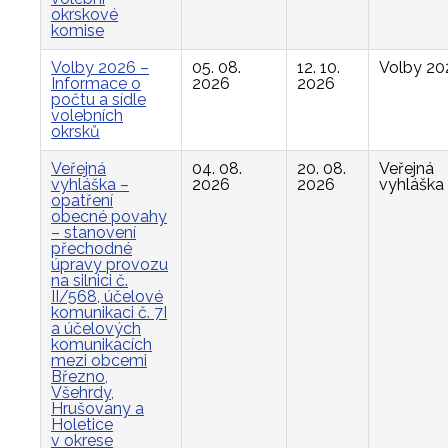
okrskové
komise
Volby 2026 –
05. 08.
12. 10.
Volby 20
Informace o
2026
2026
počtu a sídle
volebních
okrsků
Veřejná
04. 08.
20. 08.
Veřejná
vyhláška –
2026
2026
vyhláška
opatření
obecné povahy
– stanovení
přechodné
úpravy provozu
na silnici č.
II/568, účelové
komunikaci č. 7I
a účelových
komunikacích
mezi obcemi
Březno,
Všehrdy,
Hrušovany a
Holetice
v okrese