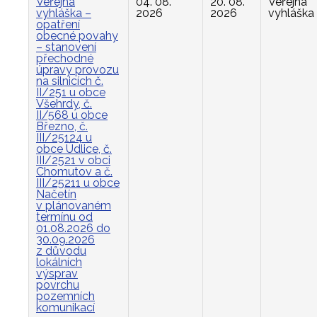
Veřejná
04. 08.
20. 08.
Veřejná
vyhláška –
2026
2026
vyhláška
opatření
obecné povahy
– stanovení
přechodné
úpravy provozu
na silnicích č.
II/251 u obce
Všehrdy, č.
II/568 u obce
Březno, č.
III/25124 u
obce Údlice, č.
III/2521 v obci
Chomutov a č.
III/25211 u obce
Načetín
v plánovaném
termínu od
01.08.2026 do
30.09.2026
z důvodu
lokálních
výsprav
povrchu
pozemních
komunikací