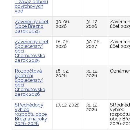
– zákaz odběru
povrchových
vod
Závěrečný účet
30. 06.
31. 12.
Závěreč
Obce Březno
2026
2026
účet 202
za rok 2025
Závěrečný účet
18. 06.
30. 06.
Závěreč
Společenství
2026
2027
účet 202
obcí
Chomutovsko
za rok 2025
Rozpočtová
18. 02.
31. 12.
Oznámen
opatření
2026
2026
Společenství
obcí
Chomutovsko
za rok 2026
Střednědobý
17. 12. 2025
31. 12.
Středně
výhled
2026
výhled
rozpočtu obce
rozpočtu
Března na roky
obce Bř
2026-2028
2026-20