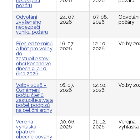
nebezpečí
2026
2026
požáru
požáru
Odvolání
24. 07.
07. 08.
Odvolání
zvýšeného
2026
2026
požáry
nebezpečí
vzniku požáru
Přehled termínů
16. 07.
12. 10.
Volby 20
a lhůt pro volby
2026
2026
do
zastupitelstev
obcí konané ve
dnech 9. a 10.
října 2026
Volby 2026 –
16. 07.
12. 10.
Volby 20
Oznámení
2026
2026
počtu členů
zastupitelstva a
počet podpisů
na petiční archy
Veřejná
30. 06.
31. 12.
Veřejná
vyhláška –
2026
2026
vyhláška
opatření
obecné povahy