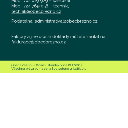
Mob.: 702 019 929 – kancelář
Mob.: 724 769 058 – technik,
technik@obecbrezno.cz
Podatelna:
administrativa@obecbrezno.cz
Faktury a jiné účetní doklady můžete zasílat na
fakturace@obecbrezno.cz
Obec Březno - Oficiální stránky obce © 2026 |
Všechna práva vyhrazena | vytvořeno u kufik.org