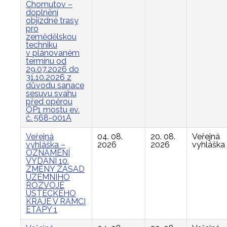
Chomutov –
doplnění
objízdné trasy
pro
zemědělskou
techniku
v plánovaném
termínu od
29.07.2026 do
31.10.2026 z
důvodu sanace
sesuvu svahu
před opěrou
OP1 mostu ev.
č. 568-001A
Veřejná
04. 08.
20. 08.
Veřejná
vyhláška –
2026
2026
vyhláška
OZNÁMENÍ
VYDÁNÍ 10.
ZMĚNY ZÁSAD
ÚZEMNÍHO
ROZVOJE
ÚSTECKÉHO
KRAJE V RÁMCI
ETAPY 1