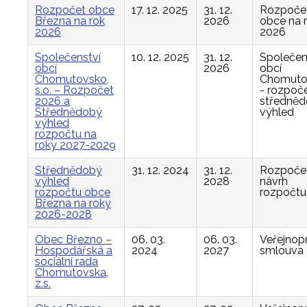
Rozpočet obce
17. 12. 2025
31. 12.
Rozpoče
Března na rok
2026
obce na 
2026
2026
Společenství
10. 12. 2025
31. 12.
Společen
obcí
2026
obcí
Chomutovsko,
Chomuto
s.o. – Rozpočet
- rozpoče
2026 a
středně
Střednědobý
výhled
výhled
rozpočtu na
roky 2027-2029
Střednědobý
31. 12. 2024
31. 12.
Rozpočet
výhled
2028
návrh
rozpočtu obce
rozpočtu
Března na roky
2026-2028
Obec Březno –
06. 03.
06. 03.
Veřejnop
Hospodářská a
2024
2027
smlouva
sociální rada
Chomutovska,
z.s.