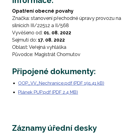
Informace:
Opatření obecné povahy
Značka: stanovení přechodné úpravy provozu na
silnicích III/22512 a II/568
Vyvěšeno od:
01. 08. 2022
Sejmutí do:
17. 08. 2022
Oblast: Veřejná vyhláška
Původce: Magistrát Chomutov
Připojené dokumenty:
OOP_VV_Nechranice.pdf (PDF 191.41 kB)
Plánek PUP.pdf (PDF 2.4 MB)
Záznamy úřední desky