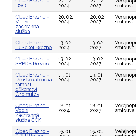
Obec Březno –
27. 02.
27. 02.
Veřejnop
DSO
2024
2027
smlouva
Obec Březno –
20. 02.
20. 02.
Veřejnop
Vodní
2024
2027
smlouva
záchranná
služba
Obec Březno –
13. 02.
13. 02.
Veřejnop
TJ Sokol Březno
2024
2027
smlouva
Obec Březno –
13. 02.
13. 02.
Veřejnop
SRPDŠ Březno
2024
2027
smlouva
Obec Březno –
19. 01.
19. 01.
Veřejnop
Římskokatolická
2024
2027
smlouva
farnost –
děkanství
Chomutov
Obec Březno –
18. 01.
18. 01.
Veřejnop
Vodní
2024
2027
smlouva
záchranná
služba ČČK
Obec Březno –
15. 01.
15. 01.
Veřejnop