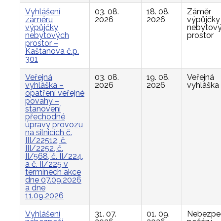
Vyhlášení
03. 08.
18. 08.
Záměr
záměru
2026
2026
výpůjčky
výpůjčky
nebytov
nebytových
prostor
prostor –
Kaštanova č.p.
301
Veřejná
03. 08.
19. 08.
Veřejná
vyhláška –
2026
2026
vyhláška
opatření veřejné
povahy –
stanovení
přechodné
úpravy provozu
na silnicích č.
III/22512, č.
III/2252, č.
II/568, č. II/224,
a č. II/225 v
termínech akce
dne 07.09.2026
a dne
11.09.2026
Vyhlášení
31. 07.
01. 09.
Nebezpe