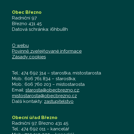
Obec Březno
Radniční 97
Březno 431 45
Datová schránka: i6hbu8h
O webu
Povinně zveřejňované informace
Zásady cookies
Tel.: 474 692 314 – starostka, místostarosta
Mob.: 606 761 834 – starostka;
Mob.: 606 760 203 – místostarosta
Email:
starosta@obecbrezno.cz
;
mistostarosta@obecbrezno.cz
Další kontakty:
zastupitelstvo
Obecní úřad Březno
Radniční 97, Březno 431 45
Tel.: 474 692 011 – kancelář