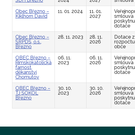
SDH Březno
2024
2027
smlouva
Obec Březno –
11. 01. 2024
11. 01.
Veřejnop
Kiklhorn David
2027
smlouva
poskytnu
dotace
Obec Březno –
28. 11. 2023
28. 11.
Dotace z
SRPDŠ, o.s.,
2026
rozpočtu
Březno
obce
OBEC Březno –
06. 11.
06. 11.
Veřejnop
Římskokatolická
2023
2026
smlouva
farnost,
poskytnu
děkanství
dotace
Chomutov
OBEC Březno –
30. 10.
30. 10.
Veřejnop
TJ SOKOL
2023
2026
smlouva
Březno
poskytnu
dotace