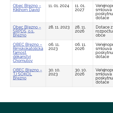
Obec Březno –
11. 01. 2024
11. 01.
Veřejnop
Kiklhorn David
2027
smlouva
poskytnu
dotace
Obec Březno –
28. 11. 2023
28. 11.
Dotace z
SRPDŠ, o.s.,
2026
rozpočtu
Březno
obce
OBEC Březno –
06. 11.
06. 11.
Veřejnop
Římskokatolická
2023
2026
smlouva
farnost,
poskytnu
děkanství
dotace
Chomutov
OBEC Březno –
30. 10.
30. 10.
Veřejnop
TJ SOKOL
2023
2026
smlouva
Březno
poskytnu
dotace