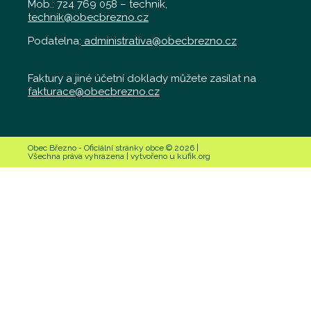
Mob.: 724 769 058 – technik,
technik@obecbrezno.cz
Podatelna:
administrativa@obecbrezno.cz
Faktury a jiné účetní doklady můžete zasílat na
fakturace@obecbrezno.cz
Obec Březno - Oficiální stránky obce © 2026 |
Všechna práva vyhrazena | vytvořeno u kufik.org