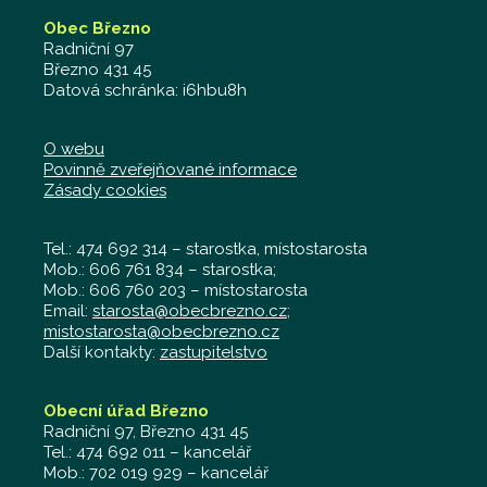
Obec Březno
Radniční 97
Březno 431 45
Datová schránka: i6hbu8h
O webu
Povinně zveřejňované informace
Zásady cookies
Tel.: 474 692 314 – starostka, místostarosta
Mob.: 606 761 834 – starostka;
Mob.: 606 760 203 – místostarosta
Email:
starosta@obecbrezno.cz
;
mistostarosta@obecbrezno.cz
Další kontakty:
zastupitelstvo
Obecní úřad Březno
Radniční 97, Březno 431 45
Tel.: 474 692 011 – kancelář
Mob.: 702 019 929 – kancelář