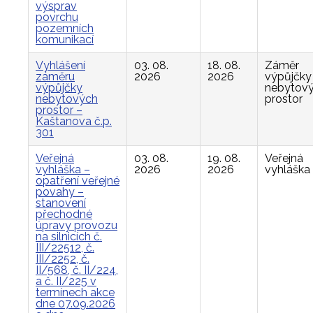
výsprav
povrchu
pozemních
komunikací
Vyhlášení
03. 08.
18. 08.
Záměr
záměru
2026
2026
výpůjčky
výpůjčky
nebytov
nebytových
prostor
prostor –
Kaštanova č.p.
301
Veřejná
03. 08.
19. 08.
Veřejná
vyhláška –
2026
2026
vyhláška
opatření veřejné
povahy –
stanovení
přechodné
úpravy provozu
na silnicích č.
III/22512, č.
III/2252, č.
II/568, č. II/224,
a č. II/225 v
termínech akce
dne 07.09.2026