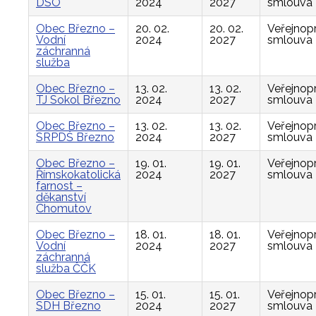
DSO
2024
2027
smlouva
Obec Březno –
20. 02.
20. 02.
Veřejnop
Vodní
2024
2027
smlouva
záchranná
služba
Obec Březno –
13. 02.
13. 02.
Veřejnop
TJ Sokol Březno
2024
2027
smlouva
Obec Březno –
13. 02.
13. 02.
Veřejnop
SRPDŠ Březno
2024
2027
smlouva
Obec Březno –
19. 01.
19. 01.
Veřejnop
Římskokatolická
2024
2027
smlouva
farnost –
děkanství
Chomutov
Obec Březno –
18. 01.
18. 01.
Veřejnop
Vodní
2024
2027
smlouva
záchranná
služba ČČK
Obec Březno –
15. 01.
15. 01.
Veřejnop
SDH Březno
2024
2027
smlouva