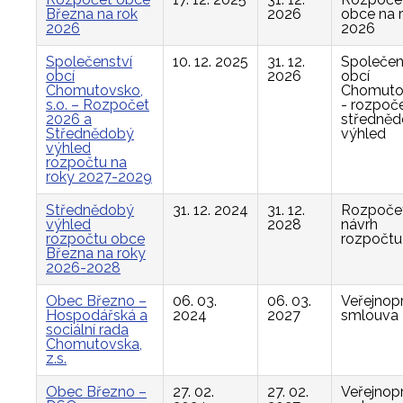
Března na rok
2026
obce na 
2026
2026
Společenství
10. 12. 2025
31. 12.
Společen
obcí
2026
obcí
Chomutovsko,
Chomuto
s.o. – Rozpočet
- rozpoče
2026 a
středně
Střednědobý
výhled
výhled
rozpočtu na
roky 2027-2029
Střednědobý
31. 12. 2024
31. 12.
Rozpočet
výhled
2028
návrh
rozpočtu obce
rozpočtu
Března na roky
2026-2028
Obec Březno –
06. 03.
06. 03.
Veřejnop
Hospodářská a
2024
2027
smlouva
sociální rada
Chomutovska,
z.s.
Obec Březno –
27. 02.
27. 02.
Veřejnop