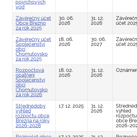
povrchových
vod
Závěrečný účet
30. 06.
31. 12.
Závěreč
Obce Březno
2026
2026
účet 202
za rok 2025
Závěrečný účet
18. 06.
30. 06.
Závěreč
Společenství
2026
2027
účet 202
obcí
Chomutovsko
za rok 2025
Rozpočtová
18. 02.
31. 12.
Oznámen
opatření
2026
2026
Společenství
obcí
Chomutovsko
za rok 2026
Střednědobý
17. 12. 2025
31. 12.
Středně
výhled
2026
výhled
rozpočtu obce
rozpočtu
Března na roky
obce Bř
2026-2028
2026-20
Rozpočet obce
17. 12. 2025
31. 12.
Rozpoče