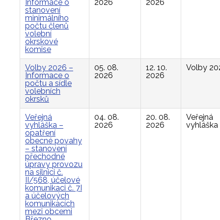
Informace o
2026
2026
stanovení
minimálního
počtu členů
volební
okrskové
komise
Volby 2026 –
05. 08.
12. 10.
Volby 20
Informace o
2026
2026
počtu a sídle
volebních
okrsků
Veřejná
04. 08.
20. 08.
Veřejná
vyhláška –
2026
2026
vyhláška
opatření
obecné povahy
– stanovení
přechodné
úpravy provozu
na silnici č.
II/568, účelové
komunikaci č. 7I
a účelových
komunikacích
mezi obcemi
Březno,