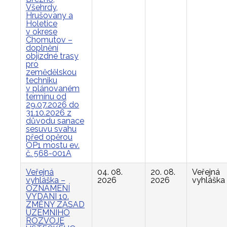
Všehrdy,
Hrušovany a
Holetice
v okrese
Chomutov –
doplnění
objízdné trasy
pro
zemědělskou
techniku
v plánovaném
termínu od
29.07.2026 do
31.10.2026 z
důvodu sanace
sesuvu svahu
před opěrou
OP1 mostu ev.
č. 568-001A
Veřejná
04. 08.
20. 08.
Veřejná
vyhláška –
2026
2026
vyhláška
OZNÁMENÍ
VYDÁNÍ 10.
ZMĚNY ZÁSAD
ÚZEMNÍHO
ROZVOJE