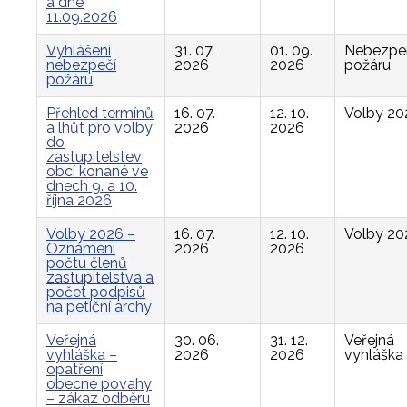
a dne
11.09.2026
Vyhlášení
31. 07.
01. 09.
Nebezpe
nebezpečí
2026
2026
požáru
požáru
Přehled termínů
16. 07.
12. 10.
Volby 20
a lhůt pro volby
2026
2026
do
zastupitelstev
obcí konané ve
dnech 9. a 10.
října 2026
Volby 2026 –
16. 07.
12. 10.
Volby 20
Oznámení
2026
2026
počtu členů
zastupitelstva a
počet podpisů
na petiční archy
Veřejná
30. 06.
31. 12.
Veřejná
vyhláška –
2026
2026
vyhláška
opatření
obecné povahy
– zákaz odběru