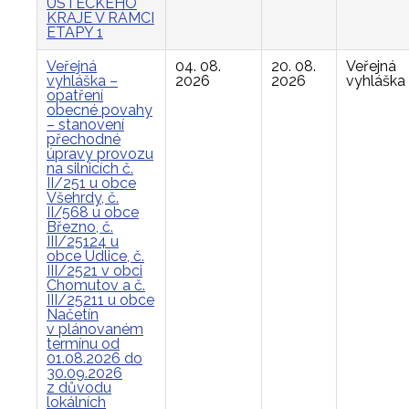
ÚSTECKÉHO
KRAJE V RÁMCI
ETAPY 1
Veřejná
04. 08.
20. 08.
Veřejná
vyhláška –
2026
2026
vyhláška
opatření
obecné povahy
– stanovení
přechodné
úpravy provozu
na silnicích č.
II/251 u obce
Všehrdy, č.
II/568 u obce
Březno, č.
III/25124 u
obce Údlice, č.
III/2521 v obci
Chomutov a č.
III/25211 u obce
Načetín
v plánovaném
termínu od
01.08.2026 do
30.09.2026
z důvodu
lokálních