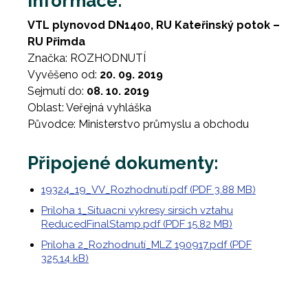
Informace:
VTL plynovod DN1400, RU Kateřinský potok –
RU Přimda
Značka: ROZHODNUTÍ
Vyvěšeno od:
20. 09. 2019
Sejmutí do:
08. 10. 2019
Oblast: Veřejná vyhláška
Původce: Ministerstvo průmyslu a obchodu
Připojené dokumenty:
19324_19_VV_Rozhodnutí.pdf (PDF 3.88 MB)
Priloha 1_Situacni vykresy sirsich vztahu
ReducedFinalStamp.pdf (PDF 15.82 MB)
Priloha 2_Rozhodnutí_MLZ 190917.pdf (PDF
325.14 kB)