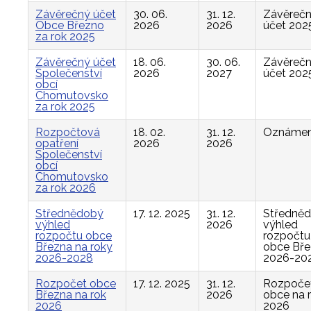
Závěrečný účet
30. 06.
31. 12.
Závěreč
Obce Březno
2026
2026
účet 202
za rok 2025
Závěrečný účet
18. 06.
30. 06.
Závěreč
Společenství
2026
2027
účet 202
obcí
Chomutovsko
za rok 2025
Rozpočtová
18. 02.
31. 12.
Oznámen
opatření
2026
2026
Společenství
obcí
Chomutovsko
za rok 2026
Střednědobý
17. 12. 2025
31. 12.
Středně
výhled
2026
výhled
rozpočtu obce
rozpočtu
Března na roky
obce Bř
2026-2028
2026-20
Rozpočet obce
17. 12. 2025
31. 12.
Rozpoče
Března na rok
2026
obce na 
2026
2026