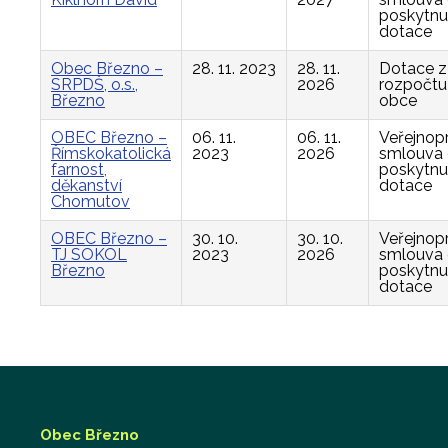
poskytnu
dotace
Obec Březno –
28. 11. 2023
28. 11.
Dotace z
SRPDŠ, o.s.,
2026
rozpočtu
Březno
obce
OBEC Březno –
06. 11.
06. 11.
Veřejnop
Římskokatolická
2023
2026
smlouva
farnost,
poskytnu
děkanství
dotace
Chomutov
OBEC Březno –
30. 10.
30. 10.
Veřejnop
TJ SOKOL
2023
2026
smlouva
Březno
poskytnu
dotace
Obec Březno