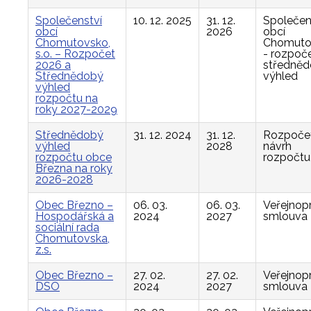
Společenství
10. 12. 2025
31. 12.
Společen
obcí
2026
obcí
Chomutovsko,
Chomuto
s.o. – Rozpočet
- rozpoče
2026 a
středně
Střednědobý
výhled
výhled
rozpočtu na
roky 2027-2029
Střednědobý
31. 12. 2024
31. 12.
Rozpočet
výhled
2028
návrh
rozpočtu obce
rozpočtu
Března na roky
2026-2028
Obec Březno –
06. 03.
06. 03.
Veřejnop
Hospodářská a
2024
2027
smlouva
sociální rada
Chomutovska,
z.s.
Obec Březno –
27. 02.
27. 02.
Veřejnop
DSO
2024
2027
smlouva