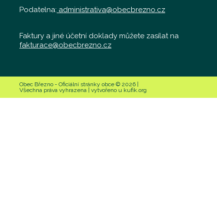
Podatelna:
administrativa@obecbrezno.cz
Faktury a jiné účetní doklady můžete zasílat na
fakturace@obecbrezno.cz
Obec Březno - Oficiální stránky obce © 2026 |
Všechna práva vyhrazena | vytvořeno u kufik.org