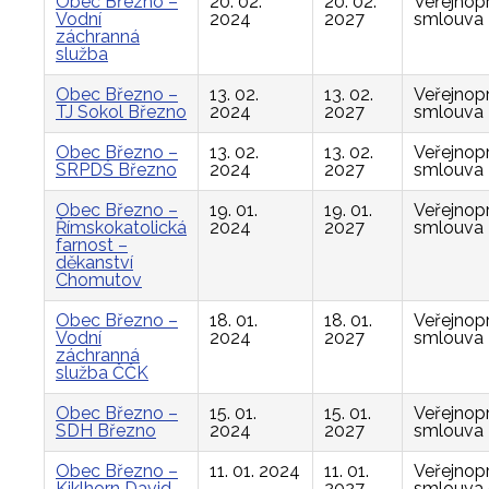
Obec Březno –
20. 02.
20. 02.
Veřejnop
Vodní
2024
2027
smlouva
záchranná
služba
Obec Březno –
13. 02.
13. 02.
Veřejnop
TJ Sokol Březno
2024
2027
smlouva
Obec Březno –
13. 02.
13. 02.
Veřejnop
SRPDŠ Březno
2024
2027
smlouva
Obec Březno –
19. 01.
19. 01.
Veřejnop
Římskokatolická
2024
2027
smlouva
farnost –
děkanství
Chomutov
Obec Březno –
18. 01.
18. 01.
Veřejnop
Vodní
2024
2027
smlouva
záchranná
služba ČČK
Obec Březno –
15. 01.
15. 01.
Veřejnop
SDH Březno
2024
2027
smlouva
Obec Březno –
11. 01. 2024
11. 01.
Veřejnop
Kiklhorn David
2027
smlouva