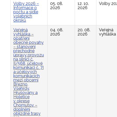
Volby 2026 –
05. 08.
12. 10.
Volby 20
Informace o
2026
2026
počtu a sídle
volebních
okrsků
Veřejná
04. 08.
20. 08.
Veřejná
vyhláška –
2026
2026
vyhláška
opatření
obecné povahy
– stanovení
přechodné
úpravy provozu
na silnici č.
II/568, účelové
komunikaci č. 7I
a účelových
komunikacích
mezi obcemi
Březno,
Všehrdy,
Hrušovany a
Holetice
v okrese
Chomutov –
doplnění
objízdné trasy