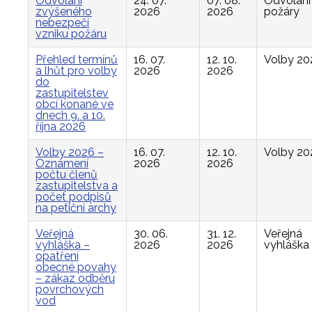
Odvolání
24. 07.
07. 08.
Odvolání
zvýšeného
2026
2026
požáry
nebezpečí
vzniku požáru
Přehled termínů
16. 07.
12. 10.
Volby 20
a lhůt pro volby
2026
2026
do
zastupitelstev
obcí konané ve
dnech 9. a 10.
října 2026
Volby 2026 –
16. 07.
12. 10.
Volby 20
Oznámení
2026
2026
počtu členů
zastupitelstva a
počet podpisů
na petiční archy
Veřejná
30. 06.
31. 12.
Veřejná
vyhláška –
2026
2026
vyhláška
opatření
obecné povahy
– zákaz odběru
povrchových
vod