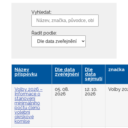
Vyhledat:
Řadit podle:
Název
Dle data
Dle
značka
příspěvku
zveřejnění
data
sejmutí
Volby 2026 –
05. 08.
12. 10.
Volby 20
Informace o
2026
2026
stanovení
minimálního
počtu členů
volební
okrskové
komise