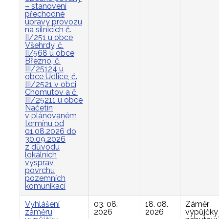
– stanovení
přechodné
úpravy provozu
na silnicích č.
II/251 u obce
Všehrdy, č.
II/568 u obce
Březno, č.
III/25124 u
obce Údlice, č.
III/2521 v obci
Chomutov a č.
III/25211 u obce
Načetín
v plánovaném
termínu od
01.08.2026 do
30.09.2026
z důvodu
lokálních
výsprav
povrchu
pozemních
komunikací
Vyhlášení
03. 08.
18. 08.
Záměr
záměru
2026
2026
výpůjčky