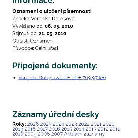
Informace:
Oznámení o uložení písemnosti
Značka: Veronika Dolejšová
Vyvěšeno od:
06. 05. 2010
Sejmutí do:
21. 05. 2010
Oblast: Oznámení
Původce: Celní úřad
Připojené dokumenty:
Veronika Dolejšová.PDF (PDF 769.97 kB)
Záznamy úřední desky
Roky:
2026
2025
2024
2023
2022
2021
2020
2019
2018
2017
2016
2015
2014
2013
2012
2011
2010
2009
2008
2007
Aktuální záznamy