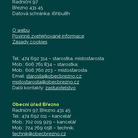
Radniční 97
Březno 431 45
Datová schránka: i6hbu8h
O webu
Povinně zveřejňované informace
Zásady cookies
Tel.: 474 692 314 – starostka, místostarosta
Mob.: 606 761 834 – starostka;
Mob.: 606 760 203 – místostarosta
Email:
starosta@obecbrezno.cz
;
mistostarosta@obecbrezno.cz
Další kontakty:
zastupitelstvo
Obecní úřad Březno
Radniční 97, Březno 431 45
Tel.: 474 692 011 – kancelář
Mob.: 702 019 929 – kancelář
Mob.: 724 769 058 – technik,
technik@obecbrezno.cz