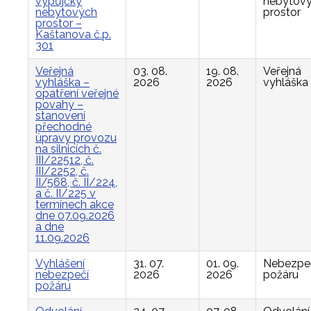
výpůjčky
nebytov
nebytových
prostor
prostor –
Kaštanova č.p.
301
Veřejná
03. 08.
19. 08.
Veřejná
vyhláška –
2026
2026
vyhláška
opatření veřejné
povahy –
stanovení
přechodné
úpravy provozu
na silnicích č.
III/22512, č.
III/2252, č.
II/568, č. II/224,
a č. II/225 v
termínech akce
dne 07.09.2026
a dne
11.09.2026
Vyhlášení
31. 07.
01. 09.
Nebezpe
nebezpečí
2026
2026
požáru
požáru