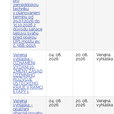
pro
zemědělskou
techniku
v plánovaném
termínu od
29.07.2026 do
31.10.2026 z
důvodu sanace
sesuvu svahu
před opěrou
OP1 mostu ev.
č. 568-001A
Veřejná
04. 08.
20. 08.
Veřejná
vyhláška –
2026
2026
vyhláška
OZNÁMENÍ
VYDÁNÍ 10.
ZMĚNY ZÁSAD
ÚZEMNÍHO
ROZVOJE
ÚSTECKÉHO
KRAJE V RÁMCI
ETAPY 1
Veřejná
04. 08.
20. 08.
Veřejná
vyhláška –
2026
2026
vyhláška
opatření
obecné povahy