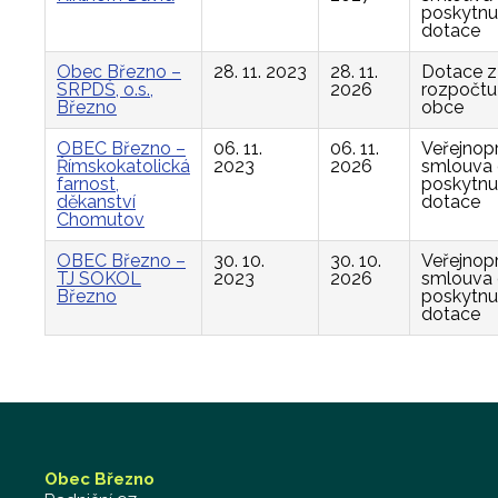
poskytnu
dotace
Obec Březno –
28. 11. 2023
28. 11.
Dotace z
SRPDŠ, o.s.,
2026
rozpočtu
Březno
obce
OBEC Březno –
06. 11.
06. 11.
Veřejnop
Římskokatolická
2023
2026
smlouva
farnost,
poskytnu
děkanství
dotace
Chomutov
OBEC Březno –
30. 10.
30. 10.
Veřejnop
TJ SOKOL
2023
2026
smlouva
Březno
poskytnu
dotace
Obec Březno