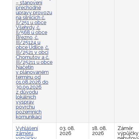
– stanovení
přechodné
úpravy provozu
na silnicích č.
II/251 u obce
Všehrdy, č.
II/568 u obce
Březno, č.
III/25124 u
obce Údlice, č.
III/2521 v obci
Chomutov a č.
III/25211 u obce
Načetín
v plánovaném
termínu od
01.08.2026 do
30.09.2026
z důvodu
lokálních
výsprav
povrchu
pozemních
komunikací
Vyhlášení
03. 08.
18. 08.
Záměr
záměru
2026
2026
výpůjčky
výpůjčky
nebytov