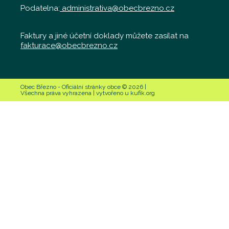
Podatelna:
administrativa@obecbrezno.cz
Faktury a jiné účetní doklady můžete zasílat na
fakturace@obecbrezno.cz
Obec Březno - Oficiální stránky obce © 2026 |
Všechna práva vyhrazena | vytvořeno u kufik.org