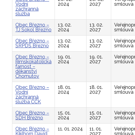
Vodní
2024
2027
smlouva
záchranná
služba
Obec Březno –
13. 02.
13. 02.
Veřejnop
TJ Sokol Březno
2024
2027
smlouva
Obec Březno –
13. 02.
13. 02.
Veřejnop
SRPDŠ Březno
2024
2027
smlouva
Obec Březno –
19. 01.
19. 01.
Veřejnop
Římskokatolická
2024
2027
smlouva
farnost –
děkanství
Chomutov
Obec Březno –
18. 01.
18. 01.
Veřejnop
Vodní
2024
2027
smlouva
záchranná
služba ČČK
Obec Březno –
15. 01.
15. 01.
Veřejnop
SDH Březno
2024
2027
smlouva
Obec Březno –
11. 01. 2024
11. 01.
Veřejnop
Kiklhorn David
2027
smlouva