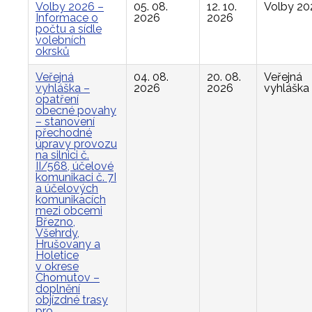
Volby 2026 –
05. 08.
12. 10.
Volby 20
Informace o
2026
2026
počtu a sídle
volebních
okrsků
Veřejná
04. 08.
20. 08.
Veřejná
vyhláška –
2026
2026
vyhláška
opatření
obecné povahy
– stanovení
přechodné
úpravy provozu
na silnici č.
II/568, účelové
komunikaci č. 7I
a účelových
komunikacích
mezi obcemi
Březno,
Všehrdy,
Hrušovany a
Holetice
v okrese
Chomutov –
doplnění
objízdné trasy
pro