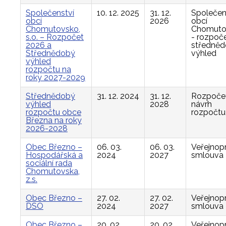
Společenství
10. 12. 2025
31. 12.
Společen
obcí
2026
obcí
Chomutovsko,
Chomuto
s.o. – Rozpočet
- rozpoče
2026 a
středně
Střednědobý
výhled
výhled
rozpočtu na
roky 2027-2029
Střednědobý
31. 12. 2024
31. 12.
Rozpočet
výhled
2028
návrh
rozpočtu obce
rozpočtu
Března na roky
2026-2028
Obec Březno –
06. 03.
06. 03.
Veřejnop
Hospodářská a
2024
2027
smlouva
sociální rada
Chomutovska,
z.s.
Obec Březno –
27. 02.
27. 02.
Veřejnop
DSO
2024
2027
smlouva
Obec Březno –
20. 02.
20. 02.
Veřejnop