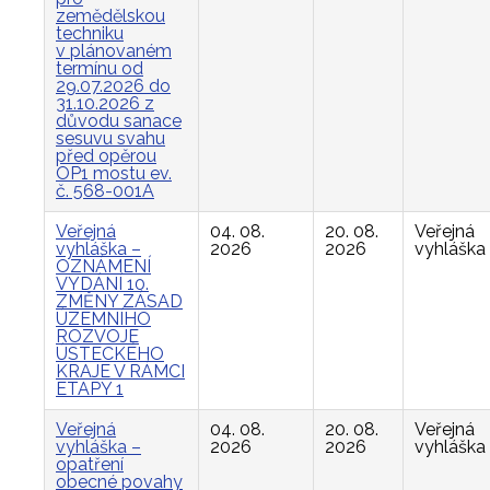
zemědělskou
techniku
v plánovaném
termínu od
29.07.2026 do
31.10.2026 z
důvodu sanace
sesuvu svahu
před opěrou
OP1 mostu ev.
č. 568-001A
Veřejná
04. 08.
20. 08.
Veřejná
vyhláška –
2026
2026
vyhláška
OZNÁMENÍ
VYDÁNÍ 10.
ZMĚNY ZÁSAD
ÚZEMNÍHO
ROZVOJE
ÚSTECKÉHO
KRAJE V RÁMCI
ETAPY 1
Veřejná
04. 08.
20. 08.
Veřejná
vyhláška –
2026
2026
vyhláška
opatření
obecné povahy