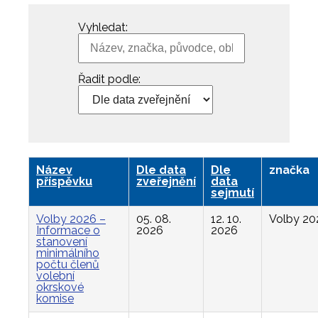
Vyhledat:
Řadit podle:
Název
Dle data
Dle
značka
příspěvku
zveřejnění
data
sejmutí
Volby 2026 –
05. 08.
12. 10.
Volby 20
Informace o
2026
2026
stanovení
minimálního
počtu členů
volební
okrskové
komise