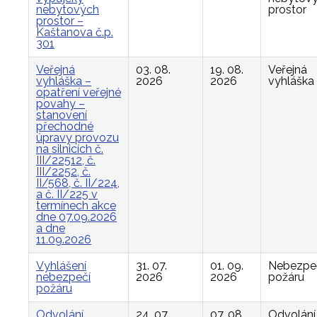
nebytových
prostor
prostor –
Kaštanova č.p.
301
Veřejná
03. 08.
19. 08.
Veřejná
vyhláška –
2026
2026
vyhláška
opatření veřejné
povahy –
stanovení
přechodné
úpravy provozu
na silnicích č.
III/22512, č.
III/2252, č.
II/568, č. II/224,
a č. II/225 v
termínech akce
dne 07.09.2026
a dne
11.09.2026
Vyhlášení
31. 07.
01. 09.
Nebezpe
nebezpečí
2026
2026
požáru
požáru
Odvolání
24. 07.
07. 08.
Odvolání