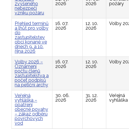
zvýšeného
2026
2026
požáry
nebezpečí
vzniku požáru
Přehled termínů
16. 07.
12. 10.
Volby 20
a lhůt pro volby
2026
2026
do
zastupitelstev
obcí konané ve
dnech 9. a 10.
října 2026
Volby 2026 –
16. 07.
12. 10.
Volby 20
Oznámení
2026
2026
počtu členů
zastupitelstva a
počet podpisů
na petiční archy
Veřejná
30. 06.
31. 12.
Veřejná
vyhláška –
2026
2026
vyhláška
opatření
obecné povahy
– zákaz odběru
povrchových
vod