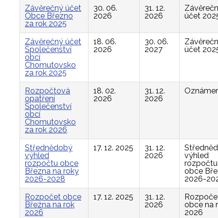
Závěrečný účet
30. 06.
31. 12.
Závěreč
Obce Březno
2026
2026
účet 202
za rok 2025
Závěrečný účet
18. 06.
30. 06.
Závěreč
Společenství
2026
2027
účet 202
obcí
Chomutovsko
za rok 2025
Rozpočtová
18. 02.
31. 12.
Oznámen
opatření
2026
2026
Společenství
obcí
Chomutovsko
za rok 2026
Střednědobý
17. 12. 2025
31. 12.
Středně
výhled
2026
výhled
rozpočtu obce
rozpočtu
Března na roky
obce Bř
2026-2028
2026-20
Rozpočet obce
17. 12. 2025
31. 12.
Rozpoče
Března na rok
2026
obce na 
2026
2026