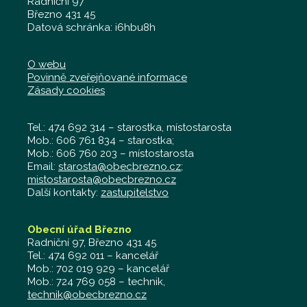
Radniční 97
Březno 431 45
Datová schránka: i6hbu8h
O webu
Povinně zveřejňované informace
Zásady cookies
Tel.: 474 692 314 – starostka, místostarosta
Mob.: 606 761 834 – starostka;
Mob.: 606 760 203 – místostarosta
Email:
starosta@obecbrezno.cz
;
mistostarosta@obecbrezno.cz
Další kontakty:
zastupitelstvo
Obecní úřad Březno
Radniční 97, Březno 431 45
Tel.: 474 692 011 – kancelář
Mob.: 702 019 929 – kancelář
Mob.: 724 769 058 – technik,
technik@obecbrezno.cz