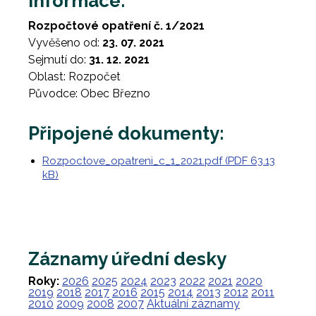
Informace:
Rozpočtové opatření č. 1/2021
Vyvěšeno od:
23. 07. 2021
Sejmutí do:
31. 12. 2021
Oblast: Rozpočet
Původce: Obec Březno
Připojené dokumenty:
Rozpoctove_opatreni_c_1_2021.pdf (PDF 63.13
kB)
Záznamy úřední desky
Roky:
2026
2025
2024
2023
2022
2021
2020
2019
2018
2017
2016
2015
2014
2013
2012
2011
2010
2009
2008
2007
Aktuální záznamy