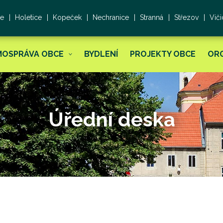
ce
Holetice
Kopeček
Nechranice
Stranná
Střezov
Viči
MOSPRÁVA OBCE
BYDLENÍ
PROJEKTY OBCE
OR
Úřední deska