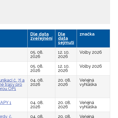
Dle data
Dle
značka
zveřejnění
data
sejmutí
05. 08.
12. 10.
Volby 2026
2026
2026
05. 08.
12. 10.
Volby 2026
2026
2026
ikaci č. 7I a
04. 08.
20. 08.
Veřejná
é trasy pro
2026
2026
vyhláška
ěrou OP1
APY 1
04. 08.
20. 08.
Veřejná
2026
2026
vyhláška
rdy, č.
04. 08.
20. 08.
Veřejná