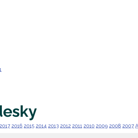
1
desky
2017
2016
2015
2014
2013
2012
2011
2010
2009
2008
2007
A