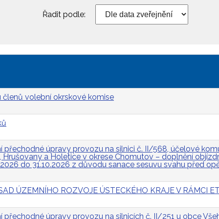
Řadit podle:
 členů volební okrskové komise
ků
přechodné úpravy provozu na silnici č. II/568, účelové komun
Hrušovany a Holetice v okrese Chomutov – doplnění objízdn
.2026 do 31.10.2026 z důvodu sanace sesuvu svahu před op
 ZÁSAD ÚZEMNÍHO ROZVOJE ÚSTECKÉHO KRAJE V RÁMCI ET
přechodné úpravy provozu na silnicích č. II/251 u obce Všeh