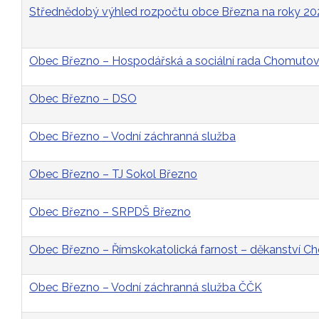
Střednědobý výhled rozpočtu obce Března na roky 2
Obec Březno – Hospodářská a sociální rada Chomutovs
Obec Březno – DSO
Obec Březno – Vodní záchranná služba
Obec Březno – TJ Sokol Březno
Obec Březno – SRPDŠ Březno
Obec Březno – Římskokatolická farnost – děkanství 
Obec Březno – Vodní záchranná služba ČČK