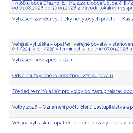
II/568 u obce Březno, č. III/25124 u obce Údlice, č. II
od 01.08.2026 do 30.09.2026 z důvodu lokálních výsp
Vyhlášení záměru výpůjčky nebytových prostor – Kašt
Veřejná vyhláška – opatření veřejné povahy – stanovení p
č. II/224, a č. II/225 v termínech akce dne 07.09.2026 
Vyhlášení nebezpečí požáru
Odvolání zvýšeného nebezpečí vzniku požáru
Přehled termínů a lhůt pro volby do zastupitelstev obcí
Volby 2026 – Oznámení počtu členů zastupitelstva a p
Veřejná vyhláška – opatření obecné povahy – zákaz 