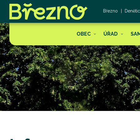
Březno
Deněti
OBEC
ÚŘAD
SA