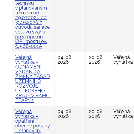
techniku
v plánovaném
termínu od
29.07.2026 do
31.10.2026 z
důvodu sanace
sesuvu svahu
před opěrou
OP1 mostu ev.
č. 568-001A
Veřejná
04. 08.
20. 08.
Veřejná
vyhláška –
2026
2026
vyhláška
OZNÁMENÍ
VYDÁNÍ 10.
ZMĚNY ZÁSAD
ÚZEMNÍHO
ROZVOJE
ÚSTECKÉHO
KRAJE V RÁMCI
ETAPY 1
Veřejná
04. 08.
20. 08.
Veřejná
vyhláška –
2026
2026
vyhláška
opatření
obecné povahy
– stanovení