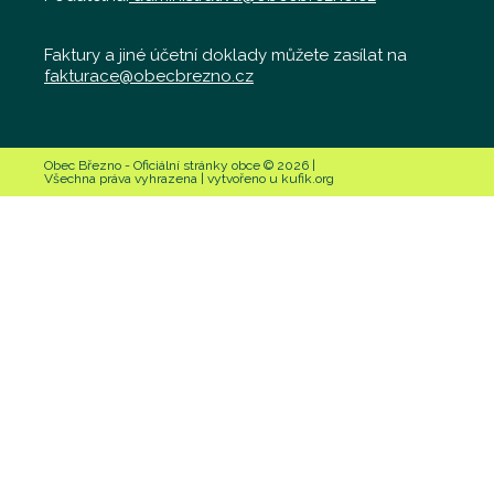
Faktury a jiné účetní doklady můžete zasílat na
fakturace@obecbrezno.cz
Obec Březno - Oficiální stránky obce © 2026 |
Všechna práva vyhrazena | vytvořeno u kufik.org