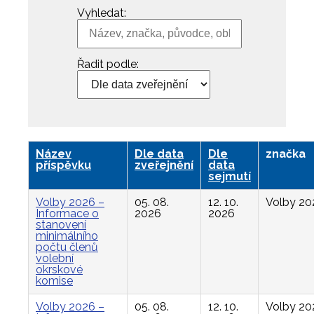
Vyhledat:
Řadit podle:
Název
Dle data
Dle
značka
příspěvku
zveřejnění
data
sejmutí
Volby 2026 –
05. 08.
12. 10.
Volby 20
Informace o
2026
2026
stanovení
minimálního
počtu členů
volební
okrskové
komise
Volby 2026 –
05. 08.
12. 10.
Volby 20