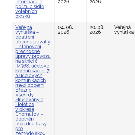
Informace o
2026
2026
počtu a sídle
volebních
okrsků
Veřejná
04. 08.
20. 08.
Veřejná
vyhláška –
2026
2026
vyhláška
opatření
obecné povahy
– stanovení
přechodné
úpravy provozu
na silnici č.
II/568, účelové
komunikaci č. 7I
a účelových
komunikacích
mezi obcemi
Březno,
Všehrdy,
Hrušovany a
Holetice
v okrese
Chomutov –
doplnění
objízdné trasy
pro
zemědělskou