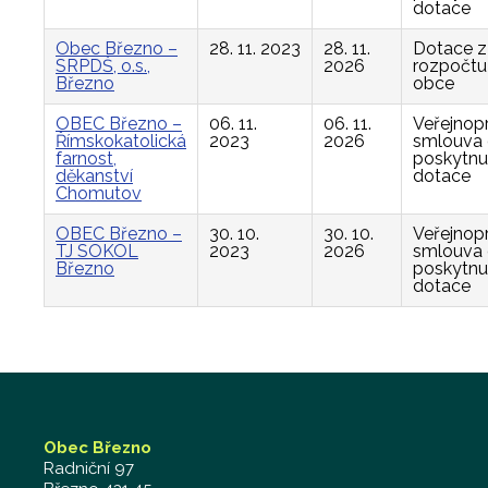
dotace
Obec Březno –
28. 11. 2023
28. 11.
Dotace z
SRPDŠ, o.s.,
2026
rozpočtu
Březno
obce
OBEC Březno –
06. 11.
06. 11.
Veřejnop
Římskokatolická
2023
2026
smlouva
farnost,
poskytnu
děkanství
dotace
Chomutov
OBEC Březno –
30. 10.
30. 10.
Veřejnop
TJ SOKOL
2023
2026
smlouva
Březno
poskytnu
dotace
Obec Březno
Radniční 97