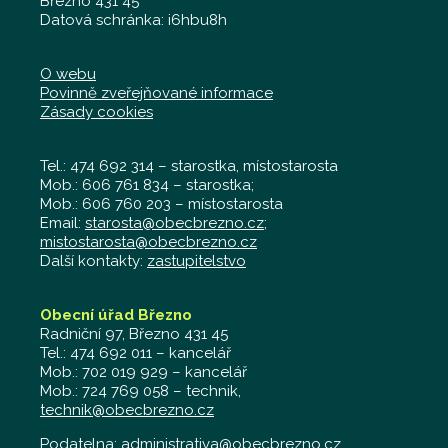
Březno 431 45
Datová schránka: i6hbu8h
O webu
Povinně zveřejňované informace
Zásady cookies
Tel.: 474 692 314 – starostka, místostarosta
Mob.: 606 761 834 – starostka;
Mob.: 606 760 203 – místostarosta
Email:
starosta@obecbrezno.cz
;
mistostarosta@obecbrezno.cz
Další kontakty:
zastupitelstvo
Obecní úřad Březno
Radniční 97, Březno 431 45
Tel.: 474 692 011 – kancelář
Mob.: 702 019 929 – kancelář
Mob.: 724 769 058 – technik,
technik@obecbrezno.cz
Podatelna:
administrativa@obecbrezno.cz