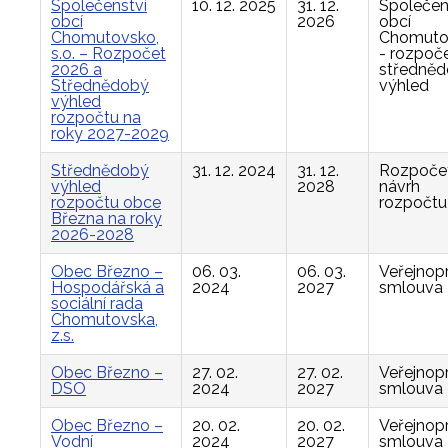
Společenství
10. 12. 2025
31. 12.
Společen
obcí
2026
obcí
Chomutovsko,
Chomuto
s.o. – Rozpočet
- rozpoče
2026 a
středně
Střednědobý
výhled
výhled
rozpočtu na
roky 2027-2029
Střednědobý
31. 12. 2024
31. 12.
Rozpočet
výhled
2028
návrh
rozpočtu obce
rozpočtu
Března na roky
2026-2028
Obec Březno –
06. 03.
06. 03.
Veřejnop
Hospodářská a
2024
2027
smlouva
sociální rada
Chomutovska,
z.s.
Obec Březno –
27. 02.
27. 02.
Veřejnop
DSO
2024
2027
smlouva
Obec Březno –
20. 02.
20. 02.
Veřejnop
Vodní
2024
2027
smlouva