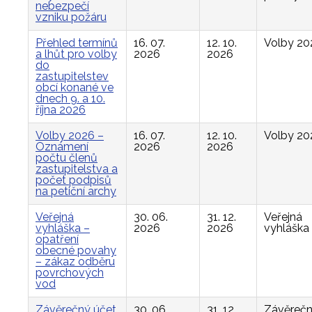
nebezpečí
vzniku požáru
Přehled termínů
16. 07.
12. 10.
Volby 20
a lhůt pro volby
2026
2026
do
zastupitelstev
obcí konané ve
dnech 9. a 10.
října 2026
Volby 2026 –
16. 07.
12. 10.
Volby 20
Oznámení
2026
2026
počtu členů
zastupitelstva a
počet podpisů
na petiční archy
Veřejná
30. 06.
31. 12.
Veřejná
vyhláška –
2026
2026
vyhláška
opatření
obecné povahy
– zákaz odběru
povrchových
vod
Závěrečný účet
30. 06.
31. 12.
Závěreč