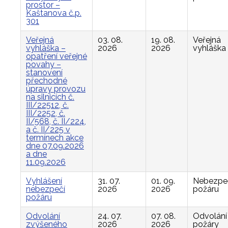
prostor –
Kaštanova č.p.
301
Veřejná
03. 08.
19. 08.
Veřejná
vyhláška –
2026
2026
vyhláška
opatření veřejné
povahy –
stanovení
přechodné
úpravy provozu
na silnicích č.
III/22512, č.
III/2252, č.
II/568, č. II/224,
a č. II/225 v
termínech akce
dne 07.09.2026
a dne
11.09.2026
Vyhlášení
31. 07.
01. 09.
Nebezpe
nebezpečí
2026
2026
požáru
požáru
Odvolání
24. 07.
07. 08.
Odvolání
zvýšeného
2026
2026
požáry