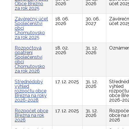
Obce Březno
2026
2026
účet 202
za rok 2025
Závěrečný účet
18. 06.
30. 06.
Závěreč
Společenství
2026
2027
účet 202
obcí
Chomutovsko
za rok 2025
Rozpočtová
18. 02.
31. 12.
Oznámen
opatření
2026
2026
Společenství
obcí
Chomutovsko
za rok 2026
Střednědobý
17. 12. 2025
31. 12.
Středně
výhled
2026
výhled
rozpočtu obce
rozpočtu
Března na roky
obce Bř
2026-2028
2026-20
Rozpočet obce
17. 12. 2025
31. 12.
Rozpoče
Března na rok
2026
obce na 
2026
2026