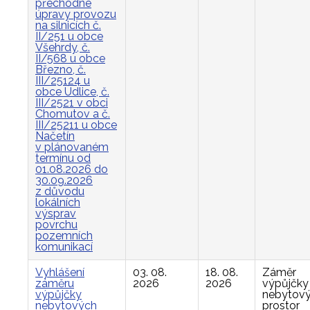
přechodné
úpravy provozu
na silnicích č.
II/251 u obce
Všehrdy, č.
II/568 u obce
Březno, č.
III/25124 u
obce Údlice, č.
III/2521 v obci
Chomutov a č.
III/25211 u obce
Načetín
v plánovaném
termínu od
01.08.2026 do
30.09.2026
z důvodu
lokálních
výsprav
povrchu
pozemních
komunikací
Vyhlášení
03. 08.
18. 08.
Záměr
záměru
2026
2026
výpůjčky
výpůjčky
nebytov
nebytových
prostor