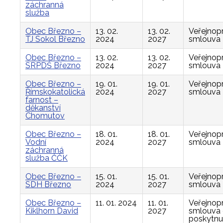
záchranná
služba
Obec Březno –
13. 02.
13. 02.
Veřejnop
TJ Sokol Březno
2024
2027
smlouva
Obec Březno –
13. 02.
13. 02.
Veřejnop
SRPDŠ Březno
2024
2027
smlouva
Obec Březno –
19. 01.
19. 01.
Veřejnop
Římskokatolická
2024
2027
smlouva
farnost –
děkanství
Chomutov
Obec Březno –
18. 01.
18. 01.
Veřejnop
Vodní
2024
2027
smlouva
záchranná
služba ČČK
Obec Březno –
15. 01.
15. 01.
Veřejnop
SDH Březno
2024
2027
smlouva
Obec Březno –
11. 01. 2024
11. 01.
Veřejnop
Kiklhorn David
2027
smlouva
poskytnu