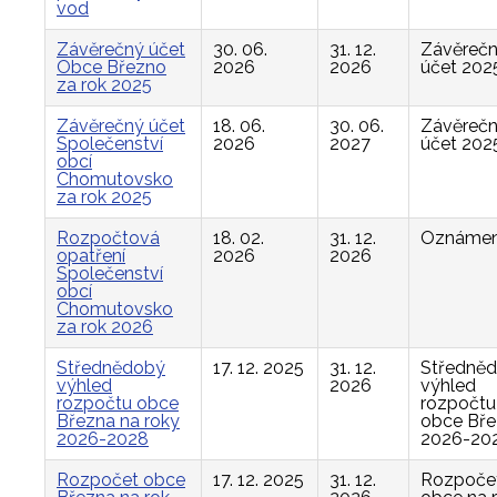
vod
Závěrečný účet
30. 06.
31. 12.
Závěreč
Obce Březno
2026
2026
účet 202
za rok 2025
Závěrečný účet
18. 06.
30. 06.
Závěreč
Společenství
2026
2027
účet 202
obcí
Chomutovsko
za rok 2025
Rozpočtová
18. 02.
31. 12.
Oznámen
opatření
2026
2026
Společenství
obcí
Chomutovsko
za rok 2026
Střednědobý
17. 12. 2025
31. 12.
Středně
výhled
2026
výhled
rozpočtu obce
rozpočtu
Března na roky
obce Bř
2026-2028
2026-20
Rozpočet obce
17. 12. 2025
31. 12.
Rozpoče