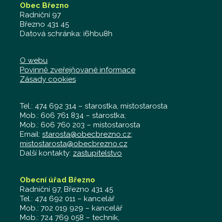
Obec Březno
Radniční 97
Březno 431 45
Datová schránka: i6hbu8h
O webu
Povinně zveřejňované informace
Zásady cookies
Tel.: 474 692 314 – starostka, místostarosta
Mob.: 606 761 834 – starostka;
Mob.: 606 760 203 – místostarosta
Email:
starosta@obecbrezno.cz
;
mistostarosta@obecbrezno.cz
Další kontakty:
zastupitelstvo
Obecní úřad Březno
Radniční 97, Březno 431 45
Tel.: 474 692 011 – kancelář
Mob.: 702 019 929 – kancelář
Mob.: 724 769 058 – technik,