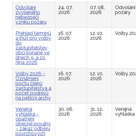
Odvolání
24. 07.
07. 08.
Odvolání
zvýšeného
2026
2026
požáry
nebezpečí
vzniku požáru
Přehled termínů
16. 07.
12. 10.
Volby 20
a lhůt pro volby
2026
2026
do
zastupitelstev
obcí konané ve
dnech 9. a 10.
října 2026
Volby 2026 –
16. 07.
12. 10.
Volby 20
Oznámení
2026
2026
počtu členů
zastupitelstva a
počet podpisů
na petiční archy
Veřejná
30. 06.
31. 12.
Veřejná
vyhláška –
2026
2026
vyhláška
opatření
obecné povahy
– zákaz odběru
povrchových