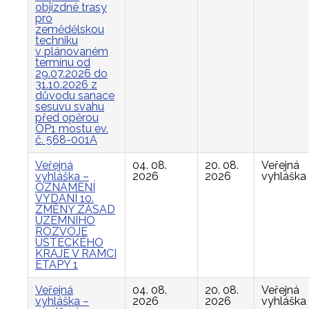
objízdné trasy
pro
zemědělskou
techniku
v plánovaném
termínu od
29.07.2026 do
31.10.2026 z
důvodu sanace
sesuvu svahu
před opěrou
OP1 mostu ev.
č. 568-001A
Veřejná
04. 08.
20. 08.
Veřejná
vyhláška –
2026
2026
vyhláška
OZNÁMENÍ
VYDÁNÍ 10.
ZMĚNY ZÁSAD
ÚZEMNÍHO
ROZVOJE
ÚSTECKÉHO
KRAJE V RÁMCI
ETAPY 1
Veřejná
04. 08.
20. 08.
Veřejná
vyhláška –
2026
2026
vyhláška