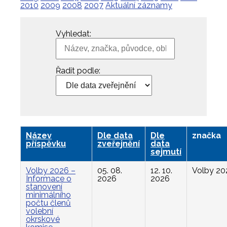
2010
2009
2008
2007
Aktuální záznamy
Vyhledat:
Řadit podle:
Název
Dle data
Dle
značka
příspěvku
zveřejnění
data
sejmutí
Volby 2026 –
05. 08.
12. 10.
Volby 20
Informace o
2026
2026
stanovení
minimálního
počtu členů
volební
okrskové