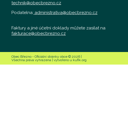
technik@obecbrezno.cz
Podatelna:
administrativa@obecbrezno.cz
Faktury a jiné účetní doklady můžete zasílat na
fakturace@obecbrezno.cz
Obec Březno - Oficiální stránky obce © 2026 |
Všechna práva vyhrazena | vytvořeno u kufik.org