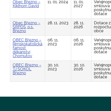
Obec Březno –
11. 01. 2024
11. 01.
Veřejnop
Kiklhorn David
2027
smlouva
poskytnu
dotace
Obec Březno –
28. 11. 2023
28. 11.
Dotace z
SRPDŠ, o.s.,
2026
rozpočtu
Březno
obce
OBEC Březno –
06. 11.
06. 11.
Veřejnop
Římskokatolická
2023
2026
smlouva
farnost,
poskytnu
děkanství
dotace
Chomutov
OBEC Březno –
30. 10.
30. 10.
Veřejnop
TJ SOKOL
2023
2026
smlouva
Březno
poskytnu
dotace