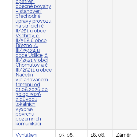
opatření
obecné povahy
– stanovení
přechodné
úpravy provozu
na silnicích č.
II/251 u obce
Všehrdy, č.
II/568 u obce
Březno, č.
III/25124 u
obce Údlice, č.
III/2521 v obci
Chomutov a č.
III/25211 u obce
Načetín
v plánovaném
termínu od
01.08.2026 do
30.09.2026
z důvodu
lokálních
výsprav
povrchu
pozemních
komunikací
Vyhlášení
03. 08.
18. 08.
Záměr