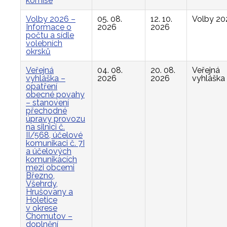
komise
Volby 2026 –
05. 08.
12. 10.
Volby 20
Informace o
2026
2026
počtu a sídle
volebních
okrsků
Veřejná
04. 08.
20. 08.
Veřejná
vyhláška –
2026
2026
vyhláška
opatření
obecné povahy
– stanovení
přechodné
úpravy provozu
na silnici č.
II/568, účelové
komunikaci č. 7I
a účelových
komunikacích
mezi obcemi
Březno,
Všehrdy,
Hrušovany a
Holetice
v okrese
Chomutov –
doplnění