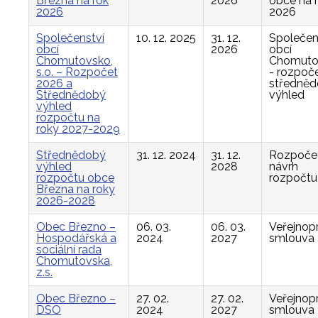
Března na rok
2026
obce na 
2026
2026
Společenství
10. 12. 2025
31. 12.
Společen
obcí
2026
obcí
Chomutovsko,
Chomuto
s.o. – Rozpočet
- rozpoče
2026 a
středně
Střednědobý
výhled
výhled
rozpočtu na
roky 2027-2029
Střednědobý
31. 12. 2024
31. 12.
Rozpočet
výhled
2028
návrh
rozpočtu obce
rozpočtu
Března na roky
2026-2028
Obec Březno –
06. 03.
06. 03.
Veřejnop
Hospodářská a
2024
2027
smlouva
sociální rada
Chomutovska,
z.s.
Obec Březno –
27. 02.
27. 02.
Veřejnop
DSO
2024
2027
smlouva