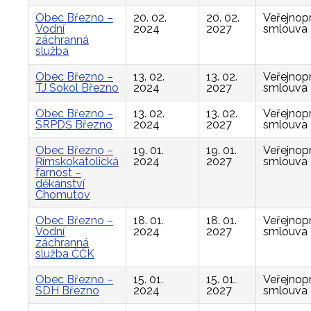
Obec Březno –
20. 02.
20. 02.
Veřejnop
Vodní
2024
2027
smlouva
záchranná
služba
Obec Březno –
13. 02.
13. 02.
Veřejnop
TJ Sokol Březno
2024
2027
smlouva
Obec Březno –
13. 02.
13. 02.
Veřejnop
SRPDŠ Březno
2024
2027
smlouva
Obec Březno –
19. 01.
19. 01.
Veřejnop
Římskokatolická
2024
2027
smlouva
farnost –
děkanství
Chomutov
Obec Březno –
18. 01.
18. 01.
Veřejnop
Vodní
2024
2027
smlouva
záchranná
služba ČČK
Obec Březno –
15. 01.
15. 01.
Veřejnop
SDH Březno
2024
2027
smlouva