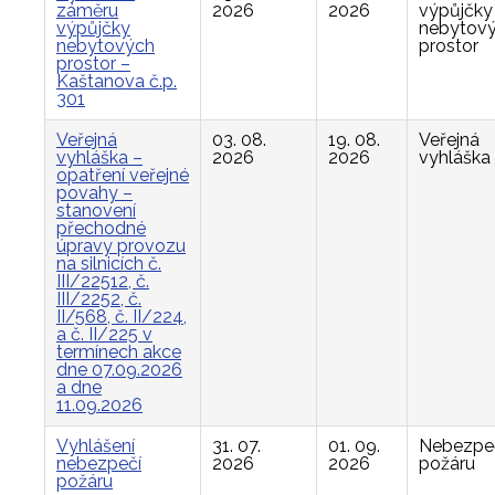
záměru
2026
2026
výpůjčky
výpůjčky
nebytov
nebytových
prostor
prostor –
Kaštanova č.p.
301
Veřejná
03. 08.
19. 08.
Veřejná
vyhláška –
2026
2026
vyhláška
opatření veřejné
povahy –
stanovení
přechodné
úpravy provozu
na silnicích č.
III/22512, č.
III/2252, č.
II/568, č. II/224,
a č. II/225 v
termínech akce
dne 07.09.2026
a dne
11.09.2026
Vyhlášení
31. 07.
01. 09.
Nebezpe
nebezpečí
2026
2026
požáru
požáru