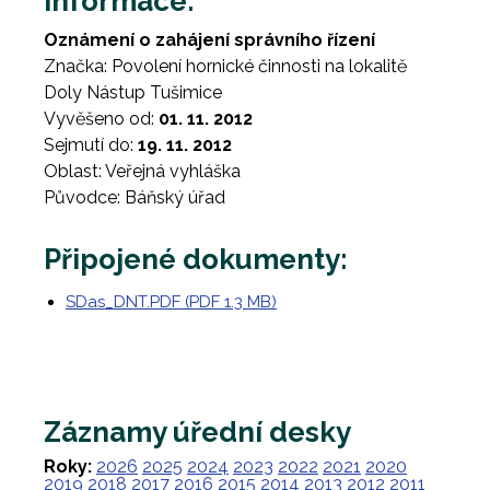
Informace:
Oznámení o zahájení správního řízení
Značka: Povolení hornické činnosti na lokalitě
Doly Nástup Tušimice
Vyvěšeno od:
01. 11. 2012
Sejmutí do:
19. 11. 2012
Oblast: Veřejná vyhláška
Původce: Báňský úřad
Připojené dokumenty:
SDas_DNT.PDF (PDF 1.3 MB)
Záznamy úřední desky
Roky:
2026
2025
2024
2023
2022
2021
2020
2019
2018
2017
2016
2015
2014
2013
2012
2011