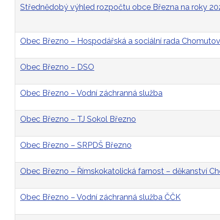
Střednědobý výhled rozpočtu obce Března na roky 2
Obec Březno – Hospodářská a sociální rada Chomutovs
Obec Březno – DSO
Obec Březno – Vodní záchranná služba
Obec Březno – TJ Sokol Březno
Obec Březno – SRPDŠ Březno
Obec Březno – Římskokatolická farnost – děkanství 
Obec Březno – Vodní záchranná služba ČČK