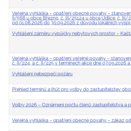
Veřejná vyhláška – opatření obecné povahy – stanovení 
II/568 u obce Březno, č. III/25124 u obce Údlice, č. II
od 01.08.2026 do 30.09.2026 z důvodu lokálních výsp
Vyhlášení záměru výpůjčky nebytových prostor – Kašt
Veřejná vyhláška – opatření veřejné povahy – stanovení p
č. II/224, a č. II/225 v termínech akce dne 07.09.2026 
Vyhlášení nebezpečí požáru
Přehled termínů a lhůt pro volby do zastupitelstev obcí
Volby 2026 – Oznámení počtu členů zastupitelstva a p
Veřejná vyhláška – opatření obecné povahy – zákaz 