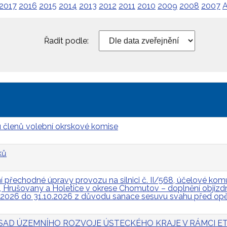
2017
2016
2015
2014
2013
2012
2011
2010
2009
2008
2007
A
Řadit podle:
 členů volební okrskové komise
ků
přechodné úpravy provozu na silnici č. II/568, účelové komun
Hrušovany a Holetice v okrese Chomutov – doplnění objízdn
.2026 do 31.10.2026 z důvodu sanace sesuvu svahu před op
 ZÁSAD ÚZEMNÍHO ROZVOJE ÚSTECKÉHO KRAJE V RÁMCI ET