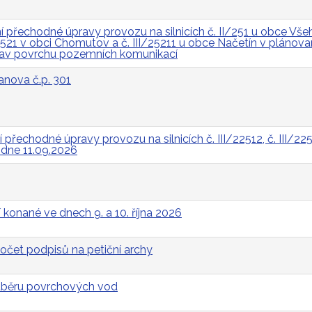
přechodné úpravy provozu na silnicích č. II/251 u obce Všeh
I/2521 v obci Chomutov a č. III/25211 u obce Načetín v pláno
rav povrchu pozemních komunikací
anova č.p. 301
řechodné úpravy provozu na silnicích č. III/22512, č. III/2252
a dne 11.09.2026
 konané ve dnech 9. a 10. října 2026
očet podpisů na petiční archy
odběru povrchových vod