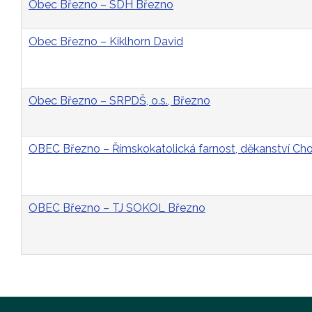
Obec Březno – SDH Březno
Obec Březno – Kiklhorn David
Obec Březno – SRPDŠ, o.s., Březno
OBEC Březno – Římskokatolická farnost, děkanství C
OBEC Březno – TJ SOKOL Březno