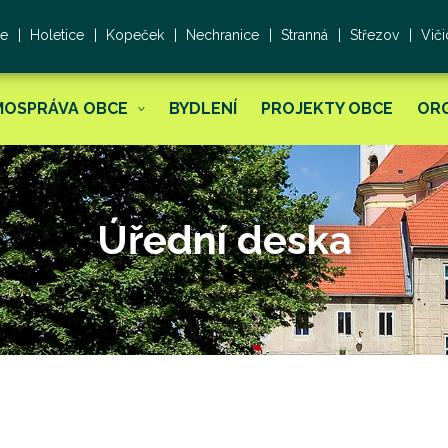
ce
Holetice
Kopeček
Nechranice
Stranná
Střezov
Viči
MOSPRÁVA OBCE
BYDLENÍ
PROJEKTY OBCE
OR
Úřední deska