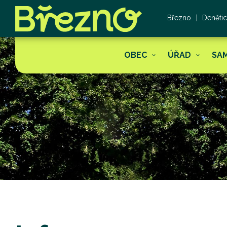
Březno
Deněti
OBEC
ÚŘAD
SA