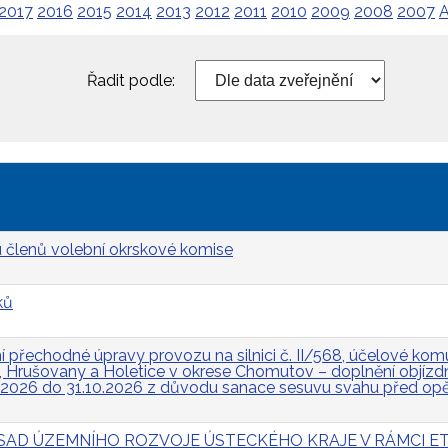
2017
2016
2015
2014
2013
2012
2011
2010
2009
2008
2007
A
Řadit podle:
 členů volební okrskové komise
ků
přechodné úpravy provozu na silnici č. II/568, účelové komun
Hrušovany a Holetice v okrese Chomutov – doplnění objízdn
.2026 do 31.10.2026 z důvodu sanace sesuvu svahu před op
 ZÁSAD ÚZEMNÍHO ROZVOJE ÚSTECKÉHO KRAJE V RÁMCI ET