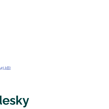
45 kB)
desky