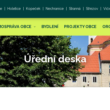
ce
Holetice
Kopeček
Nechranice
Stranná
Střezov
Viči
MOSPRÁVA OBCE
BYDLENÍ
PROJEKTY OBCE
OR
Úřední deska