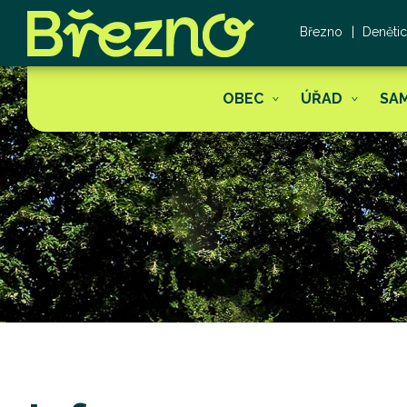
Březno
Deněti
OBEC
ÚŘAD
SA