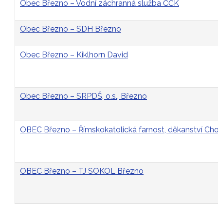
Obec Březno – Vodní záchranná služba ČČK
Obec Březno – SDH Březno
Obec Březno – Kiklhorn David
Obec Březno – SRPDŠ, o.s., Březno
OBEC Březno – Římskokatolická farnost, děkanství C
OBEC Březno – TJ SOKOL Březno