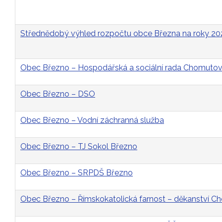
Střednědobý výhled rozpočtu obce Března na roky 2
Obec Březno – Hospodářská a sociální rada Chomutovs
Obec Březno – DSO
Obec Březno – Vodní záchranná služba
Obec Březno – TJ Sokol Březno
Obec Březno – SRPDŠ Březno
Obec Březno – Římskokatolická farnost – děkanství 