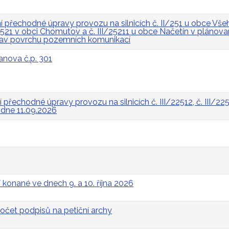
přechodné úpravy provozu na silnicích č. II/251 u obce Všeh
I/2521 v obci Chomutov a č. III/25211 u obce Načetín v pláno
rav povrchu pozemních komunikací
anova č.p. 301
řechodné úpravy provozu na silnicích č. III/22512, č. III/2252
a dne 11.09.2026
 konané ve dnech 9. a 10. října 2026
očet podpisů na petiční archy