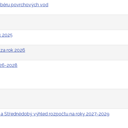
odběru povrchových vod
k 2025
za rok 2026
026-2028
 a Střednědobý výhled rozpočtu na roky 2027-2029