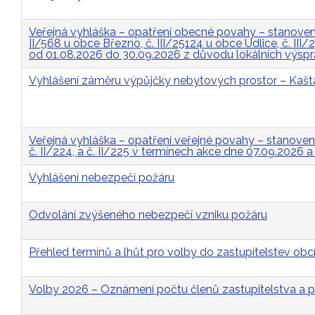
Veřejná vyhláška – opatření obecné povahy – stanovení 
II/568 u obce Březno, č. III/25124 u obce Údlice, č. II
od 01.08.2026 do 30.09.2026 z důvodu lokálních výsp
Vyhlášení záměru výpůjčky nebytových prostor – Kašt
Veřejná vyhláška – opatření veřejné povahy – stanovení p
č. II/224, a č. II/225 v termínech akce dne 07.09.2026 
Vyhlášení nebezpečí požáru
Odvolání zvýšeného nebezpečí vzniku požáru
Přehled termínů a lhůt pro volby do zastupitelstev obcí
Volby 2026 – Oznámení počtu členů zastupitelstva a p