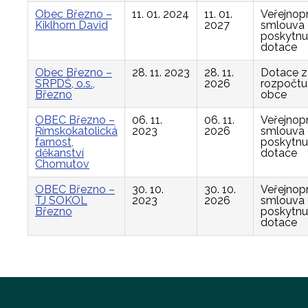
Obec Březno –
11. 01. 2024
11. 01.
Veřejnop
Kiklhorn David
2027
smlouva
poskytnu
dotace
Obec Březno –
28. 11. 2023
28. 11.
Dotace z
SRPDŠ, o.s.,
2026
rozpočtu
Březno
obce
OBEC Březno –
06. 11.
06. 11.
Veřejnop
Římskokatolická
2023
2026
smlouva
farnost,
poskytnu
děkanství
dotace
Chomutov
OBEC Březno –
30. 10.
30. 10.
Veřejnop
TJ SOKOL
2023
2026
smlouva
Březno
poskytnu
dotace