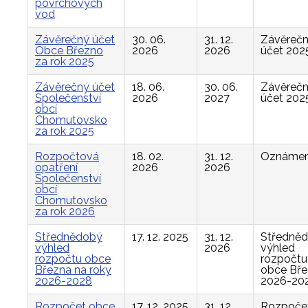
povrchových
vod
Závěrečný účet
30. 06.
31. 12.
Závěreč
Obce Březno
2026
2026
účet 202
za rok 2025
Závěrečný účet
18. 06.
30. 06.
Závěreč
Společenství
2026
2027
účet 202
obcí
Chomutovsko
za rok 2025
Rozpočtová
18. 02.
31. 12.
Oznámen
opatření
2026
2026
Společenství
obcí
Chomutovsko
za rok 2026
Střednědobý
17. 12. 2025
31. 12.
Středně
výhled
2026
výhled
rozpočtu obce
rozpočtu
Března na roky
obce Bř
2026-2028
2026-20
Rozpočet obce
17. 12. 2025
31. 12.
Rozpoče