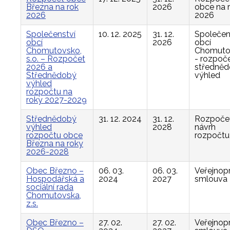
Března na rok
2026
obce na 
2026
2026
Společenství
10. 12. 2025
31. 12.
Společen
obcí
2026
obcí
Chomutovsko,
Chomuto
s.o. – Rozpočet
- rozpoče
2026 a
středně
Střednědobý
výhled
výhled
rozpočtu na
roky 2027-2029
Střednědobý
31. 12. 2024
31. 12.
Rozpočet
výhled
2028
návrh
rozpočtu obce
rozpočtu
Března na roky
2026-2028
Obec Březno –
06. 03.
06. 03.
Veřejnop
Hospodářská a
2024
2027
smlouva
sociální rada
Chomutovska,
z.s.
Obec Březno –
27. 02.
27. 02.
Veřejnop