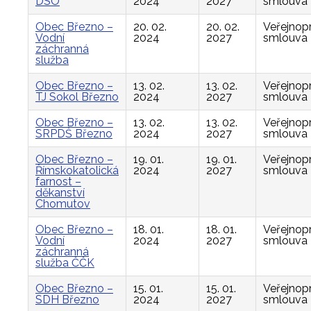
DSO
2024
2027
smlouva
Obec Březno –
20. 02.
20. 02.
Veřejnop
Vodní
2024
2027
smlouva
záchranná
služba
Obec Březno –
13. 02.
13. 02.
Veřejnop
TJ Sokol Březno
2024
2027
smlouva
Obec Březno –
13. 02.
13. 02.
Veřejnop
SRPDŠ Březno
2024
2027
smlouva
Obec Březno –
19. 01.
19. 01.
Veřejnop
Římskokatolická
2024
2027
smlouva
farnost –
děkanství
Chomutov
Obec Březno –
18. 01.
18. 01.
Veřejnop
Vodní
2024
2027
smlouva
záchranná
služba ČČK
Obec Březno –
15. 01.
15. 01.
Veřejnop
SDH Březno
2024
2027
smlouva