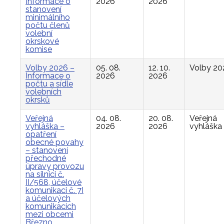
Informace o
2026
2026
stanovení
minimálního
počtu členů
volební
okrskové
komise
Volby 2026 –
05. 08.
12. 10.
Volby 20
Informace o
2026
2026
počtu a sídle
volebních
okrsků
Veřejná
04. 08.
20. 08.
Veřejná
vyhláška –
2026
2026
vyhláška
opatření
obecné povahy
– stanovení
přechodné
úpravy provozu
na silnici č.
II/568, účelové
komunikaci č. 7I
a účelových
komunikacích
mezi obcemi
Březno,