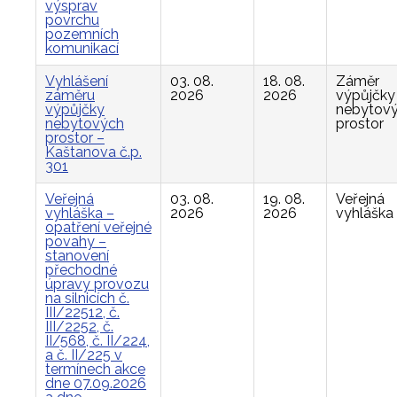
výsprav
povrchu
pozemních
komunikací
Vyhlášení
03. 08.
18. 08.
Záměr
záměru
2026
2026
výpůjčky
výpůjčky
nebytov
nebytových
prostor
prostor –
Kaštanova č.p.
301
Veřejná
03. 08.
19. 08.
Veřejná
vyhláška –
2026
2026
vyhláška
opatření veřejné
povahy –
stanovení
přechodné
úpravy provozu
na silnicích č.
III/22512, č.
III/2252, č.
II/568, č. II/224,
a č. II/225 v
termínech akce
dne 07.09.2026