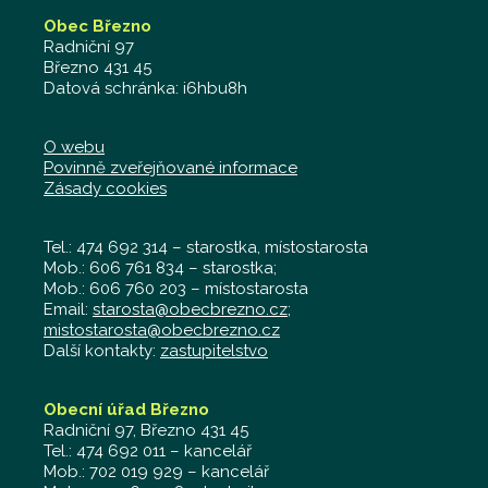
Obec Březno
Radniční 97
Březno 431 45
Datová schránka: i6hbu8h
O webu
Povinně zveřejňované informace
Zásady cookies
Tel.: 474 692 314 – starostka, místostarosta
Mob.: 606 761 834 – starostka;
Mob.: 606 760 203 – místostarosta
Email:
starosta@obecbrezno.cz
;
mistostarosta@obecbrezno.cz
Další kontakty:
zastupitelstvo
Obecní úřad Březno
Radniční 97, Březno 431 45
Tel.: 474 692 011 – kancelář
Mob.: 702 019 929 – kancelář