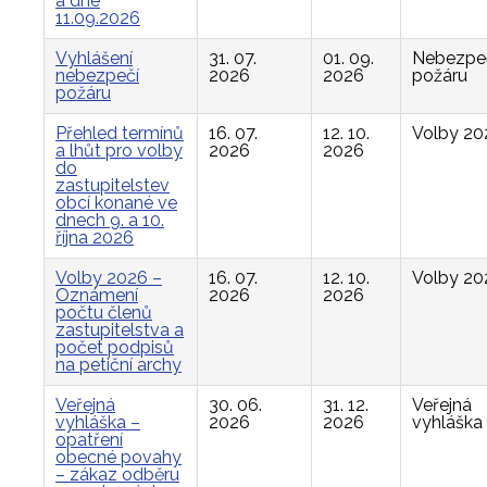
a dne
11.09.2026
Vyhlášení
31. 07.
01. 09.
Nebezpe
nebezpečí
2026
2026
požáru
požáru
Přehled termínů
16. 07.
12. 10.
Volby 20
a lhůt pro volby
2026
2026
do
zastupitelstev
obcí konané ve
dnech 9. a 10.
října 2026
Volby 2026 –
16. 07.
12. 10.
Volby 20
Oznámení
2026
2026
počtu členů
zastupitelstva a
počet podpisů
na petiční archy
Veřejná
30. 06.
31. 12.
Veřejná
vyhláška –
2026
2026
vyhláška
opatření
obecné povahy
– zákaz odběru