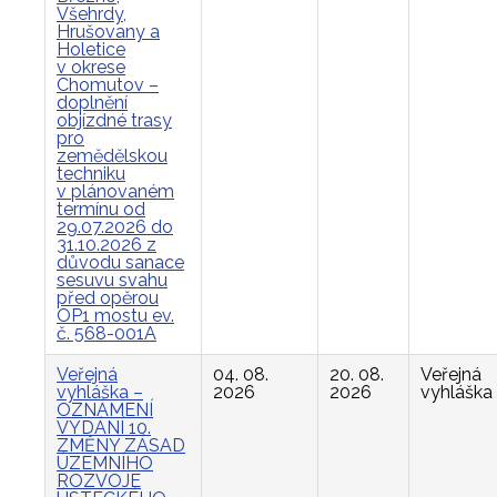
Všehrdy,
Hrušovany a
Holetice
v okrese
Chomutov –
doplnění
objízdné trasy
pro
zemědělskou
techniku
v plánovaném
termínu od
29.07.2026 do
31.10.2026 z
důvodu sanace
sesuvu svahu
před opěrou
OP1 mostu ev.
č. 568-001A
Veřejná
04. 08.
20. 08.
Veřejná
vyhláška –
2026
2026
vyhláška
OZNÁMENÍ
VYDÁNÍ 10.
ZMĚNY ZÁSAD
ÚZEMNÍHO
ROZVOJE