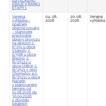
ÚSTECKÉHO
KRAJE V RÁMCI
ETAPY 1
Veřejná
04. 08.
20. 08.
Veřejná
vyhláška –
2026
2026
vyhláška
opatření
obecné povahy
– stanovení
přechodné
úpravy provozu
na silnicích č.
II/251 u obce
Všehrdy, č.
II/568 u obce
Březno, č.
III/25124 u
obce Údlice, č.
III/2521 v obci
Chomutov a č.
III/25211 u obce
Načetín
v plánovaném
termínu od
01.08.2026 do
30.09.2026
z důvodu
lokálních