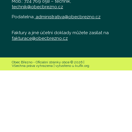
Mob.: 724 769 058 – technik,
technik@obecbrezno.cz
Podatelna:
administrativa@obecbrezno.cz
Faktury a jiné účetní doklady můžete zasílat na
fakturace@obecbrezno.cz
Obec Březno - Oficiální stránky obce © 2026 |
Všechna práva vyhrazena | vytvořeno u kufik.org