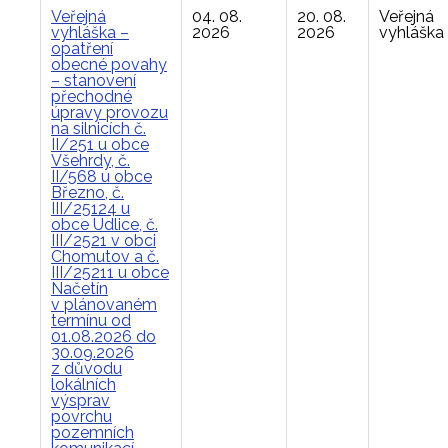
Veřejná
04. 08.
20. 08.
Veřejná
vyhláška –
2026
2026
vyhláška
opatření
obecné povahy
– stanovení
přechodné
úpravy provozu
na silnicích č.
II/251 u obce
Všehrdy, č.
II/568 u obce
Březno, č.
III/25124 u
obce Údlice, č.
III/2521 v obci
Chomutov a č.
III/25211 u obce
Načetín
v plánovaném
termínu od
01.08.2026 do
30.09.2026
z důvodu
lokálních
výsprav
povrchu
pozemních