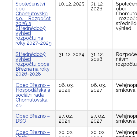
Společenství
10. 12. 2025
31. 12.
Společen
obcí
2026
obcí
Chomutovsko,
Chomuto
s.o. – Rozpočet
- rozpoče
2026 a
středně
Střednědobý
výhled
výhled
rozpočtu na
roky 2027-2029
Střednědobý
31. 12. 2024
31. 12.
Rozpočet
výhled
2028
návrh
rozpočtu obce
rozpočtu
Března na roky
2026-2028
Obec Březno –
06. 03.
06. 03.
Veřejnop
Hospodářská a
2024
2027
smlouva
sociální rada
Chomutovska,
z.s.
Obec Březno –
27. 02.
27. 02.
Veřejnop
DSO
2024
2027
smlouva
Obec Březno –
20. 02.
20. 02.
Veřejnop