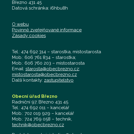
Březno 431 45
Datová schránka: i6hbu8h
O webu
Povinně zveřejňované informace
Zásady cookies
Tel.: 474 692 314 – starostka, místostarosta
Mob.: 606 761 834 – starostka;
Mob.: 606 760 203 – místostarosta
Email:
starosta@obecbrezno.cz
;
mistostarosta@obecbrezno.cz
Další kontakty:
zastupitelstvo
Obecní úřad Březno
Radniční 97, Březno 431 45
Tel.: 474 692 011 – kancelář
Mob.: 702 019 929 – kancelář
Mob.: 724 769 058 – technik,
technik@obecbrezno.cz