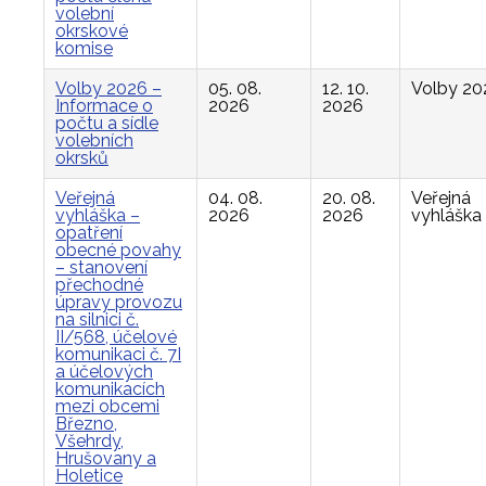
volební
okrskové
komise
Volby 2026 –
05. 08.
12. 10.
Volby 20
Informace o
2026
2026
počtu a sídle
volebních
okrsků
Veřejná
04. 08.
20. 08.
Veřejná
vyhláška –
2026
2026
vyhláška
opatření
obecné povahy
– stanovení
přechodné
úpravy provozu
na silnici č.
II/568, účelové
komunikaci č. 7I
a účelových
komunikacích
mezi obcemi
Březno,
Všehrdy,
Hrušovany a
Holetice