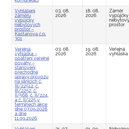
komunikací
Vyhlášení
03. 08.
18. 08.
Záměr
záměru
2026
2026
výpůjčky
výpůjčky
nebytov
nebytových
prostor
prostor –
Kaštanova č.p.
301
Veřejná
03. 08.
19. 08.
Veřejná
vyhláška –
2026
2026
vyhláška
opatření veřejné
povahy –
stanovení
přechodné
úpravy provozu
na silnicích č.
III/22512, č.
III/2252, č.
II/568, č. II/224,
a č. II/225 v
termínech akce
dne 07.09.2026
a dne
11.09.2026
Vyhlášení
31. 07.
01. 09.
Nebezpe