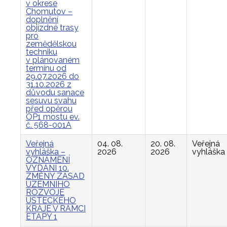
v okrese
Chomutov –
doplnění
objízdné trasy
pro
zemědělskou
techniku
v plánovaném
termínu od
29.07.2026 do
31.10.2026 z
důvodu sanace
sesuvu svahu
před opěrou
OP1 mostu ev.
č. 568-001A
Veřejná
04. 08.
20. 08.
Veřejná
vyhláška –
2026
2026
vyhláška
OZNÁMENÍ
VYDÁNÍ 10.
ZMĚNY ZÁSAD
ÚZEMNÍHO
ROZVOJE
ÚSTECKÉHO
KRAJE V RÁMCI
ETAPY 1