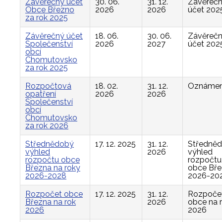
Závěrečný účet
30. 06.
31. 12.
Závěreč
Obce Březno
2026
2026
účet 202
za rok 2025
Závěrečný účet
18. 06.
30. 06.
Závěreč
Společenství
2026
2027
účet 202
obcí
Chomutovsko
za rok 2025
Rozpočtová
18. 02.
31. 12.
Oznámen
opatření
2026
2026
Společenství
obcí
Chomutovsko
za rok 2026
Střednědobý
17. 12. 2025
31. 12.
Středně
výhled
2026
výhled
rozpočtu obce
rozpočtu
Března na roky
obce Bř
2026-2028
2026-20
Rozpočet obce
17. 12. 2025
31. 12.
Rozpoče
Března na rok
2026
obce na 
2026
2026