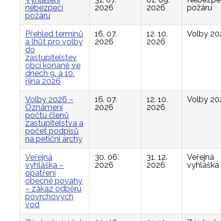
nebezpečí
2026
2026
požáru
požáru
Přehled termínů
16. 07.
12. 10.
Volby 20
a lhůt pro volby
2026
2026
do
zastupitelstev
obcí konané ve
dnech 9. a 10.
října 2026
Volby 2026 –
16. 07.
12. 10.
Volby 20
Oznámení
2026
2026
počtu členů
zastupitelstva a
počet podpisů
na petiční archy
Veřejná
30. 06.
31. 12.
Veřejná
vyhláška –
2026
2026
vyhláška
opatření
obecné povahy
– zákaz odběru
povrchových
vod