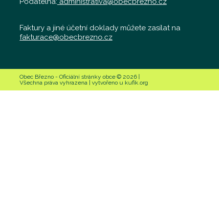
Podatelna:
administrativa@obecbrezno.cz
Faktury a jiné účetní doklady můžete zasílat na
fakturace@obecbrezno.cz
Obec Březno - Oficiální stránky obce © 2026 |
Všechna práva vyhrazena | vytvořeno u kufik.org