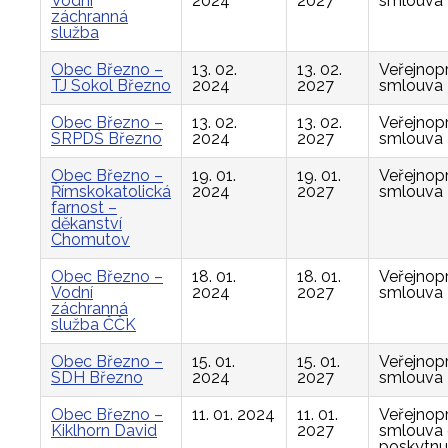
Vodní
2024
2027
smlouva
záchranná
služba
Obec Březno –
13. 02.
13. 02.
Veřejnop
TJ Sokol Březno
2024
2027
smlouva
Obec Březno –
13. 02.
13. 02.
Veřejnop
SRPDŠ Březno
2024
2027
smlouva
Obec Březno –
19. 01.
19. 01.
Veřejnop
Římskokatolická
2024
2027
smlouva
farnost –
děkanství
Chomutov
Obec Březno –
18. 01.
18. 01.
Veřejnop
Vodní
2024
2027
smlouva
záchranná
služba ČČK
Obec Březno –
15. 01.
15. 01.
Veřejnop
SDH Březno
2024
2027
smlouva
Obec Březno –
11. 01. 2024
11. 01.
Veřejnop
Kiklhorn David
2027
smlouva
poskytnu