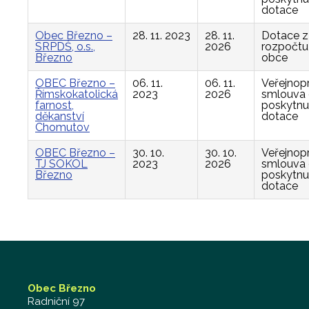
dotace
Obec Březno –
28. 11. 2023
28. 11.
Dotace z
SRPDŠ, o.s.,
2026
rozpočtu
Březno
obce
OBEC Březno –
06. 11.
06. 11.
Veřejnop
Římskokatolická
2023
2026
smlouva
farnost,
poskytnu
děkanství
dotace
Chomutov
OBEC Březno –
30. 10.
30. 10.
Veřejnop
TJ SOKOL
2023
2026
smlouva
Březno
poskytnu
dotace
Obec Březno
Radniční 97