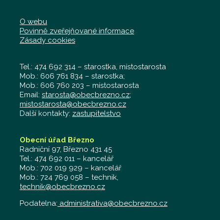
O webu
Povinně zveřejňované informace
Zásady cookies
Tel.: 474 692 314 – starostka, místostarosta
Mob.: 606 761 834 – starostka;
Mob.: 606 760 203 – místostarosta
Email:
starosta@obecbrezno.cz
;
mistostarosta@obecbrezno.cz
Další kontakty:
zastupitelstvo
Obecní úřad Březno
Radniční 97, Březno 431 45
Tel.: 474 692 011 – kancelář
Mob.: 702 019 929 – kancelář
Mob.: 724 769 058 – technik,
technik@obecbrezno.cz
Podatelna:
administrativa@obecbrezno.cz