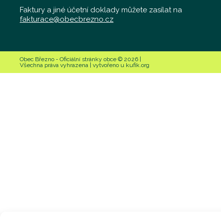
Faktury a jiné účetní doklady můžete zasílat na
fakturace@obecbrezno.cz
Obec Březno - Oficiální stránky obce © 2026 |
Všechna práva vyhrazena | vytvořeno u kufik.org