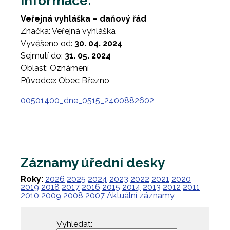
Informace:
Veřejná vyhláška – daňový řád
Značka: Veřejná vyhláška
Vyvěšeno od:
30. 04. 2024
Sejmutí do:
31. 05. 2024
Oblast: Oznámení
Původce: Obec Březno
00501400_dne_0515_2400882602
Záznamy úřední desky
Roky:
2026
2025
2024
2023
2022
2021
2020
2019
2018
2017
2016
2015
2014
2013
2012
2011
2010
2009
2008
2007
Aktuální záznamy
Vyhledat: