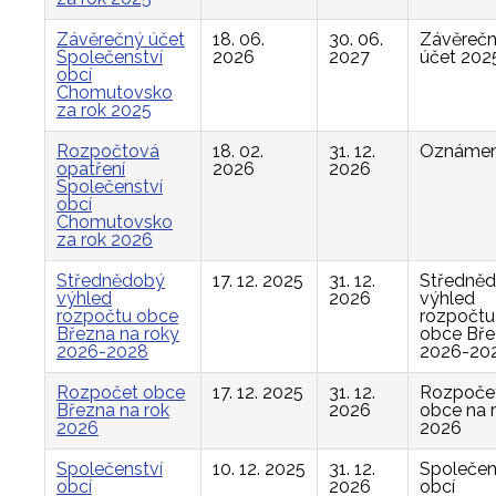
Závěrečný účet
18. 06.
30. 06.
Závěreč
Společenství
2026
2027
účet 202
obcí
Chomutovsko
za rok 2025
Rozpočtová
18. 02.
31. 12.
Oznámen
opatření
2026
2026
Společenství
obcí
Chomutovsko
za rok 2026
Střednědobý
17. 12. 2025
31. 12.
Středně
výhled
2026
výhled
rozpočtu obce
rozpočtu
Března na roky
obce Bř
2026-2028
2026-20
Rozpočet obce
17. 12. 2025
31. 12.
Rozpoče
Března na rok
2026
obce na 
2026
2026
Společenství
10. 12. 2025
31. 12.
Společen
obcí
2026
obcí