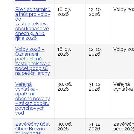
Přehled termínů
16. 07.
12. 10.
Volby 20
a lhůt pro volby
2026
2026
do
zastupitelstev
obcí konané ve
dnech 9. a 10.
října 2026
Volby 2026 –
16. 07.
12. 10.
Volby 20
Oznámení
2026
2026
počtu členů
zastupitelstva a
počet podpisů
na petiční archy
Veřejná
30. 06.
31. 12.
Veřejná
vyhláška –
2026
2026
vyhláška
opatření
obecné povahy
– zákaz odběru
povrchových
vod
Závěrečný účet
30. 06.
31. 12.
Závěreč
Obce Březno
2026
2026
účet 202
za rok 2025