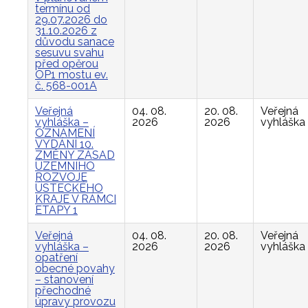
termínu od
29.07.2026 do
31.10.2026 z
důvodu sanace
sesuvu svahu
před opěrou
OP1 mostu ev.
č. 568-001A
Veřejná
04. 08.
20. 08.
Veřejná
vyhláška –
2026
2026
vyhláška
OZNÁMENÍ
VYDÁNÍ 10.
ZMĚNY ZÁSAD
ÚZEMNÍHO
ROZVOJE
ÚSTECKÉHO
KRAJE V RÁMCI
ETAPY 1
Veřejná
04. 08.
20. 08.
Veřejná
vyhláška –
2026
2026
vyhláška
opatření
obecné povahy
– stanovení
přechodné
úpravy provozu