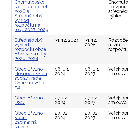
Chomutovsko,
Chomuto
s.o. – Rozpočet
- rozpoče
2026 a
středně
Střednědobý
výhled
výhled
rozpočtu na
roky 2027-2029
Střednědobý
31. 12. 2024
31. 12.
Rozpočet
výhled
2028
návrh
rozpočtu obce
rozpočtu
Března na roky
2026-2028
Obec Březno –
06. 03.
06. 03.
Veřejnop
Hospodářská a
2024
2027
smlouva
sociální rada
Chomutovska,
z.s.
Obec Březno –
27. 02.
27. 02.
Veřejnop
DSO
2024
2027
smlouva
Obec Březno –
20. 02.
20. 02.
Veřejnop
Vodní
2024
2027
smlouva
záchranná
služba