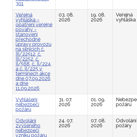
301
Veřejná
03. 08.
19. 08.
Veřejná
vyhláška –
2026
2026
vyhláška
opatření veřejné
povahy –
stanovení
přechodné
úpravy provozu
na silnicích č.
III/22512, č.
III/2252, č.
II/568, č. II/224,
a č. II/225 v
termínech akce
dne 07.09.2026
a dne
11.09.2026
Vyhlášení
31. 07.
01. 09.
Nebezpe
nebezpečí
2026
2026
požáru
požáru
Odvolání
24. 07.
07. 08.
Odvolání
zvýšeného
2026
2026
požáry
nebezpečí
vzniku požáru