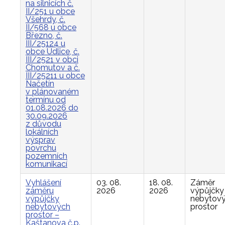
na silnicích č.
II/251 u obce
Všehrdy, č.
II/568 u obce
Březno, č.
III/25124 u
obce Údlice, č.
III/2521 v obci
Chomutov a č.
III/25211 u obce
Načetín
v plánovaném
termínu od
01.08.2026 do
30.09.2026
z důvodu
lokálních
výsprav
povrchu
pozemních
komunikací
Vyhlášení
03. 08.
18. 08.
Záměr
záměru
2026
2026
výpůjčky
výpůjčky
nebytov
nebytových
prostor
prostor –
Kaštanova č.p.