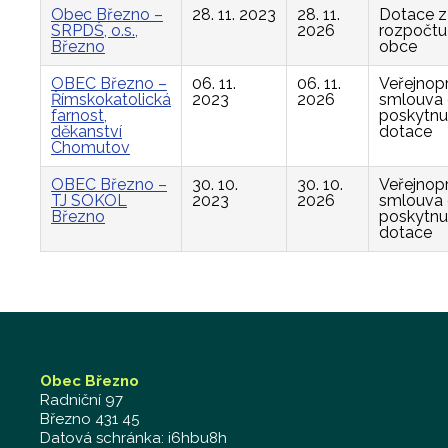
Obec Březno –
28. 11. 2023
28. 11.
Dotace z
SRPDŠ, o.s.,
2026
rozpočtu
Březno
obce
OBEC Březno –
06. 11.
06. 11.
Veřejnop
Římskokatolická
2023
2026
smlouva
farnost,
poskytnu
děkanství
dotace
Chomutov
OBEC Březno –
30. 10.
30. 10.
Veřejnop
TJ SOKOL
2023
2026
smlouva
Březno
poskytnu
dotace
Obec Březno
Radniční 97
Březno 431 45
Datová schránka: i6hbu8h