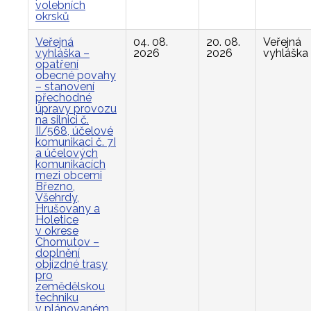
volebních
okrsků
Veřejná
04. 08.
20. 08.
Veřejná
vyhláška –
2026
2026
vyhláška
opatření
obecné povahy
– stanovení
přechodné
úpravy provozu
na silnici č.
II/568, účelové
komunikaci č. 7I
a účelových
komunikacích
mezi obcemi
Březno,
Všehrdy,
Hrušovany a
Holetice
v okrese
Chomutov –
doplnění
objízdné trasy
pro
zemědělskou
techniku
v plánovaném