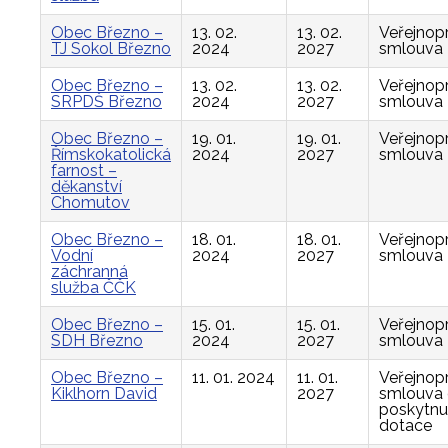
Obec Březno –
13. 02.
13. 02.
Veřejnop
TJ Sokol Březno
2024
2027
smlouva
Obec Březno –
13. 02.
13. 02.
Veřejnop
SRPDŠ Březno
2024
2027
smlouva
Obec Březno –
19. 01.
19. 01.
Veřejnop
Římskokatolická
2024
2027
smlouva
farnost –
děkanství
Chomutov
Obec Březno –
18. 01.
18. 01.
Veřejnop
Vodní
2024
2027
smlouva
záchranná
služba ČČK
Obec Březno –
15. 01.
15. 01.
Veřejnop
SDH Březno
2024
2027
smlouva
Obec Březno –
11. 01. 2024
11. 01.
Veřejnop
Kiklhorn David
2027
smlouva
poskytnu
dotace