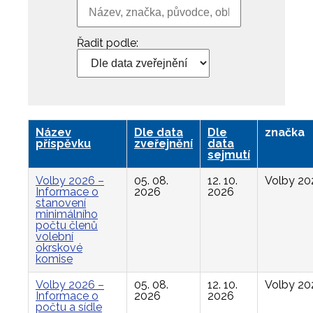
Řadit podle:
Název
Dle data
Dle
značka
příspěvku
zveřejnění
data
sejmutí
Volby 2026 –
05. 08.
12. 10.
Volby 20
Informace o
2026
2026
stanovení
minimálního
počtu členů
volební
okrskové
komise
Volby 2026 –
05. 08.
12. 10.
Volby 20
Informace o
2026
2026
počtu a sídle